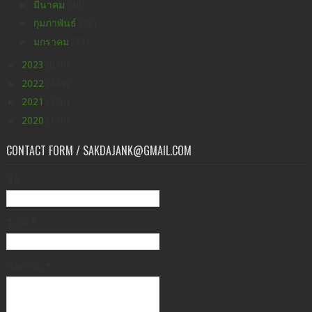
►
มีนาคม
(98)
►
กุมภาพันธ์
(59)
►
มกราคม
(73)
►
2023
(630)
►
2022
(449)
►
2021
(396)
►
2020
(176)
CONTACT FORM / SAKDAJANK@GMAIL.COM
ชื่อ
อีเมล
*
ข้อความ
*