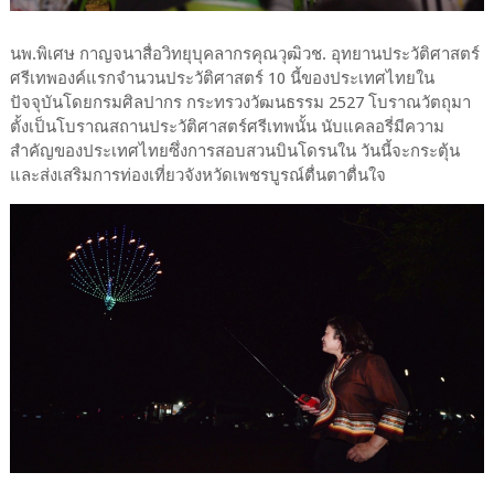
นพ.พิเศษ กาญจนาสื่อวิทยุบุคลากรคุณวุฒิวช. อุทยานประวัติศาสตร์
ศรีเทพองค์แรกจำนวนประวัติศาสตร์ 10 นี้ของประเทศไทยใน
ปัจจุบันโดยกรมศิลปากร กระทรวงวัฒนธรรม 2527 โบราณวัตถุมา
ตั้งเป็นโบราณสถานประวัติศาสตร์ศรีเทพนั้น นับแคลอรี่มีความ
สำคัญของประเทศไทยซึ่งการสอบสวนบินโดรนใน วันนี้จะกระตุ้น
และส่งเสริมการท่องเที่ยวจังหวัดเพชรบูรณ์ตื่นตาตื่นใจ