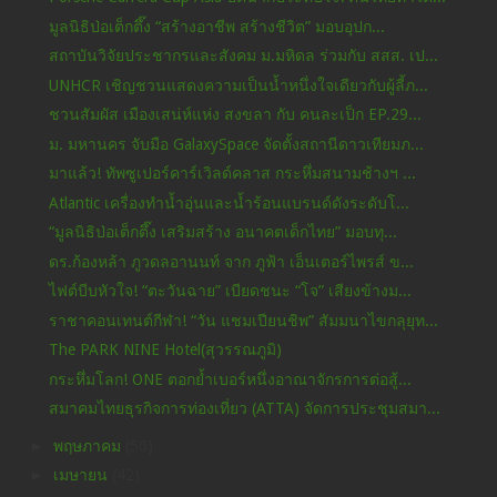
มูลนิธิป่อเต็กตึ๊ง “สร้างอาชีพ สร้างชีวิต” มอบอุปก...
สถาบันวิจัยประชากรและสังคม ม.มหิดล ร่วมกับ สสส. เป...
UNHCR เชิญชวนแสดงความเป็นน้ำหนึ่งใจเดียวกับผู้ลี้ภ...
ชวนสัมผัส เมืองเสน่ห์แห่ง สงขลา กับ คนละเป็ก EP.29...
ม. มหานคร จับมือ GalaxySpace จัดตั้งสถานีดาวเทียมภ...
มาแล้ว! ทัพซูเปอร์คาร์เวิลด์คลาส กระหึ่มสนามช้างฯ ...
Atlantic เครื่องทำน้ำอุ่นและน้ำร้อนแบรนด์ดังระดับโ...
“มูลนิธิป่อเต็กตึ๊ง เสริมสร้าง อนาคตเด็กไทย” มอบทุ...
ดร.ก้องหล้า ภูวดลอานนท์ จาก ภูฟ้า เอ็นเตอร์ไพรส์ ข...
ไฟต์บีบหัวใจ! “ตะวันฉาย” เบียดชนะ “โจ” เสียงข้างม...
ราชาคอนเทนต์กีฬา! “วัน แชมเปียนชิพ” สัมมนาไขกลุยุท...
The PARK NINE Hotel(สุวรรณภูมิ)
กระหึ่มโลก! ONE ตอกย้ำเบอร์หนึ่งอาณาจักรการต่อสู้...
สมาคมไทยธุรกิจการท่องเที่ยว (ATTA) จัดการประชุมสมา...
►
พฤษภาคม
(50)
►
เมษายน
(42)