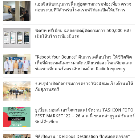
แอลจีสนับสนุนการฟื้นฟูอุตสาหกรรมท่องเที่ยว ตรวจ
สอบระบบทีวีสำหรับโรงแรมฟรีก่อนเปิดให้บริการ
ฟิตบิท พรีเมียม ฉลองยอดผู้ติดตามกว่า 500,000 หลัง
เปิดให้บริการเพียงปีแรก
“Reboot Your Bounce” คืนการเคลื่อนไหว ให้ชีวิตฟิต
เต็มที่ด้วยเทคนิคการผ่าตัดเปลี่ยนข้อสะโพกเทียมและ
ข้อเข่าเทียม พร้อมระงับปวดด้วย Radiofrequency
ร.พ.จุฬาเปิดกิจกรรมการตรวจวินิจฉัยมะเร็งเต้านมให้
กับสุภาพสตรี
ยูเนี่ยน มอลล์ เอาใจสายแฟ! จัดงาน ‘FASHION FOTO
FEST MARKET’ 22 – 26 ส.ค.นี้ ขนเหล่ากูรูแฟชั่นแชร์
ทิปส์ดีๆเพียบ
พิธีเปิดงาน "Delicious Destination ปักหมุดสุดอร่อย"