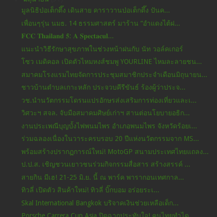
มูลนิธิป่อเต็กตึ๊ง เดินสาย คาราวานป่อเต็กตึ๊ง ปันค...
เพื่อนๆรุ่น นมธ. 14 ธรรมศาสตร์ มาร้าน “อำแดงไต้ฝ...
𝐅𝐂𝐂 𝐓𝐡𝐚𝐢𝐥𝐚𝐧𝐝 𝟓: 𝐀 𝐒𝐩𝐞𝐜𝐭𝐚𝐜𝐮𝐥...
แนะนำวิธีรักษาสุขภาพในช่วงหน้าฝนกับ นัท วอล์คเกอร์
โซว เมดิคอล เปิดตัวไหมหงส์ชมพู YOURLINE ไหมละลายชน...
สมาคมโรงแรมไทยจัดการประชุมสมาชิกประจำเดือนมิถุนายน...
ชาวบ้านตำบลเกาะหลัก ประจวบคีรีขันธ์ ร้องผู้ว่าประจ...
วช.นำนวัตกรรมโดรนแปรอักษรส่งเสริมการท่องเที่ยวและเ...
วิศวะฯ สจล. จับมือสมาคมศิษย์เก่าฯ สานต่อนโยบายอธิก...
งานประเพณีบุญบั้งไฟพนมไพร อำเภอพนมไพร จังหวัดร้อยเ...
ร่วมฉลองเนื่องในวาระครบรอบ 20 ปีแห่งนวัตกรรมจาก MS...
พร้อมสร้างปรากฏการณ์ใหม่! MotoGP สนามประเทศไทยแถลง...
ป.ป.ส. เชิญชวนเยาวชนร่วมกิจกรรมสื่อสาร สร้างสรรค์ ...
สายกิน มีเฮ! 21-25 มิ.ย. นี้ ณ พาร์ค พารากอนเทศกาล...
ทิวลี่ เปิดตัว สินค้าใหม่! ทิวลี่ บิ๊กบอม อร่อยระเ...
Skal International Bangkok บริจาคเงินช่วยเหลือเด็ก...
Porsche Carrera Cup Asia ปิดฉากประทับใจ! คนไทยทำได...