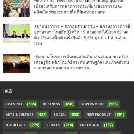
พิธีเปิดงาน "Delicious Destination ปักหมุดสุดอร่อย"
เพื่อส่งเสริมการตลาดการท่องเที่ยวเชิงอาหารและ
ผลิตภัณฑ์ชุมชนจากพื้นที่พิเศษของ อพท.
สถาบันอาหาร – สภาอุตสาหกรรม – สภาหอการค้าฯชี้
อุตฯอาหารไทยฮึดสู้โควิด-19 ส่งออกครึ่งปีแรก 63 หด
ตัว 2%คาดฟื้นตัวครึ่งปีหลัง 3.6% มุ่งเป้า 1 ล้านล้าน
บาท
ประธานโครงการคืนคุณแผ่นดิน เสนอแผน ยกเครื่อง
เศรษฐกิจ พลิกโฉมวิธีกระตุ้นเศรษฐกิจ และภาคสังคม
จากภาคส่วนเอกชน ประชาชน
TAGS
(808)
(658)
(566)
LIFESTYLE
BUSINESS
GOVERNMENT
(427)
(358)
(301)
ARTS & CULTURE
SOCIAL
NEW PRODUCT
(279)
(216)
(187)
HIGHLIGHT
SPORTS
ENTERTAIN