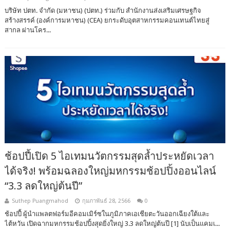
บริษัท ปตท. จำกัด (มหาชน) (ปตท.) ร่วมกับ สำนักงานส่งเสริมเศรษฐกิจ
สร้างสรรค์ (องค์การมหาชน) (CEA) ยกระดับอุตสาหกรรมคอนเทนต์ไทยสู่
สากล ผ่านโคร...
ช้อปปี้เปิด 5 ไอเทมนวัตกรรมสุดล้ำประหยัดเวลา
ได้จริง! พร้อมฉลองใหญ่มหกรรมช้อปปิ้งออนไลน์
“3.3 ลดใหญ่ต้นปี”
Suthep Puangmahod
กุมภาพันธ์ 28, 2566
0
ช้อปปี้ ผู้นำแพลตฟอร์มอีคอมเมิร์ซในภูมิภาคเอเชียตะวันออกเฉียงใต้และ
ไต้หวัน เปิดฉากมหกรรมช้อปปิ้งสุดยิ่งใหญ่ 3.3 ลดใหญ่ต้นปี [1] นับเป็นแคมเ...