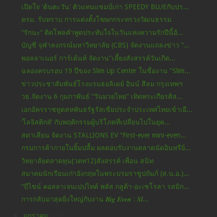
เปิดใจ 'ต้นตะวัน' ตัวแทนแชมป์เก่า SPEEDY BLUEกับปร...
ครม. รับทราบ การแต่งตั้งโฆษกกระทรวงวัฒนธรรม
“รักนะ” ติดโพลคำพูดประทับใจในวันแห่งความรักปีนี้อั...
บัญชี จุฬาลงกรณ์มหาวิทยาลัย (CBS) จัดงานแถลงข่าว “...
พอลลาเนอร์ การ์เด้นท์ จัดงาน"เลี้ยงสังสรรค์วันเกิด...
ฉลองครบรอบ 19 ปีของ Slim Up Center ในชื่องาน "Slim...
ข่าวประชาสัมพันธ์โรงแรมฮอลิเดย์ อินน์ สีลม กรุงเทพฯ
วธ.จัดงาน 6 กุมภาพันธ์ “วันมวยไทย” เทิดพระเกียรติส...
เอกอัครราชทูตสหพันธรัฐรัสเซียประจำประเทศไทยเข้าเยี...
‘โลจิสติกส์’ กับพฤติกรรมผู้บริโภคที่เปลี่ยนไปในยุค...
สตาเลียน จัดงาน STALLIONS EV “First-ever mini-even...
กรมการค้าภายในยิ้มปลื้ม ผลตอบรับงานตลาดนัดอินทรีย์...
วิทยาลัยตลาดทุน(วตท12)สังสรรค์ เพื่อน สนิท
สมาคมนักเรียนเก่าอังกฤษในพระบรมราชูปถัมภ์ (ส.น.อ.)...
“บีไชน์ คอลลาเจนเปปไทด์ พลัส กลูต้า-อะเซโรลา รสมิก...
การกลับมาสุดยิ่งใหญ่กับงาน 𝑩𝒊𝒈 𝑬𝒗𝒆𝒏 : 𝑺𝒍...
►
มกราคม
(25)