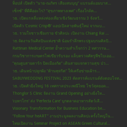
ท็อปส์ เปิดตัว “นาย-ณภัทร เสียงสมบุญ” แบรนด์แอมบาส...
เซ็กซ์” ที่ดีคืออะไร? “สุขภาพทางเพศ” เรื่องใกล้ต...
วธ. เปิดแรลลี่แหล่งท่องเที่ยวเชิงวัฒนธรรม 3 จังหวั...
เปิดตัว ‘Cosmic Crisp®’ แอปเปิลสายพันธุ์ใหม่ จากแบ...
วธ. รวมใจชาวเชียงราย ขัวศิลปะ เปิดงาน Chiang Rai ...
วธ.จัดงานวันศิลปินแห่งชาติ น้อมรำลึกพระปฐมบรมศิลปิ...
Rattinan Medical Center ย้ำความสำเร็จกว่า 2 ทศวรรษ...
กรมวิชาการเกษตรไฟเขียวรับรอง แล็บตรวจศัตรูพืชไบเออ...
“คุณตูบสายดาร์ก ปิดเมืองกัด” เดินสายแจกความสุข ป่ว...
วธ. เดินหน้าปลูกฝัง “ต้านทุจริต” ให้เครือข่ายเฝ้าร...
SABUYWEDDING FESTIVAL 2023 คัดสรรค์แบรนด์ดังตอบโจท...
วธ. เปิดตัวยิ่งใหญ่ 16 เทศกาลประเพณีไทย โชว์สุดยอด...
Thonglor S Clinic จัดงาน Grand Opening อย่างยิ่งให...
‘เบทาโกร’ ส่ง ‘Perfecta Care’ บุกตลาดอาหารสัตว์เลี...
Visionary Transformation for Business Education be...
“Follow Your heART” งานประมูลผลงานศิลปะครั้งใหญ่ใน...
ไทยเปิดงาน Seminar Project on ASEAN Green Cultural...