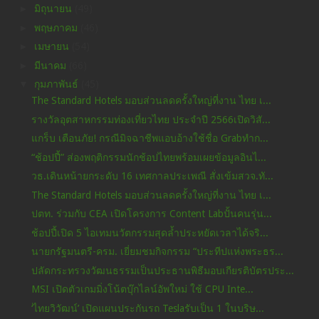
►
มิถุนายน
(49)
►
พฤษภาคม
(46)
►
เมษายน
(54)
►
มีนาคม
(66)
▼
กุมภาพันธ์
(45)
The Standard Hotels มอบส่วนลดครั้งใหญ่ที่งาน ไทย เ...
รางวัลอุตสาหกรรมท่องเที่ยวไทย ประจำปี 2566เปิดวิสั...
แกร็บ เตือนภัย! กรณีมิจฉาชีพแอบอ้างใช้ชื่อ Grabทำก...
“ช้อปปี้” ส่องพฤติกรรมนักช้อปไทยพร้อมเผยข้อมูลอินไ...
วธ.เดินหน้ายกระดับ 16 เทศกาลประเพณี สั่งเข้มสวจ.ทั...
The Standard Hotels มอบส่วนลดครั้งใหญ่ที่งาน ไทย เ...
ปตท. ร่วมกับ CEA เปิดโครงการ Content Labปั้นคนรุ่น...
ช้อปปี้เปิด 5 ไอเทมนวัตกรรมสุดล้ำประหยัดเวลาได้จริ...
นายกรัฐมนตรี-ครม. เยี่ยมชมกิจกรรม “ประทีปแห่งพระธร...
ปลัดกระทรวงวัฒนธรรมเป็นประธานพิธีมอบเกียรติบัตรประ...
MSI เปิดตัวเกมมิ่งโน้ตบุ๊กไลน์อัพใหม่ ใช้ CPU Inte...
‘ไทยวิวัฒน์’ เปิดแผนประกันรถ Teslaรับเป็น 1 ในบริษ...