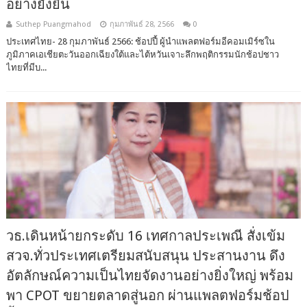
อย่างยั่งยืน
Suthep Puangmahod
กุมภาพันธ์ 28, 2566
0
ประเทศไทย- 28 กุมภาพันธ์ 2566: ช้อปปี้ ผู้นำแพลตฟอร์มอีคอมเมิร์ซใน
ภูมิภาคเอเชียตะวันออกเฉียงใต้และไต้หวันเจาะลึกพฤติกรรมนักช้อปชาว
ไทยที่มีบ...
วธ.เดินหน้ายกระดับ 16 เทศกาลประเพณี สั่งเข้ม
สวจ.ทั่วประเทศเตรียมสนับสนุน ประสานงาน ดึง
อัตลักษณ์ความเป็นไทยจัดงานอย่างยิ่งใหญ่ พร้อม
พา CPOT ขยายตลาดสู่นอก ผ่านแพลตฟอร์มช้อป