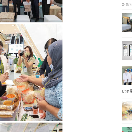
สิงห
ปวดด้