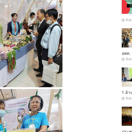
สิงห
อพท.
สิงห
1 ล้
สิงห
ประ