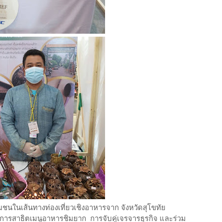
นในเส้นทางท่องเที่ยวเชิงอาหารจาก จังหวัดสุโขทัย
มการสาธิตเมนูอาหารชิมยาก การจับคู่เจรจารธุรกิจ และร่วม