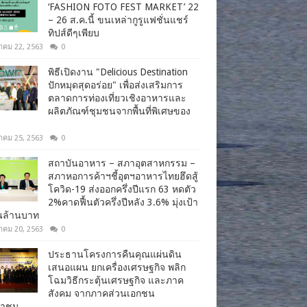
‘FASHION FOTO FEST MARKET’ 22
– 26 ส.ค.นี้ ขนเหล่ากูรูแฟชั่นแชร์
ทิปส์ดีๆเพียบ
าคม 22, 2563
0
พิธีเปิดงาน "Delicious Destination
ปักหมุดสุดอร่อย" เพื่อส่งเสริมการ
ตลาดการท่องเที่ยวเชิงอาหารและ
ผลิตภัณฑ์ชุมชนจากพื้นที่พิเศษของ
าคม 25, 2563
0
สถาบันอาหาร – สภาอุตสาหกรรม –
สภาหอการค้าฯชี้อุตฯอาหารไทยฮึดสู้
โควิด-19 ส่งออกครึ่งปีแรก 63 หดตัว
2%คาดฟื้นตัวครึ่งปีหลัง 3.6% มุ่งเป้า
านล้านบาท
าคม 20, 2563
0
ประธานโครงการคืนคุณแผ่นดิน
เสนอแผน ยกเครื่องเศรษฐกิจ พลิก
โฉมวิธีกระตุ้นเศรษฐกิจ และภาค
สังคม จากภาคส่วนเอกชน
ชาชน