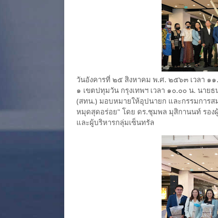
วันอังคารที่ ๒๕ สิงหาคม พ.ศ. ๒๕๖๓ เวลา ๑๑.
๑ เขตปทุมวัน กรุงเทพฯ เวลา ๑๐.๐๐ น. นาย
(สทน.) มอบหมายให้อุปนายก และกรรมการสมาคม
หมุดสุดอร่อย" โดย ดร.ชุมพล มุสิกานนท์ รอง
และผู้บริหารกลุ่มเซ็นทรัล