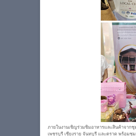
ภายในงานเชิญร่วมชิมอาหารและสินค้าจากชุมช
เพชรบุรี เชียงราย จันทบุรี และตราด พร้อมช