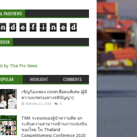
AL PAGEVIEWS
n
d
e
f
i
n
e
d
EBOOK
s by Thai Pro News
POPULAR
HIGHLIGHT
COMMENTS
เชิญร้องเพลง coverเพื่อคนพิเศษ (ผู้มี
ความบกพร่องทางสติปัญญา)
สิงหาคม 22, 2563
0
TMA ระดมสมองผู้นำความคิด ยก
ระดับความสามารถด้านการแข่งขัน
ของไทย ใน Thailand
Competitiveness Conference 2020