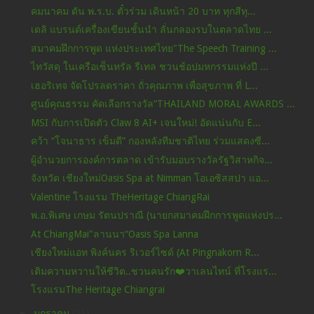
คมนาคม ดัน พ.ร.บ. ตั๋วร่วม เดินหน้า 20 บาท ทุกสีทุ...
เดลิ แบรนด์เครื่องเขียนชั้นนำ ลั่นกลองรบในตลาดไทย ...
สมาคมฝึกการพูด แห่งประเทศไทย"The Speech Training ...
ไทวัสดุ ในเครือเซ็นทรัล รีเทล ชวนช้อปมหกรรมแห่งปี ...
เฮอริเทจ จัดโปรลดราคา ถั่วคุณภาพ เพื่อสุขภาพ ที่ L...
ศูนย์คุณธรรม คัดเลือกรางวัล“THAILAND MORAL AWARDS ...
MSI กับการเปิดตัว Claw 8 AI+ เจนใหม่! อัดแน่นกับ E...
คว้า “โจนาธาร เข็มดี” กองหลังทีมชาติไทย ร่วมแสดงซี...
ผู้อำนวยการองค์การตลาด เข้ารับมอบรางวัลรัฐวิสาหกิจ...
จังหวัด เชียงใหม่Oasis Spa at Nimman โอเอซิสสปา แอ...
Valentine โรงแรม TheHeritage ChiangRai
พ.อ.พิเศษ เกษม รัตนปราณี (นายกสมาคมฝึกการพูดแห่งปร...
At ChiangMai"ลานนา“Oasis Spa Lanna
เชียงใหม่แอท พิงค์นคร ริเวอร์ไซด์ (At Pingnakorn R...
เติมความหวานให้ชีวิต..ชวนคนรัก❤️วาเลนไทน์ ที่โรงแร...
โรงแรมThe Heritage Chiangrai
►
มกราคม
(21)