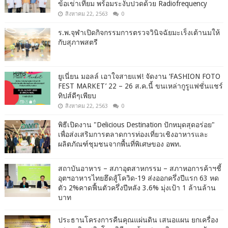
ข้อเข่าเทียม พร้อมระงับปวดด้วย Radiofrequency
สิงหาคม 22, 2563
0
ร.พ.จุฬาเปิดกิจกรรมการตรวจวินิจฉัยมะเร็งเต้านมให้
กับสุภาพสตรี
ยูเนี่ยน มอลล์ เอาใจสายแฟ! จัดงาน ‘FASHION FOTO
FEST MARKET’ 22 – 26 ส.ค.นี้ ขนเหล่ากูรูแฟชั่นแชร์
ทิปส์ดีๆเพียบ
สิงหาคม 22, 2563
0
พิธีเปิดงาน "Delicious Destination ปักหมุดสุดอร่อย"
เพื่อส่งเสริมการตลาดการท่องเที่ยวเชิงอาหารและ
ผลิตภัณฑ์ชุมชนจากพื้นที่พิเศษของ อพท.
สถาบันอาหาร – สภาอุตสาหกรรม – สภาหอการค้าฯชี้
อุตฯอาหารไทยฮึดสู้โควิด-19 ส่งออกครึ่งปีแรก 63 หด
ตัว 2%คาดฟื้นตัวครึ่งปีหลัง 3.6% มุ่งเป้า 1 ล้านล้าน
บาท
ประธานโครงการคืนคุณแผ่นดิน เสนอแผน ยกเครื่อง