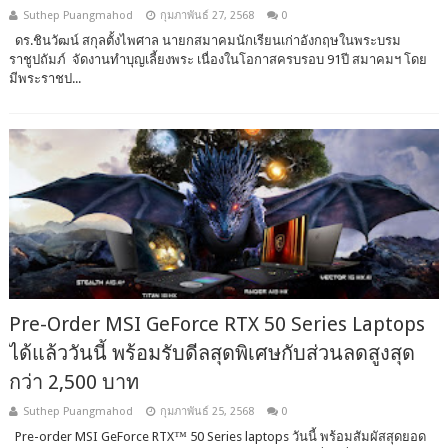
Suthep Puangmahod
กุมภาพันธ์ 27, 2568
0
ดร.ชินวัฒน์ สกุลตั้งไพศาล นายกสมาคมนักเรียนเก่าอังกฤษในพระบรม
ราชูปถัมภ์ จัดงานทำบุญเลี้ยงพระ เนื่องในโอกาสครบรอบ 91ปี สมาคมฯ โดย
มีพระราชป...
Pre-Order MSI GeForce RTX 50 Series Laptops
ได้แล้ววันนี้ พร้อมรับดีลสุดพิเศษกับส่วนลดสูงสุด
กว่า 2,500 บาท
Suthep Puangmahod
กุมภาพันธ์ 25, 2568
0
Pre-order MSI GeForce RTX™ 50 Series laptops วันนี้ พร้อมสัมผัสสุดยอด