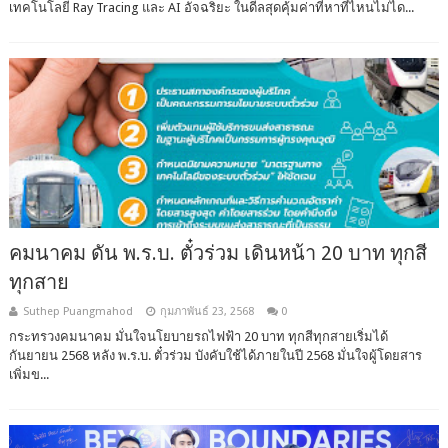
เทคโนโลยี Ray Tracing และ AI อัจฉริยะ ในดีลสุดคุ้มค่าที่หาที่ไหนไม่ได...
คมนาคม ดัน พ.ร.บ. ตั๋วร่วม เดินหน้า 20 บาท ทุกสี
ทุกสาย
Suthep Puangmahod
กุมภาพันธ์ 23, 2568
0
กระทรวงคมนาคม มั่นใจนโยบายรถไฟฟ้า 20 บาท ทุกสีทุกสายเริ่มได้
กันยายน 2568 หลัง พ.ร.บ. ตั๋วร่วม บังคับใช้ได้ภายในปี 2568 มั่นใจผู้โดยสาร
เพิ่มข...