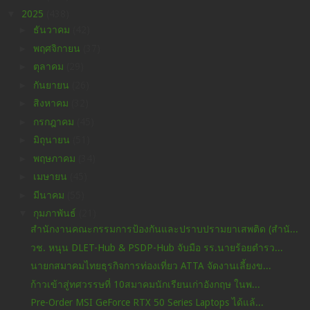
▼
2025
(438)
►
ธันวาคม
(42)
►
พฤศจิกายน
(37)
►
ตุลาคม
(29)
►
กันยายน
(26)
►
สิงหาคม
(32)
►
กรกฎาคม
(45)
►
มิถุนายน
(51)
►
พฤษภาคม
(34)
►
เมษายน
(45)
►
มีนาคม
(55)
▼
กุมภาพันธ์
(21)
สำนักงานคณะกรรมการป้องกันและปราบปรามยาเสพติด (สำนั...
วช. หนุน DLET-Hub & PSDP-Hub จับมือ รร.นายร้อยตำรว...
นายกสมาคมไทยธุรกิจการท่องเที่ยว ATTA จัดงานเลี้ยงข...
ก้าวเข้าสู่ทศวรรษที่ 10สมาคมนักเรียนเก่าอังกฤษ ในพ...
Pre-Order MSI GeForce RTX 50 Series Laptops ได้แล้...