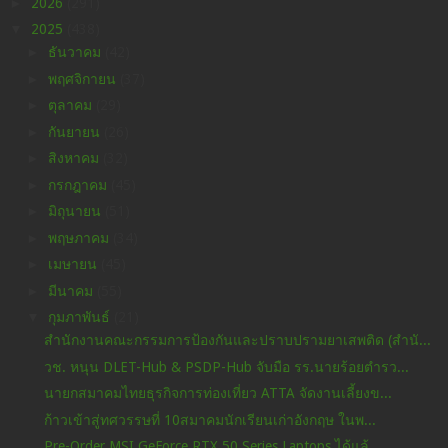
►
2026
(291)
▼
2025
(438)
►
ธันวาคม
(42)
►
พฤศจิกายน
(37)
►
ตุลาคม
(29)
►
กันยายน
(26)
►
สิงหาคม
(32)
►
กรกฎาคม
(45)
►
มิถุนายน
(51)
►
พฤษภาคม
(34)
►
เมษายน
(45)
►
มีนาคม
(55)
▼
กุมภาพันธ์
(21)
สำนักงานคณะกรรมการป้องกันและปราบปรามยาเสพติด (สำนั...
วช. หนุน DLET-Hub & PSDP-Hub จับมือ รร.นายร้อยตำรว...
นายกสมาคมไทยธุรกิจการท่องเที่ยว ATTA จัดงานเลี้ยงข...
ก้าวเข้าสู่ทศวรรษที่ 10สมาคมนักเรียนเก่าอังกฤษ ในพ...
Pre-Order MSI GeForce RTX 50 Series Laptops ได้แล้...