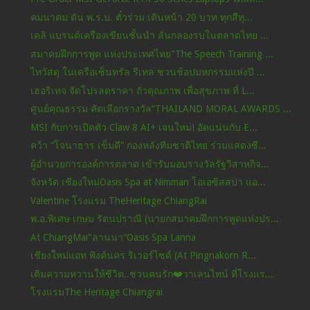
คมนาคม ดัน พ.ร.บ. ตั๋วร่วม เดินหน้า 20 บาท ทุกสีทุ...
เดลิ แบรนด์เครื่องเขียนชั้นนำ ลั่นกลองรบในตลาดไทย ...
สมาคมฝึกการพูด แห่งประเทศไทย"The Speech Training ...
ไทวัสดุ ในเครือเซ็นทรัล รีเทล ชวนช้อปมหกรรมแห่งปี ...
เฮอริเทจ จัดโปรลดราคา ถั่วคุณภาพ เพื่อสุขภาพ ที่ L...
ศูนย์คุณธรรม คัดเลือกรางวัล“THAILAND MORAL AWARDS ...
MSI กับการเปิดตัว Claw 8 AI+ เจนใหม่! อัดแน่นกับ E...
คว้า “โจนาธาร เข็มดี” กองหลังทีมชาติไทย ร่วมแสดงซี...
ผู้อำนวยการองค์การตลาด เข้ารับมอบรางวัลรัฐวิสาหกิจ...
จังหวัด เชียงใหม่Oasis Spa at Nimman โอเอซิสสปา แอ...
Valentine โรงแรม TheHeritage ChiangRai
พ.อ.พิเศษ เกษม รัตนปราณี (นายกสมาคมฝึกการพูดแห่งปร...
At ChiangMai"ลานนา“Oasis Spa Lanna
เชียงใหม่แอท พิงค์นคร ริเวอร์ไซด์ (At Pingnakorn R...
เติมความหวานให้ชีวิต..ชวนคนรัก❤️วาเลนไทน์ ที่โรงแร...
โรงแรมThe Heritage Chiangrai