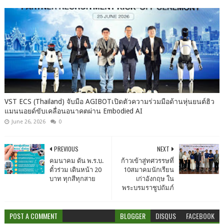
VST ECS (Thailand) จับมือ AGIBOTเปิดตัวความร่วมมือด้านหุ่นยนต์ฮิว
แมนนอยด์ขับเคลื่อนอนาคตผ่าน Embodied AI
June 26, 2026
0
PREVIOUS
NEXT
คมนาคม ดัน พ.ร.บ.
ก้าวเข้าสู่ทศวรรษที่
ตั๋วร่วม เดินหน้า 20
10สมาคมนักเรียน
บาท ทุกสีทุกสาย
เก่าอังกฤษ ใน
พระบรมราชูปถัมภ์
POST A COMMENT
BLOGGER
DISQUS
FACEBOOK