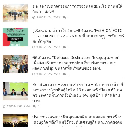
ร.พ.จุฬาเปิดกิจกรรมการตรวจวินิจฉัยมะเร็งเต้านมให้
กับสุภาพสตรี
สิงหาคม 22, 2563
0
ยูเนี่ยน มอลล์ เอาใจสายแฟ! จัดงาน ‘FASHION FOTO
FEST MARKET’ 22 – 26 ส.ค.นี้ ขนเหล่ากูรูแฟชั่นแชร์
ทิปส์ดีๆเพียบ
สิงหาคม 22, 2563
0
พิธีเปิดงาน "Delicious Destination ปักหมุดสุดอร่อย"
เพื่อส่งเสริมการตลาดการท่องเที่ยวเชิงอาหารและ
ผลิตภัณฑ์ชุมชนจากพื้นที่พิเศษของ อพท.
สิงหาคม 25, 2563
0
สถาบันอาหาร – สภาอุตสาหกรรม – สภาหอการค้าฯชี้
อุตฯอาหารไทยฮึดสู้โควิด-19 ส่งออกครึ่งปีแรก 63 หด
ตัว 2%คาดฟื้นตัวครึ่งปีหลัง 3.6% มุ่งเป้า 1 ล้านล้าน
บาท
สิงหาคม 20, 2563
0
ประธานโครงการคืนคุณแผ่นดิน เสนอแผน ยกเครื่อง
เศรษฐกิจ พลิกโฉมวิธีกระตุ้นเศรษฐกิจ และภาคสังคม