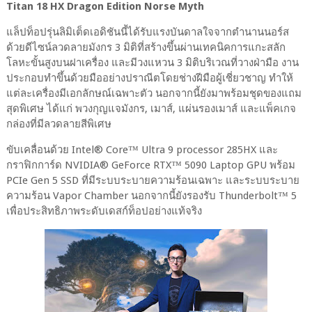
Titan 18 HX Dragon Edition Norse Myth
แล็ปท็อปรุ่นลิมิเต็ดเอดิชันนี้ได้รับแรงบันดาลใจจากตำนานนอร์ส
ด้วยดีไซน์ลวดลายมังกร 3 มิติที่สร้างขึ้นผ่านเทคนิคการแกะสลัก
โลหะขั้นสูงบนฝาเครื่อง และมีวงแหวน 3 มิติบริเวณที่วางฝ่ามือ งาน
ประกอบทำขึ้นด้วยมืออย่างปราณีตโดยช่างฝีมือผู้เชี่ยวชาญ ทำให้
แต่ละเครื่องมีเอกลักษณ์เฉพาะตัว นอกจากนี้ยังมาพร้อมชุดของแถม
สุดพิเศษ ได้แก่ พวงกุญแจมังกร, เมาส์, แผ่นรองเมาส์ และแพ็คเกจ
กล่องที่มีลวดลายสีพิเศษ
ขับเคลื่อนด้วย Intel® Core™ Ultra 9 processor 285HX และ
กราฟิกการ์ด NVIDIA® GeForce RTX™ 5090 Laptop GPU พร้อม
PCIe Gen 5 SSD ที่มีระบบระบายความร้อนเฉพาะ และระบบระบาย
ความร้อน Vapor Chamber นอกจากนี้ยังรองรับ Thunderbolt™ 5
เพื่อประสิทธิภาพระดับเดสก์ท็อปอย่างแท้จริง