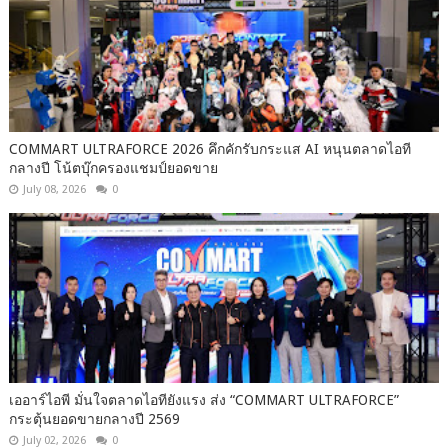
COMMART ULTRAFORCE 2026 คึกคักรับกระแส AI หนุนตลาดไอที
กลางปี โน้ตบุ๊กครองแชมป์ยอดขาย
July 08, 2026
0
เออาร์ไอพี มั่นใจตลาดไอทียังแรง ส่ง “COMMART ULTRAFORCE”
กระตุ้นยอดขายกลางปี 2569
July 02, 2026
0