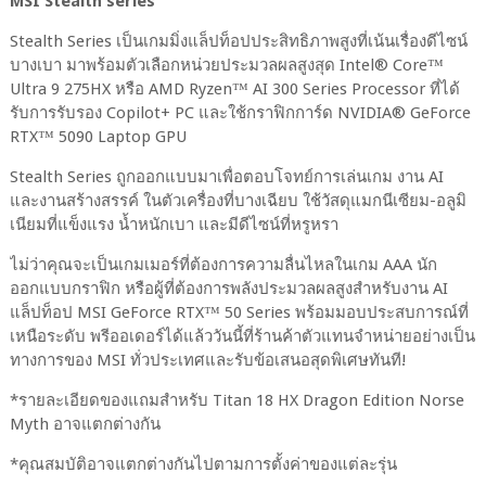
MSI Stealth series
Stealth Series เป็นเกมมิ่งแล็ปท็อปประสิทธิภาพสูงที่เน้นเรื่องดีไซน์
บางเบา มาพร้อมตัวเลือกหน่วยประมวลผลสูงสุด Intel® Core™
Ultra 9 275HX หรือ AMD Ryzen™ AI 300 Series Processor ที่ได้
รับการรับรอง Copilot+ PC และใช้กราฟิกการ์ด NVIDIA® GeForce
RTX™ 5090 Laptop GPU
Stealth Series ถูกออกแบบมาเพื่อตอบโจทย์การเล่นเกม งาน AI
และงานสร้างสรรค์ ในตัวเครื่องที่บางเฉียบ ใช้วัสดุแมกนีเซียม-อลูมิ
เนียมที่แข็งแรง น้ำหนักเบา และมีดีไซน์ที่หรูหรา
ไม่ว่าคุณจะเป็นเกมเมอร์ที่ต้องการความลื่นไหลในเกม AAA นัก
ออกแบบกราฟิก หรือผู้ที่ต้องการพลังประมวลผลสูงสำหรับงาน AI
แล็ปท็อป MSI GeForce RTX™ 50 Series พร้อมมอบประสบการณ์ที่
เหนือระดับ พรีออเดอร์ได้แล้ววันนี้ที่ร้านค้าตัวแทนจำหน่ายอย่างเป็น
ทางการของ MSI ทั่วประเทศและรับข้อเสนอสุดพิเศษทันที!
*รายละเอียดของแถมสำหรับ Titan 18 HX Dragon Edition Norse
Myth อาจแตกต่างกัน
*คุณสมบัติอาจแตกต่างกันไปตามการตั้งค่าของแต่ละรุ่น