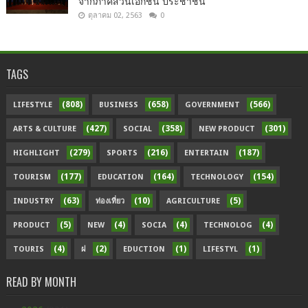
จากภาคส่วนเอกชน ประชาชน
ตุลาคม 02, 2563
0
TAGS
(808)
(658)
(566)
LIFESTYLE
BUSINESS
GOVERNMENT
(427)
(358)
(301)
ARTS & CULTURE
SOCIAL
NEW PRODUCT
(279)
(216)
(187)
HIGHLIGHT
SPORTS
ENTERTAIN
(177)
(164)
(154)
TOURISM
EDUCATION
TECHNOLOGY
(63)
(10)
(5)
INDUSTRY
ท่องเที่ยว
AGRICULTURE
(5)
(4)
(4)
(4)
PRODUCT
NEW
SOCIA
TECHNOLOG
(4)
(2)
(1)
(1)
TOURIS
ฝ
EDUCTION
LIFESTYL
READ BY MONTH