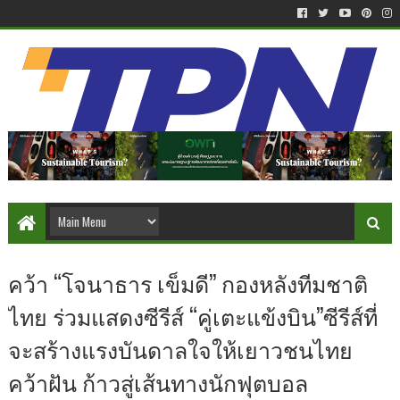
คว้า “โจนาธาร เข็มดี” กองหลังทีมชาติ
ไทย ร่วมแสดงซีรีส์ “คู่เตะแข้งบิน”ซีรีส์ที่
จะสร้างแรงบันดาลใจให้เยาวชนไทย
คว้าฝัน ก้าวสู่เส้นทางนักฟุตบอล