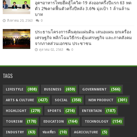
อุตฯอาหารไทยฮึดสู้โควิด-19 ส่งออกครึ่งปีแรก 63 หด
ตัว 2%คาดฟื้นตัวครึ่งปีหลัง 3.6% มุ่งเป้า 1 ล้านล้าน
บาท
สิงหาคม 20, 2563
0
ประธานโครงการคืนคุณแผ่นดิน เสนอแผน ยกเครื่อง
เศรษฐกิจ พลิกโฉมวิธีกระตุ้นเศรษฐกิจ และภาคสังคม
จากภาคส่วนเอกชน ประชาชน
ตุลาคม 02, 2563
0
TAGS
(808)
(659)
(566)
LIFESTYLE
BUSINESS
GOVERNMENT
(427)
(358)
(301)
ARTS & CULTURE
SOCIAL
NEW PRODUCT
(279)
(216)
(187)
HIGHLIGHT
SPORTS
ENTERTAIN
(178)
(164)
(154)
TOURISM
EDUCATION
TECHNOLOGY
(63)
(10)
(5)
INDUSTRY
ท่องเที่ยว
AGRICULTURE