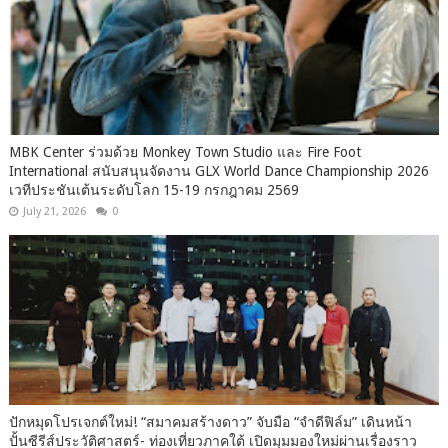
MBK Center ร่วมด้วย Monkey Town Studio และ Fire Foot
International สนับสนุนจัดงาน GLX World Dance Championship 2026
เวทีประชันเต้นระดับโลก 15-19 กรกฎาคม 2569
July 21, 2026
0
ปักหมุดโปรเจกต์ใหม่! “สมาคมสร้างดาว” จับมือ “จำดีฟิล์ม” เดินหน้า
ปั้นซีรีส์ประวัติศาสตร์- ท่องเที่ยวภาคใต้ เปิดมุมมองใหม่ผ่านเรื่องราว