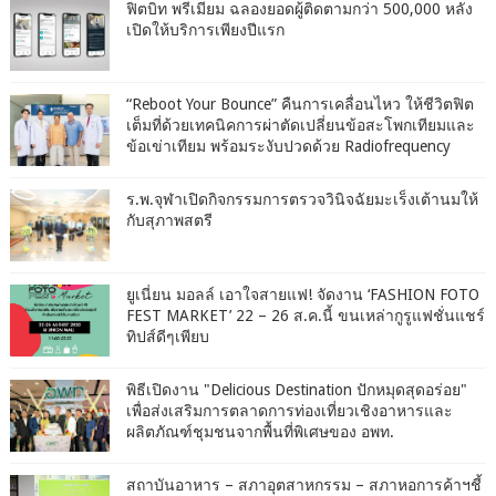
ฟิตบิท พรีเมียม ฉลองยอดผู้ติดตามกว่า 500,000 หลัง
เปิดให้บริการเพียงปีแรก
“Reboot Your Bounce” คืนการเคลื่อนไหว ให้ชีวิตฟิต
เต็มที่ด้วยเทคนิคการผ่าตัดเปลี่ยนข้อสะโพกเทียมและ
ข้อเข่าเทียม พร้อมระงับปวดด้วย Radiofrequency
ร.พ.จุฬาเปิดกิจกรรมการตรวจวินิจฉัยมะเร็งเต้านมให้
กับสุภาพสตรี
ยูเนี่ยน มอลล์ เอาใจสายแฟ! จัดงาน ‘FASHION FOTO
FEST MARKET’ 22 – 26 ส.ค.นี้ ขนเหล่ากูรูแฟชั่นแชร์
ทิปส์ดีๆเพียบ
พิธีเปิดงาน "Delicious Destination ปักหมุดสุดอร่อย"
เพื่อส่งเสริมการตลาดการท่องเที่ยวเชิงอาหารและ
ผลิตภัณฑ์ชุมชนจากพื้นที่พิเศษของ อพท.
สถาบันอาหาร – สภาอุตสาหกรรม – สภาหอการค้าฯชี้