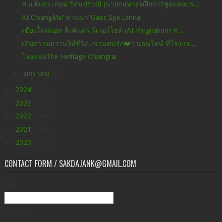
พ.อ.พิเศษ เกษม รัตนปราณี (นายกสมาคมฝึกการพูดแห่งปร...
At ChiangMai"ลานนา“Oasis Spa Lanna
เชียงใหม่แอท พิงค์นคร ริเวอร์ไซด์ (At Pingnakorn R...
เติมความหวานให้ชีวิต..ชวนคนรัก❤️วาเลนไทน์ ที่โรงแร...
โรงแรมThe Heritage Chiangrai
►
มกราคม
(21)
►
2024
(598)
►
2023
(630)
►
2022
(449)
►
2021
(396)
►
2020
(176)
CONTACT FORM / SAKDAJANK@GMAIL.COM
ชื่อ
อีเมล
*