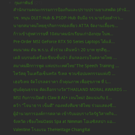
▼
กุมภาพันธ์
(21)
สำนักงานคณะกรรมการป้องกันและปราบปรามยาเสพติด (สำนั...
วช. หนุน DLET-Hub & PSDP-Hub จับมือ รร.นายร้อยตำรว...
นายกสมาคมไทยธุรกิจการท่องเที่ยว ATTA จัดงานเลี้ยงข...
ก้าวเข้าสู่ทศวรรษที่ 10สมาคมนักเรียนเก่าอังกฤษ ในพ...
Pre-Order MSI GeForce RTX 50 Series Laptops ได้แล้...
คมนาคม ดัน พ.ร.บ. ตั๋วร่วม เดินหน้า 20 บาท ทุกสีทุ...
เดลิ แบรนด์เครื่องเขียนชั้นนำ ลั่นกลองรบในตลาดไทย ...
สมาคมฝึกการพูด แห่งประเทศไทย"The Speech Training ...
ไทวัสดุ ในเครือเซ็นทรัล รีเทล ชวนช้อปมหกรรมแห่งปี ...
เฮอริเทจ จัดโปรลดราคา ถั่วคุณภาพ เพื่อสุขภาพ ที่ L...
ศูนย์คุณธรรม คัดเลือกรางวัล“THAILAND MORAL AWARDS ...
MSI กับการเปิดตัว Claw 8 AI+ เจนใหม่! อัดแน่นกับ E...
คว้า “โจนาธาร เข็มดี” กองหลังทีมชาติไทย ร่วมแสดงซี...
ผู้อำนวยการองค์การตลาด เข้ารับมอบรางวัลรัฐวิสาหกิจ...
จังหวัด เชียงใหม่Oasis Spa at Nimman โอเอซิสสปา แอ...
Valentine โรงแรม TheHeritage ChiangRai