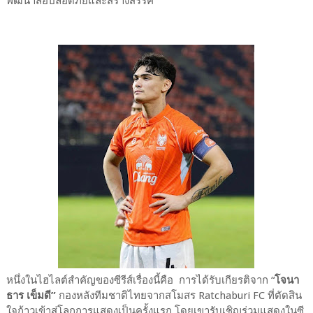
พัฒนาสื่อปลอดภัยและสร้างสรรค์
หนึ่งในไฮไลต์สำคัญของซีรีส์เรื่องนี้คือ การได้รับเกียรติจาก “
โจนา
ธาร เข็มดี”
กองหลังทีมชาติไทยจากสโมสร Ratchaburi FC ที่ตัดสิน
ใจก้าวเข้าสู่โลกการแสดงเป็นครั้งแรก โดยเขารับเชิญร่วมแสดงในซี