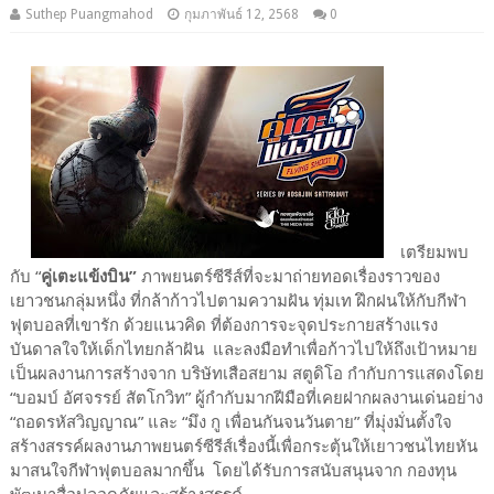
Suthep Puangmahod
กุมภาพันธ์ 12, 2568
0
เตรียมพบ
กับ “
คู่เตะแข้งบิน”
ภาพยนตร์ซีรีส์ที่จะมาถ่ายทอดเรื่องราวของ
เยาวชนกลุ่มหนึ่ง ที่กล้าก้าวไปตามความฝัน ทุ่มเท ฝึกฝนให้กับกีฬา
ฟุตบอลที่เขารัก ด้วยแนวคิด ที่ต้องการจะจุดประกายสร้างแรง
บันดาลใจให้เด็กไทยกล้าฝัน และลงมือทำเพื่อก้าวไปให้ถึงเป้าหมาย
เป็นผลงานการสร้างจาก บริษัทเสือสยาม สตูดิโอ กำกับการแสดงโดย
“บอมบ์ อัศจรรย์ สัตโกวิท” ผู้กำกับมากฝีมือที่เคยฝากผลงานเด่นอย่าง
“ถอดรหัสวิญญาณ” และ “มึง กู เพื่อนกันจนวันตาย” ที่มุ่งมั่นตั้งใจ
สร้างสรรค์ผลงานภาพยนตร์ซีรีส์เรื่องนี้เพื่อกระตุ้นให้เยาวชนไทยหัน
มาสนใจกีฬาฟุตบอลมากขึ้น โดยได้รับการสนับสนุนจาก กองทุน