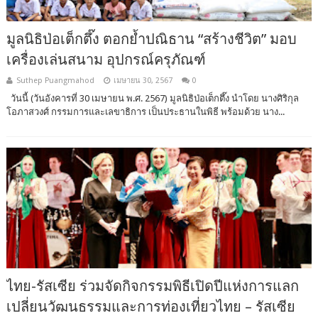
มูลนิธิป่อเต็กตึ๊ง ตอกย้ำปณิธาน “สร้างชีวิต” มอบ
เครื่องเล่นสนาม อุปกรณ์ครุภัณฑ์
Suthep Puangmahod
เมษายน 30, 2567
0
วันนี้ (วันอังคารที่ 30 เมษายน พ.ศ. 2567) มูลนิธิป่อเต็กตึ๊ง นำโดย นางศิริกุล
โอภาสวงศ์ กรรมการและเลขาธิการ เป็นประธานในพิธี พร้อมด้วย นาง...
ไทย-รัสเซีย ร่วมจัดกิจกรรมพิธีเปิดปีแห่งการแลก
เปลี่ยนวัฒนธรรมและการท่องเที่ยวไทย – รัสเซีย