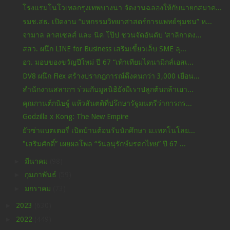
โรงแรมโนโวเทลกรุงเทพบางนา จัดงานฉลองให้กับนายกสมาค...
รมช.สธ. เปิดงาน “มหกรรมวิทยาศาสตร์การแพทย์ชุมชน” ห...
จามาล ลาสเซลส์ และ นิค โป๊ป ชวนจัดอันดับ ‘สาลิกาดง...
สสว. ผนึก LINE for Business เสริมเขี้ยวเล็บ SME ลุ...
อว. มอบของขวัญปีใหม่ ปี 67 “เท้าเทียมไดนามิกส์เอสเ...
DV8 ผนึก Flex สร้างปรากฎการณ์ดึงคนกว่า 3,000 เยือน...
สำนักงานสลากฯ ร่วมกับมูลนิธิยังมีเราปลูกต้นกล้าเยา...
คุณกานต์กนิษฐ์ แห้วสันตติที่ปรึกษารัฐมนตรีว่าการกร...
Godzilla x Kong: The New Empire
ยัวซ่าแบตเตอรี่ เปิดบ้านต้อนรับนักศึกษา ม.เทคโนโลย...
"เสริมศักดิ์” เผยผลโพล “วันอนุรักษ์มรดกไทย” ปี 67 ...
►
มีนาคม
(98)
►
กุมภาพันธ์
(59)
►
มกราคม
(73)
►
2023
(630)
►
2022
(449)