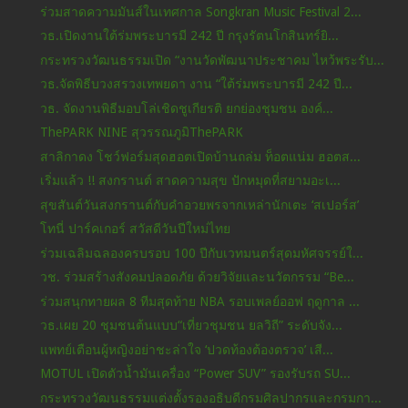
ร่วมสาดความมันส์ในเทศกาล Songkran Music Festival 2...
วธ.เปิดงานใต้ร่มพระบารมี 242 ปี กรุงรัตนโกสินทร์ยิ...
กระทรวงวัฒนธรรมเปิด “งานวัดพัฒนาประชาคม ไหว้พระรับ...
วธ.จัดพิธีบวงสรวงเทพยดา งาน “ใต้ร่มพระบารมี 242 ปี...
วธ. จัดงานพิธีมอบโล่เชิดชูเกียรติ ยกย่องชุมชน องค์...
ThePARK NINE สุวรรณภูมิThePARK
สาลิกาดง โชว์ฟอร์มสุดฮอตเปิดบ้านถล่ม ท็อตแน่ม ฮอตส...
เริ่มแล้ว !! สงกรานต์ สาดความสุข ปักหมุดที่สยามอะเ...
สุขสันต์วันสงกรานต์กับคำอวยพรจากเหล่านักเตะ ‘สเปอร์ส’
โทนี่ ปาร์คเกอร์ สวัสดีวันปีใหม่ไทย
ร่วมเฉลิมฉลองครบรอบ 100 ปีกับเวทมนตร์สุดมหัศจรรย์ใ...
วช. ร่วมสร้างสังคมปลอดภัย ด้วยวิจัยและนวัตกรรม “Be...
ร่วมสนุกทายผล 8 ทีมสุดท้าย NBA รอบเพลย์ออฟ ฤดูกาล ...
วธ.เผย 20 ชุมชนต้นแบบ“เที่ยวชุมชน ยลวิถี” ระดับจัง...
แพทย์เตือนผู้หญิงอย่าชะล่าใจ ‘ปวดท้องต้องตรวจ’ เสี...
MOTUL เปิดตัวน้ำมันเครื่อง “Power SUV” รองรับรถ SU...
กระทรวงวัฒนธรรมแต่งตั้งรองอธิบดีกรมศิลปากรและกรมกา...