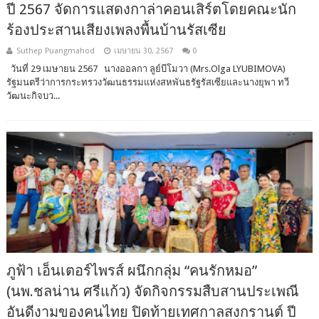
ปี 2567 จัดการแสดงกาล่าคอนเสิร์ตโดยคณะนัก
ร้องประสานเสียงเพลงพื้นบ้านรัสเซีย
Suthep Puangmahod
เมษายน 30, 2567
0
วันที่ 29 เมษายน 2567 นางออลกา ลูย์บีโมวา (Mrs.Olga LYUBIMOVA)
รัฐมนตรีว่าการกระทรวงวัฒนธรรมแห่งสหพันธรัฐรัสเซียและนางยุพา ทวี
วัฒนะกิจบว...
ภูฟ้า เอ็นเตอร์ไพรส์ ผนึกกลุ่ม “คนรักหมอ”
(นพ.ชลน่าน ศรีแก้ว) จัดกิจกรรมสืบสานประเพณี
อันดีงามของคนไทย ปิดท้ายเทศกาลสงกรานต์ ปี