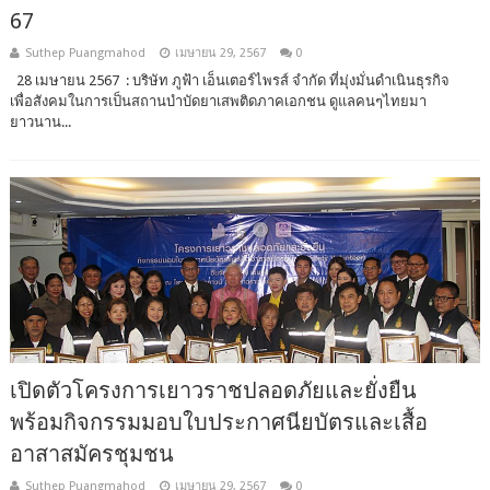
67​​
Suthep Puangmahod
เมษายน 29, 2567
0
28 เมษายน 2567 : บริษัท ภูฟ้า เอ็นเตอร์ไพรส์ จำกัด ที่มุ่งมั่นดำเนินธุรกิจ
เพื่อสังคมในการเป็นสถานบำบัดยาเสพติดภาคเอกชน ดูแลคนๆไทยมา
ยาวนาน...
เปิดตัวโครงการเยาวราชปลอดภัยและยั่งยืน
พร้อมกิจกรรมมอบใบประกาศนียบัตรและเสื้อ
อาสาสมัครชุมชน
Suthep Puangmahod
เมษายน 29, 2567
0