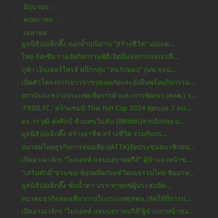
►
มิถุนายน
(31)
►
พฤษภาคม
(50)
▼
เมษายน
(42)
มูลนิธิป่อเต็กตึ๊ง ตอกย้ำปณิธาน “สร้างชีวิต” มอบเค...
ไทย-รัสเซีย ร่วมจัดกิจกรรมพิธีเปิดปีแห่งการแลกเปลี...
ภูฟ้า เอ็นเตอร์ไพรส์ ผนึกกลุ่ม “คนรักหมอ” (นพ.ชลน...
เปิดตัวโครงการเยาวราชปลอดภัยและยั่งยืนพร้อมกิจกรรม...
สถาบันระหว่างประเทศเพื่อการค้าและการพัฒนา (สคพ.) ร...
'PBDS.FC.’ คว้าแชมป์ Thai Fun Cup 2024 ฟุตบอล 7 คน...
ดร.วรวุฒิ คงศิลป์ ตัวแทนวินตัน (Winton)จากอังกฤษ แ...
มูลนิธิป่อเต็กตึ๊ง สร้างอาชีพ สร้างชีวิต ร่วมกับกร...
สมาคมไทยธุรกิจการท่องเที่ยว(ATTA)จัดประชุมสมาชิกสม...
เปิดอาณาจักร “ไมลอทท์ แลบบอราทอรีส์” ผู้นำแถวหน้าข...
"เสริมศักดิ์”ชวนชม-ช้อปผลิตภัณฑ์วัฒนธรรมไทย ชิมอาห...
มูลนิธิป่อเต็กตึ๊ง ซับน้ำตา บรรเทาทุกข์ผู้ประสบอัค...
สมาคมธุรกิจท่องเที่ยวภายในประเทศ(สทน.)จัดให้มีการป...
เปิดอาณาจักร “ไมลอทท์ แลบบอราทอรีส์”ผู้นำแถวหน้าขอ...