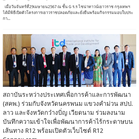
เมื่อวันจันทร์ที่29เมษายน2567 ณ ชั้น G ร.ร ไชน่าทาวน์เยาวราช กรุงเทพฯ
ได้มีพิธีเปิดตัวโครงการเยาวราชปลอดภัยและยั่งยืนพร้อมกิจกรรมมอบใบประ
กา...
สถาบันระหว่างประเทศเพื่อการค้าและการพัฒนา
(สคพ.) ร่วมกับจังหวัดนครพนม แขวงคำม่วน สปป.
ลาว และจังหวัดกว๋างบิ่ญ เวียดนาม ร่วมลงนาม
บันทึกความเข้าใจเพื่อพัฒนาการค้าไร้กระดาษบน
เส้นทาง R12 พร้อมเปิดตัวเว็บไซต์ R12