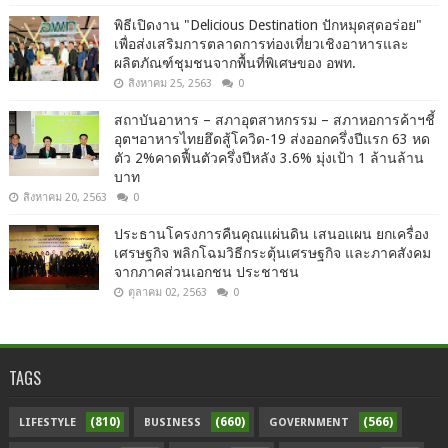
พิธีเปิดงาน "Delicious Destination ปักหมุดสุดอร่อย"
เพื่อส่งเสริมการตลาดการท่องเที่ยวเชิงอาหารและ
ผลิตภัณฑ์ชุมชนจากพื้นที่พิเศษของ อพท.
สิงหาคม 25, 2563
0
สถาบันอาหาร – สภาอุตสาหกรรม – สภาหอการค้าฯชี้
อุตฯอาหารไทยฮึดสู้โควิด-19 ส่งออกครึ่งปีแรก 63 หด
ตัว 2%คาดฟื้นตัวครึ่งปีหลัง 3.6% มุ่งเป้า 1 ล้านล้าน
บาท
สิงหาคม 20, 2563
0
ประธานโครงการคืนคุณแผ่นดิน เสนอแผน ยกเครื่อง
เศรษฐกิจ พลิกโฉมวิธีกระตุ้นเศรษฐกิจ และภาคสังคม
จากภาคส่วนเอกชน ประชาชน
ตุลาคม 02, 2563
0
TAGS
(810)
(660)
(566)
LIFESTYLE
BUSINESS
GOVERNMENT