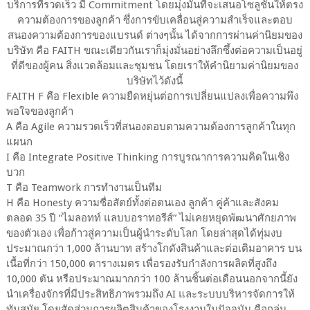
บริการที่รวดเร็ว มี Commitment โดยมุ่งมั่นที่จะเสนอโซลูชั่นให้ตรง
ความต้องการของลูกค้า ซึ่งการขับเคลื่อนสู่ความสำเร็จและตอบ
สนองความต้องการของแบรนด์ ต่างๆนั้น ได้จากการผ่านค่านิยมของ
บริษัท คือ FAITH ขณะเดียวกันเราก็มุ่งมั่นอย่างลึกซึ้งต่อความเป็นอยู่
ที่ดีของผู้คน สิ่งแวดล้อมและชุมชน โดยเราให้คำนิยามค่านิยมของ
บริษัทไว้ดังนี้
FAITH F คือ Flexible ความยืดหยุ่นต่อการเปลี่ยนแปลงเพื่อความพึง
พอใจของลูกค้า
A คือ Agile ความรวดเร็วที่สนองตอบตามความต้องการลูกค้าในทุก
แผนก
I คือ Integrate Positive Thinking การบูรณาการความคิดในเชิง
บวก
T คือ Teamwork การทำงานเป็นทีม
H คือ Honesty ความซื่อสัตย์ทั้งต่อตนเอง ลูกค้า คู่ค้าและสังคม
ตลอด 35 ปี “ไมลอทท์ แลบบอราทอรีส์” ไม่เคยหยุดพัฒนาศักยภาพ
ของตัวเอง เพื่อก้าวสู่ความเป็นผู้นำระดับโลก โดยล่าสุดได้ทุ่มงบ
ประมาณกว่า 1,000 ล้านบาท สร้างโกดังสินค้าและต่อเติมอาคาร บน
เนื้อที่กว่า 150,000 ตารางเมตร เพื่อรองรับกำลังการผลิตที่สูงถึง
10,000 ตัน หรือประมาณมากกว่า 100 ล้านชิ้นต่อเดือนนอกจากนี้ยัง
นำเครื่องจักรที่มีประสิทธิภาพรวมถึง AI และระบบบริหารจัดการให้
ทันสมัย โดยสัดส่วนการผลิตสินค้าของโรงงานในปัจจุบัน คือกลุ่ม