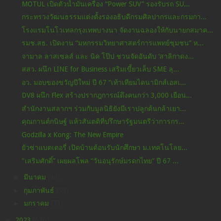
MOTUL เปิดตัวน้ำมันเครื่อง “Power SUV” รองรับรถ SU...
กระทรวงวัฒนธรรมแต่งตั้งรองอธิบดีกรมศิลปากรและกรมกา...
โรงแรมโนโวเทลกรุงเทพบางนา จัดงานฉลองให้กับนายกสมาค...
รมช.สธ. เปิดงาน “มหกรรมวิทยาศาสตร์การแพทย์ชุมชน” ห...
จามาล ลาสเซลส์ และ นิค โป๊ป ชวนจัดอันดับ ‘สาลิกาดง...
สสว. ผนึก LINE for Business เสริมเขี้ยวเล็บ SME ลุ...
อว. มอบของขวัญปีใหม่ ปี 67 “เท้าเทียมไดนามิกส์เอสเ...
DV8 ผนึก Flex สร้างปรากฎการณ์ดึงคนกว่า 3,000 เยือน...
สำนักงานสลากฯ ร่วมกับมูลนิธิยังมีเราปลูกต้นกล้าเยา...
คุณกานต์กนิษฐ์ แห้วสันตติที่ปรึกษารัฐมนตรีว่าการกร...
Godzilla x Kong: The New Empire
ยัวซ่าแบตเตอรี่ เปิดบ้านต้อนรับนักศึกษา ม.เทคโนโลย...
"เสริมศักดิ์” เผยผลโพล “วันอนุรักษ์มรดกไทย” ปี 67 ...
►
มีนาคม
(98)
►
กุมภาพันธ์
(59)
►
มกราคม
(73)
►
2023
(630)