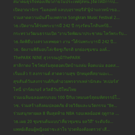
สมาคมธุรกิจท่องเที่ยวภายในประเทศ(สทน.)จัดให้มีการป...
เปิดอาณาจักร “ไมลอทท์ แลบบอราทอรีส์”ผู้นำแถวหน้าขอ...
ร่วมสาดความมันส์ในเทศกาล Songkran Music Festival 2...
วธ.เปิดงานใต้ร่มพระบารมี 242 ปี กรุงรัตนโกสินทร์ยิ...
กระทรวงวัฒนธรรมเปิด “งานวัดพัฒนาประชาคม ไหว้พระรับ...
วธ.จัดพิธีบวงสรวงเทพยดา งาน “ใต้ร่มพระบารมี 242 ปี...
วธ. จัดงานพิธีมอบโล่เชิดชูเกียรติ ยกย่องชุมชน องค์...
ThePARK NINE สุวรรณภูมิThePARK
สาลิกาดง โชว์ฟอร์มสุดฮอตเปิดบ้านถล่ม ท็อตแน่ม ฮอตส...
เริ่มแล้ว !! สงกรานต์ สาดความสุข ปักหมุดที่สยามอะเ...
สุขสันต์วันสงกรานต์กับคำอวยพรจากเหล่านักเตะ ‘สเปอร์ส’
โทนี่ ปาร์คเกอร์ สวัสดีวันปีใหม่ไทย
ร่วมเฉลิมฉลองครบรอบ 100 ปีกับเวทมนตร์สุดมหัศจรรย์ใ...
วช. ร่วมสร้างสังคมปลอดภัย ด้วยวิจัยและนวัตกรรม “Be...
ร่วมสนุกทายผล 8 ทีมสุดท้าย NBA รอบเพลย์ออฟ ฤดูกาล ...
วธ.เผย 20 ชุมชนต้นแบบ“เที่ยวชุมชน ยลวิถี” ระดับจัง...
แพทย์เตือนผู้หญิงอย่าชะล่าใจ ‘ปวดท้องต้องตรวจ’ เสี...