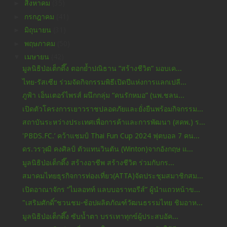
►
สิงหาคม
(35)
►
กรกฎาคม
(41)
►
มิถุนายน
(31)
►
พฤษภาคม
(50)
▼
เมษายน
(42)
มูลนิธิป่อเต็กตึ๊ง ตอกย้ำปณิธาน “สร้างชีวิต” มอบเค...
ไทย-รัสเซีย ร่วมจัดกิจกรรมพิธีเปิดปีแห่งการแลกเปลี...
ภูฟ้า เอ็นเตอร์ไพรส์ ผนึกกลุ่ม “คนรักหมอ” (นพ.ชลน...
เปิดตัวโครงการเยาวราชปลอดภัยและยั่งยืนพร้อมกิจกรรม...
สถาบันระหว่างประเทศเพื่อการค้าและการพัฒนา (สคพ.) ร...
'PBDS.FC.’ คว้าแชมป์ Thai Fun Cup 2024 ฟุตบอล 7 คน...
ดร.วรวุฒิ คงศิลป์ ตัวแทนวินตัน (Winton)จากอังกฤษ แ...
มูลนิธิป่อเต็กตึ๊ง สร้างอาชีพ สร้างชีวิต ร่วมกับกร...
สมาคมไทยธุรกิจการท่องเที่ยว(ATTA)จัดประชุมสมาชิกสม...
เปิดอาณาจักร “ไมลอทท์ แลบบอราทอรีส์” ผู้นำแถวหน้าข...
"เสริมศักดิ์”ชวนชม-ช้อปผลิตภัณฑ์วัฒนธรรมไทย ชิมอาห...
มูลนิธิป่อเต็กตึ๊ง ซับน้ำตา บรรเทาทุกข์ผู้ประสบอัค...