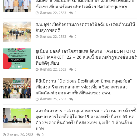
เต็มที่ด้วยเทคนิคการผ่าตัดเปลี่ยนข้อสะโพกเทียมและ
ข้อเข่าเทียม พร้อมระงับปวดด้วย Radiofrequency
สิงหาคม 22, 2563
0
ร.พ.จุฬาเปิดกิจกรรมการตรวจวินิจฉัยมะเร็งเต้านมให้
กับสุภาพสตรี
สิงหาคม 22, 2563
0
ยูเนี่ยน มอลล์ เอาใจสายแฟ! จัดงาน ‘FASHION FOTO
FEST MARKET’ 22 – 26 ส.ค.นี้ ขนเหล่ากูรูแฟชั่นแชร์
ทิปส์ดีๆเพียบ
สิงหาคม 22, 2563
0
พิธีเปิดงาน "Delicious Destination ปักหมุดสุดอร่อย"
เพื่อส่งเสริมการตลาดการท่องเที่ยวเชิงอาหารและ
ผลิตภัณฑ์ชุมชนจากพื้นที่พิเศษของ อพท.
สิงหาคม 25, 2563
0
สถาบันอาหาร – สภาอุตสาหกรรม – สภาหอการค้าฯชี้
อุตฯอาหารไทยฮึดสู้โควิด-19 ส่งออกครึ่งปีแรก 63 หด
ตัว 2%คาดฟื้นตัวครึ่งปีหลัง 3.6% มุ่งเป้า 1 ล้านล้าน
บาท
สิงหาคม 20, 2563
0