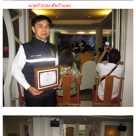
นายกำแหง ตันกำแหง