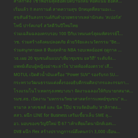
สาลิกาดง โชว์ฟอร์มสุดฮอตเปิดบ้านถล่ม ท็อตแน่ม ฮอตส...
เริ่มแล้ว !! สงกรานต์ สาดความสุข ปักหมุดที่สยามอะเ...
สุขสันต์วันสงกรานต์กับคำอวยพรจากเหล่านักเตะ ‘สเปอร์ส’
โทนี่ ปาร์คเกอร์ สวัสดีวันปีใหม่ไทย
ร่วมเฉลิมฉลองครบรอบ 100 ปีกับเวทมนตร์สุดมหัศจรรย์ใ...
วช. ร่วมสร้างสังคมปลอดภัย ด้วยวิจัยและนวัตกรรม “Be...
ร่วมสนุกทายผล 8 ทีมสุดท้าย NBA รอบเพลย์ออฟ ฤดูกาล ...
วธ.เผย 20 ชุมชนต้นแบบ“เที่ยวชุมชน ยลวิถี” ระดับจัง...
แพทย์เตือนผู้หญิงอย่าชะล่าใจ ‘ปวดท้องต้องตรวจ’ เสี...
MOTUL เปิดตัวน้ำมันเครื่อง “Power SUV” รองรับรถ SU...
กระทรวงวัฒนธรรมแต่งตั้งรองอธิบดีกรมศิลปากรและกรมกา...
โรงแรมโนโวเทลกรุงเทพบางนา จัดงานฉลองให้กับนายกสมาค...
รมช.สธ. เปิดงาน “มหกรรมวิทยาศาสตร์การแพทย์ชุมชน” ห...
จามาล ลาสเซลส์ และ นิค โป๊ป ชวนจัดอันดับ ‘สาลิกาดง...
สสว. ผนึก LINE for Business เสริมเขี้ยวเล็บ SME ลุ...
อว. มอบของขวัญปีใหม่ ปี 67 “เท้าเทียมไดนามิกส์เอสเ...
DV8 ผนึก Flex สร้างปรากฎการณ์ดึงคนกว่า 3,000 เยือน...