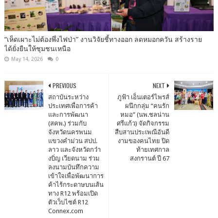
“เห็ดเผาะไม่ต้องพึ่งไฟป่า” งานวิจัยชี้ทางออก ลดหมอกควัน สร้างราย
ได้ยั่งยืนให้ชุมชนเหนือ
May 14, 2026
0
PREVIOUS
NEXT
สถาบันระหว่าง
ภูฟ้า เอ็นเตอร์ไพรส์
ประเทศเพื่อการค้า
ผนึกกลุ่ม “คนรัก
และการพัฒนา
หมอ” (นพ.ชลน่าน
(สคพ.) ร่วมกับ
ศรีแก้ว) จัดกิจกรรม
จังหวัดนครพนม
สืบสานประเพณีอันดี
แขวงคำม่วน สปป.
งามของคนไทย ปิด
ลาว และจังหวัดกว๋า
ท้ายเทศกาล
งบิ่ญ เวียดนาม ร่วม
สงกรานต์ ปี 67​​
ลงนามบันทึกความ
เข้าใจเพื่อพัฒนาการ
ค้าไร้กระดาษบนเส้น
ทาง R12 พร้อมเปิด
ตัวเว็บไซต์ R12
Connex.com