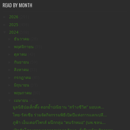
READ BY MONTH
►
2026
(291)
►
2025
(438)
▼
2024
(598)
►
ธันวาคม
(28)
►
พฤศจิกายน
(39)
►
ตุลาคม
(43)
►
กันยายน
(59)
►
สิงหาคม
(35)
►
กรกฎาคม
(41)
►
มิถุนายน
(31)
►
พฤษภาคม
(50)
▼
เมษายน
(42)
มูลนิธิป่อเต็กตึ๊ง ตอกย้ำปณิธาน “สร้างชีวิต” มอบเค...
ไทย-รัสเซีย ร่วมจัดกิจกรรมพิธีเปิดปีแห่งการแลกเปลี...
ภูฟ้า เอ็นเตอร์ไพรส์ ผนึกกลุ่ม “คนรักหมอ” (นพ.ชลน...