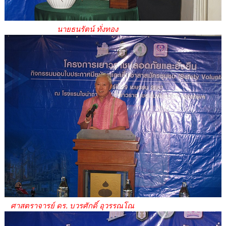
นายธนรัตน์ ทั่งทอง
ศาสตราจารย์ ดร. บวรศักดิ์ อุวรรณโณ