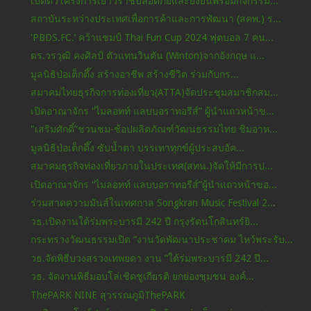
เปิดตัวโครงการเยาวราชปลอดภัยและยั่งยืนพร้อมกิจกรรม...
สถาบันระหว่างประเทศเพื่อการค้าและการพัฒนา (สคพ.) ร...
'PBDS.FC.’ คว้าแชมป์ Thai Fun Cup 2024 ฟุตบอล 7 คน...
ดร.วรวุฒิ คงศิลป์ ตัวแทนวินตัน (Winton)จากอังกฤษ แ...
มูลนิธิป่อเต็กตึ๊ง สร้างอาชีพ สร้างชีวิต ร่วมกับกร...
สมาคมไทยธุรกิจการท่องเที่ยว(ATTA)จัดประชุมสมาชิกสม...
เปิดอาณาจักร “ไมลอทท์ แลบบอราทอรีส์” ผู้นำแถวหน้าข...
"เสริมศักดิ์”ชวนชม-ช้อปผลิตภัณฑ์วัฒนธรรมไทย ชิมอาห...
มูลนิธิป่อเต็กตึ๊ง ซับน้ำตา บรรเทาทุกข์ผู้ประสบอัค...
สมาคมธุรกิจท่องเที่ยวภายในประเทศ(สทน.)จัดให้มีการป...
เปิดอาณาจักร “ไมลอทท์ แลบบอราทอรีส์”ผู้นำแถวหน้าขอ...
ร่วมสาดความมันส์ในเทศกาล Songkran Music Festival 2...
วธ.เปิดงานใต้ร่มพระบารมี 242 ปี กรุงรัตนโกสินทร์ยิ...
กระทรวงวัฒนธรรมเปิด “งานวัดพัฒนาประชาคม ไหว้พระรับ...
วธ.จัดพิธีบวงสรวงเทพยดา งาน “ใต้ร่มพระบารมี 242 ปี...
วธ. จัดงานพิธีมอบโล่เชิดชูเกียรติ ยกย่องชุมชน องค์...
ThePARK NINE สุวรรณภูมิThePARK