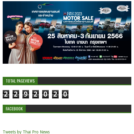
TOTAL PAGEVIEWS
2
2
9
2
0
2
0
FACEBOOK
Tweets by Thai Pro News