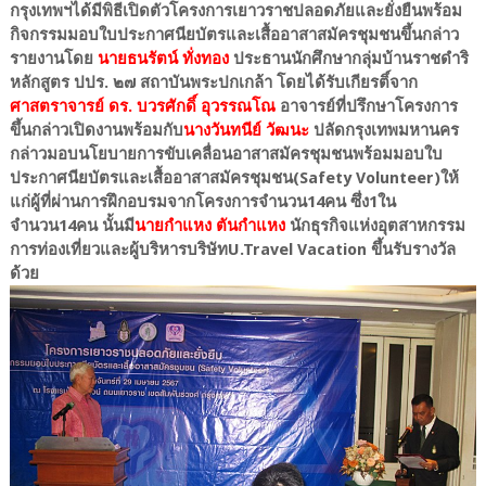
กรุงเทพฯได้มีพิธีเปิดตัวโครงการเยาวราชปลอดภัยและยั่งยืนพร้อม
กิจกรรมมอบใบประกาศนียบัตรและเสื้ออาสาสมัครชุมชนขึ้นกล่าว
รายงานโดย
นายธนรัตน์ ทั่งทอง
ประธานนักศึกษากลุ่มบ้านราชดำริ
หลักสูตร ปปร. ๒๗ สถาบันพระปกเกล้า โดยได้รับเกียรติ์จาก
ศาสตราจารย์ ดร. บวรศักดิ์ อุวรรณโณ
อาจารย์ที่ปรึกษาโครงการ
ขึ้นกล่าวเปิดงานพร้อมกับ
นางวันทนีย์ วัฒนะ
ปลัดกรุงเทพมหานคร
กล่าวมอบนโยบายการขับเคลื่อนอาสาสมัครชุมชนพร้อมมอบใบ
ประกาศนียบัตรและเสื้ออาสาสมัครชุมชน(Safety Volunteer)ให้
แก่ผู้ที่ผ่านการฝึกอบรมจากโครงการจำนวน14คน ซึ่ง1ใน
จำนวน14คน นั้นมี
นายกำแหง ตันกำแหง
นักธุรกิจแห่งอุตสาหกรรม
การท่องเที่ยวและผู้บริหารบริษัทU.Travel Vacation ขึ้นรับรางวัล
ด้วย