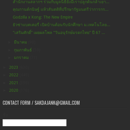
สำนักงานสลากฯ ร่วมกับมูลนิธิยังมีเราปลูกต้นกล้าเยา...
คุณกานต์กนิษฐ์ แห้วสันตติที่ปรึกษารัฐมนตรีว่าการกร...
Godzilla x Kong: The New Empire
ยัวซ่าแบตเตอรี่ เปิดบ้านต้อนรับนักศึกษา ม.เทคโนโลย...
"เสริมศักดิ์” เผยผลโพล “วันอนุรักษ์มรดกไทย” ปี 67 ...
►
มีนาคม
(98)
►
กุมภาพันธ์
(59)
►
มกราคม
(73)
►
2023
(630)
►
2022
(449)
►
2021
(396)
►
2020
(176)
CONTACT FORM / SAKDAJANK@GMAIL.COM
ชื่อ