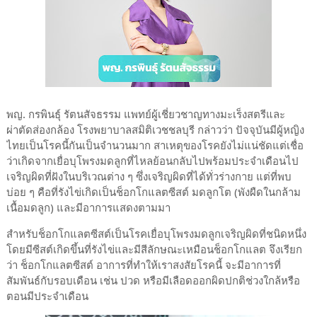
พญ. กรพินธุ์ รัตนสัจธรรม แพทย์ผู้เชี่ยวชาญทางมะเร็งสตรีและ
ผ่าตัดส่องกล้อง โรงพยาบาลสมิติเวชชลบุรี กล่าวว่า ปัจจุบันมีผู้หญิง
ไทยเป็นโรคนี้กันเป็นจำนวนมาก สาเหตุของโรคยังไม่แน่ชัดแต่เชื่อ
ว่าเกิดจากเยื่อบุโพรงมดลูกที่ไหลย้อนกลับไปพร้อมประจำเดือนไป
เจริญผิดที่ฝังในบริเวณต่าง ๆ ซึ่งเจริญผิดที่ได้ทั่วร่างกาย แต่ที่พบ
บ่อย ๆ คือที่รังไข่เกิดเป็นช็อกโกแลตซีสต์ มดลูกโต (พังผืดในกล้าม
เนื้อมดลูก) และมีอาการแสดงตามมา
สำหรับช็อกโกแลตซีสต์เป็นโรคเยื่อบุโพรงมดลูกเจริญผิดที่ชนิดหนึ่ง
โดยมีซีสต์เกิดขึ้นที่รังไข่และมีสีลักษณะเหมือนช็อกโกแลต จึงเรียก
ว่า ช็อกโกแลตซีสต์ อาการที่ทำให้เราสงสัยโรคนี้ จะมีอาการที่
สัมพันธ์กับรอบเดือน เช่น ปวด หรือมีเลือดออกผิดปกติช่วงใกล้หรือ
ตอนมีประจำเดือน