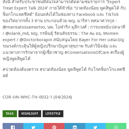
ทั้งนี้ สำหรับประชาชนที่สนใจสามารถติดตามชมรายการ “Expert
Treat Expert Talk 2024” ภายใต้หัวข้อ “ปวดท้องน้อย พูดสิพูดได้ กับ
ช็อกโกแลตซีสต์” ย้อนหลังได้ในช่องทาง Facebook และ TikTok
ของวิทยากรทั้ง 3 ท่าน ประกอบด้วย พญ. มาริสา ทศมาศวรกุล :
@marisatossamartvo, นพ. โอฬาริก มุสิกวงศ์ : การแพทย์แปดนาที
/ @olarik_md, พญ. กรพินธุ์ รัตนสัจธรรม : The Au ออ, Women
expert / @Doctorkorapin สนับสนุนโดย Bayer For Her แคมเปญ
รณรงค์กระตุ้นให้ผู้หญิงปรึกษาปัญหาสุขภาพ รับคำวินิจฉัย และ
แนวทางการรักษาจากผู้เชี่ยวชาญ #ConversationsOfCare #เรื่องผู้
หญิงพูดสิพูดได้
#ปวดท้องต้องตรวจ #ปวดท้องน้อย พูดสิพูดได้ กับโรคช็อกโกแลตซี
สต์
COR-UN-WHC-TH-0032-1 (04/2024)
TAGS:
HIGHLIGHT
LIFESTYLE