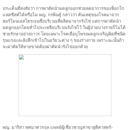
ประเด็นที่สงสัยว่า การผ่าตัดนำมดลูกออกช่วยลดอาการของช็อกโก
แลตซีสต์ได้หรือไม่ พญ. กรพินธุ์ กล่าวว่า ต้นเหตุของโรคมาจาก
ฮอร์โมนเอสโตรเจนซึ่งบริเวณที่ผลิตมาจากรังไข่ แต่การผ่าตัดนำ
มดลูกออกโดยทั่วไปจะเหลือบริเวณรังไข่ไว้ ในผู้ป่วยบางรายก็ไม่ได้
ช่วยรักษาอย่างถาวร โดยเฉพาะโรคเยื่อบุโพรงมดลูกเจริญผิดที่ชนิด
รุนแรงและฝังลึกเข้าไปในอวัยวะต่าง ๆ ของร่างกาย เพราะฉะนั้นถ้า
จะผ่าตัดให้หายขาดต้องผ่าตัดนำรังไข่ออกด้วย
พญ. มาริสา ทศมาศวรกุล แพทย์ผู้เชี่ยวชาญสาขาสูติศาสตร์-