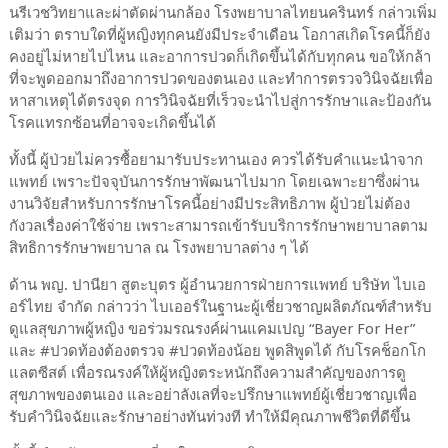
นรีเวชวิทยาและผ่าตัดผ่านกล้อง โรงพยาบาลไทยนครินทร์ กล่าวเพิ่ม
เติมว่า ตราบใดที่ผู้หญิงทุกคนยังมีประจำเดือน โอกาสเกิดโรคนี้ก็ยัง
คงอยู่ไม่หายไปไหน และอาการปวดก็เกิดขึ้นได้กับทุกคน ขอให้กล้า
ที่จะพูดออกมาถึงอาการปวดของตนเอง และทำการตรวจวินิจฉัยเพื่อ
หาสาเหตุได้ตรงจุด การวินิจฉัยที่เร็วจะนำไปสู่การรักษาและป้องกัน
โรคแทรกซ้อนที่อาจจะเกิดขึ้นได้
ทั้งนี้ ผู้ป่วยไม่ควรซื้อยามารับประทานเอง ควรได้รับคำแนะนำจาก
แพทย์ เพราะปัจจุบันการรักษาพัฒนาไปมาก โดยเฉพาะยาซึ่งผ่าน
งานวิจัยสำหรับการรักษาโรคนี้อย่างมีประสิทธิภาพ ผู้ป่วยไม่ต้อง
กังวลเรื่องค่าใช้จ่าย เพราะสามารถเข้ารับบริการรักษาพยาบาลตาม
สิทธิการรักษาพยาบาล ณ โรงพยาบาลต่าง ๆ ได้
ด้าน พญ. ปานียา สูตะบุตร ผู้อำนวยการฝ่ายการแพทย์ บริษัท ไบเอ
อร์ไทย จำกัด กล่าวว่า ไบเออร์ในฐานะผู้เชี่ยวชาญผลิตภัณฑ์สำหรับ
ดูแลสุขภาพผู้หญิง ขอร่วมรณรงค์ผ่านแคมเปญ “Bayer For Her”
และ #ปวดท้องต้องตรวจ #ปวดท้องน้อย พูดสิพูดได้ กับโรคช็อกโก
แลตซีสต์ เพื่อรณรงค์ให้ผู้หญิงตระหนักถึงความสำคัญของการดู
สุขภาพของตนเอง และอย่าลังเลที่จะปรึกษาแพทย์ผู้เชี่ยวชาญเพื่อ
รับคำวินิจฉัยและรักษาอย่างทันท่วงที ทำให้มีคุณภาพชีวิตที่ดีขึ้น