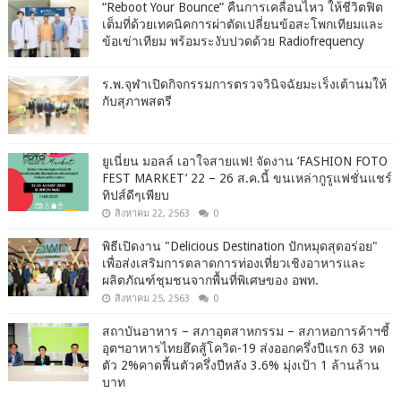
“Reboot Your Bounce” คืนการเคลื่อนไหว ให้ชีวิตฟิต
เต็มที่ด้วยเทคนิคการผ่าตัดเปลี่ยนข้อสะโพกเทียมและ
ข้อเข่าเทียม พร้อมระงับปวดด้วย Radiofrequency
ร.พ.จุฬาเปิดกิจกรรมการตรวจวินิจฉัยมะเร็งเต้านมให้
กับสุภาพสตรี
ยูเนี่ยน มอลล์ เอาใจสายแฟ! จัดงาน ‘FASHION FOTO
FEST MARKET’ 22 – 26 ส.ค.นี้ ขนเหล่ากูรูแฟชั่นแชร์
ทิปส์ดีๆเพียบ
สิงหาคม 22, 2563
0
พิธีเปิดงาน "Delicious Destination ปักหมุดสุดอร่อย"
เพื่อส่งเสริมการตลาดการท่องเที่ยวเชิงอาหารและ
ผลิตภัณฑ์ชุมชนจากพื้นที่พิเศษของ อพท.
สิงหาคม 25, 2563
0
สถาบันอาหาร – สภาอุตสาหกรรม – สภาหอการค้าฯชี้
อุตฯอาหารไทยฮึดสู้โควิด-19 ส่งออกครึ่งปีแรก 63 หด
ตัว 2%คาดฟื้นตัวครึ่งปีหลัง 3.6% มุ่งเป้า 1 ล้านล้าน
บาท