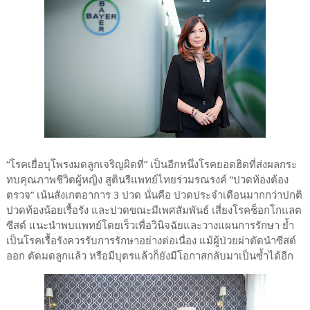
“โรคเยื่อบุโพรงมดลูกเจริญผิดที่” เป็นอีกหนึ่งโรคยอดฮิตที่ส่งผลกระ
ทบคุณภาพชีวิตผู้หญิง สูตินรีแพทย์ไทยร่วมรณรงค์ “ปวดท้องต้อง
ตรวจ” เน้นสังเกตอาการ 3 ปวด นั่นคือ ปวดประจำเดือนมากกว่าปกติ
ปวดท้องน้อยเรื้อรัง และปวดขณะมีเพศสัมพันธ์ เสี่ยงโรคช็อกโกแลต
ซีสต์ แนะนำพบแพทย์โดยเร็วเพื่อวินิจฉัยและวางแผนการรักษา ย้ำ
เป็นโรคเรื้อรังควรรับการรักษาอย่างต่อเนื่อง แม้ผู้ป่วยผ่าตัดนำซีสต์
ออก ตัดมดลูกแล้ว หรือมีบุตรแล้วก็ยังมีโอกาสกลับมาเป็นซ้ำได้อีก