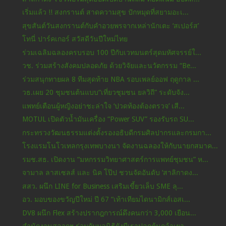
เริ่มแล้ว !! สงกรานต์ สาดความสุข ปักหมุดที่สยามอะเ...
สุขสันต์วันสงกรานต์กับคำอวยพรจากเหล่านักเตะ ‘สเปอร์ส’
โทนี่ ปาร์คเกอร์ สวัสดีวันปีใหม่ไทย
ร่วมเฉลิมฉลองครบรอบ 100 ปีกับเวทมนตร์สุดมหัศจรรย์ใ...
วช. ร่วมสร้างสังคมปลอดภัย ด้วยวิจัยและนวัตกรรม “Be...
ร่วมสนุกทายผล 8 ทีมสุดท้าย NBA รอบเพลย์ออฟ ฤดูกาล ...
วธ.เผย 20 ชุมชนต้นแบบ“เที่ยวชุมชน ยลวิถี” ระดับจัง...
แพทย์เตือนผู้หญิงอย่าชะล่าใจ ‘ปวดท้องต้องตรวจ’ เสี...
MOTUL เปิดตัวน้ำมันเครื่อง “Power SUV” รองรับรถ SU...
กระทรวงวัฒนธรรมแต่งตั้งรองอธิบดีกรมศิลปากรและกรมกา...
โรงแรมโนโวเทลกรุงเทพบางนา จัดงานฉลองให้กับนายกสมาค...
รมช.สธ. เปิดงาน “มหกรรมวิทยาศาสตร์การแพทย์ชุมชน” ห...
จามาล ลาสเซลส์ และ นิค โป๊ป ชวนจัดอันดับ ‘สาลิกาดง...
สสว. ผนึก LINE for Business เสริมเขี้ยวเล็บ SME ลุ...
อว. มอบของขวัญปีใหม่ ปี 67 “เท้าเทียมไดนามิกส์เอสเ...
DV8 ผนึก Flex สร้างปรากฎการณ์ดึงคนกว่า 3,000 เยือน...