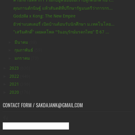
สำนักงานสลากฯ ร่วมกับมูลนิธิยังมีเราปลูกต้นกล้าเยา...
คุณกานต์กนิษฐ์ แห้วสันตติที่ปรึกษารัฐมนตรีว่าการกร...
Godzilla x Kong: The New Empire
ยัวซ่าแบตเตอรี่ เปิดบ้านต้อนรับนักศึกษา ม.เทคโนโลย...
"เสริมศักดิ์” เผยผลโพล “วันอนุรักษ์มรดกไทย” ปี 67 ...
►
มีนาคม
(98)
►
กุมภาพันธ์
(59)
►
มกราคม
(73)
►
2023
(630)
►
2022
(449)
►
2021
(396)
►
2020
(176)
CONTACT FORM / SAKDAJANK@GMAIL.COM
ชื่อ