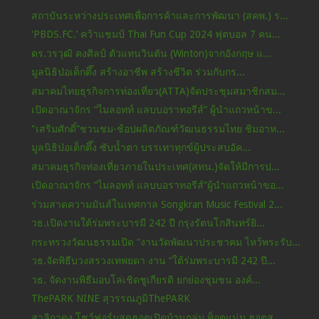
สถาบันระหว่างประเทศเพื่อการค้าและการพัฒนา (สคพ.) ร...
'PBDS.FC.’ คว้าแชมป์ Thai Fun Cup 2024 ฟุตบอล 7 คน...
ดร.วรวุฒิ คงศิลป์ ตัวแทนวินตัน (Winton)จากอังกฤษ แ...
มูลนิธิป่อเต็กตึ๊ง สร้างอาชีพ สร้างชีวิต ร่วมกับกร...
สมาคมไทยธุรกิจการท่องเที่ยว(ATTA)จัดประชุมสมาชิกสม...
เปิดอาณาจักร “ไมลอทท์ แลบบอราทอรีส์” ผู้นำแถวหน้าข...
"เสริมศักดิ์”ชวนชม-ช้อปผลิตภัณฑ์วัฒนธรรมไทย ชิมอาห...
มูลนิธิป่อเต็กตึ๊ง ซับน้ำตา บรรเทาทุกข์ผู้ประสบอัค...
สมาคมธุรกิจท่องเที่ยวภายในประเทศ(สทน.)จัดให้มีการป...
เปิดอาณาจักร “ไมลอทท์ แลบบอราทอรีส์”ผู้นำแถวหน้าขอ...
ร่วมสาดความมันส์ในเทศกาล Songkran Music Festival 2...
วธ.เปิดงานใต้ร่มพระบารมี 242 ปี กรุงรัตนโกสินทร์ยิ...
กระทรวงวัฒนธรรมเปิด “งานวัดพัฒนาประชาคม ไหว้พระรับ...
วธ.จัดพิธีบวงสรวงเทพยดา งาน “ใต้ร่มพระบารมี 242 ปี...
วธ. จัดงานพิธีมอบโล่เชิดชูเกียรติ ยกย่องชุมชน องค์...
ThePARK NINE สุวรรณภูมิThePARK
สาลิกาดง โชว์ฟอร์มสุดฮอตเปิดบ้านถล่ม ท็อตแน่ม ฮอตส...