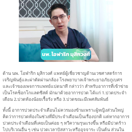
ด้าน นพ. โอฬาริก มุสิกวงศ์ แพทย์ผู้เชี่ยวชาญด้านเวชศาสตร์การ
เจริญพันธุ์และผ่าตัดผ่านกล้อง โรงพยาบาลเจ้าพระยาอภัยภูเบศร
และเจ้าของเพจการแพทย์แปดนาที กล่าวว่า สำหรับอาการที่เข้าข่าย
เป็นโรคช็อกโกแลตซีสต์ มักมาด้วยอาการปวด ได้แก่ 1.ปวดประจำ
เดือน 2.ปวดท้องน้อยเรื้อรัง หรือ 3.ปวดขณะมีเพศสัมพันธ์
ทั้งนี้ อาการปวดประจำเดือนไม่ควรมองข้ามเพราะผู้หญิงส่วนใหญ่
คิดว่าการปวดท้องในช่วงที่มีประจำเดือนเป็นเรื่องปกติ แต่หากอาการ
ปวดประจำเดือนที่เคยเป็นค่อย ๆ ทวีความรุนแรงขึ้น หรือมีปวดร้าว
ไปบริเวณอื่น ๆ เช่น ปวดเวลาปัสสาวะหรืออุจจาระ เป็นต้น ส่วนใน