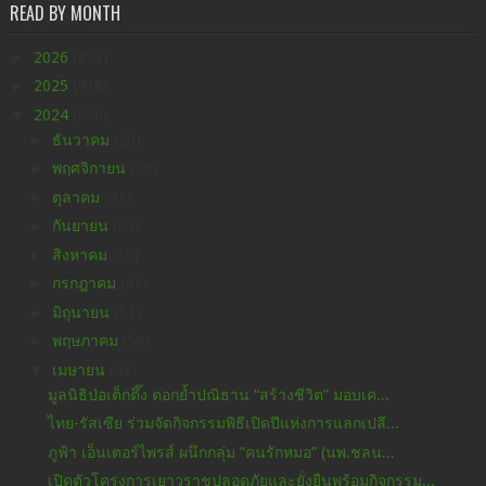
READ BY MONTH
►
2026
(293)
►
2025
(438)
▼
2024
(598)
►
ธันวาคม
(28)
►
พฤศจิกายน
(39)
►
ตุลาคม
(43)
►
กันยายน
(59)
►
สิงหาคม
(35)
►
กรกฎาคม
(41)
►
มิถุนายน
(31)
►
พฤษภาคม
(50)
▼
เมษายน
(42)
มูลนิธิป่อเต็กตึ๊ง ตอกย้ำปณิธาน “สร้างชีวิต” มอบเค...
ไทย-รัสเซีย ร่วมจัดกิจกรรมพิธีเปิดปีแห่งการแลกเปลี...
ภูฟ้า เอ็นเตอร์ไพรส์ ผนึกกลุ่ม “คนรักหมอ” (นพ.ชลน...
เปิดตัวโครงการเยาวราชปลอดภัยและยั่งยืนพร้อมกิจกรรม...