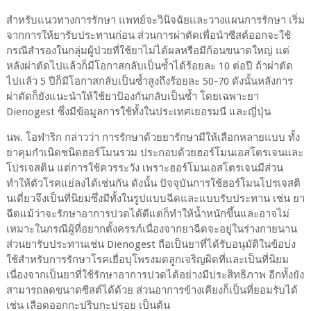
สำหรับแนวทางการรักษา แพทย์จะวินิจฉัยและวางแผนการรักษา เริ่ม
จากการให้ยารับประทานก่อน ส่วนการผ่าตัดเพื่อนำซีสต์ออกจะใช้
กรณีสำรองในกลุ่มผู้ป่วยที่ใช้ยาไม่ได้ผลหรือมีก้อนขนาดใหญ่ แต่
หลังผ่าตัดไปแล้วก็มีโอกาสกลับเป็นซ้ำได้ร้อยละ 10 ต่อปี ถ้าผ่าตัด
ไปแล้ว 5 ปีก็มีโอกาสกลับเป็นซ้ำสูงถึงร้อยละ 50-70 ดังนั้นหลังการ
ผ่าตัดก็ยังแนะนำให้ใช้ยาป้องกันกลับเป็นซ้ำ โดยเฉพาะยา
Dienogest ซึ่งมีข้อมูลการใช้ทั้งในประเทศเยอรมนี และญี่ปุ่น
นพ. โอฬาริก กล่าวว่า การรักษาด้วยยารักษามีให้เลือกหลายแบบ ทั้ง
ยาคุมกำเนิดชนิดฮอร์โมนรวม ประกอบด้วยฮอร์โมนเอสโตรเจนและ
โปรเจสติน แต่การใช้ควรระวัง เพราะฮอร์โมนเอสโตรเจนมีส่วน
ทำให้ตัวโรคแย่ลงได้เช่นกัน ดังนั้น ปัจจุบันการใช้ฮอร์โมนโปรเจสติ
นเดี่ยวจึงเป็นที่นิยมซึ่งมีทั้งในรูปแบบฉีดและแบบรับประทาน เช่น ยา
ฉีดแม้ว่าจะรักษาอาการปวดได้ดีแต่ก็ทำให้น้ำหนักขึ้นและอาจไม่
เหมาะในกรณีผู้ที่อยากตั้งครรภ์เนื่องจากยาฉีดจะอยู่ในร่างกายนาน
ส่วนยารับประทานเช่น Dienogest ถือเป็นยาที่ได้รับอนุมัติในข้อบ่ง
ใช้สำหรับการรักษาโรคเยื่อบุโพรงมดลูกเจริญผิดที่และเป็นที่นิยม
เนื่องจากเป็นยาที่ใช้รักษาอาการปวดได้อย่างมีประสิทธิภาพ อีกทั้งยัง
สามารถลดขนาดซีสต์ได้ด้วย ส่วนอาการข้างเคียงก็เป็นที่ยอมรับได้
เช่น เลือดออกกะปริบกะปรอย เป็นต้น