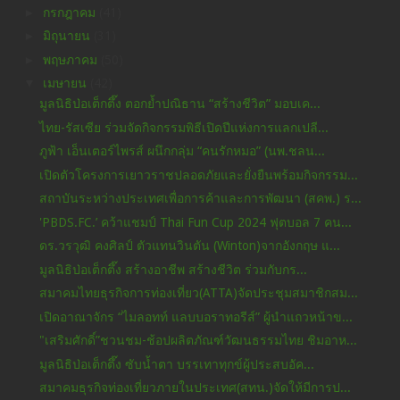
►
กรกฎาคม
(41)
►
มิถุนายน
(31)
►
พฤษภาคม
(50)
▼
เมษายน
(42)
มูลนิธิป่อเต็กตึ๊ง ตอกย้ำปณิธาน “สร้างชีวิต” มอบเค...
ไทย-รัสเซีย ร่วมจัดกิจกรรมพิธีเปิดปีแห่งการแลกเปลี...
ภูฟ้า เอ็นเตอร์ไพรส์ ผนึกกลุ่ม “คนรักหมอ” (นพ.ชลน...
เปิดตัวโครงการเยาวราชปลอดภัยและยั่งยืนพร้อมกิจกรรม...
สถาบันระหว่างประเทศเพื่อการค้าและการพัฒนา (สคพ.) ร...
'PBDS.FC.’ คว้าแชมป์ Thai Fun Cup 2024 ฟุตบอล 7 คน...
ดร.วรวุฒิ คงศิลป์ ตัวแทนวินตัน (Winton)จากอังกฤษ แ...
มูลนิธิป่อเต็กตึ๊ง สร้างอาชีพ สร้างชีวิต ร่วมกับกร...
สมาคมไทยธุรกิจการท่องเที่ยว(ATTA)จัดประชุมสมาชิกสม...
เปิดอาณาจักร “ไมลอทท์ แลบบอราทอรีส์” ผู้นำแถวหน้าข...
"เสริมศักดิ์”ชวนชม-ช้อปผลิตภัณฑ์วัฒนธรรมไทย ชิมอาห...
มูลนิธิป่อเต็กตึ๊ง ซับน้ำตา บรรเทาทุกข์ผู้ประสบอัค...
สมาคมธุรกิจท่องเที่ยวภายในประเทศ(สทน.)จัดให้มีการป...