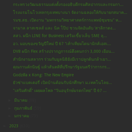
กระทรวงวัฒนธรรมแต่งตั้งรองอธิบดีกรมศิลปากรและกรมกา...
โรงแรมโนโวเทลกรุงเทพบางนา จัดงานฉลองให้กับนายกสมาค...
รมช.สธ. เปิดงาน “มหกรรมวิทยาศาสตร์การแพทย์ชุมชน” ห...
จามาล ลาสเซลส์ และ นิค โป๊ป ชวนจัดอันดับ ‘สาลิกาดง...
สสว. ผนึก LINE for Business เสริมเขี้ยวเล็บ SME ลุ...
อว. มอบของขวัญปีใหม่ ปี 67 “เท้าเทียมไดนามิกส์เอสเ...
DV8 ผนึก Flex สร้างปรากฎการณ์ดึงคนกว่า 3,000 เยือน...
สำนักงานสลากฯ ร่วมกับมูลนิธิยังมีเราปลูกต้นกล้าเยา...
คุณกานต์กนิษฐ์ แห้วสันตติที่ปรึกษารัฐมนตรีว่าการกร...
Godzilla x Kong: The New Empire
ยัวซ่าแบตเตอรี่ เปิดบ้านต้อนรับนักศึกษา ม.เทคโนโลย...
"เสริมศักดิ์” เผยผลโพล “วันอนุรักษ์มรดกไทย” ปี 67 ...
►
มีนาคม
(98)
►
กุมภาพันธ์
(59)
►
มกราคม
(73)
►
2023
(630)