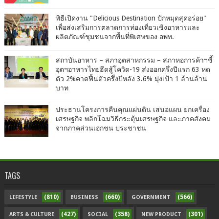
พิธีเปิดงาน "Delicious Destination ปักหมุดสุดอร่อย"
เพื่อส่งเสริมการตลาดการท่องเที่ยวเชิงอาหารและ
ผลิตภัณฑ์ชุมชนจากพื้นที่พิเศษของ อพท.
สถาบันอาหาร – สภาอุตสาหกรรม – สภาหอการค้าฯชี้
อุตฯอาหารไทยฮึดสู้โควิด-19 ส่งออกครึ่งปีแรก 63 หด
ตัว 2%คาดฟื้นตัวครึ่งปีหลัง 3.6% มุ่งเป้า 1 ล้านล้าน
บาท
ประธานโครงการคืนคุณแผ่นดิน เสนอแผน ยกเครื่อง
เศรษฐกิจ พลิกโฉมวิธีกระตุ้นเศรษฐกิจ และภาคสังคม
จากภาคส่วนเอกชน ประชาชน
TAGS
(810)
(660)
(566)
LIFESTYLE
BUSINESS
GOVERNMENT
(427)
(358)
(301)
ARTS & CULTURE
SOCIAL
NEW PRODUCT