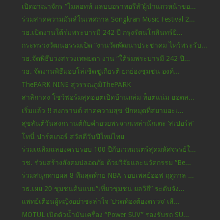
เปิดอาณาจักร “ไมลอทท์ แลบบอราทอรีส์”ผู้นำแถวหน้าขอ...
ร่วมสาดความมันส์ในเทศกาล Songkran Music Festival 2...
วธ.เปิดงานใต้ร่มพระบารมี 242 ปี กรุงรัตนโกสินทร์ยิ...
กระทรวงวัฒนธรรมเปิด “งานวัดพัฒนาประชาคม ไหว้พระรับ...
วธ.จัดพิธีบวงสรวงเทพยดา งาน “ใต้ร่มพระบารมี 242 ปี...
วธ. จัดงานพิธีมอบโล่เชิดชูเกียรติ ยกย่องชุมชน องค์...
ThePARK NINE สุวรรณภูมิThePARK
สาลิกาดง โชว์ฟอร์มสุดฮอตเปิดบ้านถล่ม ท็อตแน่ม ฮอตส...
เริ่มแล้ว !! สงกรานต์ สาดความสุข ปักหมุดที่สยามอะเ...
สุขสันต์วันสงกรานต์กับคำอวยพรจากเหล่านักเตะ ‘สเปอร์ส’
โทนี่ ปาร์คเกอร์ สวัสดีวันปีใหม่ไทย
ร่วมเฉลิมฉลองครบรอบ 100 ปีกับเวทมนตร์สุดมหัศจรรย์ใ...
วช. ร่วมสร้างสังคมปลอดภัย ด้วยวิจัยและนวัตกรรม “Be...
ร่วมสนุกทายผล 8 ทีมสุดท้าย NBA รอบเพลย์ออฟ ฤดูกาล ...
วธ.เผย 20 ชุมชนต้นแบบ“เที่ยวชุมชน ยลวิถี” ระดับจัง...
แพทย์เตือนผู้หญิงอย่าชะล่าใจ ‘ปวดท้องต้องตรวจ’ เสี...
MOTUL เปิดตัวน้ำมันเครื่อง “Power SUV” รองรับรถ SU...