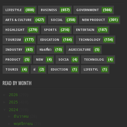
(808)
(657)
(566)
LIFESTYLE
BUSINESS
GOVERNMENT
(427)
(358)
(301)
ARTS & CULTURE
SOCIAL
NEW PRODUCT
(279)
(216)
(187)
HIGHLIGHT
SPORTS
ENTERTAIN
(177)
(164)
(154)
TOURISM
EDUCATION
TECHNOLOGY
(63)
(10)
(5)
INDUSTRY
ท่องเที่ยว
AGRICULTURE
(5)
(4)
(4)
(4)
PRODUCT
NEW
SOCIA
TECHNOLOG
(4)
(2)
(1)
(1)
TOURIS
ฝ
EDUCTION
LIFESTYL
READ BY MONTH
►
2026
(290)
►
2025
(438)
▼
2024
(598)
►
ธันวาคม
(28)
►
พฤศจิกายน
(39)