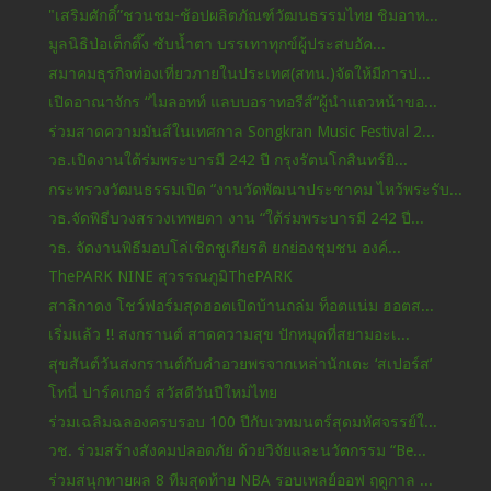
"เสริมศักดิ์”ชวนชม-ช้อปผลิตภัณฑ์วัฒนธรรมไทย ชิมอาห...
มูลนิธิป่อเต็กตึ๊ง ซับน้ำตา บรรเทาทุกข์ผู้ประสบอัค...
สมาคมธุรกิจท่องเที่ยวภายในประเทศ(สทน.)จัดให้มีการป...
เปิดอาณาจักร “ไมลอทท์ แลบบอราทอรีส์”ผู้นำแถวหน้าขอ...
ร่วมสาดความมันส์ในเทศกาล Songkran Music Festival 2...
วธ.เปิดงานใต้ร่มพระบารมี 242 ปี กรุงรัตนโกสินทร์ยิ...
กระทรวงวัฒนธรรมเปิด “งานวัดพัฒนาประชาคม ไหว้พระรับ...
วธ.จัดพิธีบวงสรวงเทพยดา งาน “ใต้ร่มพระบารมี 242 ปี...
วธ. จัดงานพิธีมอบโล่เชิดชูเกียรติ ยกย่องชุมชน องค์...
ThePARK NINE สุวรรณภูมิThePARK
สาลิกาดง โชว์ฟอร์มสุดฮอตเปิดบ้านถล่ม ท็อตแน่ม ฮอตส...
เริ่มแล้ว !! สงกรานต์ สาดความสุข ปักหมุดที่สยามอะเ...
สุขสันต์วันสงกรานต์กับคำอวยพรจากเหล่านักเตะ ‘สเปอร์ส’
โทนี่ ปาร์คเกอร์ สวัสดีวันปีใหม่ไทย
ร่วมเฉลิมฉลองครบรอบ 100 ปีกับเวทมนตร์สุดมหัศจรรย์ใ...
วช. ร่วมสร้างสังคมปลอดภัย ด้วยวิจัยและนวัตกรรม “Be...
ร่วมสนุกทายผล 8 ทีมสุดท้าย NBA รอบเพลย์ออฟ ฤดูกาล ...