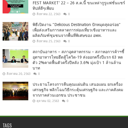
FEST MARKET’ 22 – 26 ส.ค.นี้ ขนเหล่ากูรูแฟชั่นแชร์
ทิปส์ดีๆเพียบ
สิงหาคม 22, 2563
0
พิธีเปิดงาน "Delicious Destination ปักหมุดสุดอร่อย"
เพื่อส่งเสริมการตลาดการท่องเที่ยวเชิงอาหารและ
ผลิตภัณฑ์ชุมชนจากพื้นที่พิเศษของ อพท.
สิงหาคม 25, 2563
0
สถาบันอาหาร – สภาอุตสาหกรรม – สภาหอการค้าฯชี้
อุตฯอาหารไทยฮึดสู้โควิด-19 ส่งออกครึ่งปีแรก 63 หด
ตัว 2%คาดฟื้นตัวครึ่งปีหลัง 3.6% มุ่งเป้า 1 ล้านล้าน
บาท
สิงหาคม 20, 2563
0
ประธานโครงการคืนคุณแผ่นดิน เสนอแผน ยกเครื่อง
เศรษฐกิจ พลิกโฉมวิธีกระตุ้นเศรษฐกิจ และภาคสังคม
จากภาคส่วนเอกชน ประชาชน
ตุลาคม 02, 2563
0
TAGS