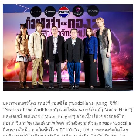
บทภาพยนตร์โดย เทอร์รี่ รอสซิโอ (“Godzilla vs. Kong” ซีรีส์
“Pirates of the Caribbean”) และไซมอน บาร์เร็ตต์ (“You’re Next”)
และเจเรมี่ สเลเตอร์ (“Moon Knight”) จากเนื้อเรื่องของรอสซิโอ
แอนด์ วินการ์ด แอนด์ บาร์เร็ตต์ สร้างอิงจากตัวละครของ “Godzilla”
ถือกรรมสิทธิ์และผลิตขึ้นโดย TOHO Co., Ltd. ภาพยนตร์ผลิตโดย