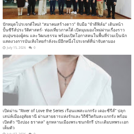
ปักหมุดโปรเจกต์ใหม่! “สมาคมสร้างดาว” จับมือ “จำดีฟิล์ม” เดินหน้า
ปั้นซีรีส์ประวัติศาสตร์- ท่องเที่ยวภาคใต้ เปิดมุมมองใหม่ผ่านเรื่องราว
อบอุ่นของผู้คน และวัฒนธรรม พร้อมเปิดโอกาสคนในพื้นที่ร่วมเป็นนัก
แสดงวงการบันเทิงไทยกำลังจะมีอีกหนึ่งโปรเจกต์ที่น่าจับตามอง
July 15, 2026
0
เปิดม่าน “River of Love the Series เรือนแพสะแกกรัง เดอะซีรีส์” ปลุก
เสน่ห์เมืองอุทัยธานี ผ่านสายธารแห่งรักและวิถีชีวิตริมสะแกกรัง พร้อม
เปิดตัว “ปิงปอง ธราดล” ลูกหลานเมืองพระชนกจักรี ประเดิมบทพระเอก
เต็มตัว