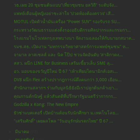
วธ.เผย 20 ชุมชนต้นแบบ“เที่ยวชุมชน ยลวิถี” ระดับจัง...
แพทย์เตือนผู้หญิงอย่าชะล่าใจ ‘ปวดท้องต้องตรวจ’ เสี...
MOTUL เปิดตัวน้ำมันเครื่อง “Power SUV” รองรับรถ SU...
กระทรวงวัฒนธรรมแต่งตั้งรองอธิบดีกรมศิลปากรและกรมกา...
โรงแรมโนโวเทลกรุงเทพบางนา จัดงานฉลองให้กับนายกสมาค...
รมช.สธ. เปิดงาน “มหกรรมวิทยาศาสตร์การแพทย์ชุมชน” ห...
จามาล ลาสเซลส์ และ นิค โป๊ป ชวนจัดอันดับ ‘สาลิกาดง...
สสว. ผนึก LINE for Business เสริมเขี้ยวเล็บ SME ลุ...
อว. มอบของขวัญปีใหม่ ปี 67 “เท้าเทียมไดนามิกส์เอสเ...
DV8 ผนึก Flex สร้างปรากฎการณ์ดึงคนกว่า 3,000 เยือน...
สำนักงานสลากฯ ร่วมกับมูลนิธิยังมีเราปลูกต้นกล้าเยา...
คุณกานต์กนิษฐ์ แห้วสันตติที่ปรึกษารัฐมนตรีว่าการกร...
Godzilla x Kong: The New Empire
ยัวซ่าแบตเตอรี่ เปิดบ้านต้อนรับนักศึกษา ม.เทคโนโลย...
"เสริมศักดิ์” เผยผลโพล “วันอนุรักษ์มรดกไทย” ปี 67 ...
►
มีนาคม
(98)
►
กุมภาพันธ์
(59)