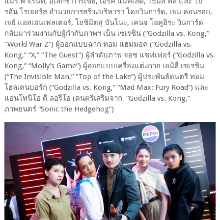
แมรี่ พาเรนท์, อเล็กซ์ การ์เซีย, เอริค แมคเลีด, โธมัส ทัล และ ไบ
รอัน โรเจอร์ส อำนวยการสร้างบริหารฯ โดยวินการ์ด, เจน คอนรอย,
เจย์ แอสเฮนเฟลเตอร์, โยชิมิตสุ บันโนะ, เคนจ โอคูฮิระ วินการ์ด
กลับมาร่วมงานกับผู้กำกับภาพฯ เบ็น เซเรซิน (“Godzilla vs. Kong,”
“World War Z”) ผู้ออกแบบฉาก ทอม แฮมมอค (“Godzilla vs.
Kong,” “X,” “The Guest”) ผู้ลำดับภาพ จอช แชฟเฟอร์ (“Godzilla vs.
Kong,” “Molly’s Game”) ผู้ออกแบบเครื่องแต่งกาย เอมิลี่ เซเรซิน
(“The Invisible Man,” “Top of the Lake”) ผู้ประพันธ์ดนตรี ทอม
โฮลเคนบอร์ก (“Godzilla vs. Kong,” “Mad Max: Fury Road”) และ
แอนโทนิโอ ดิ ลอริโอ (ดนตรีเสริมจาก “Godzilla vs. Kong,”
ภาพยนตร์ “Sonic the Hedgehog”)