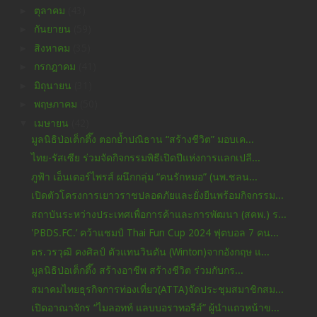
►
ตุลาคม
(43)
►
กันยายน
(59)
►
สิงหาคม
(35)
►
กรกฎาคม
(41)
►
มิถุนายน
(31)
►
พฤษภาคม
(50)
▼
เมษายน
(42)
มูลนิธิป่อเต็กตึ๊ง ตอกย้ำปณิธาน “สร้างชีวิต” มอบเค...
ไทย-รัสเซีย ร่วมจัดกิจกรรมพิธีเปิดปีแห่งการแลกเปลี...
ภูฟ้า เอ็นเตอร์ไพรส์ ผนึกกลุ่ม “คนรักหมอ” (นพ.ชลน...
เปิดตัวโครงการเยาวราชปลอดภัยและยั่งยืนพร้อมกิจกรรม...
สถาบันระหว่างประเทศเพื่อการค้าและการพัฒนา (สคพ.) ร...
'PBDS.FC.’ คว้าแชมป์ Thai Fun Cup 2024 ฟุตบอล 7 คน...
ดร.วรวุฒิ คงศิลป์ ตัวแทนวินตัน (Winton)จากอังกฤษ แ...
มูลนิธิป่อเต็กตึ๊ง สร้างอาชีพ สร้างชีวิต ร่วมกับกร...
สมาคมไทยธุรกิจการท่องเที่ยว(ATTA)จัดประชุมสมาชิกสม...
เปิดอาณาจักร “ไมลอทท์ แลบบอราทอรีส์” ผู้นำแถวหน้าข...