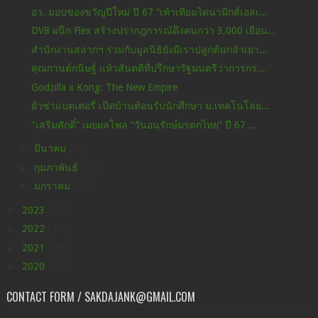
อว. มอบของขวัญปีใหม่ ปี 67 “เท้าเทียมไดนามิกส์เอสเ...
DV8 ผนึก Flex สร้างปรากฎการณ์ดึงคนกว่า 3,000 เยือน...
สำนักงานสลากฯ ร่วมกับมูลนิธิยังมีเราปลูกต้นกล้าเยา...
คุณกานต์กนิษฐ์ แห้วสันตติที่ปรึกษารัฐมนตรีว่าการกร...
Godzilla x Kong: The New Empire
ยัวซ่าแบตเตอรี่ เปิดบ้านต้อนรับนักศึกษา ม.เทคโนโลย...
"เสริมศักดิ์” เผยผลโพล “วันอนุรักษ์มรดกไทย” ปี 67 ...
►
มีนาคม
(98)
►
กุมภาพันธ์
(59)
►
มกราคม
(73)
►
2023
(630)
►
2022
(449)
►
2021
(396)
►
2020
(176)
CONTACT FORM / SAKDAJANK@GMAIL.COM