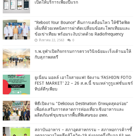
เปิดให้บริการเพียงปีแรก
“Reboot Your Bounce” คืนการเคลื่อนไหว ให้ชีวิตฟิต
เต็มที่ด้วยเทคนิคการผ่าตัดเปลี่ยนข้อสะโพกเทียมและ
ข้อเข่าเทียม พร้อมระงับปวดด้วย Radiofrequency
สิงหาคม 22, 2563
0
ร.พ.จุฬาเปิดกิจกรรมการตรวจวินิจฉัยมะเร็งเต้านมให้
กับสุภาพสตรี
ยูเนี่ยน มอลล์ เอาใจสายแฟ! จัดงาน ‘FASHION FOTO
FEST MARKET’ 22 – 26 ส.ค.นี้ ขนเหล่ากูรูแฟชั่นแชร์
ทิปส์ดีๆเพียบ
พิธีเปิดงาน "Delicious Destination ปักหมุดสุดอร่อย"
เพื่อส่งเสริมการตลาดการท่องเที่ยวเชิงอาหารและ
ผลิตภัณฑ์ชุมชนจากพื้นที่พิเศษของ อพท.
สถาบันอาหาร – สภาอุตสาหกรรม – สภาหอการค้าฯชี้
อุตฯอาหารไทยฮึดสู้โควิด-19 ส่งออกครึ่งปีแรก 63 หด