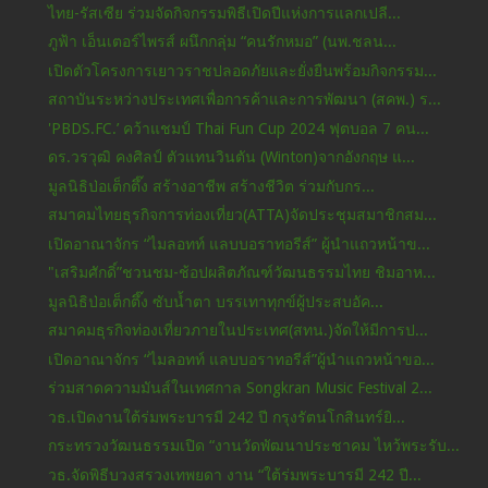
ไทย-รัสเซีย ร่วมจัดกิจกรรมพิธีเปิดปีแห่งการแลกเปลี...
ภูฟ้า เอ็นเตอร์ไพรส์ ผนึกกลุ่ม “คนรักหมอ” (นพ.ชลน...
เปิดตัวโครงการเยาวราชปลอดภัยและยั่งยืนพร้อมกิจกรรม...
สถาบันระหว่างประเทศเพื่อการค้าและการพัฒนา (สคพ.) ร...
'PBDS.FC.’ คว้าแชมป์ Thai Fun Cup 2024 ฟุตบอล 7 คน...
ดร.วรวุฒิ คงศิลป์ ตัวแทนวินตัน (Winton)จากอังกฤษ แ...
มูลนิธิป่อเต็กตึ๊ง สร้างอาชีพ สร้างชีวิต ร่วมกับกร...
สมาคมไทยธุรกิจการท่องเที่ยว(ATTA)จัดประชุมสมาชิกสม...
เปิดอาณาจักร “ไมลอทท์ แลบบอราทอรีส์” ผู้นำแถวหน้าข...
"เสริมศักดิ์”ชวนชม-ช้อปผลิตภัณฑ์วัฒนธรรมไทย ชิมอาห...
มูลนิธิป่อเต็กตึ๊ง ซับน้ำตา บรรเทาทุกข์ผู้ประสบอัค...
สมาคมธุรกิจท่องเที่ยวภายในประเทศ(สทน.)จัดให้มีการป...
เปิดอาณาจักร “ไมลอทท์ แลบบอราทอรีส์”ผู้นำแถวหน้าขอ...
ร่วมสาดความมันส์ในเทศกาล Songkran Music Festival 2...
วธ.เปิดงานใต้ร่มพระบารมี 242 ปี กรุงรัตนโกสินทร์ยิ...
กระทรวงวัฒนธรรมเปิด “งานวัดพัฒนาประชาคม ไหว้พระรับ...
วธ.จัดพิธีบวงสรวงเทพยดา งาน “ใต้ร่มพระบารมี 242 ปี...