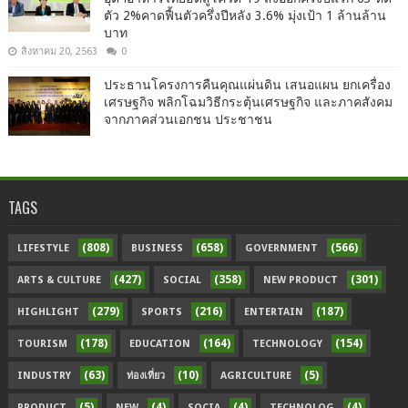
ตัว 2%คาดฟื้นตัวครึ่งปีหลัง 3.6% มุ่งเป้า 1 ล้านล้าน
บาท
สิงหาคม 20, 2563
0
ประธานโครงการคืนคุณแผ่นดิน เสนอแผน ยกเครื่อง
เศรษฐกิจ พลิกโฉมวิธีกระตุ้นเศรษฐกิจ และภาคสังคม
จากภาคส่วนเอกชน ประชาชน
TAGS
(808)
(658)
(566)
LIFESTYLE
BUSINESS
GOVERNMENT
(427)
(358)
(301)
ARTS & CULTURE
SOCIAL
NEW PRODUCT
(279)
(216)
(187)
HIGHLIGHT
SPORTS
ENTERTAIN
(178)
(164)
(154)
TOURISM
EDUCATION
TECHNOLOGY
(63)
(10)
(5)
INDUSTRY
ท่องเที่ยว
AGRICULTURE
(5)
(4)
(4)
(4)
PRODUCT
NEW
SOCIA
TECHNOLOG