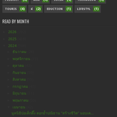
(4)
(2)
(1)
(1)
TOURIS
ฝ
EDUCTION
LIFESTYL
READ BY MONTH
►
2026
(292)
►
2025
(438)
▼
2024
(598)
►
ธันวาคม
(28)
►
พฤศจิกายน
(39)
►
ตุลาคม
(43)
►
กันยายน
(59)
►
สิงหาคม
(35)
►
กรกฎาคม
(41)
►
มิถุนายน
(31)
►
พฤษภาคม
(50)
▼
เมษายน
(42)
มูลนิธิป่อเต็กตึ๊ง ตอกย้ำปณิธาน “สร้างชีวิต” มอบเค...