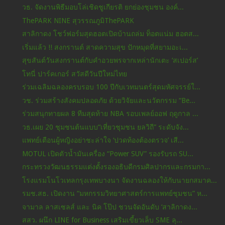
วธ. จัดงานพิธีมอบโล่เชิดชูเกียรติ ยกย่องชุมชน องค์...
ThePARK NINE สุวรรณภูมิThePARK
สาลิกาดง โชว์ฟอร์มสุดฮอตเปิดบ้านถล่ม ท็อตแน่ม ฮอตส...
เริ่มแล้ว !! สงกรานต์ สาดความสุข ปักหมุดที่สยามอะเ...
สุขสันต์วันสงกรานต์กับคำอวยพรจากเหล่านักเตะ ‘สเปอร์ส’
โทนี่ ปาร์คเกอร์ สวัสดีวันปีใหม่ไทย
ร่วมเฉลิมฉลองครบรอบ 100 ปีกับเวทมนตร์สุดมหัศจรรย์ใ...
วช. ร่วมสร้างสังคมปลอดภัย ด้วยวิจัยและนวัตกรรม “Be...
ร่วมสนุกทายผล 8 ทีมสุดท้าย NBA รอบเพลย์ออฟ ฤดูกาล ...
วธ.เผย 20 ชุมชนต้นแบบ“เที่ยวชุมชน ยลวิถี” ระดับจัง...
แพทย์เตือนผู้หญิงอย่าชะล่าใจ ‘ปวดท้องต้องตรวจ’ เสี...
MOTUL เปิดตัวน้ำมันเครื่อง “Power SUV” รองรับรถ SU...
กระทรวงวัฒนธรรมแต่งตั้งรองอธิบดีกรมศิลปากรและกรมกา...
โรงแรมโนโวเทลกรุงเทพบางนา จัดงานฉลองให้กับนายกสมาค...
รมช.สธ. เปิดงาน “มหกรรมวิทยาศาสตร์การแพทย์ชุมชน” ห...
จามาล ลาสเซลส์ และ นิค โป๊ป ชวนจัดอันดับ ‘สาลิกาดง...
สสว. ผนึก LINE for Business เสริมเขี้ยวเล็บ SME ลุ...