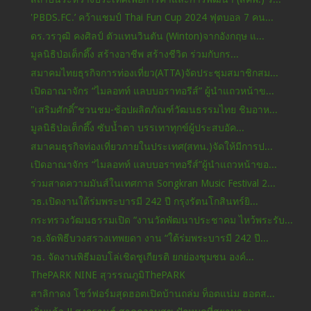
'PBDS.FC.’ คว้าแชมป์ Thai Fun Cup 2024 ฟุตบอล 7 คน...
ดร.วรวุฒิ คงศิลป์ ตัวแทนวินตัน (Winton)จากอังกฤษ แ...
มูลนิธิป่อเต็กตึ๊ง สร้างอาชีพ สร้างชีวิต ร่วมกับกร...
สมาคมไทยธุรกิจการท่องเที่ยว(ATTA)จัดประชุมสมาชิกสม...
เปิดอาณาจักร “ไมลอทท์ แลบบอราทอรีส์” ผู้นำแถวหน้าข...
"เสริมศักดิ์”ชวนชม-ช้อปผลิตภัณฑ์วัฒนธรรมไทย ชิมอาห...
มูลนิธิป่อเต็กตึ๊ง ซับน้ำตา บรรเทาทุกข์ผู้ประสบอัค...
สมาคมธุรกิจท่องเที่ยวภายในประเทศ(สทน.)จัดให้มีการป...
เปิดอาณาจักร “ไมลอทท์ แลบบอราทอรีส์”ผู้นำแถวหน้าขอ...
ร่วมสาดความมันส์ในเทศกาล Songkran Music Festival 2...
วธ.เปิดงานใต้ร่มพระบารมี 242 ปี กรุงรัตนโกสินทร์ยิ...
กระทรวงวัฒนธรรมเปิด “งานวัดพัฒนาประชาคม ไหว้พระรับ...
วธ.จัดพิธีบวงสรวงเทพยดา งาน “ใต้ร่มพระบารมี 242 ปี...
วธ. จัดงานพิธีมอบโล่เชิดชูเกียรติ ยกย่องชุมชน องค์...
ThePARK NINE สุวรรณภูมิThePARK
สาลิกาดง โชว์ฟอร์มสุดฮอตเปิดบ้านถล่ม ท็อตแน่ม ฮอตส...