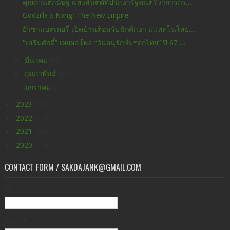
คุณกานต์กนิษฐ์ แห้วสันตติที่ปรึกษารัฐมนตรีว่าการกร...
Godzilla x Kong: The New Empire
ยัวซ่าแบตเตอรี่ เปิดบ้านต้อนรับนักศึกษา ม.เทคโนโลย...
"เสริมศักดิ์” เผยผลโพล “วันอนุรักษ์มรดกไทย” ปี 67 ...
►
มีนาคม
(98)
►
กุมภาพันธ์
(59)
►
มกราคม
(73)
►
2023
(630)
►
2022
(449)
►
2021
(396)
►
2020
(176)
CONTACT FORM / SAKDAJANK@GMAIL.COM
ชื่อ
อีเมล
*