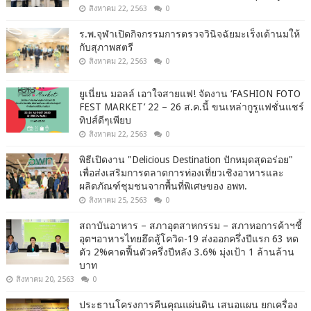
สิงหาคม 22, 2563
0
ร.พ.จุฬาเปิดกิจกรรมการตรวจวินิจฉัยมะเร็งเต้านมให้
กับสุภาพสตรี
สิงหาคม 22, 2563
0
ยูเนี่ยน มอลล์ เอาใจสายแฟ! จัดงาน ‘FASHION FOTO
FEST MARKET’ 22 – 26 ส.ค.นี้ ขนเหล่ากูรูแฟชั่นแชร์
ทิปส์ดีๆเพียบ
สิงหาคม 22, 2563
0
พิธีเปิดงาน "Delicious Destination ปักหมุดสุดอร่อย"
เพื่อส่งเสริมการตลาดการท่องเที่ยวเชิงอาหารและ
ผลิตภัณฑ์ชุมชนจากพื้นที่พิเศษของ อพท.
สิงหาคม 25, 2563
0
สถาบันอาหาร – สภาอุตสาหกรรม – สภาหอการค้าฯชี้
อุตฯอาหารไทยฮึดสู้โควิด-19 ส่งออกครึ่งปีแรก 63 หด
ตัว 2%คาดฟื้นตัวครึ่งปีหลัง 3.6% มุ่งเป้า 1 ล้านล้าน
บาท
สิงหาคม 20, 2563
0
ประธานโครงการคืนคุณแผ่นดิน เสนอแผน ยกเครื่อง