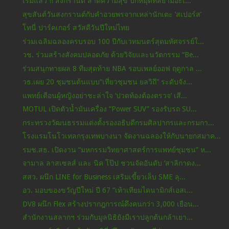
เริ่มแล้ว !! สงกรานต์ สาดความสุข ปักหมุดที่สยามอะเ...
สุขสันต์วันสงกรานต์กับคำอวยพรจากเหล่านักเตะ ‘สเปอร์ส’
โทนี่ ปาร์คเกอร์ สวัสดีวันปีใหม่ไทย
ร่วมเฉลิมฉลองครบรอบ 100 ปีกับเวทมนตร์สุดมหัศจรรย์ใ...
วช. ร่วมสร้างสังคมปลอดภัย ด้วยวิจัยและนวัตกรรม “Be...
ร่วมสนุกทายผล 8 ทีมสุดท้าย NBA รอบเพลย์ออฟ ฤดูกาล ...
วธ.เผย 20 ชุมชนต้นแบบ“เที่ยวชุมชน ยลวิถี” ระดับจัง...
แพทย์เตือนผู้หญิงอย่าชะล่าใจ ‘ปวดท้องต้องตรวจ’ เสี...
MOTUL เปิดตัวน้ำมันเครื่อง “Power SUV” รองรับรถ SU...
กระทรวงวัฒนธรรมแต่งตั้งรองอธิบดีกรมศิลปากรและกรมกา...
โรงแรมโนโวเทลกรุงเทพบางนา จัดงานฉลองให้กับนายกสมาค...
รมช.สธ. เปิดงาน “มหกรรมวิทยาศาสตร์การแพทย์ชุมชน” ห...
จามาล ลาสเซลส์ และ นิค โป๊ป ชวนจัดอันดับ ‘สาลิกาดง...
สสว. ผนึก LINE for Business เสริมเขี้ยวเล็บ SME ลุ...
อว. มอบของขวัญปีใหม่ ปี 67 “เท้าเทียมไดนามิกส์เอสเ...
DV8 ผนึก Flex สร้างปรากฎการณ์ดึงคนกว่า 3,000 เยือน...
สำนักงานสลากฯ ร่วมกับมูลนิธิยังมีเราปลูกต้นกล้าเยา...