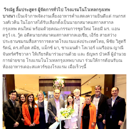
วีรณัฐ ลิ้มประสูตร ผู้จัดการทั่วไป โรงแรมโนโวเทลกรุงเทพ
บางนา
เป็นเจ้าภาพจัดงานเลี้ยงอาหารค่ำแสดงความยินดีแด่ กนกรส
วงศ์เวคิน ในโอกาสได้รับเลือกตั้งเป็นนายกสมาคมสกาลสากล
กรุงเทพ คนใหม่ พร้อมด้วยคณะกรรมการชุดใหม่ โดยมี มร. แอน
ดรูว์ เจ. วู้ด อดีตนายกสมาคมสกาลสากลเอเชีย, เอิร์ธ สายสว่าง
ประธานชมรมสื่อสารการตลาดโรงแรมแห่งประเทศไทย, พิชัย วิสูตรี
รัตน์, ดร.สก็อต สมิธ, แม็กซ์ มา, ซาแมนต้า โลเวอร์ แมรีออน ญาณี
จันทร์ศรีชวาลา ให้เกียรติมาร่วมงานด้วย และ ธัญพร บัวคลี่ ผู้อำนวย
การฝ่ายขาย โรงแรมโนโวเทลกรุงเทพบางนา ร่วมให้การต้อนรับณ
ห้องอาหารเดอะสแควร์ของโรงแรม เมื่อเร็วๆนี้