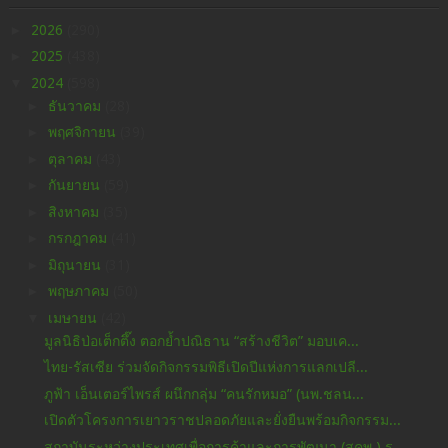
►
2026
(290)
►
2025
(438)
▼
2024
(598)
►
ธันวาคม
(28)
►
พฤศจิกายน
(39)
►
ตุลาคม
(43)
►
กันยายน
(59)
►
สิงหาคม
(35)
►
กรกฎาคม
(41)
►
มิถุนายน
(31)
►
พฤษภาคม
(50)
▼
เมษายน
(42)
มูลนิธิป่อเต็กตึ๊ง ตอกย้ำปณิธาน “สร้างชีวิต” มอบเค...
ไทย-รัสเซีย ร่วมจัดกิจกรรมพิธีเปิดปีแห่งการแลกเปลี...
ภูฟ้า เอ็นเตอร์ไพรส์ ผนึกกลุ่ม “คนรักหมอ” (นพ.ชลน...
เปิดตัวโครงการเยาวราชปลอดภัยและยั่งยืนพร้อมกิจกรรม...
สถาบันระหว่างประเทศเพื่อการค้าและการพัฒนา (สคพ.) ร...