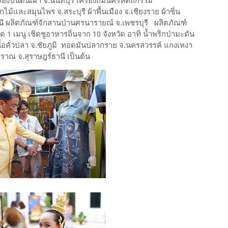
่องปั้นดินเผา จ.นนทบุรี เครื่องถมนครหัตถกรรม
้และสมุนไพร จ.สระบุรี ผ้าพื้นเมือง จ.เชียงราย ผ้าซิ่น
านี ผลิตภัณฑ์จักสานป่านศรนารายณ์ จ.เพชรบุรี ผลิตภัณฑ์
1 เมนู เชิดชูอาหารถิ่นจาก 10 จังหวัด อาทิ น้ำพริกป่ามะดัน
นื้อคั่วปลา จ.ชัยภูมิ ทอดมันปลากราย จ.นครสวรรค์ แกงเหงา
าณ จ.สุราษฎร์ธานี เป็นต้น