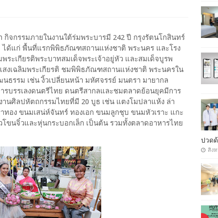
 กิจกรรมภายในงานใต้ร่มพระบารมี 242 ปี กรุงรัตนโกสินทร์
หลัก ได้แก่ พื้นที่แรกพิพิธภัณฑสถานแห่งชาติ พระนคร และโรง
มพระเกียรติพระบาทสมเด็จพระเจ้าอยู่หัว และสมเด็จบูรพ
แสงเฉลิมพระเกียรติ ชมพิพิธภัณฑสถานแห่งชาติ พระนครใน
นธรรม เช่น งิ้วเปลี่ยนหน้า มหัศจรรย์ มนตรา มายากล
มีการบรรเลงดนตรีไทย ดนตรีสากลและชมตลาดย้อนยุคมีการ
ศิลปหัตถกรรมไทยที่มี 20 บูธ เช่น แตงโมปลาแห้ง ล่า
าราทอง ขนมเสน่ห์จันทร์ ทองเอก ขนมลูกชุบ ขนมหัวเราะ แกะ
วโขนจิ๋วและหุ่นกระบอกเล็ก เป็นต้น รวมทั้งตลาดอาหารไทย
ๆ
ปวดด้
สิงห