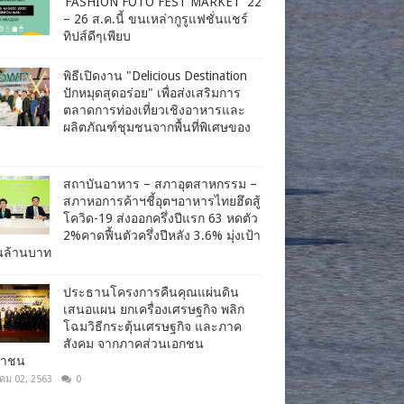
‘FASHION FOTO FEST MARKET’ 22
– 26 ส.ค.นี้ ขนเหล่ากูรูแฟชั่นแชร์
ทิปส์ดีๆเพียบ
พิธีเปิดงาน "Delicious Destination
ปักหมุดสุดอร่อย" เพื่อส่งเสริมการ
ตลาดการท่องเที่ยวเชิงอาหารและ
ผลิตภัณฑ์ชุมชนจากพื้นที่พิเศษของ
สถาบันอาหาร – สภาอุตสาหกรรม –
สภาหอการค้าฯชี้อุตฯอาหารไทยฮึดสู้
โควิด-19 ส่งออกครึ่งปีแรก 63 หดตัว
2%คาดฟื้นตัวครึ่งปีหลัง 3.6% มุ่งเป้า
านล้านบาท
ประธานโครงการคืนคุณแผ่นดิน
เสนอแผน ยกเครื่องเศรษฐกิจ พลิก
โฉมวิธีกระตุ้นเศรษฐกิจ และภาค
สังคม จากภาคส่วนเอกชน
ชาชน
าคม 02, 2563
0