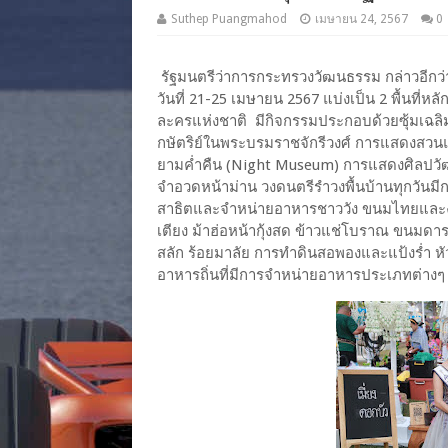
Suthep Puangmahod
เมษายน 24, 2567
0
รัฐมนตรีว่าการกระทรวงวัฒนธรรม กล่าวอีกว่า
วันที่ 21-25 เมษายน 2567 แบ่งเป็น 2 พื้นที่
ละครแห่งชาติ มีกิจกรรมประกอบด้วยซุ้มเฉลิ
กษัตริย์ในพระบรมราชจักรีวงศ์ การแสดงสวน
ยามค่ำคืน (Night Museum) การแสดงศิลปวัฒ
จำอวดหน้าม่าน วงดนตรีรำวงพื้นบ้านทุกวัน
สาธิตและจำหน่ายอาหารชาววัง ขนมไทยและงาน
เตียง ม้าฮ่อหน้ากุ้งสด ข้าวแช่โบราณ ขนมด
สลัก ร้อยมาลัย การทำดินสอพองและแป้งร่ำ หั
อาหารถิ่นที่มีการจำหน่ายอาหารประเภทต่าง