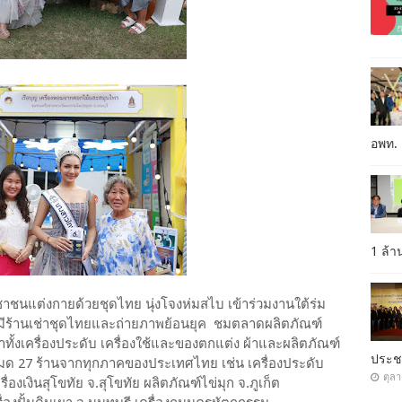
อพท.
1 ล้
ชาชนแต่งกายด้วยชุดไทย นุ่งโจงห่มสไบ เข้าร่วมงานใต้ร่ม
นมีร้านเช่าชุดไทยและถ่ายภาพย้อนยุค ชมตลาดผลิตภัณฑ์
ั้งเครื่องประดับ เครื่องใช้และของตกแต่ง ผ้าและผลิตภัณฑ์
ประ
งหมด 27 ร้านจากทุกภาคของประเทศไทย เช่น เครื่องประดับ
ตุล
องเงินสุโขทัย จ.สุโขทัย ผลิตภัณฑ์ไข่มุก จ.ภูเก็ต