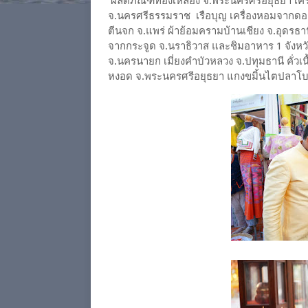
ผลิตภัณฑ์ทองเหลือง จ.พระนครศรีอยุธยา เครื
จ.นครศรีธรรมราช เรือบุญ เครื่องหอมจากดอกไม
ตีนจก จ.แพร่ ผ้าย้อมครามบ้านเชียง จ.อุดรธ
จากกระจูด จ.นราธิวาส และชิมอาหาร 1 จังหวัด 
จ.นครนายก เมี่ยงคำบัวหลวง จ.ปทุมธานี คั่วเ
หงอด จ.พระนครศรีอยุธยา แกงขมิ้นไตปลาโบร