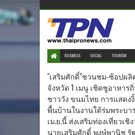
BUSINESS
SOCIAL
TOURISM
"เสริมศักดิ์”ชวนชม-ช้อปผ
จังหวัด 1 เมนู เชิดชูอาหาร
ชาววัง ขนมไทย การแสดงงิ้
พื้นบ้านในงานใต้ร่มพระบารม
เม.ย.นี้ ส่งเสริมท่องเที่ย
นายเสริมศักดิ์ พงษ์พานิช