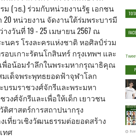
รม (วธ.) ร่วมกับหน่วยงานรัฐ เอกชน
TOT
 20 หน่วยงาน จัดงานใต้ร่มพระบารมี
ว่างวันที่ 19 - 25 เมษายน 2567 ณ
FAC
ะนคร โรงละครแห่งชาติ หอศิลป์ร่วม
ี่รอบเกาะรัตนโกสินทร์ กรุงเทพฯ และ
Tweet
เพื่อน้อมรำลึกในพระมหากรุณาธิคุณ
สมเด็จพระพุทธยอดฟ้าจุฬาโลก
ระบรมราชวงศ์จักรีและพระมหา
ชวงศ์จักรีและเพื่อให้เด็ก เยาวชน
วัติศาสตร์การสถาปนากรุง
่องเที่ยวเชิงวัฒนธรรมต่อยอดสร้าง
ะเทศ
สิงห