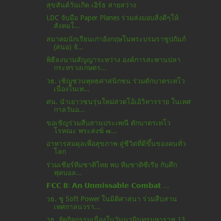
สุขสันต์วันเกิด เอิร์ธ สายสว่าง
LDC จับมือ Paper Planes ร่วมส่งมอบสิ่งดีๆให้
สังคมใ...
สมาคมนักเรียนเก่าอังกฤษในพระบรมราชูปถัมภ์
(สนอ) จั...
พิธีลงนามสัญญาระหว่าง องค์การสะพานปลา
กระทรวงเกษตร...
วธ. เชิญชวนพุทธศาสนิกชน ร่วมตักบาตรเทโว
เนื่องในเท...
ศน. นำเยาวชนรุ่นใหม่สวดโอ้เอ้วิหารราย ในเทศ
กาลวันอ...
ขอเชิญร่วมสืบสานประเพณี ตักบาตรเทโว
โรหณะ พระสงฆ์ ๗...
อาหารสมดุลเพื่อสุขภาพ สู่ชีวิตที่ดีขึ้นของคนทั่ว
โลก
ร่วมเชียร์ทีมชาติไทย พบ ทีมชาติซีเรีย กับศึก
ฟุตบอล...
𝗙𝗖𝗖 𝟴: 𝗔𝗻 𝗨𝗻𝗺𝗶𝘀𝘀𝗮𝗯𝗹𝗲 𝗖𝗼𝗺𝗯𝗮𝘁 ...
วธ. ชู Soft Power ในมิติศาสนา ร่วมสืบสาน
เทศกาลนวรา...
วธ. จัดกิจกรรมเนื่องในวันนวมินทรมหาราช 13