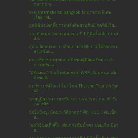
ตุลาคม พ...
Skal International Bangkok จัดบรรยายพิเศษ
เรื่อง "M...
มูลนิธิป่อเต็กตึ๊ง รวมพลังศิษยานุศิษย์ จัดพิธีเวีย...
วธ. ปักหมุด เทศกาลนวราตรี 1 ปีมีครั้งเดียว ร่วม
สืบ...
สสว. จัดอบรมฯ ยกศักยภาพ SME ภายใต้กิจกรรม
ส่งเสริมแ...
ศน. เชิญชวนพุทธศาสนิกชนผู้มีจิตศรัทธา แจ้ง
ความประส...
"ศิริมงคล” ซิวเข็มขัดแชมป์ WBF เฉือนชนะแต้ม
นักชกจิ...
สุดว้าว เวทึโลก ! โปรโมท Thailand Tourism for
All ...
นายภูมิธรรม เวชยชัย รอง นรม./รมว.กห. กำชับ
เหล่าทัพ...
จัดยิ่งใหญ่! นัดประวัติศาสตร์ ศึก "FCC 7 ดับเบิ้ล
อ...
“มูลนิธิป่อเต็กตึ๊ง” เดินสายซับน้ำตา มอบเงินเยียว
ย...