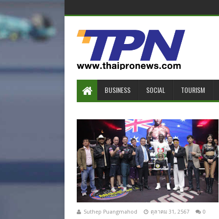
BUSINESS
SOCIAL
TOURISM
Suthep Puangmahod
ตุลาคม 31, 2567
0