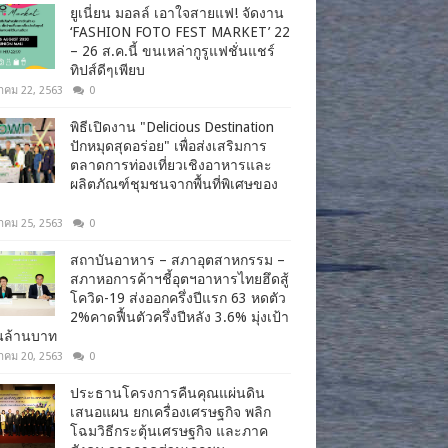
ยูเนี่ยน มอลล์ เอาใจสายแฟ! จัดงาน
‘FASHION FOTO FEST MARKET’ 22
– 26 ส.ค.นี้ ขนเหล่ากูรูแฟชั่นแชร์
ทิปส์ดีๆเพียบ
าคม 22, 2563
0
พิธีเปิดงาน "Delicious Destination
ปักหมุดสุดอร่อย" เพื่อส่งเสริมการ
ตลาดการท่องเที่ยวเชิงอาหารและ
ผลิตภัณฑ์ชุมชนจากพื้นที่พิเศษของ
าคม 25, 2563
0
สถาบันอาหาร – สภาอุตสาหกรรม –
สภาหอการค้าฯชี้อุตฯอาหารไทยฮึดสู้
โควิด-19 ส่งออกครึ่งปีแรก 63 หดตัว
2%คาดฟื้นตัวครึ่งปีหลัง 3.6% มุ่งเป้า
านล้านบาท
าคม 20, 2563
0
ประธานโครงการคืนคุณแผ่นดิน
เสนอแผน ยกเครื่องเศรษฐกิจ พลิก
โฉมวิธีกระตุ้นเศรษฐกิจ และภาค