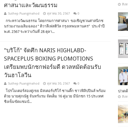
ศาสนาและวัฒนธรรม
สิงห
Suthep Puangmahod
ตุลาคม 30, 2567
0
กระทรวงวัฒนธรรม โดยกรมการศาสนา ขอเชิญชวนศาสนิกช
นร่วมงานเฉลิมฉลอง “ ดิวาลีเฟสติวัล กรุงเทพมหานคร” ประจำปี
พ.ศ. 2567 ระหว่างวันที่ 28 ตุลา...
"บริโก้" จัดศึก NARIS HIGHLABD-
SPACEPLUS BOXING PLOMOTIONS
เตรียมพบนักชกฟอร์มดี ดวลหมัดต้อนรับ
วันฮาโลวีน
Suthep Puangmahod
ตุลาคม 30, 2567
0
ปวดด้
โปรโมเตอร์สองคู่เขย มิสเตอร์บริโก้ ซานติ๊ก ชาวฟิลิปปินส์ พร้อม
ด้วย นายศุภณัฐ จันทร์แรม จัดเต็ม 16 คู่มวย มีนักชก 15 ประเทศ
สิงห
ชิงเข็มขัดแชมป์...