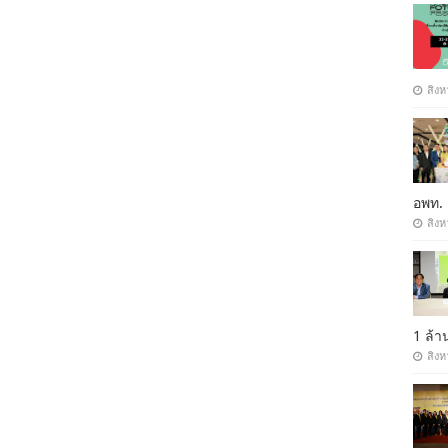
สิงห
อพท.
สิงห
1 ล้
สิงห