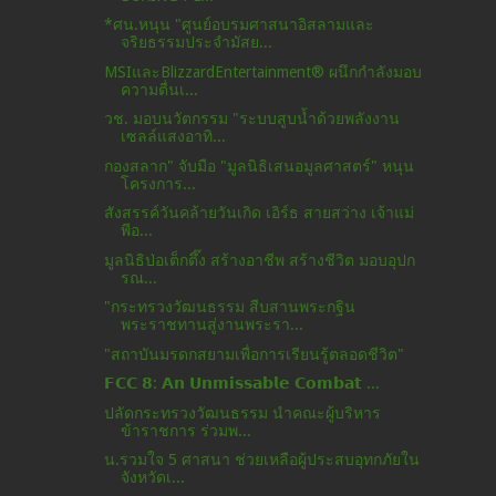
*ศน.หนุน "ศูนย์อบรมศาสนาอิสลามและ
จริยธรรมประจำมัสย...
MSIและBlizzardEntertainment® ผนึกกำลังมอบ
ความตื่นเ...
วช. มอบนวัตกรรม "ระบบสูบน้ำด้วยพลังงาน
เซลล์แสงอาทิ...
กองสลาก" จับมือ "มูลนิธิเสนอมูลศาสตร์" หนุน
โครงการ...
สังสรรค์วันคล้ายวันเกิด เอิร์ธ สายสว่าง เจ้าแม่
พีอ...
มูลนิธิป่อเต็กตึ๊ง สร้างอาชีพ สร้างชีวิต มอบอุปก
รณ...
"กระทรวงวัฒนธรรม สืบสานพระกฐิน
พระราชทานสู่งานพระรา...
"สถาบันมรดกสยามเพื่อการเรียนรู้ตลอดชีวิต"
𝗙𝗖𝗖 𝟴: 𝗔𝗻 𝗨𝗻𝗺𝗶𝘀𝘀𝗮𝗯𝗹𝗲 𝗖𝗼𝗺𝗯𝗮𝘁 ...
ปลัดกระทรวงวัฒนธรรม นำคณะผู้บริหาร
ข้าราชการ ร่วมพ...
น.รวมใจ 5 ศาสนา ช่วยเหลือผู้ประสบอุทกภัยใน
จังหวัดเ...