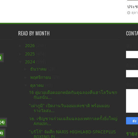
ประ
ตุล
READ BY MONTH
CONT
►
2026
(296)
ชื่อ
►
2025
(438)
)
▼
2024
(598)
อีเมล
►
ธันวาคม
(28)
►
พฤศจิกายน
(39)
ข้อค
▼
ตุลาคม
(43)
16 คู่มวยเดือดออกหมัดกันดุฉลองคืนฮาโลวีนชก
กันสนั่น...
"เผ่าภูมิ" เปิดงานวันออมแห่งชาติ พร้อมมอบ
รางวัลส่ง...
วธ. เชิญชวนร่วมเฉลิมฉลองเทศกาลครั้งยิ่งใหญ่
(4)
Amazin...
"บริโก้" จัดศึก NARIS HIGHLABD-SPACEPLUS
4)
รายง
BOXING PL...