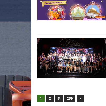
1
2
3
299