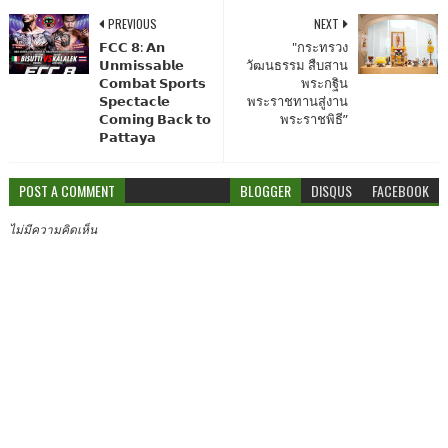
PREVIOUS
NEXT
𝗙𝗖𝗖 𝟴: 𝗔𝗻
"กระทรวง
𝗨𝗻𝗺𝗶𝘀𝘀𝗮𝗯𝗹𝗲
วัฒนธรรม สืบสาน
𝗖𝗼𝗺𝗯𝗮𝘁 𝗦𝗽𝗼𝗿𝘁𝘀
พระกฐิน
𝗦𝗽𝗲𝗰𝘁𝗮𝗰𝗹𝗲
พระราชทานสู่งาน
𝗖𝗼𝗺𝗶𝗻𝗴 𝗕𝗮𝗰𝗸 𝘁𝗼
พระราชพิธี”
𝗣𝗮𝘁𝘁𝗮𝘆𝗮
POST A COMMENT
BLOGGER
DISQUS
FACEBOOK
ไม่มีความคิดเห็น