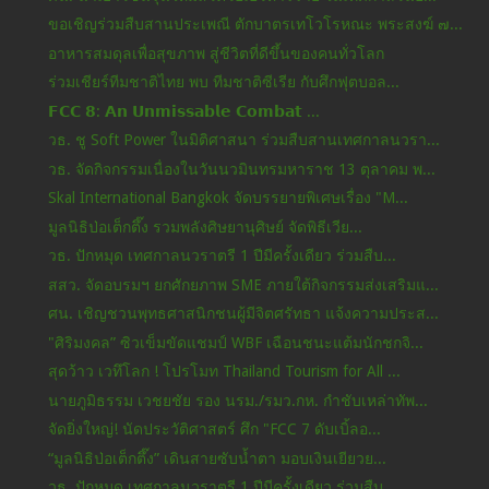
ขอเชิญร่วมสืบสานประเพณี ตักบาตรเทโวโรหณะ พระสงฆ์ ๗...
อาหารสมดุลเพื่อสุขภาพ สู่ชีวิตที่ดีขึ้นของคนทั่วโลก
ร่วมเชียร์ทีมชาติไทย พบ ทีมชาติซีเรีย กับศึกฟุตบอล...
𝗙𝗖𝗖 𝟴: 𝗔𝗻 𝗨𝗻𝗺𝗶𝘀𝘀𝗮𝗯𝗹𝗲 𝗖𝗼𝗺𝗯𝗮𝘁 ...
วธ. ชู Soft Power ในมิติศาสนา ร่วมสืบสานเทศกาลนวรา...
วธ. จัดกิจกรรมเนื่องในวันนวมินทรมหาราช 13 ตุลาคม พ...
Skal International Bangkok จัดบรรยายพิเศษเรื่อง "M...
มูลนิธิป่อเต็กตึ๊ง รวมพลังศิษยานุศิษย์ จัดพิธีเวีย...
วธ. ปักหมุด เทศกาลนวราตรี 1 ปีมีครั้งเดียว ร่วมสืบ...
สสว. จัดอบรมฯ ยกศักยภาพ SME ภายใต้กิจกรรมส่งเสริมแ...
ศน. เชิญชวนพุทธศาสนิกชนผู้มีจิตศรัทธา แจ้งความประส...
"ศิริมงคล” ซิวเข็มขัดแชมป์ WBF เฉือนชนะแต้มนักชกจิ...
สุดว้าว เวทึโลก ! โปรโมท Thailand Tourism for All ...
นายภูมิธรรม เวชยชัย รอง นรม./รมว.กห. กำชับเหล่าทัพ...
จัดยิ่งใหญ่! นัดประวัติศาสตร์ ศึก "FCC 7 ดับเบิ้ลอ...
“มูลนิธิป่อเต็กตึ๊ง” เดินสายซับน้ำตา มอบเงินเยียวย...
วธ. ปักหมุด เทศกาลนวราตรี 1 ปีมีครั้งเดียว ร่วมสืบ...