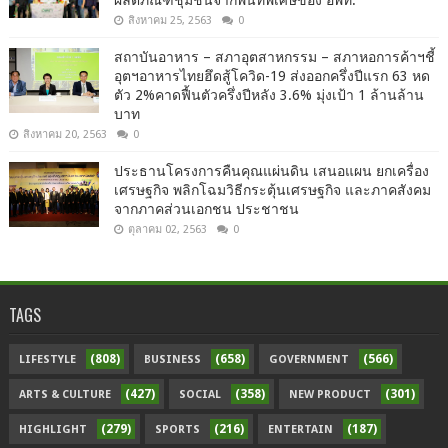
ผลิตภัณฑ์ชุมชนจากพื้นที่พิเศษของ อพท.
สิงหาคม 25, 2563
0
สถาบันอาหาร – สภาอุตสาหกรรม – สภาหอการค้าฯชี้
อุตฯอาหารไทยฮึดสู้โควิด-19 ส่งออกครึ่งปีแรก 63 หด
ตัว 2%คาดฟื้นตัวครึ่งปีหลัง 3.6% มุ่งเป้า 1 ล้านล้าน
บาท
สิงหาคม 20, 2563
0
ประธานโครงการคืนคุณแผ่นดิน เสนอแผน ยกเครื่อง
เศรษฐกิจ พลิกโฉมวิธีกระตุ้นเศรษฐกิจ และภาคสังคม
จากภาคส่วนเอกชน ประชาชน
ตุลาคม 02, 2563
0
TAGS
(808)
(658)
(566)
LIFESTYLE
BUSINESS
GOVERNMENT
(427)
(358)
(301)
ARTS & CULTURE
SOCIAL
NEW PRODUCT
(279)
(216)
(187)
HIGHLIGHT
SPORTS
ENTERTAIN