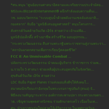
*ศน.หนุน "ศูนย์อบรมศาสนาอิสลามและจริยธรรมประจำมัสย...
MSIและBlizzardEntertainment® ผนึกกำลังมอบความตื่นเ...
วช. มอบนวัตกรรม "ระบบสูบน้ำด้วยพลังงานเซลล์แสงอาทิ...
กองสลาก" จับมือ "มูลนิธิเสนอมูลศาสตร์" หนุนโครงการ...
สังสรรค์วันคล้ายวันเกิด เอิร์ธ สายสว่าง เจ้าแม่พีอ...
มูลนิธิป่อเต็กตึ๊ง สร้างอาชีพ สร้างชีวิต มอบอุปกรณ...
"กระทรวงวัฒนธรรม สืบสานพระกฐินพระราชทานสู่งานพระรา...
"สถาบันมรดกสยามเพื่อการเรียนรู้ตลอดชีวิต"
𝗙𝗖𝗖 𝟴: 𝗔𝗻 𝗨𝗻𝗺𝗶𝘀𝘀𝗮𝗯𝗹𝗲 𝗖𝗼𝗺𝗯𝗮𝘁 ...
ปลัดกระทรวงวัฒนธรรม นำคณะผู้บริหาร ข้าราชการ ร่วมพ...
น.รวมใจ 5 ศาสนา ช่วยเหลือผู้ประสบอุทกภัยในจังหวัดเ...
สุขสันต์วันเกิด เอิร์ธ สายสว่าง
LDC จับมือ Paper Planes ร่วมส่งมอบสิ่งดีๆให้สังคมใ...
สมาคมนักเรียนเก่าอังกฤษในพระบรมราชูปถัมภ์ (สนอ) จั...
พิธีลงนามสัญญาระหว่าง องค์การสะพานปลา กระทรวงเกษตร...
วธ. เชิญชวนพุทธศาสนิกชน ร่วมตักบาตรเทโว เนื่องในเท...
ศน. นำเยาวชนรุ่นใหม่สวดโอ้เอ้วิหารราย ในเทศกาลวันอ...