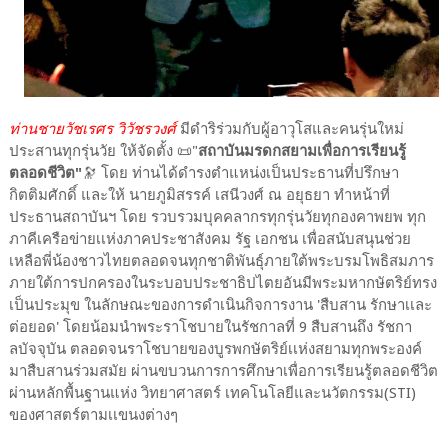
ท่านชายวัชเรศร วิวัชรวงศ์
มีดำริร่วมกับผู้อาวุโสและคนรุ่นใหม่
ประสานทุกรุ่นวัย ให้จัดตั้ง 📜"
สถาบันมรดกสยามเพื่อการเรียนรู้
ตลอดชีวิต"
🔭 โดย ท่านได้ดำรงตำแหน่งเป็นประธานที่ปรึกษา
กิตติมศักดิ์ และให้ นายภูมิสรรค์ เสนีวงศ์ ณ อยุธยา ทำหน้าที่
ประธานสถาบันฯ โดย รวบรวมบุคคลากรทุกรุ่นวัยทุกองคาพยพ ทุก
ภาคีเครือข่ายเเห่งภาคประชาสังคม รัฐ เอกชน เพื่อสนับสนุนช่วย
เหลือพี่น้องชาวไทยตลอดจนทุกชาติพันธุ์ภายใต้พระบรมโพธิสมภาร
ภายใต้การปกครองในระบอบประชาธิปไตยอันมีพระมหากษัตริย์ทรง
เป็นประมุข ในลักษณะของการดำเนินกิจการงาน 'สืบสาน รักษาเเละ
ต่อยอด' โดยน้อมนำพระราโชบายในรัชกาลที่ 9 สืบสานถึง รัชกา
ลบัจจุบัน ตลอดจนราโชบายของบูรพกษัตริย์เเห่งสยามทุกพระองค์
มาสืบสานร่วมสมัย ผ่านขบวนการการศึกษาเพื่อการเรียนรู้ตลอดชีวิต
ผ่านหลักพื้นฐานแห่ง วิทยาศาสตร์ เทคโนโลยีและนวัตกรรม(STI)
ของศาสตร์ตามเเขนงต่างๆ