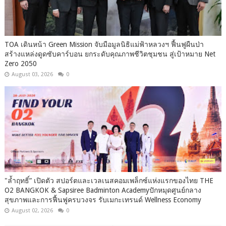
TOA เดินหน้า Green Mission จับมือมูลนิธิแม่ฟ้าหลวงฯ ฟื้นฟูผืนป่า
สร้างแหล่งดูดซับคาร์บอน ยกระดับคุณภาพชีวิตชุมชน สู่เป้าหมาย Net
Zero 2050
August 03, 2026
0
"ล้ำฤทธิ์” เปิดตัว สปอร์ตและเวลเนสคอมเพล็กซ์แห่งแรกของไทย THE
O2 BANGKOK & Sapsiree Badminton Academyปักหมุดศูนย์กลาง
สุขภาพและการฟื้นฟูครบวงจร รับเมกะเทรนด์ Wellness Economy
August 02, 2026
0