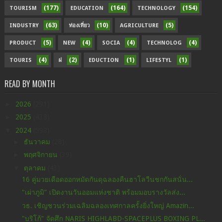
(177)
(164)
(154)
TOURISM
EDUCATION
TECHNOLOGY
(63)
(10)
(5)
INDUSTRY
ท่องเที่ยว
AGRICULTURE
(5)
(4)
(4)
(4)
PRODUCT
NEW
SOCIA
TECHNOLOG
(4)
(2)
(1)
(1)
TOURIS
ฝ
EDUCTION
LIFESTYL
READ BY MONTH
►
2026
(291)
►
2025
(438)
▼
2024
(598)
►
ธันวาคม
(28)
►
พฤศจิกายน
(39)
▼
ตุลาคม
(43)
16 คู่มวยเดือดออกหมัดกันดุฉลองคืนฮาโลวีนชกกันสนั่น...
"เผ่าภูมิ" เปิดงานวันออมแห่งชาติ พร้อมมอบรางวัลส่ง...
วธ. เชิญชวนร่วมเฉลิมฉลองเทศกาลครั้งยิ่งใหญ่ Amazin...
"บริโก้" จัดศึก NARIS HIGHLABD-SPACEPLUS BOXING PL...