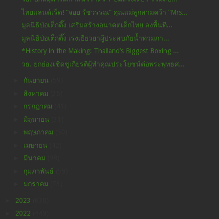
ไทยแลนด์เริ่ด! “จอย รัชวรรณ” คุณแม่ลูกสามคว้า “Mrs...
มูลนิธิป่อเต็กตึ๊ง เสริมสร้างอนาคตเด็กไทย ลงพื้นที...
มูลนิธิป่อเต็กตึ๊ง เร่งเยียวยาผู้ประสบภัยน้ำท่วมภา...
*History in the Making: Thailand’s Biggest Boxing ...
วธ. ยกย่องเชิดชูเกียรติผู้ทำคุณประโยชน์ต่อพระพุทธศ...
►
กันยายน
(59)
►
สิงหาคม
(35)
►
กรกฎาคม
(41)
►
มิถุนายน
(31)
►
พฤษภาคม
(50)
►
เมษายน
(42)
►
มีนาคม
(98)
►
กุมภาพันธ์
(59)
►
มกราคม
(73)
►
2023
(630)
►
2022
(449)