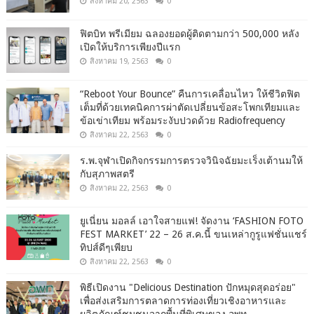
สิงหาคม 20, 2563
0
ฟิตบิท พรีเมียม ฉลองยอดผู้ติดตามกว่า 500,000 หลัง
เปิดให้บริการเพียงปีแรก
สิงหาคม 19, 2563
0
“Reboot Your Bounce” คืนการเคลื่อนไหว ให้ชีวิตฟิต
เต็มที่ด้วยเทคนิคการผ่าตัดเปลี่ยนข้อสะโพกเทียมและ
ข้อเข่าเทียม พร้อมระงับปวดด้วย Radiofrequency
สิงหาคม 22, 2563
0
ร.พ.จุฬาเปิดกิจกรรมการตรวจวินิจฉัยมะเร็งเต้านมให้
กับสุภาพสตรี
สิงหาคม 22, 2563
0
ยูเนี่ยน มอลล์ เอาใจสายแฟ! จัดงาน ‘FASHION FOTO
FEST MARKET’ 22 – 26 ส.ค.นี้ ขนเหล่ากูรูแฟชั่นแชร์
ทิปส์ดีๆเพียบ
สิงหาคม 22, 2563
0
พิธีเปิดงาน "Delicious Destination ปักหมุดสุดอร่อย"
เพื่อส่งเสริมการตลาดการท่องเที่ยวเชิงอาหารและ