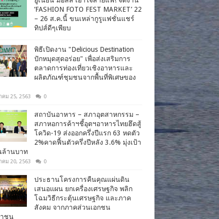
‘FASHION FOTO FEST MARKET’ 22
– 26 ส.ค.นี้ ขนเหล่ากูรูแฟชั่นแชร์
ทิปส์ดีๆเพียบ
พิธีเปิดงาน "Delicious Destination
ปักหมุดสุดอร่อย" เพื่อส่งเสริมการ
ตลาดการท่องเที่ยวเชิงอาหารและ
ผลิตภัณฑ์ชุมชนจากพื้นที่พิเศษของ
าคม 25, 2563
0
สถาบันอาหาร – สภาอุตสาหกรรม –
สภาหอการค้าฯชี้อุตฯอาหารไทยฮึดสู้
โควิด-19 ส่งออกครึ่งปีแรก 63 หดตัว
2%คาดฟื้นตัวครึ่งปีหลัง 3.6% มุ่งเป้า
านล้านบาท
าคม 20, 2563
0
ประธานโครงการคืนคุณแผ่นดิน
เสนอแผน ยกเครื่องเศรษฐกิจ พลิก
โฉมวิธีกระตุ้นเศรษฐกิจ และภาค
สังคม จากภาคส่วนเอกชน
ชาชน