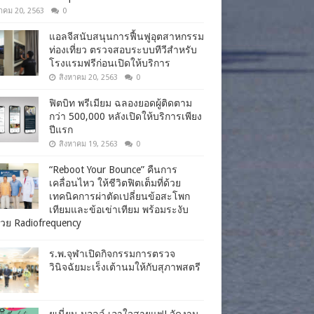
าคม 20, 2563
0
แอลจีสนับสนุนการฟื้นฟูอุตสาหกรรม
ท่องเที่ยว ตรวจสอบระบบทีวีสำหรับ
โรงแรมฟรีก่อนเปิดให้บริการ
สิงหาคม 20, 2563
0
ฟิตบิท พรีเมียม ฉลองยอดผู้ติดตาม
กว่า 500,000 หลังเปิดให้บริการเพียง
ปีแรก
สิงหาคม 19, 2563
0
“Reboot Your Bounce” คืนการ
เคลื่อนไหว ให้ชีวิตฟิตเต็มที่ด้วย
เทคนิคการผ่าตัดเปลี่ยนข้อสะโพก
เทียมและข้อเข่าเทียม พร้อมระงับ
วย Radiofrequency
ร.พ.จุฬาเปิดกิจกรรมการตรวจ
วินิจฉัยมะเร็งเต้านมให้กับสุภาพสตรี
ยูเนี่ยน มอลล์ เอาใจสายแฟ! จัดงาน