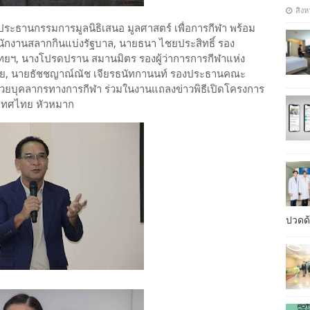
สิงห
ประธานกรรมการมูลนิธิเสนอ มูลศาสตร์ เพื่อการกีฬา พร้อม
สำนักงานสลากกินแบ่งรัฐบาล, นายธนา ไชยประสิทธิ์ รอง
ฯ, นางโปรดปราน สมานมิตร รองผู้ว่าการการกีฬาแห่ง
วย, นายธัชชญาณ์ณัช เจียรธนัทกานนท์ รองประธานคณะ
้วยบุคลากรทางการกีฬา ร่วมในงานแถลงข่าวพิธีเปิดโครงการ
ระเทศไทย หัวหมาก
ปวดด้