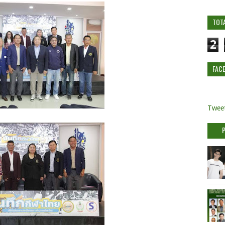
TOT
2
FAC
Tweet