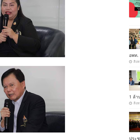
อพท.
สิงห
1 ล้
สิงห
ประ