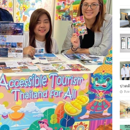
ปวดด้
สิงห