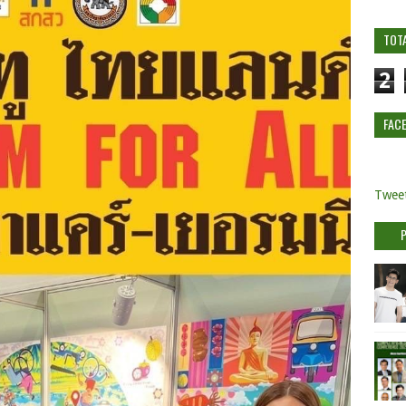
TOT
2
FAC
Tweet