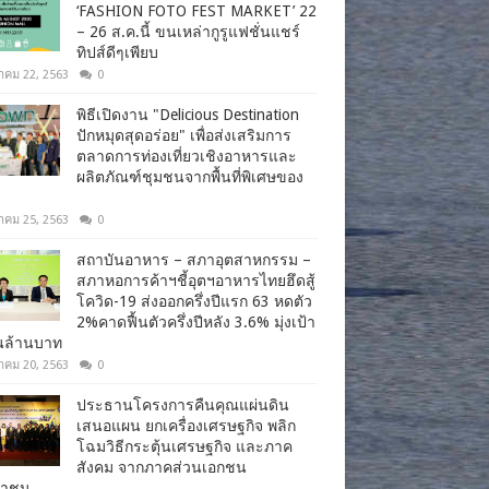
‘FASHION FOTO FEST MARKET’ 22
– 26 ส.ค.นี้ ขนเหล่ากูรูแฟชั่นแชร์
ทิปส์ดีๆเพียบ
าคม 22, 2563
0
พิธีเปิดงาน "Delicious Destination
ปักหมุดสุดอร่อย" เพื่อส่งเสริมการ
ตลาดการท่องเที่ยวเชิงอาหารและ
ผลิตภัณฑ์ชุมชนจากพื้นที่พิเศษของ
าคม 25, 2563
0
สถาบันอาหาร – สภาอุตสาหกรรม –
สภาหอการค้าฯชี้อุตฯอาหารไทยฮึดสู้
โควิด-19 ส่งออกครึ่งปีแรก 63 หดตัว
2%คาดฟื้นตัวครึ่งปีหลัง 3.6% มุ่งเป้า
านล้านบาท
าคม 20, 2563
0
ประธานโครงการคืนคุณแผ่นดิน
เสนอแผน ยกเครื่องเศรษฐกิจ พลิก
โฉมวิธีกระตุ้นเศรษฐกิจ และภาค
สังคม จากภาคส่วนเอกชน
ชาชน