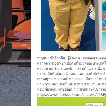
“
กฤษนะ ทัวร์ยกล้อ” ผู้
จัดงาน Thailand Friend
ตลาดการท่องเที่ยวเพื่อคนทั้งมวลของประเท
ของหน่วยบริหารและจัดการทุนด้านการเพิ่ม
ประชาสัมพันธ์และนำเสนอแพคเกจทัวร์เที่ยวไทย
for All) ของประเทศไทย รวม 5 เส้นทาง ได้แก่ ก
น่าน,กรุงเทพฯ-ดำเนินสะดวก จ.ราชบุรี และหัว
ท่องเที่ยวกลุ่มมนุษย์ล้อนานาชาติและผู้เข้า
https://www.facebook.com/share/p/16BE