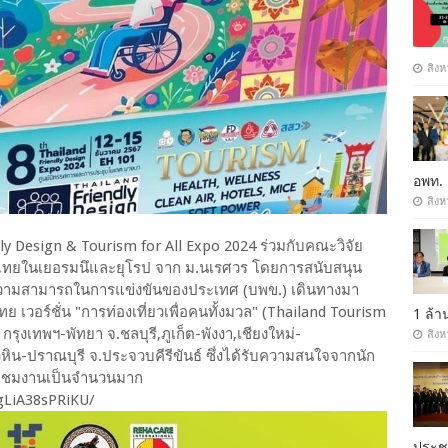
สิงห
อพท.
สิงห
ly Design & Tourism for All Expo 2024 ร่วมกับคณะวิจัย
ศไทยในเยอรมนึและยุโรป จาก ม.นเรศวร โดยการสนับสนุน
ความสามารถในการแข่งขันของประเทศ (บพข.) เดินทางมา
 เวอร์ชั่น "การท่องเที่ยวเพื่อคนทั้งมวล" (Thailand Tourism
1 ล้
รุงเทพฯ-พัทยา จ.ชลบุรี,ภูเก็ต-พังงา,เชียงใหม่-
สิงห
หิน-ปราณบุรี จ.ประจวบคีรีขันธ์ ซึ่งได้รับความสนใจจากนัก
ร่วมชมงานเป็นจำนวนมาก
gLiA38sPRiKU/
ประ