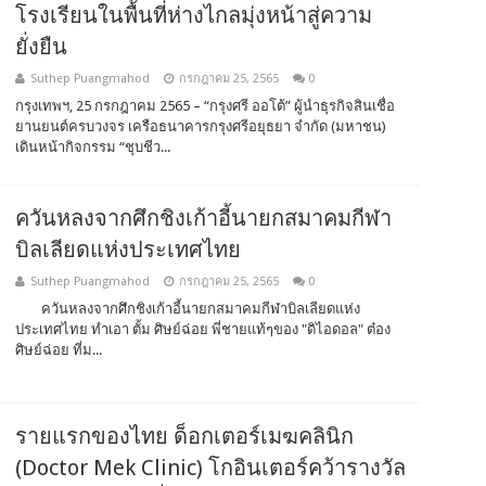
โรงเรียนในพื้นที่ห่างไกลมุ่งหน้าสู่ความ
ยั่งยืน
Suthep Puangmahod
กรกฎาคม 25, 2565
0
กรุงเทพฯ, 25 กรกฎาคม 2565 – “กรุงศรี ออโต้” ผู้นำธุรกิจสินเชื่อ
ยานยนต์ครบวงจร เครือธนาคารกรุงศรีอยุธยา จำกัด (มหาชน)
เดินหน้ากิจกรรม “ชุบชีว...
ควันหลงจากศึกชิงเก้าอี้นายกสมาคมกีฬา
บิลเลียดแห่งประเทศไทย
Suthep Puangmahod
กรกฎาคม 25, 2565
0
ควันหลงจากศึกชิงเก้าอี้นายกสมาคมกีฬาบิลเลียดแห่ง
ประเทศไทย ทำเอา ตั้ม ศิษย์ฉ่อย พี่ชายแท้ๆของ "ดิไอดอล" ต๋อง
ศิษย์ฉ่อย ที่ม...
รายแรกของไทย ด็อกเตอร์เมฆคลินิก
(Doctor Mek Clinic) โกอินเตอร์คว้ารางวัล