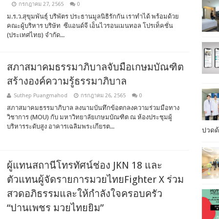
กรกฎาคม 27, 2565
0
ม.ร.ว.สุขุมพันธุ์ บริพัตร ประธานมูลนิธิรักกัน เราทำได้ พร้อมด้วย
คณะผู้บริหาร บริษัท ซีแอนด์จี เอ็นไวรอนเมนทอล โปรเท็คชั่น
(ประเทศไทย) จำกัด...
สภาสมาคมธรรมาภิบาลจับมือเกษมบัณฑิต
สร้างองค์ความรู้ธรรมาภิบาล
Suthep Puangmahod
กรกฎาคม 26, 2565
0
สภาสมาคมธรรมาภิบาล ลงนามบันทึกข้อตกลงความร่วมมือทาง
วิชาการ (MOU) กับ มหาวิทยาลัยเกษมบัณฑิต ณ ห้องประชุมผู้
บริหารระดับสูง อาคารเฉลิมพระเกียรต...
ปวดด้
ผู้แทนสถานีโทรทัศน์ช่อง JKN 18 และ
ตัวแทนผู้จัดรายการมวยไทยFighter X ร่วม
สวดอภิธรรมและให้กำลังใจครอบครัว
“ปานเพชร มวยไทยยิม”