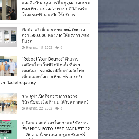
แอลจีสนับสนุนการฟื้นฟูอุตสาหกรรม
ท่องเที่ยว ตรวจสอบระบบทีวีสำหรับ
โรงแรมฟรีก่อนเปิดให้บริการ
ฟิตบิท พรีเมียม ฉลองยอดผู้ติดตาม
กว่า 500,000 หลังเปิดให้บริการเพียง
ปีแรก
สิงหาคม 19, 2563
0
“Reboot Your Bounce” คืนการ
เคลื่อนไหว ให้ชีวิตฟิตเต็มที่ด้วย
เทคนิคการผ่าตัดเปลี่ยนข้อสะโพก
เทียมและข้อเข่าเทียม พร้อมระงับ
วย Radiofrequency
ร.พ.จุฬาเปิดกิจกรรมการตรวจ
วินิจฉัยมะเร็งเต้านมให้กับสุภาพสตรี
สิงหาคม 22, 2563
0
ยูเนี่ยน มอลล์ เอาใจสายแฟ! จัดงาน
‘FASHION FOTO FEST MARKET’ 22
– 26 ส.ค.นี้ ขนเหล่ากูรูแฟชั่นแชร์