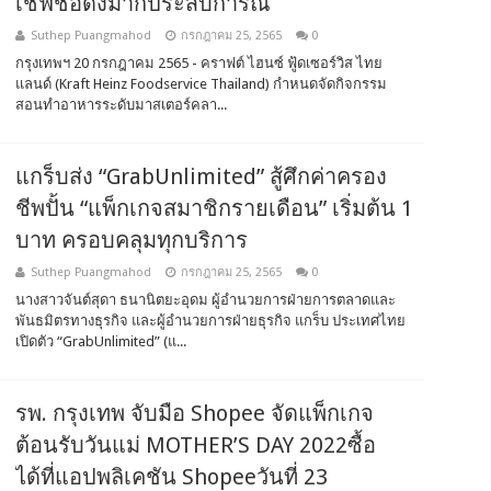
เชฟชื่อดังมากประสบการณ์
Suthep Puangmahod
กรกฎาคม 25, 2565
0
กรุงเทพฯ 20 กรกฎาคม 2565 - คราฟต์ ไฮนซ์ ฟู้ดเซอร์วิส ไทย
แลนด์ (Kraft Heinz Foodservice Thailand) กำหนดจัดกิจกรรม
สอนทำอาหารระดับมาสเตอร์คลา...
แกร็บส่ง “GrabUnlimited” สู้ศึกค่าครอง
ชีพปั้น “แพ็กเกจสมาชิกรายเดือน” เริ่มต้น 1
บาท ครอบคลุมทุกบริการ
Suthep Puangmahod
กรกฎาคม 25, 2565
0
นางสาวจันต์สุดา ธนานิตยะอุดม ผู้อำนวยการฝ่ายการตลาดและ
พันธมิตรทางธุรกิจ และผู้อำนวยการฝ่ายธุรกิจ แกร็บ ประเทศไทย
เปิดตัว “GrabUnlimited” (แ...
รพ. กรุงเทพ จับมือ Shopee จัดแพ็กเกจ
ต้อนรับวันแม่ MOTHER’S DAY 2022ซื้อ
ได้ที่แอปพลิเคชัน Shopeeวันที่ 23