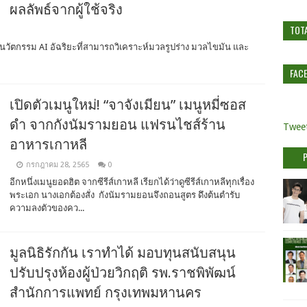
ผลลัพธ์จากผู้ใช้จริง
TOT
n นวัตกรรม AI อัฉริยะที่สามารถวิเคราะห์มวลรูปร่าง มวลไขมัน และ
FAC
เปิดตัวเมนูใหม่! “จาจังเมียน” เมนูหมี่ซอส
ดำ จากกังนัมรามยอน แฟรนไชส์ร้าน
Tweet
อาหารเกาหลี
กรกฎาคม 28, 2565
0
อีกหนึ่งเมนูยอดฮิต จากซีรีส์เกาหลี เรียกได้ว่าดูซีรีส์เกาหลีทุกเรื่อง
พระเอก นางเอกต้องสั่ง กังนัมรามยอนจึงถอนสูตร ดึงต้นตำรับ
ความลงตัวของคว...
มูลนิธิรักกัน เราทำได้ มอบทุนสนับสนุน
ปรับปรุงห้องผู้ป่วยวิกฤติ รพ.ราชพิพัฒน์
สำนักการแพทย์ กรุงเทพมหานคร