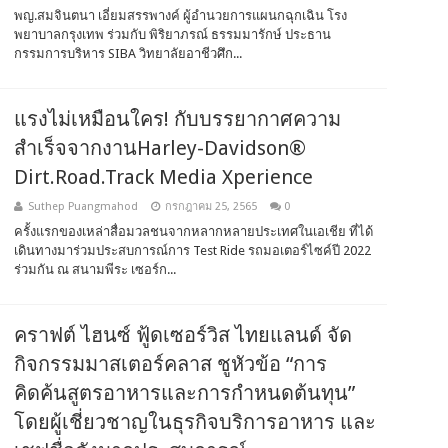
พญ.สมจินตนา เอี่ยมสรรพางค์ ผู้อำนวยการแผนกฉุกเฉิน โรง
พยาบาลกรุงเทพ ร่วมกับ พิริยาภรณ์ ธรรมมารักษ์ ประธาน
กรรมการบริหาร SIBA วิทยาลัยอาชีวศึก...
แรงไม่เหมือนใคร! กับบรรยากาศความ
สำเร็จจากงานHarley-Davidson®
Dirt.Road.Track Media Xperience
Suthep Puangmahod
กรกฎาคม 25, 2565
0
ครั้งแรกของเหล่าสื่อมวลชนจากหลากหลายประเทศในเอเชีย ที่ได้
เดินทางมาร่วมประสบการณ์การ Test Ride รถมอเตอร์ไซค์ปี 2022
ร่วมกัน ณ สนามพีระ เซอร์ก...
คราฟต์ ไฮนซ์ ฟู้ดเซอร์วิส ไทยแลนด์ จัด
กิจกรรมมาสเตอร์คลาส ชูหัวข้อ “การ
คิดค้นสูตรอาหารและการกำหนดต้นทุน”
โดยผู้เชี่ยวชาญในธุรกิจบริการอาหาร และ