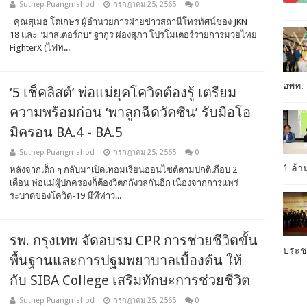
Suthep Puangmahod
กรกฎาคม 25, 2565
0
คุณสุเมธ โตเกษร ผู้อำนวยการฝ่ายข่าวสถานีโทรทัศน์ช่อง JKN
18 และ "มาสเตอร์กบ" ฐากูร ผ่องสุภา โปรโมเตอร์รายการมวยไทย
FighterX (ไฟท...
อพท.
‘5 เช็คลิสต์’ พ่อแม่ยุคโควิดต้องรู้ เตรียม
ความพร้อมก่อน ‘พาลูกฉีดวัคซีน’ รับมือโอ
มิครอน BA.4 - BA.5
Suthep Puangmahod
กรกฎาคม 25, 2565
0
1 ล้
หลังจากเด็ก ๆ กลับมาเปิดเทอมเรียนออนไซต์ตามปกติเกือบ 2
เดือน พ่อแม่ผู้ปกครองก็ต้องวิตกกังวลกันอีก เนื่องจากการแพร่
ระบาดของโควิด-19 มีทีท่าว่...
รพ. กรุงเทพ จัดอบรม CPR การช่วยชีวิตขั้น
ประ
พื้นฐานและการปฐมพยาบาลเบื้องต้น ให้
กับ SIBA College เสริมทักษะการช่วยชีวิต
Suthep Puangmahod
กรกฎาคม 25, 2565
0