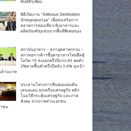
ทิปส์ดีๆเพียบ
พิธีเปิดงาน "Delicious Destination
ปักหมุดสุดอร่อย" เพื่อส่งเสริมการ
ตลาดการท่องเที่ยวเชิงอาหารและ
ผลิตภัณฑ์ชุมชนจากพื้นที่พิเศษของ
สถาบันอาหาร – สภาอุตสาหกรรม –
สภาหอการค้าฯชี้อุตฯอาหารไทยฮึดสู้
โควิด-19 ส่งออกครึ่งปีแรก 63 หดตัว
2%คาดฟื้นตัวครึ่งปีหลัง 3.6% มุ่งเป้า
านล้านบาท
ประธานโครงการคืนคุณแผ่นดิน
เสนอแผน ยกเครื่องเศรษฐกิจ พลิก
โฉมวิธีกระตุ้นเศรษฐกิจ และภาค
สังคม จากภาคส่วนเอกชน
ชาชน