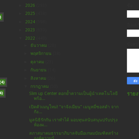
►
2026
(293)
ชื่อ
►
2025
(438)
)
►
2024
(598)
อีเมล
►
2023
(630)
▼
2022
(449)
ข้อค
►
ธันวาคม
(20)
►
พฤศจิกายน
(38)
►
ตุลาคม
(23)
►
กันยายน
(14)
►
สิงหาคม
(26)
(4)
▼
กรกฎาคม
(50)
4)
Slim up Center ตอกย้ำความเป็นผู้นำเทคโนโลยี
รายง
พร้อ...
เปิดตัวเมนูใหม่! “จาจังเมียน” เมนูหมี่ซอสดำ จาก
กัง...
มูลนิธิรักกัน เราทำได้ มอบทุนสนับสนุนปรับปรุง
ห้องผ...
สภาสมาคมธรรมาภิบาลจับมือเกษมบัณฑิตสร้าง
องค์ความรู้...