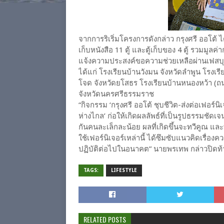
จากการริเริ่มโครงการดังกล่าว กรุงศรี ออโต้ ได้บ
เก็บหนังสือ 11 ตู้ และตู้เก็บของ 4 ตู้ รวมมูลค
แจ้งความประสงค์ขอความช่วยเหลือผ่านเฟสบุ
ได้แก่ โรงเรียนบ้านวังมน จังหวัดลำพูน โรงเ
โจด จังหวัดยโสธร โรงเรียนบ้านหนองหว้า (ถน
จังหวัดนครศรีธรรมราช
“กิจกรรม ‘กรุงศรี ออโต้ ชุบชีวิต-ส่งต่อเฟอร์
ห่างไกล’ ก่อให้เกิดผลลัพธ์ที่เป็นรูปธรรมชัดเจ
กันคนละเล็กละน้อย ผลที่เกิดขึ้นจะทวีคูณ และท
ใช้เฟอร์นิเจอร์เหล่านี้ ได้ซึมซับแนวคิดเรื่
ปฏิบัติต่อไปในอนาคต” นายพรเทพ กล่าวปิดท้
TAGS:
LIFESTYLE
RELATED POSTS