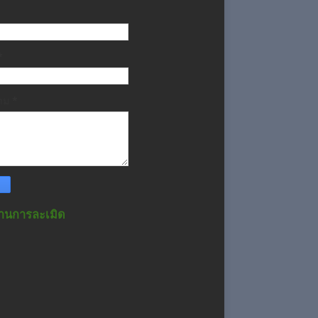
*
วาม
*
านการละเมิด