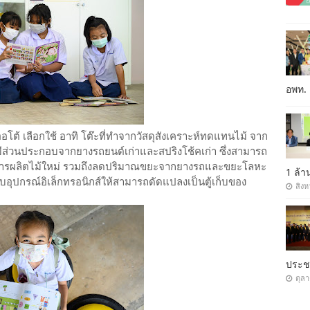
อพท.
ออโต้ เลือกใช้ อาทิ โต๊ะที่ทำจากวัสดุสังเคราะห์ทดแทนไม้ จาก
้ที่มีส่วนประกอบจากยางรถยนต์เก่าและสปริงโช้คเก่า ซึ่งสามารถ
การผลิตไม้ใหม่ รวมถึงลดปริมาณขยะจากยางรถและขยะโลหะ
1 ล้
ก็บอุปกรณ์อิเล็กทรอนิกส์ให้สามารถดัดแปลงเป็นตู้เก็บของ
สิงห
ประ
ตุล