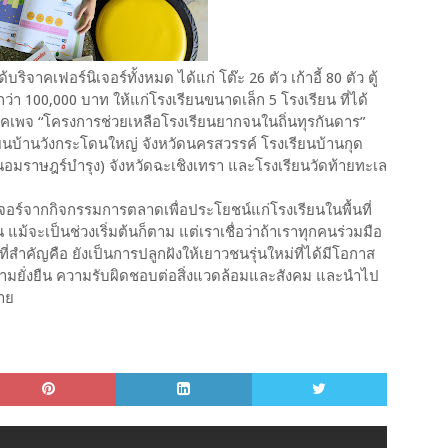
ริจาคเฟอร์นิเจอร์ทั้งหมด ได้แก่ โต๊ะ 26 ตัว เก้าอี้ 80 ตัว ตู้
่ากว่า 100,000 บาท ให้แก่โรงเรียนขนาดเล็ก 5 โรงเรียน ที่ได้
คเพจ “โครงการช่วยเหลือโรงเรียนยากจนในถิ่นทุรกันดาร”
รียนบ้านวังกระโดนใหญ่ จังหวัดนครสวรรค์ โรงเรียนบ้านกุด
อมราษฎร์บำรุง) จังหวัดฉะเชิงเทรา และโรงเรียนวัดท้ายทะเล
นิเจอร์จากกิจกรรมการตลาดเพื่อประโยชน์แก่โรงเรียนในพื้นที่
น แม้จะเป็นช่วงเริ่มต้นก็ตาม แต่เราเชื่อว่าถ้าเราทุกคนร่วมมือ
ี่สำคัญคือ ยังเป็นการปลูกฝังให้เยาวชนรุ่นใหม่ที่ได้มีโอกาส
องความยั่งยืน ความรับผิดชอบต่อสิ่งแวดล้อมและสังคม และนำไป
าย