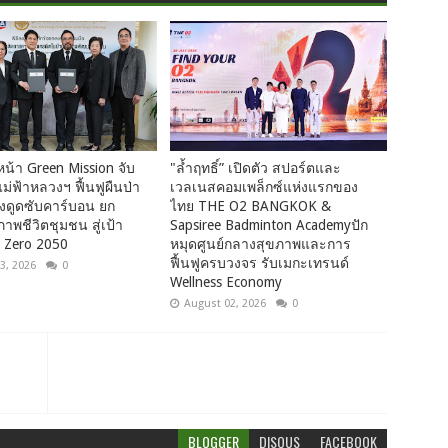
น้า Green Mission จับ
"ล้ำฤทธิ์” เปิดตัว สปอร์ตและ
แม่ฟ้าหลวงฯ ฟื้นฟูผืนป่า
เวลเนสคอมเพล็กซ์แห่งแรกของ
่งดูดซับคาร์บอน ยก
ไทย THE O2 BANGKOK &
าพชีวิตชุมชน สู่เป้า
Sapsiree Badminton Academyปัก
 Zero 2050
หมุดศูนย์กลางสุขภาพและการ
ฟื้นฟูครบวงจร รับเมกะเทรนด์
3, 2026
0
Wellness Economy
August 02, 2026
0
BLOGGER
DISQUS
FACEBOOK