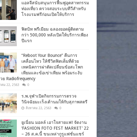
แอลจีสนับสนุนการฟื้นฟูอุตสาหกรรม
ท่องเที่ยว ตรวจสอบระบบทีวีสำหรับ
โรงแรมฟรีก่อนเปิดให้บริการ
ฟิตบิท พรีเมียม ฉลองยอดผู้ติดตาม
กว่า 500,000 หลังเปิดให้บริการเพียง
ปีแรก
“Reboot Your Bounce” คืนการ
เคลื่อนไหว ให้ชีวิตฟิตเต็มที่ด้วย
เทคนิคการผ่าตัดเปลี่ยนข้อสะโพก
เทียมและข้อเข่าเทียม พร้อมระงับ
วย Radiofrequency
าคม 22, 2563
0
ร.พ.จุฬาเปิดกิจกรรมการตรวจ
วินิจฉัยมะเร็งเต้านมให้กับสุภาพสตรี
สิงหาคม 22, 2563
0
ยูเนี่ยน มอลล์ เอาใจสายแฟ! จัดงาน
‘FASHION FOTO FEST MARKET’ 22
– 26 ส.ค.นี้ ขนเหล่ากูรูแฟชั่นแชร์