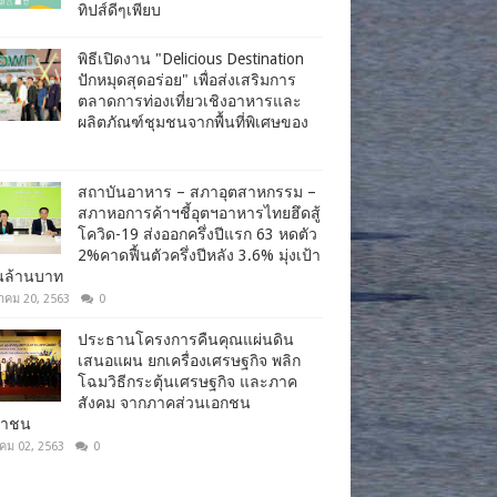
ทิปส์ดีๆเพียบ
พิธีเปิดงาน "Delicious Destination
ปักหมุดสุดอร่อย" เพื่อส่งเสริมการ
ตลาดการท่องเที่ยวเชิงอาหารและ
ผลิตภัณฑ์ชุมชนจากพื้นที่พิเศษของ
สถาบันอาหาร – สภาอุตสาหกรรม –
สภาหอการค้าฯชี้อุตฯอาหารไทยฮึดสู้
โควิด-19 ส่งออกครึ่งปีแรก 63 หดตัว
2%คาดฟื้นตัวครึ่งปีหลัง 3.6% มุ่งเป้า
านล้านบาท
าคม 20, 2563
0
ประธานโครงการคืนคุณแผ่นดิน
เสนอแผน ยกเครื่องเศรษฐกิจ พลิก
โฉมวิธีกระตุ้นเศรษฐกิจ และภาค
สังคม จากภาคส่วนเอกชน
ชาชน
าคม 02, 2563
0