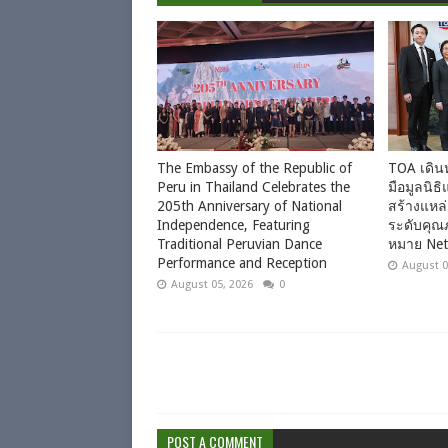
The Embassy of the Republic of
TOA เดินห
Peru in Thailand Celebrates the
มือมูลนิธิ
205th Anniversary of National
สร้างแหล
Independence, Featuring
ระดับคุณภ
Traditional Peruvian Dance
หมาย Net
Performance and Reception
August 0
August 05, 2026
0
POST A COMMENT