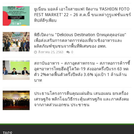
ยูเนี่ยน มอลล์ เอาใจสายแฟ! จัดงาน ‘FASHION FOTO
FEST MARKET’ 22 – 26 ส.ค.นี้ ขนเหล่ากูรูแฟชั่นแชร์
ทิปส์ดีๆเพียบ
พิธีเปิดงาน "Delicious Destination ปักหมุดสุดอร่อย"
เพื่อส่งเสริมการตลาดการท่องเที่ยวเชิงอาหารและ
ผลิตภัณฑ์ชุมชนจากพื้นที่พิเศษของ อพท.
สิงหาคม 25, 2563
0
สถาบันอาหาร – สภาอุตสาหกรรม – สภาหอการค้าฯชี้
อุตฯอาหารไทยฮึดสู้โควิด-19 ส่งออกครึ่งปีแรก 63 หด
ตัว 2%คาดฟื้นตัวครึ่งปีหลัง 3.6% มุ่งเป้า 1 ล้านล้าน
บาท
ประธานโครงการคืนคุณแผ่นดิน เสนอแผน ยกเครื่อง
เศรษฐกิจ พลิกโฉมวิธีกระตุ้นเศรษฐกิจ และภาคสังคม
จากภาคส่วนเอกชน ประชาชน
TAGS