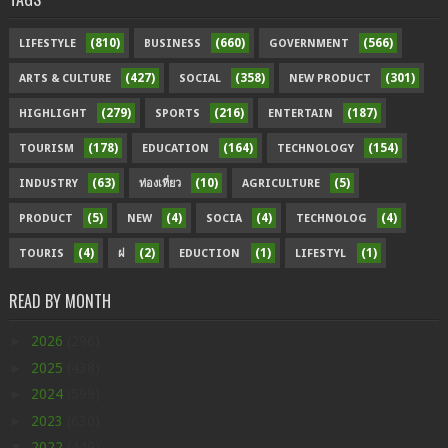
(810)
(660)
(566)
LIFESTYLE
BUSINESS
GOVERNMENT
(427)
(358)
(301)
ARTS & CULTURE
SOCIAL
NEW PRODUCT
(279)
(216)
(187)
HIGHLIGHT
SPORTS
ENTERTAIN
(178)
(164)
(154)
TOURISM
EDUCATION
TECHNOLOGY
(63)
(10)
(5)
INDUSTRY
ท่องเที่ยว
AGRICULTURE
(5)
(4)
(4)
(4)
PRODUCT
NEW
SOCIA
TECHNOLOG
(4)
(2)
(1)
(1)
TOURIS
ฝ
EDUCTION
LIFESTYL
READ BY MONTH
►
2026
(296)
►
2025
(438)
►
2024
(598)
►
2023
(630)
▼
2022
(449)