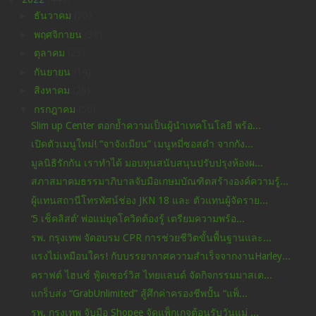
►
ธันวาคม
(20)
►
พฤศจิกายน
(38)
►
ตุลาคม
(23)
►
กันยายน
(14)
►
สิงหาคม
(26)
▼
กรกฎาคม
(50)
Slim up Center ตอกย้ำความเป็นผู้นำเทคโนโลยี พร้อ...
เปิดตัวเมนูใหม่! “จาจังเมียน” เมนูหมี่ซอสดำ จากกัง...
มูลนิธิรักกัน เราทำได้ มอบทุนสนับสนุนปรับปรุงห้องผ...
สภาสมาคมธรรมาภิบาลจับมือเกษมบัณฑิตสร้างองค์ความรู้...
ผู้แทนสถานีโทรทัศน์ช่อง JKN 18 และ ตัวแทนผู้จัดราย...
‘5 เช็คลิสต์’ พ่อแม่ยุคโควิดต้องรู้ เตรียมความพร้อ...
รพ. กรุงเทพ จัดอบรม CPR การช่วยชีวิตขั้นพื้นฐานและ...
แรงไม่เหมือนใคร! กับบรรยากาศความสำเร็จจากงานHarley...
คราฟต์ ไฮนซ์ ฟู้ดเซอร์วิส ไทยแลนด์ จัดกิจกรรมมาสเต...
แกร็บส่ง “GrabUnlimited” สู้ศึกค่าครองชีพปั้น “แพ็...
รพ. กรุงเทพ จับมือ Shopee จัดแพ็กเกจต้อนรับวันแม่ ...