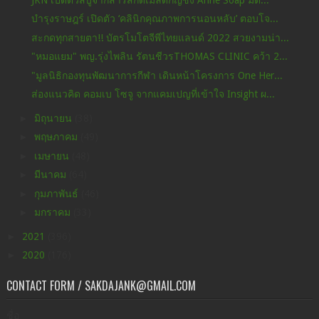
บำรุงราษฎร์ เปิดตัว ‘คลินิกคุณภาพการนอนหลับ’ ตอบโจ...
สะกดทุกสายตา!! บัตรโมโตจีพีไทยแลนด์ 2022 สวยงามน่า...
"หมอแยม" พญ.รุ่งไพลิน รัตนชีวรTHOMAS CLINIC คว้า 2...
"มูลนิธิกองทุนพัฒนาการกีฬา เดินหน้าโครงการ One Her...
ส่องแนวคิด คอมเบ โซจู จากแคมเปญที่เข้าใจ Insight ผ...
►
มิถุนายน
(38)
►
พฤษภาคม
(49)
►
เมษายน
(48)
►
มีนาคม
(64)
►
กุมภาพันธ์
(46)
►
มกราคม
(33)
►
2021
(396)
►
2020
(176)
CONTACT FORM / SAKDAJANK@GMAIL.COM
ชื่อ