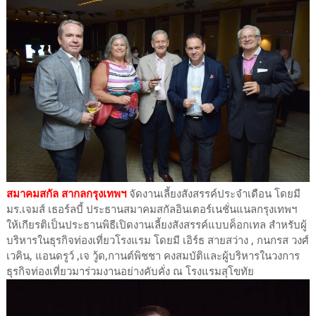
สมาคมสกัล สากลกรุงเทพฯ
จัดงานเลี้ยงสังสรรค์ประจำเดือน โดยมี
มร.เจมส์ เธอร์ลบี้ ประธานสมาคมสกัลอินเตอร์เนชั่นแนลกรุงเทพฯ
ให้เกียรติเป็นประธานพิธีเปิดงานเลี้ยงสังสรรค์แบบค็อกเทล สำหรับผู้
บริหารในธุรกิจท่องเที่ยวโรงแรม โดยมี เอิร์ธ สายสว่าง , กนกรส วงศ์
เวคิน, แอนดรูว์ ,เจ วู้ด,กานต์พิชชา คงสมบัติและผู้บริหารในวงการ
ธุรกิจท่องเที่ยวมาร่วมงานอย่างคับคั่ง ณ โรงแรมสุโขทัย