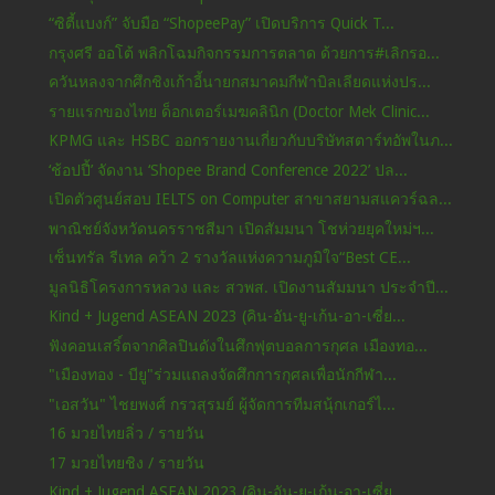
“ซิตี้แบงก์” จับมือ “ShopeePay” เปิดบริการ Quick T...
กรุงศรี ออโต้ พลิกโฉมกิจกรรมการตลาด ด้วยการ#เลิกรอ...
ควันหลงจากศึกชิงเก้าอี้นายกสมาคมกีฬาบิลเลียดแห่งปร...
รายแรกของไทย ด็อกเตอร์เมฆคลินิก (Doctor Mek Clinic...
KPMG และ HSBC ออกรายงานเกี่ยวกับบริษัทสตาร์ทอัพในภ...
‘ช้อปปี้’ จัดงาน ‘Shopee Brand Conference 2022’ ปล...
เปิดตัวศูนย์สอบ IELTS on Computer สาขาสยามสแควร์ฉล...
พาณิชย์จังหวัดนครราชสีมา เปิดสัมมนา โชห่วยยุคใหม่ฯ...
เซ็นทรัล รีเทล คว้า 2 รางวัลแห่งความภูมิใจ“Best CE...
มูลนิธิโครงการหลวง และ สวพส. เปิดงานสัมมนา ประจำปี...
Kind + Jugend ASEAN 2023 (คิน-อัน-ยู-เก้น-อา-เซี่ย...
ฟังคอนเสริ์ตจากศิลปินดังในศึกฟุตบอลการกุศล เมืองทอ...
"เมืองทอง - บียู"ร่วมแถลงจัดศึกการกุศลเพื่อนักกีฬา...
"เอสวัน" ไชยพงศ์ กรวสุรมย์ ผู้จัดการทีมสนุ้กเกอร์ไ...
16 มวยไทยลิ่ว / รายวัน
17 มวยไทยชิง / รายวัน
Kind + Jugend ASEAN 2023 (คิน-อัน-ยู-เก้น-อา-เซี่ย...