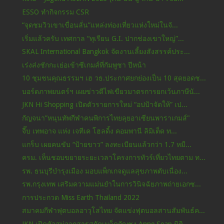
ESSO ทำกิจกรรม CSR
“จุดชมวิวเขาเขื่อนลั่น”แหล่งท่องเที่ยวแห่งใหม่ในจั...
เริ่มแล้วครับ เทศกาล “ทุเรียน G.I. ปากช่องเขาใหญ่”...
SKAL International Bangkok จัดงานเลี้ยงสังสรรค์ประ...
เร่งส่งชักกะเย่อเข้าซีเกมส์ที่กัมพูชา ปีหน้า
10 ชุมชนคุณธรรมฯ เฮ วธ.ประกาศยกย่องเป็น 10 สุดยอดช...
บอร์ดภาพยนตร์ฯ เผยข่าวดีไฟเขียวมาตรการยกเว้นภาษีนั...
JKN Hi Shopping เปิดตัวรายการใหม่ “อปป้าจัดให้” เป...
กัญจนา”หนุนทัพกีฬาคนพิการไทยลุยอาเซียนพาราเกมส์"
จี๊บ เทพอาจ แห่ง เจทีเค โฮลดิ้ง คอมพานี ลิมิเต็ด ท...
แกร็บ เผยคนขับ “ป้ายขาว” ลงทะเบียนแล้วกว่า 1.7 หมื...
ครม. เห็นชอบขยายระยะเวลาโครงการทัวร์เที่ยวไทยตาม ท...
รพ. ธนบุรีบำรุงเมือง มอบแพ็กเกจดูแลสุขภาพตับเนื่อง...
รพ.กรุงเทพ เสริมความแม่นยำในการวินิจฉัยภาพถ่ายเอกซ...
การประกวด Miss Earth Thailand 2022
สมาคมกีฬาฟุตบอลอาวุโสไทย จัดแข่งฟุตบอลสานสัมพันธ์ค...
JKN เปิดตัวสบู่จากสารสกัดเมล็ดกัญชง Anne Soap มิติ...