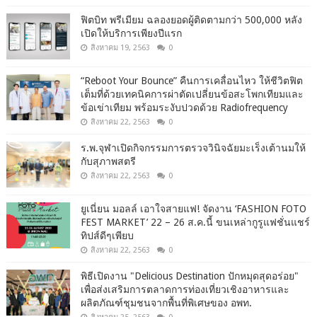
ฟิตบิท พรีเมียม ฉลองยอดผู้ติดตามกว่า 500,000 หลัง
เปิดให้บริการเพียงปีแรก
สิงหาคม 19, 2563
0
“Reboot Your Bounce” คืนการเคลื่อนไหว ให้ชีวิตฟิต
เต็มที่ด้วยเทคนิคการผ่าตัดเปลี่ยนข้อสะโพกเทียมและ
ข้อเข่าเทียม พร้อมระงับปวดด้วย Radiofrequency
สิงหาคม 22, 2563
0
ร.พ.จุฬาเปิดกิจกรรมการตรวจวินิจฉัยมะเร็งเต้านมให้
กับสุภาพสตรี
สิงหาคม 22, 2563
0
ยูเนี่ยน มอลล์ เอาใจสายแฟ! จัดงาน ‘FASHION FOTO
FEST MARKET’ 22 – 26 ส.ค.นี้ ขนเหล่ากูรูแฟชั่นแชร์
ทิปส์ดีๆเพียบ
สิงหาคม 22, 2563
0
พิธีเปิดงาน "Delicious Destination ปักหมุดสุดอร่อย"
เพื่อส่งเสริมการตลาดการท่องเที่ยวเชิงอาหารและ
ผลิตภัณฑ์ชุมชนจากพื้นที่พิเศษของ อพท.