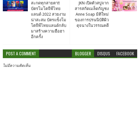
สะกดทุกสายตา!!
JKN เปิดตัวสบู่จาก
บัตรโมโตจีพีไทย
สารสกัดเมล็ดกัญชง
แลนด์ 2022 สวยงาม
Anne Soap มิติใหม่
น่าสะสม บัตรแข็งโม
ของการปรนนิบัติผิว
โตจีพีไทยแลนด์กลับ
ดุจนางในวรรณคดี
มาสร้างความฮือฮา
อีกครั้ง
POST A COMMENT
BLOGGER
DISQUS
FACEBOOK
ไม่มีความคิดเห็น