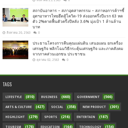
สิงหาคม 25, 2563
0
สถาบันอาหาร – สภาอุตสาหกรรม – สภาหอการค้าฯชี้
อุตฯอาหารไทยฮึดสู้โควิด-19 ส่งออกครึ่งปีแรก 63 หด
ตัว 2%คาดฟื้นตัวครึ่งปีหลัง 3.6% มุ่งเป้า 1 ล้านล้าน
บาท
สิงหาคม 20, 2563
0
ประธานโครงการคืนคุณแผ่นดิน เสนอแผน ยกเครื่อง
เศรษฐกิจ พลิกโฉมวิธีกระตุ้นเศรษฐกิจ และภาคสังคม
จากภาคส่วนเอกชน ประชาชน
ตุลาคม 02, 2563
0
TAGS
(810)
(660)
(566)
LIFESTYLE
BUSINESS
GOVERNMENT
(427)
(358)
(301)
ARTS & CULTURE
SOCIAL
NEW PRODUCT
(279)
(216)
(187)
HIGHLIGHT
SPORTS
ENTERTAIN
(178)
(164)
(154)
TOURISM
EDUCATION
TECHNOLOGY