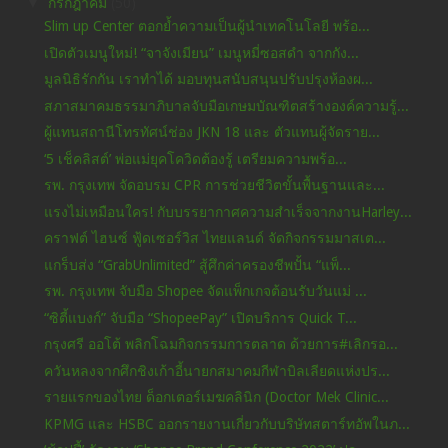
▼
กรกฎาคม
(50)
Slim up Center ตอกย้ำความเป็นผู้นำเทคโนโลยี พร้อ...
เปิดตัวเมนูใหม่! “จาจังเมียน” เมนูหมี่ซอสดำ จากกัง...
มูลนิธิรักกัน เราทำได้ มอบทุนสนับสนุนปรับปรุงห้องผ...
สภาสมาคมธรรมาภิบาลจับมือเกษมบัณฑิตสร้างองค์ความรู้...
ผู้แทนสถานีโทรทัศน์ช่อง JKN 18 และ ตัวแทนผู้จัดราย...
‘5 เช็คลิสต์’ พ่อแม่ยุคโควิดต้องรู้ เตรียมความพร้อ...
รพ. กรุงเทพ จัดอบรม CPR การช่วยชีวิตขั้นพื้นฐานและ...
แรงไม่เหมือนใคร! กับบรรยากาศความสำเร็จจากงานHarley...
คราฟต์ ไฮนซ์ ฟู้ดเซอร์วิส ไทยแลนด์ จัดกิจกรรมมาสเต...
แกร็บส่ง “GrabUnlimited” สู้ศึกค่าครองชีพปั้น “แพ็...
รพ. กรุงเทพ จับมือ Shopee จัดแพ็กเกจต้อนรับวันแม่ ...
“ซิตี้แบงก์” จับมือ “ShopeePay” เปิดบริการ Quick T...
กรุงศรี ออโต้ พลิกโฉมกิจกรรมการตลาด ด้วยการ#เลิกรอ...
ควันหลงจากศึกชิงเก้าอี้นายกสมาคมกีฬาบิลเลียดแห่งปร...
รายแรกของไทย ด็อกเตอร์เมฆคลินิก (Doctor Mek Clinic...
KPMG และ HSBC ออกรายงานเกี่ยวกับบริษัทสตาร์ทอัพในภ...