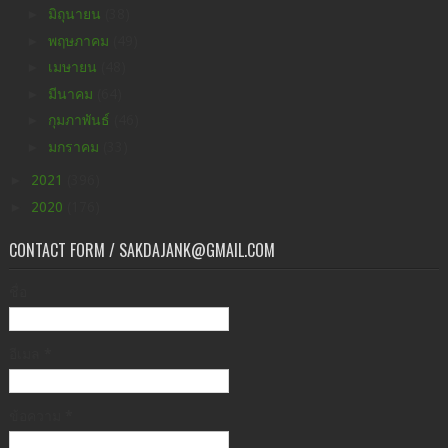
►
มิถุนายน
(38)
►
พฤษภาคม
(49)
►
เมษายน
(48)
►
มีนาคม
(64)
►
กุมภาพันธ์
(46)
►
มกราคม
(33)
►
2021
(396)
►
2020
(176)
CONTACT FORM / SAKDAJANK@GMAIL.COM
ชื่อ
อีเมล
*
ข้อความ
*