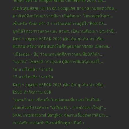
‘ช้อปปี้’ จัดงาน ‘Shopee Brand Conference 2022’ ปล...
เปิดตัวศูนย์สอบ IELTS on Computer สาขาสยามสแควร์ฉล...
พาณิชย์จังหวัดนครราชสีมา เปิดสัมมนา โชห่วยยุคใหม่ฯ...
เซ็นทรัล รีเทล คว้า 2 รางวัลแห่งความภูมิใจ“Best CE...
มูลนิธิโครงการหลวง และ สวพส. เปิดงานสัมมนา ประจำปี...
Kind + Jugend ASEAN 2023 (คิน-อัน-ยู-เก้น-อา-เซี่ย...
ฟังคอนเสริ์ตจากศิลปินดังในศึกฟุตบอลการกุศล เมืองทอ...
"เมืองทอง - บียู"ร่วมแถลงจัดศึกการกุศลเพื่อนักกีฬา...
"เอสวัน" ไชยพงศ์ กรวสุรมย์ ผู้จัดการทีมสนุ้กเกอร์ไ...
16 มวยไทยลิ่ว / รายวัน
17 มวยไทยชิง / รายวัน
Kind + Jugend ASEAN 2023 (คิน-อัน-ยู-เก้น-อา-เซี่ย...
ESSO ทำกิจกรรม CSR
“จุดชมวิวเขาเขื่อนลั่น”แหล่งท่องเที่ยวแห่งใหม่ในจั...
เริ่มแล้วครับ เทศกาล “ทุเรียน G.I. ปากช่องเขาใหญ่”...
SKAL International Bangkok จัดงานเลี้ยงสังสรรค์ประ...
เร่งส่งชักกะเย่อเข้าซีเกมส์ที่กัมพูชา ปีหน้า