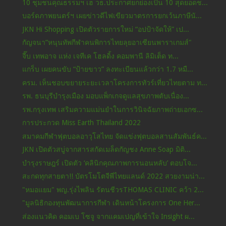
10 ชุมชนคุณธรรมฯ เฮ วธ.ประกาศยกย่องเป็น 10 สุดยอดช...
บอร์ดภาพยนตร์ฯ เผยข่าวดีไฟเขียวมาตรการยกเว้นภาษีนั...
JKN Hi Shopping เปิดตัวรายการใหม่ “อปป้าจัดให้” เป...
กัญจนา”หนุนทัพกีฬาคนพิการไทยลุยอาเซียนพาราเกมส์"
จี๊บ เทพอาจ แห่ง เจทีเค โฮลดิ้ง คอมพานี ลิมิเต็ด ท...
แกร็บ เผยคนขับ “ป้ายขาว” ลงทะเบียนแล้วกว่า 1.7 หมื...
ครม. เห็นชอบขยายระยะเวลาโครงการทัวร์เที่ยวไทยตาม ท...
รพ. ธนบุรีบำรุงเมือง มอบแพ็กเกจดูแลสุขภาพตับเนื่อง...
รพ.กรุงเทพ เสริมความแม่นยำในการวินิจฉัยภาพถ่ายเอกซ...
การประกวด Miss Earth Thailand 2022
สมาคมกีฬาฟุตบอลอาวุโสไทย จัดแข่งฟุตบอลสานสัมพันธ์ค...
JKN เปิดตัวสบู่จากสารสกัดเมล็ดกัญชง Anne Soap มิติ...
บำรุงราษฎร์ เปิดตัว ‘คลินิกคุณภาพการนอนหลับ’ ตอบโจ...
สะกดทุกสายตา!! บัตรโมโตจีพีไทยแลนด์ 2022 สวยงามน่า...
"หมอแยม" พญ.รุ่งไพลิน รัตนชีวรTHOMAS CLINIC คว้า 2...
"มูลนิธิกองทุนพัฒนาการกีฬา เดินหน้าโครงการ One Her...
ส่องแนวคิด คอมเบ โซจู จากแคมเปญที่เข้าใจ Insight ผ...