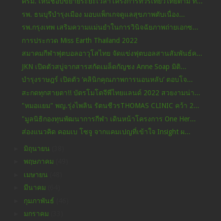
ครม. เห็นชอบขยายระยะเวลาโครงการทัวร์เที่ยวไทยตาม ท...
รพ. ธนบุรีบำรุงเมือง มอบแพ็กเกจดูแลสุขภาพตับเนื่อง...
รพ.กรุงเทพ เสริมความแม่นยำในการวินิจฉัยภาพถ่ายเอกซ...
การประกวด Miss Earth Thailand 2022
สมาคมกีฬาฟุตบอลอาวุโสไทย จัดแข่งฟุตบอลสานสัมพันธ์ค...
JKN เปิดตัวสบู่จากสารสกัดเมล็ดกัญชง Anne Soap มิติ...
บำรุงราษฎร์ เปิดตัว ‘คลินิกคุณภาพการนอนหลับ’ ตอบโจ...
สะกดทุกสายตา!! บัตรโมโตจีพีไทยแลนด์ 2022 สวยงามน่า...
"หมอแยม" พญ.รุ่งไพลิน รัตนชีวรTHOMAS CLINIC คว้า 2...
"มูลนิธิกองทุนพัฒนาการกีฬา เดินหน้าโครงการ One Her...
ส่องแนวคิด คอมเบ โซจู จากแคมเปญที่เข้าใจ Insight ผ...
►
มิถุนายน
(38)
►
พฤษภาคม
(49)
►
เมษายน
(48)
►
มีนาคม
(64)
►
กุมภาพันธ์
(46)
►
มกราคม
(33)