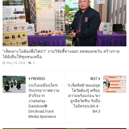
“เห็ดเผาะไม่ต้องพึ่งไฟป่า” งานวิจัยชี้ทางออก ลดหมอกควัน สร้างราย
ได้ยั่งยืนให้ชุมชนเหนือ
May 14, 2026
0
PREVIOUS
NEXT
แรงไม่เหมือนใคร!
‘5 เช็คลิสต์’ พ่อแม่ยุค
กับบรรยากาศความ
โควิดต้องรู้ เตรียม
สำเร็จจาก
ความพร้อมก่อน ‘พา
งานHarley-
ลูกฉีดวัคซีน’ รับมือ
Davidson®
โอมิครอน BA.4 -
Dirt.Road.Track
BA.5
Media Xperience