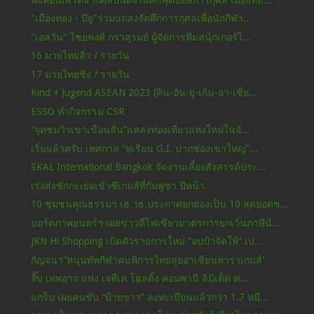
"เมืองทอง - บียู"ร่วมแถลงจัดศึกการกุศลเพื่อนักกีฬา...
"เอสวัน" ไชยพงศ์ กรวสุรมย์ ผู้จัดการทีมสนุ้กเกอร์ไ...
16 มวยไทยลิ่ว / รายวัน
17 มวยไทยชิง / รายวัน
Kind + Jugend ASEAN 2023 (คิน-อัน-ยู-เก้น-อา-เซี่ย...
ESSO ทำกิจกรรม CSR
“จุดชมวิวเขาเขื่อนลั่น”แหล่งท่องเที่ยวแห่งใหม่ในจั...
เริ่มแล้วครับ เทศกาล “ทุเรียน G.I. ปากช่องเขาใหญ่”...
SKAL International Bangkok จัดงานเลี้ยงสังสรรค์ประ...
เร่งส่งชักกะเย่อเข้าซีเกมส์ที่กัมพูชา ปีหน้า
10 ชุมชนคุณธรรมฯ เฮ วธ.ประกาศยกย่องเป็น 10 สุดยอดช...
บอร์ดภาพยนตร์ฯ เผยข่าวดีไฟเขียวมาตรการยกเว้นภาษีนั...
JKN Hi Shopping เปิดตัวรายการใหม่ “อปป้าจัดให้” เป...
กัญจนา”หนุนทัพกีฬาคนพิการไทยลุยอาเซียนพาราเกมส์"
จี๊บ เทพอาจ แห่ง เจทีเค โฮลดิ้ง คอมพานี ลิมิเต็ด ท...
แกร็บ เผยคนขับ “ป้ายขาว” ลงทะเบียนแล้วกว่า 1.7 หมื...