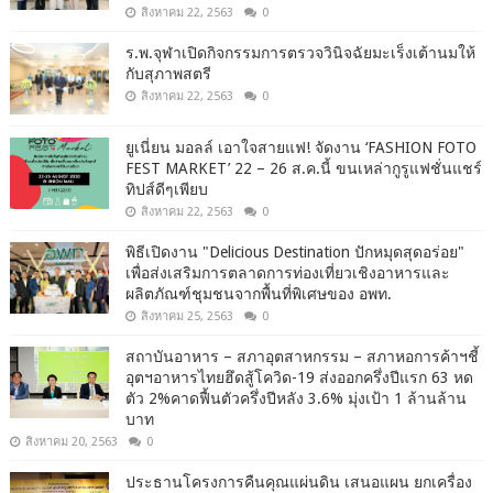
สิงหาคม 22, 2563
0
ร.พ.จุฬาเปิดกิจกรรมการตรวจวินิจฉัยมะเร็งเต้านมให้
กับสุภาพสตรี
สิงหาคม 22, 2563
0
ยูเนี่ยน มอลล์ เอาใจสายแฟ! จัดงาน ‘FASHION FOTO
FEST MARKET’ 22 – 26 ส.ค.นี้ ขนเหล่ากูรูแฟชั่นแชร์
ทิปส์ดีๆเพียบ
สิงหาคม 22, 2563
0
พิธีเปิดงาน "Delicious Destination ปักหมุดสุดอร่อย"
เพื่อส่งเสริมการตลาดการท่องเที่ยวเชิงอาหารและ
ผลิตภัณฑ์ชุมชนจากพื้นที่พิเศษของ อพท.
สิงหาคม 25, 2563
0
สถาบันอาหาร – สภาอุตสาหกรรม – สภาหอการค้าฯชี้
อุตฯอาหารไทยฮึดสู้โควิด-19 ส่งออกครึ่งปีแรก 63 หด
ตัว 2%คาดฟื้นตัวครึ่งปีหลัง 3.6% มุ่งเป้า 1 ล้านล้าน
บาท
สิงหาคม 20, 2563
0
ประธานโครงการคืนคุณแผ่นดิน เสนอแผน ยกเครื่อง