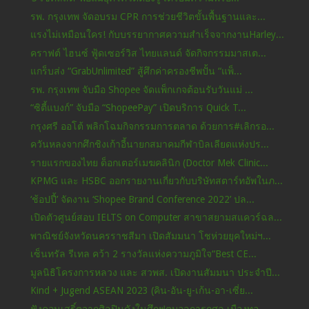
รพ. กรุงเทพ จัดอบรม CPR การช่วยชีวิตขั้นพื้นฐานและ...
แรงไม่เหมือนใคร! กับบรรยากาศความสำเร็จจากงานHarley...
คราฟต์ ไฮนซ์ ฟู้ดเซอร์วิส ไทยแลนด์ จัดกิจกรรมมาสเต...
แกร็บส่ง “GrabUnlimited” สู้ศึกค่าครองชีพปั้น “แพ็...
รพ. กรุงเทพ จับมือ Shopee จัดแพ็กเกจต้อนรับวันแม่ ...
“ซิตี้แบงก์” จับมือ “ShopeePay” เปิดบริการ Quick T...
กรุงศรี ออโต้ พลิกโฉมกิจกรรมการตลาด ด้วยการ#เลิกรอ...
ควันหลงจากศึกชิงเก้าอี้นายกสมาคมกีฬาบิลเลียดแห่งปร...
รายแรกของไทย ด็อกเตอร์เมฆคลินิก (Doctor Mek Clinic...
KPMG และ HSBC ออกรายงานเกี่ยวกับบริษัทสตาร์ทอัพในภ...
‘ช้อปปี้’ จัดงาน ‘Shopee Brand Conference 2022’ ปล...
เปิดตัวศูนย์สอบ IELTS on Computer สาขาสยามสแควร์ฉล...
พาณิชย์จังหวัดนครราชสีมา เปิดสัมมนา โชห่วยยุคใหม่ฯ...
เซ็นทรัล รีเทล คว้า 2 รางวัลแห่งความภูมิใจ“Best CE...
มูลนิธิโครงการหลวง และ สวพส. เปิดงานสัมมนา ประจำปี...
Kind + Jugend ASEAN 2023 (คิน-อัน-ยู-เก้น-อา-เซี่ย...
ฟังคอนเสริ์ตจากศิลปินดังในศึกฟุตบอลการกุศล เมืองทอ...