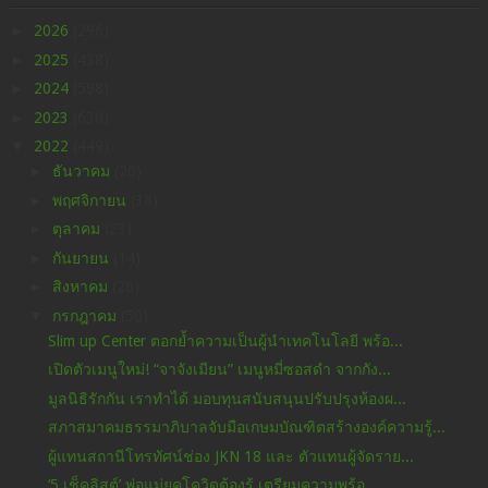
►
2026
(296)
►
2025
(438)
►
2024
(598)
►
2023
(630)
▼
2022
(449)
►
ธันวาคม
(20)
►
พฤศจิกายน
(38)
►
ตุลาคม
(23)
►
กันยายน
(14)
►
สิงหาคม
(26)
▼
กรกฎาคม
(50)
Slim up Center ตอกย้ำความเป็นผู้นำเทคโนโลยี พร้อ...
เปิดตัวเมนูใหม่! “จาจังเมียน” เมนูหมี่ซอสดำ จากกัง...
มูลนิธิรักกัน เราทำได้ มอบทุนสนับสนุนปรับปรุงห้องผ...
สภาสมาคมธรรมาภิบาลจับมือเกษมบัณฑิตสร้างองค์ความรู้...
ผู้แทนสถานีโทรทัศน์ช่อง JKN 18 และ ตัวแทนผู้จัดราย...
‘5 เช็คลิสต์’ พ่อแม่ยุคโควิดต้องรู้ เตรียมความพร้อ...