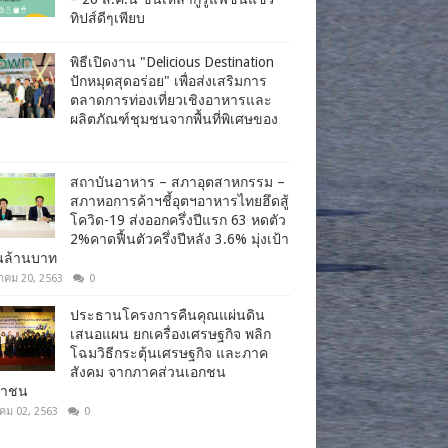
ทิปส์ดีๆเพียบ
พิธีเปิดงาน "Delicious Destination
ปักหมุดสุดอร่อย" เพื่อส่งเสริมการ
ตลาดการท่องเที่ยวเชิงอาหารและ
ผลิตภัณฑ์ชุมชนจากพื้นที่พิเศษของ
สถาบันอาหาร – สภาอุตสาหกรรม –
สภาหอการค้าฯชี้อุตฯอาหารไทยฮึดสู้
โควิด-19 ส่งออกครึ่งปีแรก 63 หดตัว
2%คาดฟื้นตัวครึ่งปีหลัง 3.6% มุ่งเป้า
านล้านบาท
าคม 20, 2563
0
ประธานโครงการคืนคุณแผ่นดิน
เสนอแผน ยกเครื่องเศรษฐกิจ พลิก
โฉมวิธีกระตุ้นเศรษฐกิจ และภาค
สังคม จากภาคส่วนเอกชน
ชาชน
าคม 02, 2563
0