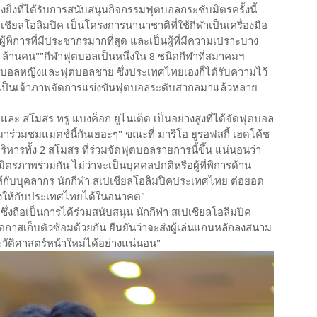
งยิ่งที่ได้รับการสนับสนุนกิจกรรมฟุตบอลกระชับมิตรครั้งนี้
ปเชียลโอลิมปิค เป็นโครงการนานาชาติที่ใช้กีฬาเป็นเครื่องมือ
ู้พิการที่มีประชากรมากที่สุด และเป็นผู้ที่มีความเปราะบาง
 ล้านคน""กีฬาฟุตบอลเป็นหนึ่งใน 8 ชนิดกีฬาที่สมาคมฯ
ตบอลหญิงและฟุตบอลชาย ซึ่งประเทศไทยเองก็ได้รับความไว้
ห้เป็นเจ้าภาพจัดการแข่งขันฟุตบอลระดับสากลมาแล้วหลาย
ะ สโมสร ทรู แบงค็อก ยูไนเต็ด เป็นอย่างสูงที่ได้จัดฟุตบอล
าร่วมชมแมตช์นี้กันเยอะๆ" ขณะที่ มาริโอ ยูรอฟสกี้ เฮดโค้ช
ริหารทั้ง 2 สโมสร ที่ร่วมจัดฟุตบอลรายการนี้ขึ้น แน่นอนว่า
ตรภาพร่วมกัน ไม่ว่าจะเป็นบุคคลปกติหรือผู้ที่พิการด้าน
้กับบุคลากร นักกีฬา สเปเชียลโอลิมปิคประเทศไทย ต่อยอด
สียงให้กับประเทศไทยได้ในอนาคต"
ึ่งถือเป็นการได้ร่วมสนับสนุน นักกีฬา สเปเชียลโอลิมปิค
าสเก็บตัวซ้อมด้วยกัน ยืนยันว่าจะส่งผู้เล่นแกนหลักลงสนาม
ระวัติศาสตร์หน้าใหม่ได้อย่างแน่นอน"