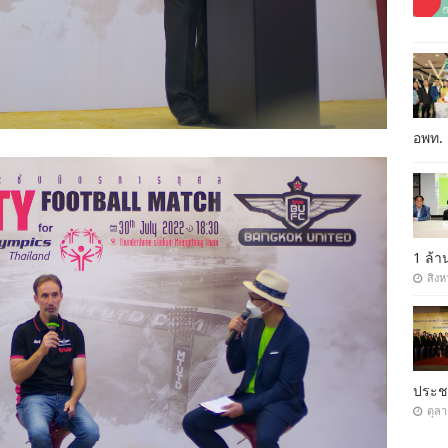
อพท.
1 ล้
สิงห
ประ
ตุล