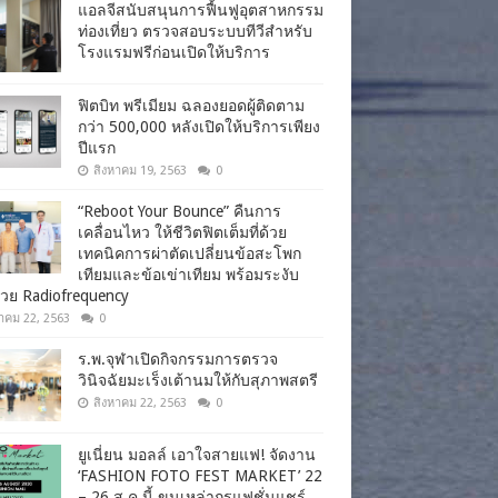
แอลจีสนับสนุนการฟื้นฟูอุตสาหกรรม
ท่องเที่ยว ตรวจสอบระบบทีวีสำหรับ
โรงแรมฟรีก่อนเปิดให้บริการ
ฟิตบิท พรีเมียม ฉลองยอดผู้ติดตาม
กว่า 500,000 หลังเปิดให้บริการเพียง
ปีแรก
สิงหาคม 19, 2563
0
“Reboot Your Bounce” คืนการ
เคลื่อนไหว ให้ชีวิตฟิตเต็มที่ด้วย
เทคนิคการผ่าตัดเปลี่ยนข้อสะโพก
เทียมและข้อเข่าเทียม พร้อมระงับ
วย Radiofrequency
าคม 22, 2563
0
ร.พ.จุฬาเปิดกิจกรรมการตรวจ
วินิจฉัยมะเร็งเต้านมให้กับสุภาพสตรี
สิงหาคม 22, 2563
0
ยูเนี่ยน มอลล์ เอาใจสายแฟ! จัดงาน
‘FASHION FOTO FEST MARKET’ 22
– 26 ส.ค.นี้ ขนเหล่ากูรูแฟชั่นแชร์