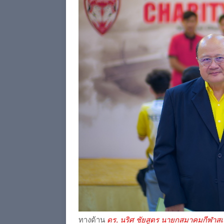
ทางด้าน
ดร. นริศ ชัยสูตร นายกสมาคมกีฬาสเ