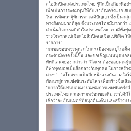
ลโอลิมปิคแห่งประเทศไทย รู้สึกเป็นเกียรติอย่า
เพื่อเป็นการระดมทุนให้กับเราเป็นครั้งแรก สเ
ในการพัฒนาผู้พิการทางสติปัญญา ซึ่งเป็นกลุ่มผ
ทางสังคมมากที่สุด ซึ่งประเทศไทยมีมากกว่า 2
ดำเนินกิจกรรมกีฬาในประเทศไทย เรามีทั้งฟุ
วางใจจากสเปเชียลโอลิมปิคเอเชียแปซิฟิค ใ
รายการ"
"ผมขอขอบพระคุณ สโมสร เมืองทอง ยูไนเต็ด แล
กระชับมิตรครั้งนี้ขึ้น และขอเชิญแฟนฟุตบอลม
ทัพกิเลนผยอง กล่าวว่า "สิ่งแรกต้องขอบคุณผู้บ
กีฬาฟุตบอลเป็นสื่อกลางกับทุกคน ในการสร้างมิ
ต่างๆ" "สโมสรขอเป็นอีกหนึ่งแรงบันดาลใจให
พัฒนาสู่การแข่งขันระดับโลก เพื่อสร้างชื่อเ
"อยากให้แฟนบอลมาร่วมชมการแข่งขันครั้งนี้ ซ
ประเทศไทย ส่วนความพร้อมของทีม เราได้มีโอก
เชื่อว่าจะเป็นแมตช์ที่สนุกตื่นเต้น และสร้างป