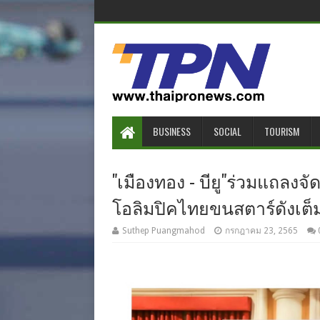
BUSINESS
SOCIAL
TOURISM
"เมืองทอง - บียู"ร่วมแถลงจั
โอลิมปิคไทยขนสตาร์ดังเต็ม
Suthep Puangmahod
กรกฎาคม 23, 2565