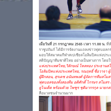
เมื่อวันที่ 21 กรกฎาคม 2565 เวลา 11.00 น.
ที
ราชูปถัมภ์ ได้มีการจัดงานแถลงข่าวฟุตบอลกร
มอบให้สมาคมกีฬาสเปเชียลโอลิมปิคแห่งประเท
สติปัญญาทีมชาติไทย อย่างเป็นทางการ โดย
แห่งประเทศไทย,วิลักษณ์ โหลทอง ประธานสโม
โอลิมปิคแห่งประเทศไทย, รณฤทธิ์ ซื่อวาจา ผู
ผู้ฝึกสอน, สุรเดช อนันทพงศ์ ผู้จัดการทีมสโมสร
ฟุตบอลของทั้งสองทีม อดิศักดิ์ ไกรษร สโมสร เม
ยูไนเต็ด พร้อมด้วย ไพฑูร ชุติมากรกุล นาย
สื่อมวลชนจำนวนมาก