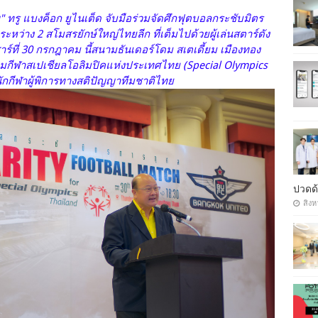
" ทรู แบงค็อก ยูไนเต็ด จับมือร่วมจัดศึกฟุตบอลกระชับมิตร
หว่าง 2 สโมสรยักษ์ใหญ่ไทยลีก ที่เต็มไปด้วยผู้เล่นสตาร์ดัง
สาร์ที่ 30 กรกฎาคม นี้สนามธันเดอร์โดม สเตเดี้ยม เมืองทอง
มกีฬาสเปเชียลโอลิมปิคแห่งประเทศไทย (Special Olympics
นักกีฬาผู้พิการทางสติปัญญาทีมชาติไทย
ปวดด้
สิงห