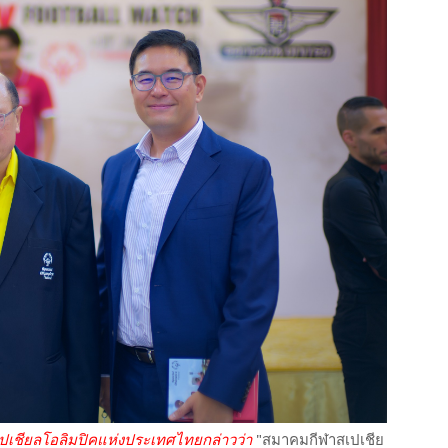
ปเชียลโอลิมปิคแห่งประเทศไทยกล่าวว่า
"สมาคมกีฬาสเปเชีย