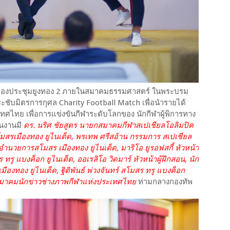
่ห้องประชุมยูงทอง 2 ภายในสมาคมธรรมศาสตร์ ในพระบรม
ะชับมิตรการกุศล Charity Football Match เพื่อนำรายได้
ศไทย เพื่อการแข่งขันกีฬาระดับโลกของ นักกีฬาผู้พิการทาง
ในงานมี
ดร. นริศ ชัยสูตร นายกสมาคมกีฬาสเปเชียลโอลิมปิค
สรเมืองทอง ยูไนเต็ด, พรเทพ ศรีสอ้าน กรรมการ สเปเชียล
้อำนวยการสโมสร เมืองทอง ยูไนเต็ด, มาริโอ ยูรอฟสกี้ หัวหน้า
 ทรู แบงค็อก ยูไนเต็ด, ออเรลิโอ วิดมาร์ หัวหน้าผู้ฝึกสอน, นัก
ืองทอง ยูไนเต็ด, ฐิติพันธ์ พ่วงจันทร์ สโมสร ทรู แบงค็อก
กสมาคมนักข่าวช่างภาพกีฬาแห่งประเทศไทย
ท่ามกลางกองทัพ