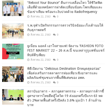
“Reboot Your Bounce” คืนการเคลื่อนไหว ให้ชีวิตฟิต
เต็มที่ด้วยเทคนิคการผ่าตัดเปลี่ยนข้อสะโพกเทียมและ
ข้อเข่าเทียม พร้อมระงับปวดด้วย Radiofrequency
สิงหาคม 22, 2563
0
ร.พ.จุฬาเปิดกิจกรรมการตรวจวินิจฉัยมะเร็งเต้านมให้
กับสุภาพสตรี
สิงหาคม 22, 2563
0
ยูเนี่ยน มอลล์ เอาใจสายแฟ! จัดงาน ‘FASHION FOTO
FEST MARKET’ 22 – 26 ส.ค.นี้ ขนเหล่ากูรูแฟชั่นแชร์
ทิปส์ดีๆเพียบ
สิงหาคม 22, 2563
0
พิธีเปิดงาน "Delicious Destination ปักหมุดสุดอร่อย"
เพื่อส่งเสริมการตลาดการท่องเที่ยวเชิงอาหารและ
ผลิตภัณฑ์ชุมชนจากพื้นที่พิเศษของ อพท.
สิงหาคม 25, 2563
0
สถาบันอาหาร – สภาอุตสาหกรรม – สภาหอการค้าฯชี้
อุตฯอาหารไทยฮึดสู้โควิด-19 ส่งออกครึ่งปีแรก 63 หด
ตัว 2%คาดฟื้นตัวครึ่งปีหลัง 3.6% มุ่งเป้า 1 ล้านล้าน
บาท