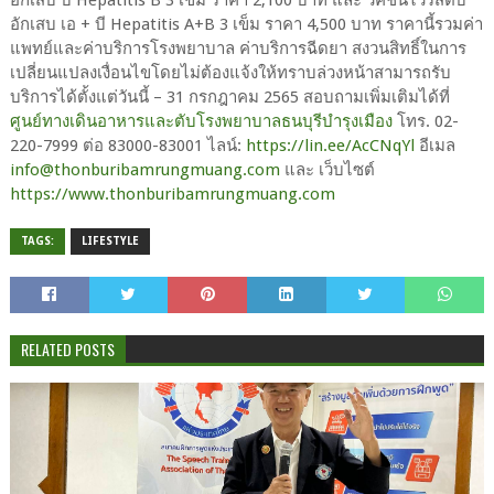
อักเสบ บี Hepatitis B 3 เข็ม ราคา 2,100 บาท และ วัคชีนไวรัสตับ
อักเสบ เอ + บี Hepatitis A+B 3 เข็ม ราคา 4,500 บาท ราคานี้รวมค่า
แพทย์และค่าบริการโรงพยาบาล ค่าบริการฉีดยา สงวนสิทธิ์ในการ
เปลี่ยนแปลงเงื่อนไขโดยไม่ต้องแจ้งให้ทราบล่วงหน้าสามารถรับ
บริการได้ตั้งแต่วันนี้ – 31 กรกฎาคม 2565 สอบถามเพิ่มเติมได้ที่
ศูนย์ทางเดินอาหารและตับโรงพยาบาลธนบุรีบำรุงเมือง
โทร. 02-
220-7999 ต่อ 83000-83001 ไลน์:
https://lin.ee/AcCNqYl
อีเมล
info@thonburibamrungmuang.com
และ เว็บไซต์
https://www.thonburibamrungmuang.com
TAGS:
LIFESTYLE
RELATED POSTS