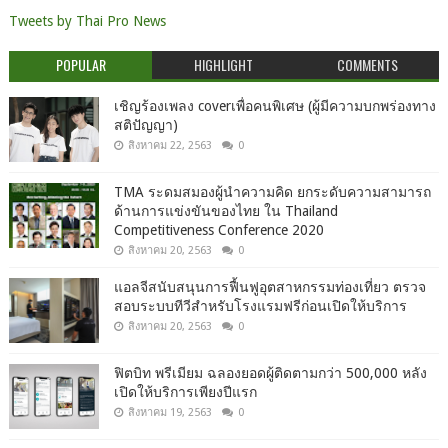
Tweets by Thai Pro News
POPULAR
HIGHLIGHT
COMMENTS
เชิญร้องเพลง coverเพื่อคนพิเศษ (ผู้มีความบกพร่องทาง
สติปัญญา)
สิงหาคม 22, 2563
0
TMA ระดมสมองผู้นำความคิด ยกระดับความสามารถ
ด้านการแข่งขันของไทย ใน Thailand
Competitiveness Conference 2020
สิงหาคม 20, 2563
0
แอลจีสนับสนุนการฟื้นฟูอุตสาหกรรมท่องเที่ยว ตรวจ
สอบระบบทีวีสำหรับโรงแรมฟรีก่อนเปิดให้บริการ
สิงหาคม 20, 2563
0
ฟิตบิท พรีเมียม ฉลองยอดผู้ติดตามกว่า 500,000 หลัง
เปิดให้บริการเพียงปีแรก
สิงหาคม 19, 2563
0