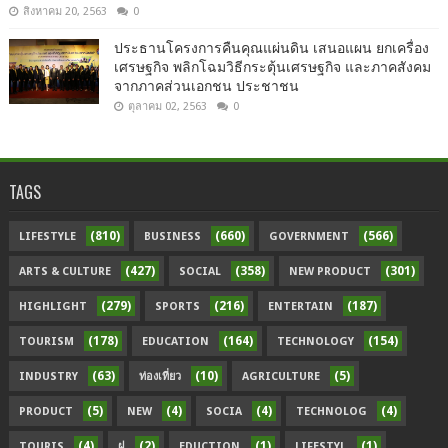
สิงหาคม 20, 2563
0
ประธานโครงการคืนคุณแผ่นดิน เสนอแผน ยกเครื่อง
เศรษฐกิจ พลิกโฉมวิธีกระตุ้นเศรษฐกิจ และภาคสังคม
จากภาคส่วนเอกชน ประชาชน
ตุลาคม 02, 2563
0
TAGS
(810)
(660)
(566)
LIFESTYLE
BUSINESS
GOVERNMENT
(427)
(358)
(301)
ARTS & CULTURE
SOCIAL
NEW PRODUCT
(279)
(216)
(187)
HIGHLIGHT
SPORTS
ENTERTAIN
(178)
(164)
(154)
TOURISM
EDUCATION
TECHNOLOGY
(63)
(10)
(5)
INDUSTRY
ท่องเที่ยว
AGRICULTURE
(5)
(4)
(4)
(4)
PRODUCT
NEW
SOCIA
TECHNOLOG
(4)
(2)
(1)
(1)
TOURIS
ฝ
EDUCTION
LIFESTYL