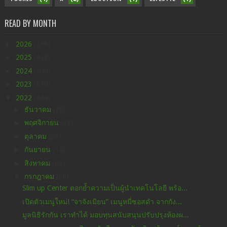
READ BY MONTH
►
2026
(296)
►
2025
(438)
►
2024
(598)
►
2023
(630)
▼
2022
(449)
►
ธันวาคม
(20)
►
พฤศจิกายน
(38)
►
ตุลาคม
(23)
►
กันยายน
(14)
►
สิงหาคม
(26)
▼
กรกฎาคม
(50)
Slim up Center ตอกย้ำความเป็นผู้นำเทคโนโลยี พร้อ...
เปิดตัวเมนูใหม่! “จาจังเมียน” เมนูหมี่ซอสดำ จากกัง...
มูลนิธิรักกัน เราทำได้ มอบทุนสนับสนุนปรับปรุงห้องผ...