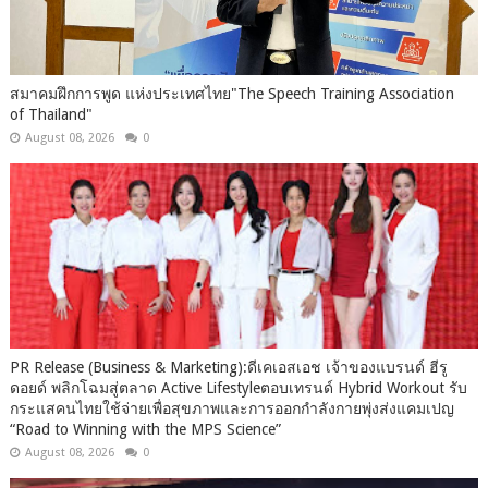
สมาคมฝึกการพูด แห่งประเทศไทย"The Speech Training Association
of Thailand"
August 08, 2026
0
PR Release (Business & Marketing):ดีเคเอสเอช เจ้าของแบรนด์ ฮีรู
ดอยด์ พลิกโฉมสู่ตลาด Active Lifestyleตอบเทรนด์ Hybrid Workout รับ
กระแสคนไทยใช้จ่ายเพื่อสุขภาพและการออกกำลังกายพุ่งส่งแคมเปญ
“Road to Winning with the MPS Science”
August 08, 2026
0