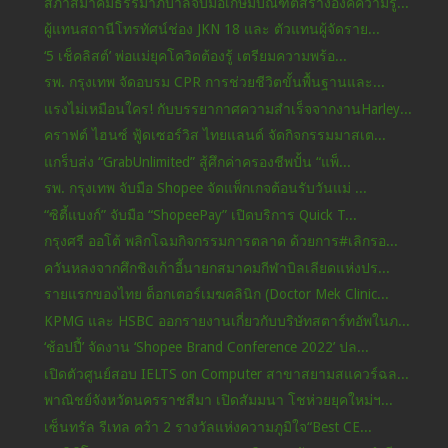
สภาสมาคมธรรมาภิบาลจับมือเกษมบัณฑิตสร้างองค์ความรู้...
ผู้แทนสถานีโทรทัศน์ช่อง JKN 18 และ ตัวแทนผู้จัดราย...
‘5 เช็คลิสต์’ พ่อแม่ยุคโควิดต้องรู้ เตรียมความพร้อ...
รพ. กรุงเทพ จัดอบรม CPR การช่วยชีวิตขั้นพื้นฐานและ...
แรงไม่เหมือนใคร! กับบรรยากาศความสำเร็จจากงานHarley...
คราฟต์ ไฮนซ์ ฟู้ดเซอร์วิส ไทยแลนด์ จัดกิจกรรมมาสเต...
แกร็บส่ง “GrabUnlimited” สู้ศึกค่าครองชีพปั้น “แพ็...
รพ. กรุงเทพ จับมือ Shopee จัดแพ็กเกจต้อนรับวันแม่ ...
“ซิตี้แบงก์” จับมือ “ShopeePay” เปิดบริการ Quick T...
กรุงศรี ออโต้ พลิกโฉมกิจกรรมการตลาด ด้วยการ#เลิกรอ...
ควันหลงจากศึกชิงเก้าอี้นายกสมาคมกีฬาบิลเลียดแห่งปร...
รายแรกของไทย ด็อกเตอร์เมฆคลินิก (Doctor Mek Clinic...
KPMG และ HSBC ออกรายงานเกี่ยวกับบริษัทสตาร์ทอัพในภ...
‘ช้อปปี้’ จัดงาน ‘Shopee Brand Conference 2022’ ปล...
เปิดตัวศูนย์สอบ IELTS on Computer สาขาสยามสแควร์ฉล...
พาณิชย์จังหวัดนครราชสีมา เปิดสัมมนา โชห่วยยุคใหม่ฯ...
เซ็นทรัล รีเทล คว้า 2 รางวัลแห่งความภูมิใจ“Best CE...