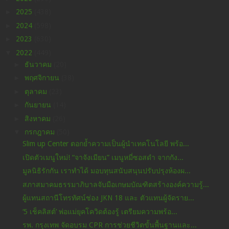
►
2025
(438)
►
2024
(598)
►
2023
(630)
▼
2022
(449)
►
ธันวาคม
(20)
►
พฤศจิกายน
(38)
►
ตุลาคม
(23)
►
กันยายน
(14)
►
สิงหาคม
(26)
▼
กรกฎาคม
(50)
Slim up Center ตอกย้ำความเป็นผู้นำเทคโนโลยี พร้อ...
เปิดตัวเมนูใหม่! “จาจังเมียน” เมนูหมี่ซอสดำ จากกัง...
มูลนิธิรักกัน เราทำได้ มอบทุนสนับสนุนปรับปรุงห้องผ...
สภาสมาคมธรรมาภิบาลจับมือเกษมบัณฑิตสร้างองค์ความรู้...
ผู้แทนสถานีโทรทัศน์ช่อง JKN 18 และ ตัวแทนผู้จัดราย...
‘5 เช็คลิสต์’ พ่อแม่ยุคโควิดต้องรู้ เตรียมความพร้อ...
รพ. กรุงเทพ จัดอบรม CPR การช่วยชีวิตขั้นพื้นฐานและ...