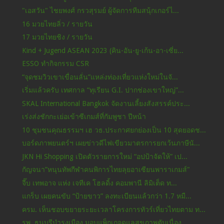
"เอสวัน" ไชยพงศ์ กรวสุรมย์ ผู้จัดการทีมสนุ้กเกอร์ไ...
16 มวยไทยลิ่ว / รายวัน
17 มวยไทยชิง / รายวัน
Kind + Jugend ASEAN 2023 (คิน-อัน-ยู-เก้น-อา-เซี่ย...
ESSO ทำกิจกรรม CSR
“จุดชมวิวเขาเขื่อนลั่น”แหล่งท่องเที่ยวแห่งใหม่ในจั...
เริ่มแล้วครับ เทศกาล “ทุเรียน G.I. ปากช่องเขาใหญ่”...
SKAL International Bangkok จัดงานเลี้ยงสังสรรค์ประ...
เร่งส่งชักกะเย่อเข้าซีเกมส์ที่กัมพูชา ปีหน้า
10 ชุมชนคุณธรรมฯ เฮ วธ.ประกาศยกย่องเป็น 10 สุดยอดช...
บอร์ดภาพยนตร์ฯ เผยข่าวดีไฟเขียวมาตรการยกเว้นภาษีนั...
JKN Hi Shopping เปิดตัวรายการใหม่ “อปป้าจัดให้” เป...
กัญจนา”หนุนทัพกีฬาคนพิการไทยลุยอาเซียนพาราเกมส์"
จี๊บ เทพอาจ แห่ง เจทีเค โฮลดิ้ง คอมพานี ลิมิเต็ด ท...
แกร็บ เผยคนขับ “ป้ายขาว” ลงทะเบียนแล้วกว่า 1.7 หมื...
ครม. เห็นชอบขยายระยะเวลาโครงการทัวร์เที่ยวไทยตาม ท...
รพ. ธนบุรีบำรุงเมือง มอบแพ็กเกจดูแลสุขภาพตับเนื่อง...