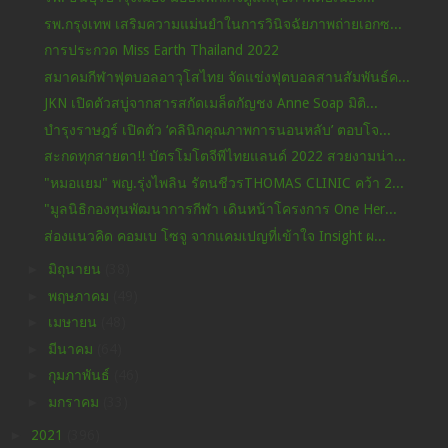
รพ.กรุงเทพ เสริมความแม่นยำในการวินิจฉัยภาพถ่ายเอกซ...
การประกวด Miss Earth Thailand 2022
สมาคมกีฬาฟุตบอลอาวุโสไทย จัดแข่งฟุตบอลสานสัมพันธ์ค...
JKN เปิดตัวสบู่จากสารสกัดเมล็ดกัญชง Anne Soap มิติ...
บำรุงราษฎร์ เปิดตัว ‘คลินิกคุณภาพการนอนหลับ’ ตอบโจ...
สะกดทุกสายตา!! บัตรโมโตจีพีไทยแลนด์ 2022 สวยงามน่า...
"หมอแยม" พญ.รุ่งไพลิน รัตนชีวรTHOMAS CLINIC คว้า 2...
"มูลนิธิกองทุนพัฒนาการกีฬา เดินหน้าโครงการ One Her...
ส่องแนวคิด คอมเบ โซจู จากแคมเปญที่เข้าใจ Insight ผ...
►
มิถุนายน
(38)
►
พฤษภาคม
(49)
►
เมษายน
(48)
►
มีนาคม
(64)
►
กุมภาพันธ์
(46)
►
มกราคม
(33)
►
2021
(396)