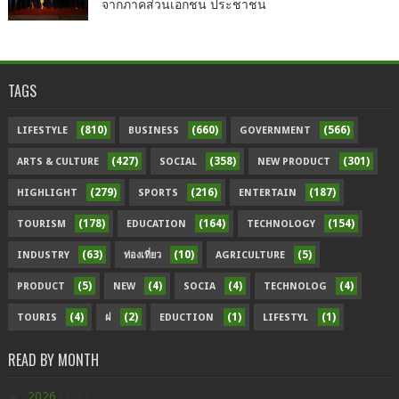
จากภาคส่วนเอกชน ประชาชน
TAGS
(810)
(660)
(566)
LIFESTYLE
BUSINESS
GOVERNMENT
(427)
(358)
(301)
ARTS & CULTURE
SOCIAL
NEW PRODUCT
(279)
(216)
(187)
HIGHLIGHT
SPORTS
ENTERTAIN
(178)
(164)
(154)
TOURISM
EDUCATION
TECHNOLOGY
(63)
(10)
(5)
INDUSTRY
ท่องเที่ยว
AGRICULTURE
(5)
(4)
(4)
(4)
PRODUCT
NEW
SOCIA
TECHNOLOG
(4)
(2)
(1)
(1)
TOURIS
ฝ
EDUCTION
LIFESTYL
READ BY MONTH
►
2026
(296)