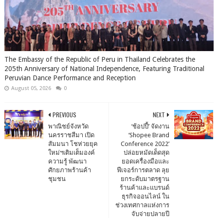
The Embassy of the Republic of Peru in Thailand Celebrates the
205th Anniversary of National Independence, Featuring Traditional
Peruvian Dance Performance and Reception
August 05, 2026
0
PREVIOUS
NEXT
พาณิชย์จังหวัด
‘ช้อปปี้’ จัดงาน
นครราชสีมา เปิด
‘Shopee Brand
สัมมนา โชห่วยยุค
Conference 2022’
ใหม่ฯเติมเต็มองค์
ปล่อยหมัดเด็ดสุด
ความรู้ พัฒนา
ยอดเครื่องมือและ
ศักยภาพร้านค้า
ฟีเจอร์การตลาด ลุย
ชุมชน
ยกระดับมาตรฐาน
ร้านค้าและแบรนด์
ธุรกิจออนไลน์ ใน
ช่วงเทศกาลแห่งการ
จับจ่ายปลายปี