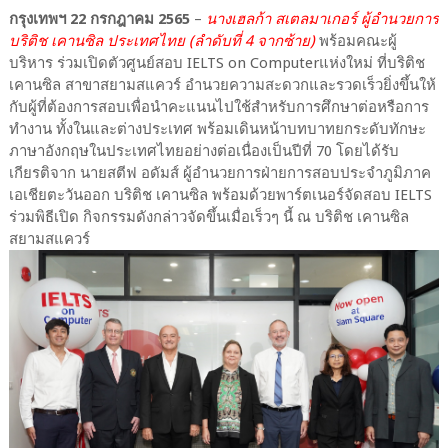
กรุงเทพฯ 22 กรกฎาคม 2565
–
นางเฮลก้า สเตลมาเกอร์ ผู้อำนวยการ
บริติช เคานซิล ประเทศไทย (ลำดับที่ 4 จากซ้าย)
พร้อมคณะผู้
บริหาร ร่วมเปิดตัวศูนย์สอบ IELTS on Computerแห่งใหม่ ที่บริติช
เคานซิล สาขาสยามสแควร์ อำนวยความสะดวกและรวดเร็วยิ่งขึ้นให้
กับผู้ที่ต้องการสอบเพื่อนำคะแนนไปใช้สำหรับการศึกษาต่อหรือการ
ทำงาน ทั้งในและต่างประเทศ พร้อมเดินหน้าบทบาทยกระดับทักษะ
ภาษาอังกฤษในประเทศไทยอย่างต่อเนื่องเป็นปีที่ 70 โดยได้รับ
เกียรติจาก นายสตีฟ อดัมส์ ผู้อำนวยการฝ่ายการสอบประจำภูมิภาค
เอเชียตะวันออก บริติช เคานซิล พร้อมด้วยพาร์ตเนอร์จัดสอบ IELTS
ร่วมพิธีเปิด กิจกรรมดังกล่าวจัดขึ้นเมื่อเร็วๆ นี้ ณ บริติช เคานซิล
สยามสแควร์