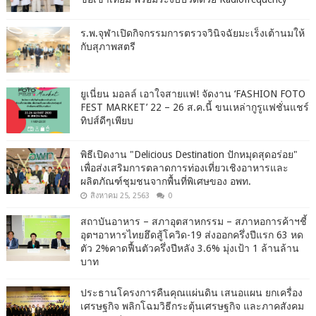
ร.พ.จุฬาเปิดกิจกรรมการตรวจวินิจฉัยมะเร็งเต้านมให้
กับสุภาพสตรี
ยูเนี่ยน มอลล์ เอาใจสายแฟ! จัดงาน ‘FASHION FOTO
FEST MARKET’ 22 – 26 ส.ค.นี้ ขนเหล่ากูรูแฟชั่นแชร์
ทิปส์ดีๆเพียบ
พิธีเปิดงาน "Delicious Destination ปักหมุดสุดอร่อย"
เพื่อส่งเสริมการตลาดการท่องเที่ยวเชิงอาหารและ
ผลิตภัณฑ์ชุมชนจากพื้นที่พิเศษของ อพท.
สิงหาคม 25, 2563
0
สถาบันอาหาร – สภาอุตสาหกรรม – สภาหอการค้าฯชี้
อุตฯอาหารไทยฮึดสู้โควิด-19 ส่งออกครึ่งปีแรก 63 หด
ตัว 2%คาดฟื้นตัวครึ่งปีหลัง 3.6% มุ่งเป้า 1 ล้านล้าน
บาท
ประธานโครงการคืนคุณแผ่นดิน เสนอแผน ยกเครื่อง
เศรษฐกิจ พลิกโฉมวิธีกระตุ้นเศรษฐกิจ และภาคสังคม