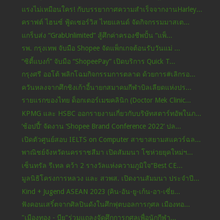
แรงไม่เหมือนใคร! กับบรรยากาศความสำเร็จจากงานHarley...
คราฟต์ ไฮนซ์ ฟู้ดเซอร์วิส ไทยแลนด์ จัดกิจกรรมมาสเต...
แกร็บส่ง “GrabUnlimited” สู้ศึกค่าครองชีพปั้น “แพ็...
รพ. กรุงเทพ จับมือ Shopee จัดแพ็กเกจต้อนรับวันแม่ ...
“ซิตี้แบงก์” จับมือ “ShopeePay” เปิดบริการ Quick T...
กรุงศรี ออโต้ พลิกโฉมกิจกรรมการตลาด ด้วยการ#เลิกรอ...
ควันหลงจากศึกชิงเก้าอี้นายกสมาคมกีฬาบิลเลียดแห่งปร...
รายแรกของไทย ด็อกเตอร์เมฆคลินิก (Doctor Mek Clinic...
KPMG และ HSBC ออกรายงานเกี่ยวกับบริษัทสตาร์ทอัพในภ...
‘ช้อปปี้’ จัดงาน ‘Shopee Brand Conference 2022’ ปล...
เปิดตัวศูนย์สอบ IELTS on Computer สาขาสยามสแควร์ฉล...
พาณิชย์จังหวัดนครราชสีมา เปิดสัมมนา โชห่วยยุคใหม่ฯ...
เซ็นทรัล รีเทล คว้า 2 รางวัลแห่งความภูมิใจ“Best CE...
มูลนิธิโครงการหลวง และ สวพส. เปิดงานสัมมนา ประจำปี...
Kind + Jugend ASEAN 2023 (คิน-อัน-ยู-เก้น-อา-เซี่ย...
ฟังคอนเสริ์ตจากศิลปินดังในศึกฟุตบอลการกุศล เมืองทอ...
"เมืองทอง - บียู"ร่วมแถลงจัดศึกการกุศลเพื่อนักกีฬา...