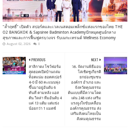
"ล้ำฤทธิ์” เปิดตัว สปอร์ตและเวลเนสคอมเพล็กซ์แห่งแรกของไทย THE
O2 BANGKOK & Sapsiree Badminton Academyปักหมุดศูนย์กลาง
สุขภาพและการฟื้นฟูครบวงจร รับเมกะเทรนด์ Wellness Economy
August 02, 2026
0
PREVIOUS
NEXT
สาลิกาดง โชว์ฟอร์ม
วธ. จัดงานพิธีมอบ
สุดฮอตเปิดบ้านถล่ม
โล่เชิดชูเกียรติ
ท็อตแน่ม ฮอตสเปอร์
ยกย่องชุมชน
4-0 มี 60 คะแนนพุ่ง
องค์กร อำเภอ และ
ขึ้นมาอยู่อันดับ 6
จังหวัดคุณธรรม
ทันที ตามหลัง แอส
ต้นแบบที่มีความโดด
ตัน วิลล่า ทีมอันดับ 4
เด่น 248 แห่ง เสริม
แค่ 13 แต้ม แต่แข่ง
แรงจูงใจขับเคลื่อน
น้อยกว่า 1 แมตช์
องค์กรคุณธรรม ส่ง
เสริมสังคมไทยเป็น
สังคมคุณธรรม