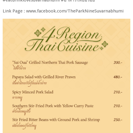
Link Page : www.facebook.com/TheParkNineSuvarnabhumi