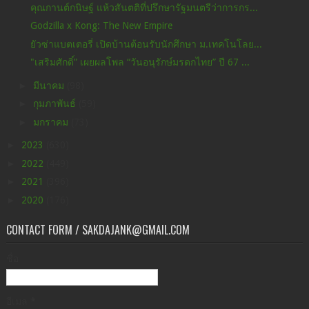
คุณกานต์กนิษฐ์ แห้วสันตติที่ปรึกษารัฐมนตรีว่าการกร...
Godzilla x Kong: The New Empire
ยัวซ่าแบตเตอรี่ เปิดบ้านต้อนรับนักศึกษา ม.เทคโนโลย...
"เสริมศักดิ์” เผยผลโพล “วันอนุรักษ์มรดกไทย” ปี 67 ...
►
มีนาคม
(98)
►
กุมภาพันธ์
(59)
►
มกราคม
(73)
►
2023
(630)
►
2022
(449)
►
2021
(396)
►
2020
(176)
CONTACT FORM / SAKDAJANK@GMAIL.COM
ชื่อ
อีเมล
*