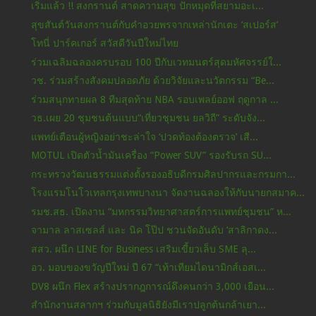
เริ่มแล้ว !! สงกรานต์ สาดความสุข ปักหมุดที่สยามอะเ...
สุขสันต์วันสงกรานต์กับคำอวยพรจากเหล่านักเตะ ‘สเปอร์ส’
โทนี่ ปาร์คเกอร์ สวัสดีวันปีใหม่ไทย
ร่วมเฉลิมฉลองครบรอบ 100 ปีกับเวทมนตร์สุดมหัศจรรย์ใ...
วช. ร่วมสร้างสังคมปลอดภัย ด้วยวิจัยและนวัตกรรม “Be...
ร่วมสนุกทายผล 8 ทีมสุดท้าย NBA รอบเพลย์ออฟ ฤดูกาล ...
วธ.เผย 20 ชุมชนต้นแบบ“เที่ยวชุมชน ยลวิถี” ระดับจัง...
แพทย์เตือนผู้หญิงอย่าชะล่าใจ ‘ปวดท้องต้องตรวจ’ เสี...
MOTUL เปิดตัวน้ำมันเครื่อง “Power SUV” รองรับรถ SU...
กระทรวงวัฒนธรรมแต่งตั้งรองอธิบดีกรมศิลปากรและกรมกา...
โรงแรมโนโวเทลกรุงเทพบางนา จัดงานฉลองให้กับนายกสมาค...
รมช.สธ. เปิดงาน “มหกรรมวิทยาศาสตร์การแพทย์ชุมชน” ห...
จามาล ลาสเซลส์ และ นิค โป๊ป ชวนจัดอันดับ ‘สาลิกาดง...
สสว. ผนึก LINE for Business เสริมเขี้ยวเล็บ SME ลุ...
อว. มอบของขวัญปีใหม่ ปี 67 “เท้าเทียมไดนามิกส์เอสเ...
DV8 ผนึก Flex สร้างปรากฎการณ์ดึงคนกว่า 3,000 เยือน...
สำนักงานสลากฯ ร่วมกับมูลนิธิยังมีเราปลูกต้นกล้าเยา...