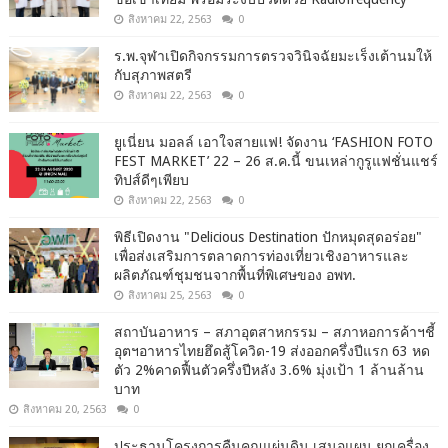
สิงหาคม 22, 2563
0
ร.พ.จุฬาเปิดกิจกรรมการตรวจวินิจฉัยมะเร็งเต้านมให้
กับสุภาพสตรี
สิงหาคม 22, 2563
0
ยูเนี่ยน มอลล์ เอาใจสายแฟ! จัดงาน ‘FASHION FOTO
FEST MARKET’ 22 – 26 ส.ค.นี้ ขนเหล่ากูรูแฟชั่นแชร์
ทิปส์ดีๆเพียบ
สิงหาคม 22, 2563
0
พิธีเปิดงาน "Delicious Destination ปักหมุดสุดอร่อย"
เพื่อส่งเสริมการตลาดการท่องเที่ยวเชิงอาหารและ
ผลิตภัณฑ์ชุมชนจากพื้นที่พิเศษของ อพท.
สิงหาคม 25, 2563
0
สถาบันอาหาร – สภาอุตสาหกรรม – สภาหอการค้าฯชี้
อุตฯอาหารไทยฮึดสู้โควิด-19 ส่งออกครึ่งปีแรก 63 หด
ตัว 2%คาดฟื้นตัวครึ่งปีหลัง 3.6% มุ่งเป้า 1 ล้านล้าน
บาท
สิงหาคม 20, 2563
0
ประธานโครงการคืนคุณแผ่นดิน เสนอแผน ยกเครื่อง