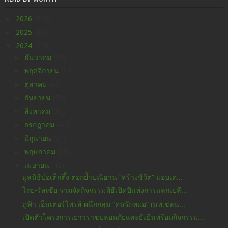
►
2026
(291)
►
2025
(438)
▼
2024
(598)
►
ธันวาคม
(28)
►
พฤศจิกายน
(39)
►
ตุลาคม
(43)
►
กันยายน
(59)
►
สิงหาคม
(35)
►
กรกฎาคม
(41)
►
มิถุนายน
(31)
►
พฤษภาคม
(50)
▼
เมษายน
(42)
มูลนิธิป่อเต็กตึ๊ง ตอกย้ำปณิธาน “สร้างชีวิต” มอบเค...
ไทย-รัสเซีย ร่วมจัดกิจกรรมพิธีเปิดปีแห่งการแลกเปลี...
ภูฟ้า เอ็นเตอร์ไพรส์ ผนึกกลุ่ม “คนรักหมอ” (นพ.ชลน...
เปิดตัวโครงการเยาวราชปลอดภัยและยั่งยืนพร้อมกิจกรรม...