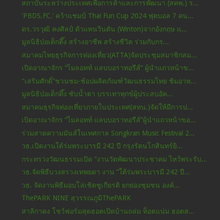
สถาบันระหว่างประเทศเพื่อการค้าและการพัฒนา (สคพ.) ร...
'PBDS.FC.’ คว้าแชมป์ Thai Fun Cup 2024 ฟุตบอล 7 คน...
ดร.วรวุฒิ คงศิลป์ ตัวแทนวินตัน (Winton)จากอังกฤษ แ...
มูลนิธิป่อเต็กตึ๊ง สร้างอาชีพ สร้างชีวิต ร่วมกับกร...
สมาคมไทยธุรกิจการท่องเที่ยว(ATTA)จัดประชุมสมาชิกสม...
เปิดอาณาจักร “ไมลอทท์ แลบบอราทอรีส์” ผู้นำแถวหน้าข...
"เสริมศักดิ์”ชวนชม-ช้อปผลิตภัณฑ์วัฒนธรรมไทย ชิมอาห...
มูลนิธิป่อเต็กตึ๊ง ซับน้ำตา บรรเทาทุกข์ผู้ประสบอัค...
สมาคมธุรกิจท่องเที่ยวภายในประเทศ(สทน.)จัดให้มีการป...
เปิดอาณาจักร “ไมลอทท์ แลบบอราทอรีส์”ผู้นำแถวหน้าขอ...
ร่วมสาดความมันส์ในเทศกาล Songkran Music Festival 2...
วธ.เปิดงานใต้ร่มพระบารมี 242 ปี กรุงรัตนโกสินทร์ยิ...
กระทรวงวัฒนธรรมเปิด “งานวัดพัฒนาประชาคม ไหว้พระรับ...
วธ.จัดพิธีบวงสรวงเทพยดา งาน “ใต้ร่มพระบารมี 242 ปี...
วธ. จัดงานพิธีมอบโล่เชิดชูเกียรติ ยกย่องชุมชน องค์...
ThePARK NINE สุวรรณภูมิThePARK
สาลิกาดง โชว์ฟอร์มสุดฮอตเปิดบ้านถล่ม ท็อตแน่ม ฮอตส...