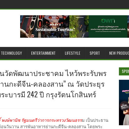
TECHNOLOGY
ENTERTAINMENT
LIFESTYLE
SPORT
NEW PRODU
านวัดพัฒนาประชาคม ไหว้พระรับพร
SPO
านกะดีจีน-คลองสาน” ณ วัดประยุร
ะบารมี 242 ปี กรุงรัตนโกสินทร์
ดิ์ พงษ์พานิช รัฐมนตรีว่าการกระทรวงวัฒนธรร
ม เป็นประธาน
ย้อนวันวาน สารพันอาหารย่านกะดีจีน-คลองสาน โดยพระ