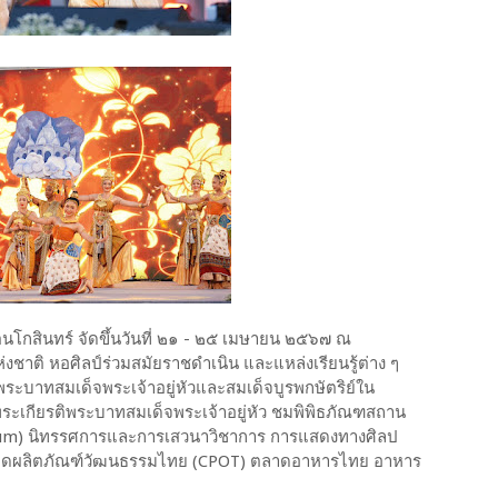
ตนโกสินทร์ จัดขึ้นวันที่ ๒๑ - ๒๕ เมษายน ๒๕๖๗ ณ
าติ หอศิลป์ร่วมสมัยราชดำเนิน และแหล่งเรียนรู้ต่าง ๆ
พระบาทสมเด็จพระเจ้าอยู่หัวและสมเด็จบูรพกษัตริย์ใน
ะเกียรติพระบาทสมเด็จพระเจ้าอยู่หัว ชมพิพิธภัณฑสถาน
eum) นิทรรศการและการเสวนาวิชาการ การแสดงทางศิลป
ตลาดผลิตภัณฑ์วัฒนธรรมไทย (CPOT) ตลาดอาหารไทย อาหาร