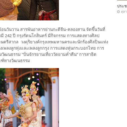
ประ
ตุล
นวันวาน สารพันอาหารย่านกะดีจีน-คลองสาน จัดขึ้นวันที่
ี 242 ปี กรุงรัตนโกสินทร์ มีกิจกรรม การแสดงทางศิลป
นตรีสากล วงดุริยางค์กรุงเทพมหานครและนักร้องศิลปินแห่ง
งเพลงลูกทุ่งและเพลงลูกกรุง การแสดงหุ่นกระบอกไทย การ
วัฒนธรรม “ปั่นจักรยานเที่ยววัดยามค่ำคืน” การสาธิต
ณฑ์ทางวัฒนธรรม