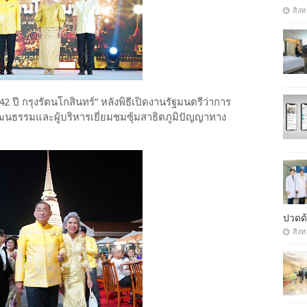
สิงห
 ปี กรุงรัตนโกสินทร์” หลังพิธีเปิดงานรัฐมนตรีว่าการ
ธรรมและผู้บริหารเยี่ยมชมซุ้มสาธิตภูมิปัญญาทาง
น
ปวดด้
สิงห