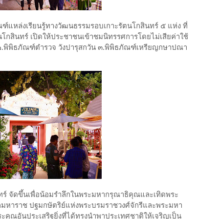
์แหล่งเรียนรู้ทางวัฒนธรรมรอบเกาะรัตนโกสินทร์ ๕ แห่ง ที่
ตนโกสินทร์ เปิดให้ประชาชนเข้าชมนิทรรศการโดยไม่เสียค่าใช้
๒.พิพิธภัณฑ์ตำรวจ วังปารุสกวัน ๓.พิพิธภัณฑ์เหรียญกษาปณา
สินทร์ จัดขึ้นเพื่อน้อมรำลึกในพระมหากรุณาธิคุณและเทิดพระ
กมหาราช ปฐมกษัตริย์แห่งพระบรมราชวงศ์จักรีและพระมหา
ระคุณอันประเสริฐยิ่งที่ได้ทรงนำพาประเทศชาติให้เจริญเป็น