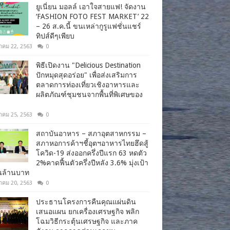
ยูเนี่ยน มอลล์ เอาใจสายแฟ! จัดงาน
‘FASHION FOTO FEST MARKET’ 22
– 26 ส.ค.นี้ ขนเหล่ากูรูแฟชั่นแชร์
ทิปส์ดีๆเพียบ
าคม 22, 2563
0
พิธีเปิดงาน "Delicious Destination
ปักหมุดสุดอร่อย" เพื่อส่งเสริมการ
ตลาดการท่องเที่ยวเชิงอาหารและ
ผลิตภัณฑ์ชุมชนจากพื้นที่พิเศษของ
าคม 25, 2563
0
สถาบันอาหาร – สภาอุตสาหกรรม –
สภาหอการค้าฯชี้อุตฯอาหารไทยฮึดสู้
โควิด-19 ส่งออกครึ่งปีแรก 63 หดตัว
2%คาดฟื้นตัวครึ่งปีหลัง 3.6% มุ่งเป้า
านล้านบาท
าคม 20, 2563
0
ประธานโครงการคืนคุณแผ่นดิน
เสนอแผน ยกเครื่องเศรษฐกิจ พลิก
โฉมวิธีกระตุ้นเศรษฐกิจ และภาค