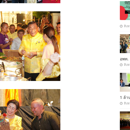
สิงห
อพท.
สิงห
1 ล้
สิงห