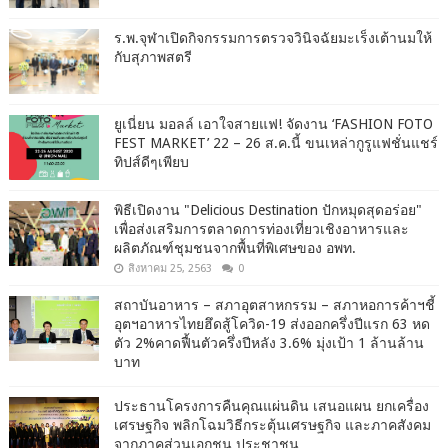
ร.พ.จุฬาเปิดกิจกรรมการตรวจวินิจฉัยมะเร็งเต้านมให้
กับสุภาพสตรี
ยูเนี่ยน มอลล์ เอาใจสายแฟ! จัดงาน ‘FASHION FOTO
FEST MARKET’ 22 – 26 ส.ค.นี้ ขนเหล่ากูรูแฟชั่นแชร์
ทิปส์ดีๆเพียบ
พิธีเปิดงาน "Delicious Destination ปักหมุดสุดอร่อย"
เพื่อส่งเสริมการตลาดการท่องเที่ยวเชิงอาหารและ
ผลิตภัณฑ์ชุมชนจากพื้นที่พิเศษของ อพท.
สิงหาคม 25, 2563
0
สถาบันอาหาร – สภาอุตสาหกรรม – สภาหอการค้าฯชี้
อุตฯอาหารไทยฮึดสู้โควิด-19 ส่งออกครึ่งปีแรก 63 หด
ตัว 2%คาดฟื้นตัวครึ่งปีหลัง 3.6% มุ่งเป้า 1 ล้านล้าน
บาท
ประธานโครงการคืนคุณแผ่นดิน เสนอแผน ยกเครื่อง
เศรษฐกิจ พลิกโฉมวิธีกระตุ้นเศรษฐกิจ และภาคสังคม
จากภาคส่วนเอกชน ประชาชน