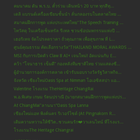
คมนาคม ดัน พ.ร.บ. ตั๋วร่วม เดินหน้า 20 บาท ทุกสีทุ...
เดลิ แบรนด์เครื่องเขียนชั้นนำ ลั่นกลองรบในตลาดไทย ...
สมาคมฝึกการพูด แห่งประเทศไทย"The Speech Training ...
ไทวัสดุ ในเครือเซ็นทรัล รีเทล ชวนช้อปมหกรรมแห่งปี ...
เฮอริเทจ จัดโปรลดราคา ถั่วคุณภาพ เพื่อสุขภาพ ที่ L...
ศูนย์คุณธรรม คัดเลือกรางวัล“THAILAND MORAL AWARDS ...
MSI กับการเปิดตัว Claw 8 AI+ เจนใหม่! อัดแน่นกับ E...
คว้า “โจนาธาร เข็มดี” กองหลังทีมชาติไทย ร่วมแสดงซี...
ผู้อำนวยการองค์การตลาด เข้ารับมอบรางวัลรัฐวิสาหกิจ...
จังหวัด เชียงใหม่Oasis Spa at Nimman โอเอซิสสปา แอ...
Valentine โรงแรม TheHeritage ChiangRai
พ.อ.พิเศษ เกษม รัตนปราณี (นายกสมาคมฝึกการพูดแห่งปร...
At ChiangMai"ลานนา“Oasis Spa Lanna
เชียงใหม่แอท พิงค์นคร ริเวอร์ไซด์ (At Pingnakorn R...
เติมความหวานให้ชีวิต..ชวนคนรัก❤️วาเลนไทน์ ที่โรงแร...
โรงแรมThe Heritage Chiangrai