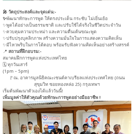
🎤 วัตถุประสงค์และจุดเด่น:-
✨️
พัฒนาทักษะการพูด ให้ตรงประเด็น กระชับ ไม่เยิ่นเย้อ
✨️พูดได้อย่างเป็นธรรมชาติ และปรับใช้ได้จริงในชีวิตประจำวัน
✨️ควบคุมความประหม่า และความตื่นเต้นขณะพูด
✨️ปรับปรุงบุคลิกภาพ สร้างความมั่นใจในการแสดงความคิดเห็น
✨️มีไหวพริบในการโต้ตอบ พร้อมรับฟังความคิดเห็นอย่างสร้างสรรค์
📍
สถานที่ฝึกอบรม:-
สมาคมฝึกการพูดแห่งประเทศไทย
🗓️ ทุกวันเสาร์
(1pm – 5pm)
🚩ณ. อาคารมูลนิธิคณะเซนต์คาเบรียลแห่งประเทศไทย (ถนน
สุขุมวิท ซอยทองหล่อ 25) กรุงเทพฯ
เริ่มต้นพัฒนาตัวเองได้แล้ววันนี้!
เพิ่มมูลค่าให้ตัวคุณด้วยทักษะการพูดอย่างมืออาชีพ !