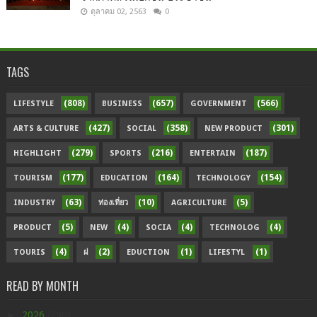
ตุลาคม 02, 2563
0
TAGS
(808)
(657)
(566)
LIFESTYLE
BUSINESS
GOVERNMENT
(427)
(358)
(301)
ARTS & CULTURE
SOCIAL
NEW PRODUCT
(279)
(216)
(187)
HIGHLIGHT
SPORTS
ENTERTAIN
(177)
(164)
(154)
TOURISM
EDUCATION
TECHNOLOGY
(63)
(10)
(5)
INDUSTRY
ท่องเที่ยว
AGRICULTURE
(5)
(4)
(4)
(4)
PRODUCT
NEW
SOCIA
TECHNOLOG
(4)
(2)
(1)
(1)
TOURIS
ฝ
EDUCTION
LIFESTYL
READ BY MONTH
►
2026
(290)