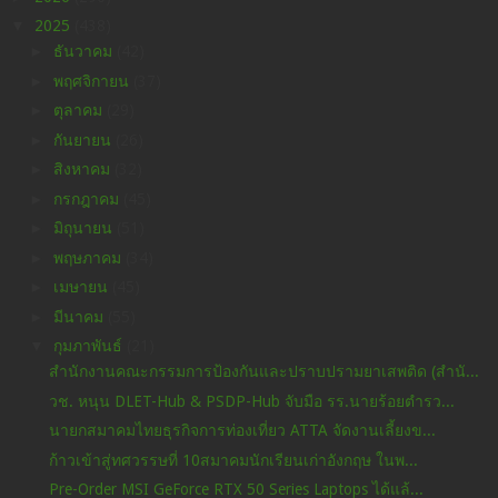
▼
2025
(438)
►
ธันวาคม
(42)
►
พฤศจิกายน
(37)
►
ตุลาคม
(29)
►
กันยายน
(26)
►
สิงหาคม
(32)
►
กรกฎาคม
(45)
►
มิถุนายน
(51)
►
พฤษภาคม
(34)
►
เมษายน
(45)
►
มีนาคม
(55)
▼
กุมภาพันธ์
(21)
สำนักงานคณะกรรมการป้องกันและปราบปรามยาเสพติด (สำนั...
วช. หนุน DLET-Hub & PSDP-Hub จับมือ รร.นายร้อยตำรว...
นายกสมาคมไทยธุรกิจการท่องเที่ยว ATTA จัดงานเลี้ยงข...
ก้าวเข้าสู่ทศวรรษที่ 10สมาคมนักเรียนเก่าอังกฤษ ในพ...
Pre-Order MSI GeForce RTX 50 Series Laptops ได้แล้...