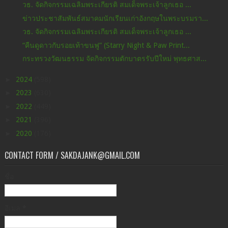
วธ. จัดกิจกรรมเฉลิมพระเกียรติ สมเด็จพระเจ้าลูกเธอ ...
ข่าวประชาสัมพันธ์สมาคมนักเรียนเก่าอังกฤษในพระบรมรา...
วธ. จัดกิจกรรมเฉลิมพระเกียรติ สมเด็จพระเจ้าลูกเธอ ...
“คืนดูดาวกับรอยเท้าขนฟู” (Starry Night & Paw Print...
กระทรวงวัฒนธรรม จัดกิจกรรมตักบาตรรับปีใหม่ พุทธศาส...
►
2024
(598)
►
2023
(630)
►
2022
(449)
►
2021
(396)
►
2020
(176)
CONTACT FORM / SAKDAJANK@GMAIL.COM
ชื่อ
อีเมล
*