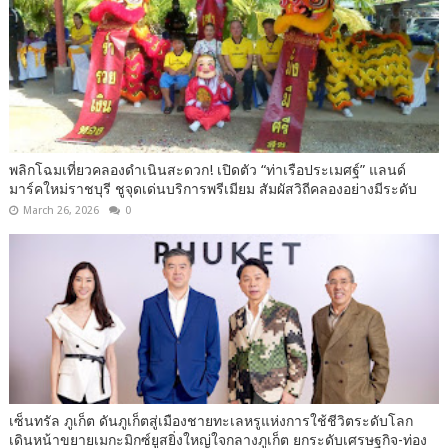
พลิกโฉมเที่ยวคลองดำเนินสะดวก! เปิดตัว “ท่าเรือประเมศฐ์” แลนด์
มาร์คใหม่ราชบุรี ชูจุดเด่นบริการพรีเมียม สัมผัสวิถีคลองอย่างมีระดับ
March 26, 2026
0
เซ็นทรัล ภูเก็ต ดันภูเก็ตสู่เมืองชายทะเลหรูแห่งการใช้ชีวิตระดับโลก
เดินหน้าขยายเมกะมิกซ์ยูสยิ่งใหญ่ใจกลางภูเก็ต ยกระดับเศรษฐกิจ-ท่อง