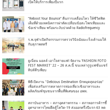
เปิดให้บริการเพียงปีแรก
“Reboot Your Bounce” คืนการเคลื่อนไหว ให้ชีวิตฟิต
เต็มที่ด้วยเทคนิคการผ่าตัดเปลี่ยนข้อสะโพกเทียมและ
ข้อเข่าเทียม พร้อมระงับปวดด้วย Radiofrequency
ร.พ.จุฬาเปิดกิจกรรมการตรวจวินิจฉัยมะเร็งเต้านมให้
กับสุภาพสตรี
ยูเนี่ยน มอลล์ เอาใจสายแฟ! จัดงาน ‘FASHION FOTO
FEST MARKET’ 22 – 26 ส.ค.นี้ ขนเหล่ากูรูแฟชั่นแชร์
ทิปส์ดีๆเพียบ
พิธีเปิดงาน "Delicious Destination ปักหมุดสุดอร่อย"
เพื่อส่งเสริมการตลาดการท่องเที่ยวเชิงอาหารและ
ผลิตภัณฑ์ชุมชนจากพื้นที่พิเศษของ อพท.
สถาบันอาหาร – สภาอุตสาหกรรม – สภาหอการค้าฯชี้
อุตฯอาหารไทยฮึดสู้โควิด-19 ส่งออกครึ่งปีแรก 63 หด