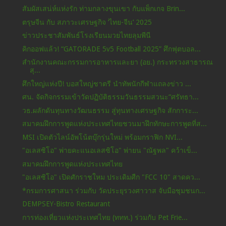
สัมผัสเสน่ห์แห่งรัก ท่ามกลางขุนเขา กับแพ็กเกจ Brin...
ตรุษจีน กับ สภาวะเศรษฐกิจ ‘ไทย-จีน’ 2025
ข่าวประชาสัมพันธ์โรงเรียนมวยไทยลุมพีนี
คิกออฟแล้ว! “GATORADE 5v5 Football 2025” ศึกฟุตบอล...
สำนักงานคณะกรรมการอาหารและยา (อย.) กระทรวงสาธารณ
สุ...
ศึกใหญ่แห่งปี! บอสใหญ่ชาตรี นำทัพนักกีฬาแถลงข่าว ...
ศน. จัดกิจกรรมเข้าวัดปฏิบัติธรรมวันธรรมสวนะ“ศรัทธา...
วธ.ผลักดันทุนทางวัฒนธรรม สู่ทุนทางเศรษฐกิจ สักการะ...
สมาคมฝึกการพูดแห่งประเทศไทยชวนมาฝึกทักษะการพูดที่ส...
MSI เปิดตัวไลน์อัพโน้ตบุ๊กรุ่นใหม่ พร้อมกราฟิก NVI...
"อเลสซิโอ" พ่ายคะแนอเลสซิโอ" พ่ายน "ณัฐพล" คว้าเข็...
สมาคมฝึกการพูดแห่งประเทศไทย
"อเลสซิโอ" เปิดศักราชใหม ประเดิมศืก "FCC 10" สาดคว...
*กรมการศาสนา ร่วมกับ วัดประยุรวงศาวาส จับมือชุมชนก...
DEMPSEY-Bistro Restaurant
การท่องเที่ยวแห่งประเทศไทย (ททท.) ร่วมกับ Pet Frie...