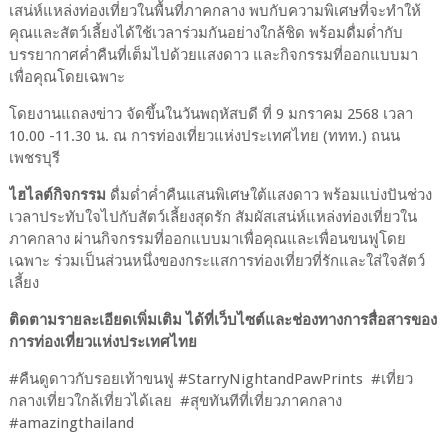
เสน่ห์แหล่งท่องเที่ยวในพื้นที่ภาคกลาง พบกับความพิเศษที่จะทำให้
คุณและสัตว์เลี้ยงได้ใช้เวลาร่วมกันอย่างใกล้ชิด พร้อมดื่มด่ำกับ
บรรยากาศค่ำคืนที่เต็มไปด้วยแสงดาว และกิจกรรมที่ออกแบบมา
เพื่อคุณโดยเฉพาะ
โดยงานแถลงข่าว จัดขึ้นในวันพฤหัสบดี ที่ 9 มกราคม 2568 เวลา
10.00 -11.30 น. ณ การท่องเที่ยวแห่งประเทศไทย (ททท.) ถนน
เพชรบุรี
ไฮไลต์กิจกรรม
ดื่มด่ำค่ำคืนแสนพิเศษใต้แสงดาว พร้อมแบ่งปันช่วง
เวลาประทับใจไปกับสัตว์เลี้ยงสุดรัก สัมผัสเสน่ห์แหล่งท่องเที่ยวใน
ภาคกลาง ผ่านกิจกรรมที่ออกแบบมาเพื่อคุณและเพื่อนขนฟูโดย
เฉพาะ ร่วมเป็นส่วนหนึ่งของกระแสการท่องเที่ยวที่รักและใส่ใจสัตว์
เลี้ยง
ติดตามรายละเอียดเพิ่มเติม ได้ที่เว็บไซต์และช่องทางการสื่อสารของ
การท่องเที่ยวแห่งประเทศไทย
#คืนดูดาวกับรอยเท้าขนฟู #StarryNightandPawPrints #เที่ยว
กลางเที่ยวใกล้เที่ยวได้เลย #สุขทันทีที่เที่ยวภาคกลาง
#amazingthailand