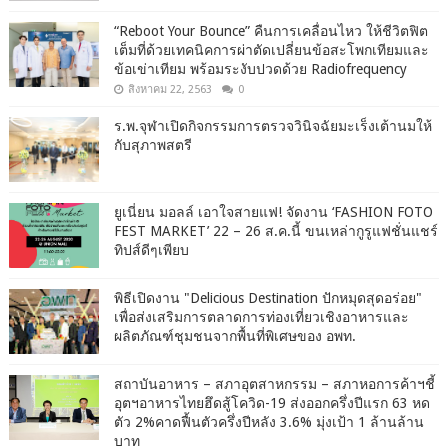
“Reboot Your Bounce” คืนการเคลื่อนไหว ให้ชีวิตฟิต
เต็มที่ด้วยเทคนิคการผ่าตัดเปลี่ยนข้อสะโพกเทียมและ
ข้อเข่าเทียม พร้อมระงับปวดด้วย Radiofrequency
สิงหาคม 22, 2563
0
ร.พ.จุฬาเปิดกิจกรรมการตรวจวินิจฉัยมะเร็งเต้านมให้
กับสุภาพสตรี
ยูเนี่ยน มอลล์ เอาใจสายแฟ! จัดงาน ‘FASHION FOTO
FEST MARKET’ 22 – 26 ส.ค.นี้ ขนเหล่ากูรูแฟชั่นแชร์
ทิปส์ดีๆเพียบ
พิธีเปิดงาน "Delicious Destination ปักหมุดสุดอร่อย"
เพื่อส่งเสริมการตลาดการท่องเที่ยวเชิงอาหารและ
ผลิตภัณฑ์ชุมชนจากพื้นที่พิเศษของ อพท.
สถาบันอาหาร – สภาอุตสาหกรรม – สภาหอการค้าฯชี้
อุตฯอาหารไทยฮึดสู้โควิด-19 ส่งออกครึ่งปีแรก 63 หด
ตัว 2%คาดฟื้นตัวครึ่งปีหลัง 3.6% มุ่งเป้า 1 ล้านล้าน
บาท