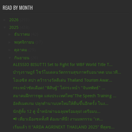
READ BY MONTH
►
2026
(293)
▼
2025
(438)
►
ธันวาคม
(42)
►
พฤศจิกายน
(37)
►
ตุลาคม
(29)
▼
กันยายน
(26)
ALESSIO BISUTTI Set to Fight for WBF World Title T...
บำรุงราษฎร์ โชว์โมเดลนวัตกรรมสุขภาพรับอนาคต บนเวที...
โอเอซิส สปา คว้ารางวัลดีเด่น Thailand Tourism Awar...
กระหน่ำซัดเดือด! "พิสิษฐ์" ไล่กระหน่ำ "จันทพัทธ์" ...
สมาคมฝึกการพูด แห่งประเทศไทย"The Speech Training ...
อัลติเมตเกม ปลุกตำนานบทใหม่ให้ตื่นขึ้นอีกครั้ง ในง...
นักสู้ทั้ง 12 คู่ น้ำหนักผ่านฉลุยพร้อมลุย! เตรียมบ...
📢 เที่ยวเมืองชลทั้งที ต้องมาที่นี่! งานมหกรรม "เท...
เริ่มแล้ว !! “ARDA AGRINEXT THAILAND 2025” ที่สุดข...