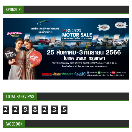
SPONSOR
TOTAL PAGEVIEWS
2
2
9
8
2
3
5
FACEBOOK