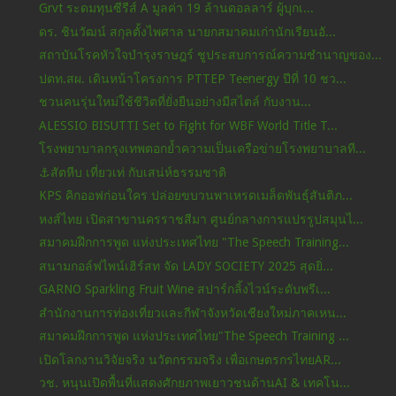
Grvt ระดมทุนซีรีส์ A มูลค่า 19 ล้านดอลลาร์ ผู้บุกเ...
ดร. ชินวัฒน์ สกุลตั้งไพศาล นายกสมาคมเก่านักเรียนอั...
สถาบันโรคหัวใจบำรุงราษฎร์ ชูประสบการณ์ความชำนาญของ...
ปตท.สผ. เดินหน้าโครงการ PTTEP Teenergy ปีที่ 10 ชว...
ชวนคนรุ่นใหม่ใช้ชีวิตที่ยั่งยืนอย่างมีสไตล์ กับงาน...
ALESSIO BISUTTI Set to Fight for WBF World Title T...
โรงพยาบาลกรุงเทพตอกย้ำความเป็นเครือข่ายโรงพยาบาลที...
⚓️สัตหีบ เที่ยวเท่ กับเสน่ห์ธรรมชาติ
KPS คิกออฟก่อนใคร ปล่อยขบวนพาเหรดเมล็ดพันธุ์สันติภ...
หงส์ไทย เปิดสาขานครราชสีมา ศูนย์กลางการแปรรูปสมุนไ...
สมาคมฝึกการพูด แห่งประเทศไทย "The Speech Training...
สนามกอล์ฟไพน์เฮิร์สท จัด LADY SOCIETY 2025 สุดยิ่...
GARNO Sparkling Fruit Wine สปาร์กลิ้งไวน์ระดับพรีเ...
สำนักงานการท่องเที่ยวและกีฬาจังหวัดเชียงใหม่ภาคเหน...
สมาคมฝึกการพูด แห่งประเทศไทย"The Speech Training ...
เปิดโลกงานวิจัยจริง นวัตกรรมจริง เพื่อเกษตรกรไทยAR...
วช. หนุนเปิดพื้นที่แสดงศักยภาพเยาวชนด้านAI & เทคโน...