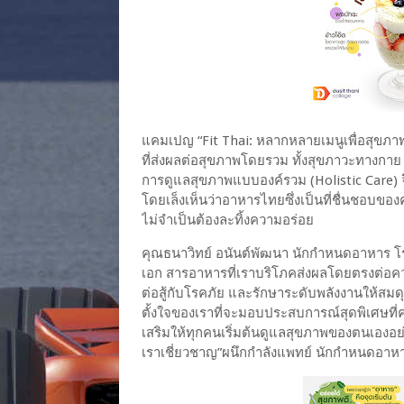
แคมเปญ “Fit Thai: หลากหลายเมนูเพื่อสุขภาพ”
ที่ส่งผลต่อสุขภาพโดยรวม ทั้งสุขภาวะทางกา
การดูแลสุขภาพแบบองค์รวม (Holistic Care) จึงม
โดยเล็งเห็นว่าอาหารไทยซึ่งเป็นที่ชื่นชอบของค
ไม่จำเป็นต้องละทิ้งความอร่อย
คุณธนาวิทย์ อนันต์พัฒนา นักกำหนดอาหาร โร
เอก สารอาหารที่เราบริโภคส่งผลโดยตรงต่อ
ต่อสู้กับโรคภัย และรักษาระดับพลังงานให้สม
ตั้งใจของเราที่จะมอบประสบการณ์สุดพิเศษที่ครบ
เสริมให้ทุกคนเริ่มต้นดูแลสุขภาพของตนเองอย
เราเชี่ยวชาญ”ผนึกกำลังแพทย์ นักกำหนดอาหา