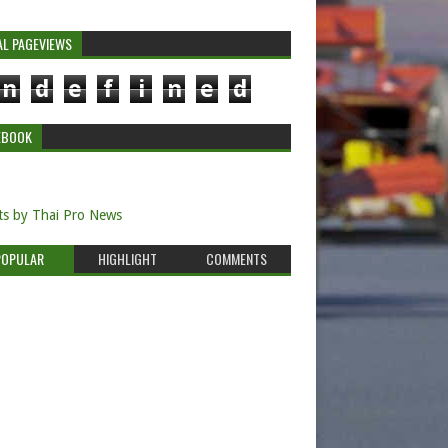
AL PAGEVIEWS
n
d
e
f
i
n
e
d
EBOOK
s by Thai Pro News
POPULAR
HIGHLIGHT
COMMENTS