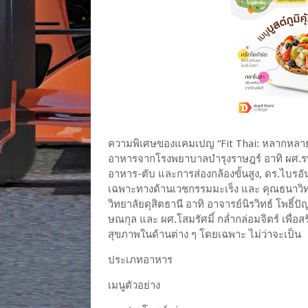
ความพิเศษของแคมเปญ “Fit Thai: หลากหลาย
อาหารจากโรงพยาบาลบำรุงราษฎร์ อาทิ ผศ.รพ.
อาหาร-ตับ และการส่องกล้องขั้นสูง, ดร.ไบรอ
เฉพาะทางด้านเวชกรรมมะเร็ง และ คุณธนาวิท
วิทยาลัยดุสิตธานี อาทิ อาจารย์นิรวิทธ์ โพธิ์ป
ษณกุล และ ผศ.โสมรัศมิ์ กล่ำกล่อมจิตร์ เพื
สุขภาพในด้านต่าง ๆ โดยเฉพาะ ไม่ว่าจะเป็น
ประเภทอาหาร
เมนูตัวอย่าง