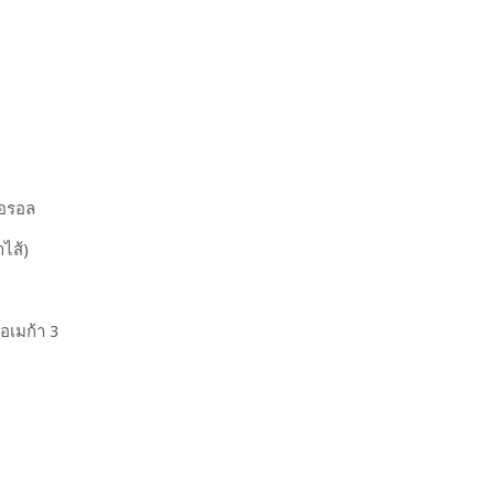
ตอรอล
ไส้)
โอเมก้า 3