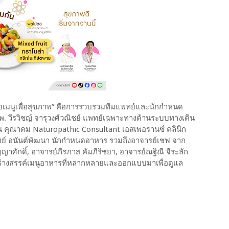
เมนูเพื่อสุขภาพ” คือการรวบรวมทีมแพทย์และนักกำหนด
 วีรวิชญ์ จารุวงศ์วณิชย์ แพทย์เฉพาะทางด้านระบบทางเดิน
ัน คุณาคม Naturopathic Consultant เอสเพอรานซ์ คลินิก
ย์ อนันต์พัฒนา นักกำหนดอาหาร รวมถึงอาจารย์เชฟ จาก
ัญญาศักดิ์, อาจารย์ภีรภาส คัมภีริชยา, อาจารย์ณฐิณี จีระลัก
่อสร้างสรรค์เมนูอาหารที่หลากหลายและออกแบบมาเพื่อดูแล