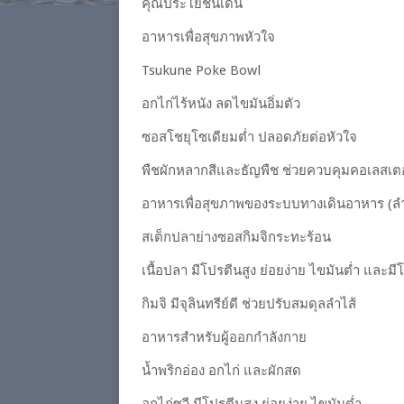
คุณประโยชน์เด่น
อาหารเพื่อสุขภาพหัวใจ
Tsukune Poke Bowl
อกไก่ไร้หนัง ลดไขมันอิ่มตัว
ซอสโชยุโซเดียมต่ำ ปลอดภัยต่อหัวใจ
พืชผักหลากสีและธัญพืช ช่วยควบคุมคอเลสเ
อาหารเพื่อสุขภาพของระบบทางเดินอาหาร (ลำ
สเต็กปลาย่างซอสกิมจิกระทะร้อน
เนื้อปลา มีโปรตีนสูง ย่อยง่าย ไขมันต่ำ และมี
กิมจิ มีจุลินทรีย์ดี ช่วยปรับสมดุลลำไส้
อาหารสำหรับผู้ออกกำลังกาย
น้ำพริกอ่อง อกไก่ และผักสด