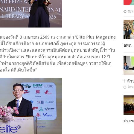
สิงห
องวันที่ 3 เมษายน 2569 ณ งานกาล่า ‘Elite Plus Magazine
้ได้รับเกียรติจาก ดร.กอบศักดิ์ ภูตระกูล กรรมการรองผู้
อพท.
ล่าวเปิดงานและแสดงความยินดีต่อหมุดหมายสำคัญนี้ว่า “ใน
บนิตยสาร Elite+ ที่ก้าวสู่หมุดหมายสำคัญครบรอบ 12 ปี
่ามกลางยุคดิจิทัลดิสรัปชัน เพื่อส่งต่อข้อมูลข่าวสารให้แก่
นไลน์ที่เติบโตขึ้น”
1 ล้
สิงห
ประ