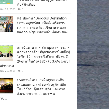
ทิปส์ดีๆเพียบ
าคม 22, 2563
0
พิธีเปิดงาน "Delicious Destination
ปักหมุดสุดอร่อย" เพื่อส่งเสริมการ
ตลาดการท่องเที่ยวเชิงอาหารและ
ผลิตภัณฑ์ชุมชนจากพื้นที่พิเศษของ
สถาบันอาหาร – สภาอุตสาหกรรม –
สภาหอการค้าฯชี้อุตฯอาหารไทยฮึดสู้
โควิด-19 ส่งออกครึ่งปีแรก 63 หดตัว
2%คาดฟื้นตัวครึ่งปีหลัง 3.6% มุ่งเป้า
านล้านบาท
าคม 20, 2563
0
ประธานโครงการคืนคุณแผ่นดิน
เสนอแผน ยกเครื่องเศรษฐกิจ พลิก
โฉมวิธีกระตุ้นเศรษฐกิจ และภาค
สังคม จากภาคส่วนเอกชน
ชาชน