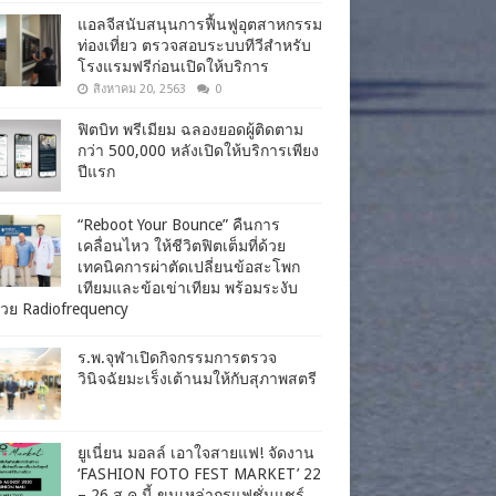
แอลจีสนับสนุนการฟื้นฟูอุตสาหกรรม
ท่องเที่ยว ตรวจสอบระบบทีวีสำหรับ
โรงแรมฟรีก่อนเปิดให้บริการ
สิงหาคม 20, 2563
0
ฟิตบิท พรีเมียม ฉลองยอดผู้ติดตาม
กว่า 500,000 หลังเปิดให้บริการเพียง
ปีแรก
“Reboot Your Bounce” คืนการ
เคลื่อนไหว ให้ชีวิตฟิตเต็มที่ด้วย
เทคนิคการผ่าตัดเปลี่ยนข้อสะโพก
เทียมและข้อเข่าเทียม พร้อมระงับ
วย Radiofrequency
ร.พ.จุฬาเปิดกิจกรรมการตรวจ
วินิจฉัยมะเร็งเต้านมให้กับสุภาพสตรี
ยูเนี่ยน มอลล์ เอาใจสายแฟ! จัดงาน
‘FASHION FOTO FEST MARKET’ 22
– 26 ส.ค.นี้ ขนเหล่ากูรูแฟชั่นแชร์