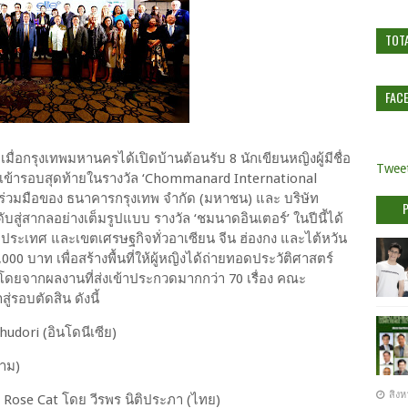
TOT
FAC
่อกรุงเทพมหานครได้เปิดบ้านต้อนรับ 8 นักเขียนหญิงผู้มีชื่อ
Tweet
่านเข้ารอบสุดท้ายในรางวัล ‘Chommanard International
ร่วมมือของ ธนาคารกรุงเทพ จำกัด (มหาชน) และ บริษัท
สู่สากลอย่างเต็มรูปแบบ รางวัล ‘ชมนาดอินเตอร์’ ในปีนี้ได้
ประเทศ และเขตเศรษฐกิจทั่วอาเซียน จีน ฮ่องกง และไต้หวัน
00 บาท เพื่อสร้างพื้นที่ให้ผู้หญิงได้ถ่ายทอดประวัติศาสตร์
โดยจากผลงานที่ส่งเข้าประกวดมากกว่า 70 เรื่อง คณะ
่รอบตัดสิน ดังนี้
udori (อินโดนีเซีย)
าม)
สิงห
 Rose Cat โดย วีรพร นิติประภา (ไทย)