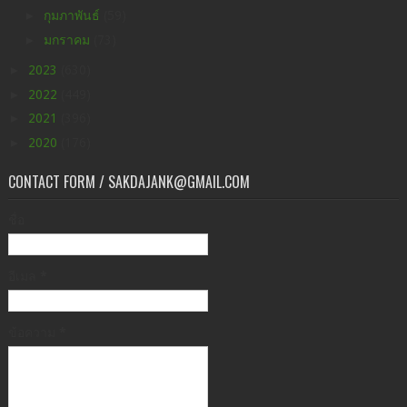
►
กุมภาพันธ์
(59)
►
มกราคม
(73)
►
2023
(630)
►
2022
(449)
►
2021
(396)
►
2020
(176)
CONTACT FORM / SAKDAJANK@GMAIL.COM
ชื่อ
อีเมล
*
ข้อความ
*