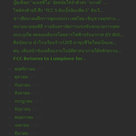
บู๊ดุเดือด! "อเลสซิโอ" อัดหมัดใส่ลำตัวส่ง "ณรงค์" ...
ไฟต์ส่งท้ายปี ศึก "FCC 9 ดับเบิ้ลอิมแพ็ค 3" สังเวี...
ข่าวดีสมาคมฝึกการพูดแห่งประเทศไทย เชิญชวนทุกท่าน ...
สนามมวยลุมพินี รามอินทราจัดการแข่งขันชกมวยการกุศล
อบจ.ภูเก็ต ทดลองเดินรถโดยสารไฟฟ้าปรับอากาศ (EV BUS...
ศิลป์สยาม นำโรงเรียนร้าง120ปี มาชุบชีวิตใหม่เป็นแห...
ศน. เดินหน้าขับเคลื่อนงานในมิติศาสนาภายใต้หลักธรรม...
𝗙𝗖𝗖 𝗥𝗲𝘁𝘂𝗿𝗻𝘀 𝘁𝗼 𝗟𝘂𝗺𝗽𝗶𝗻𝗲𝗲 𝗳𝗼𝗿...
►
พฤศจิกายน
(39)
►
ตุลาคม
(43)
►
กันยายน
(59)
►
สิงหาคม
(35)
►
กรกฎาคม
(41)
►
มิถุนายน
(31)
►
พฤษภาคม
(50)
►
เมษายน
(42)
►
มีนาคม
(98)