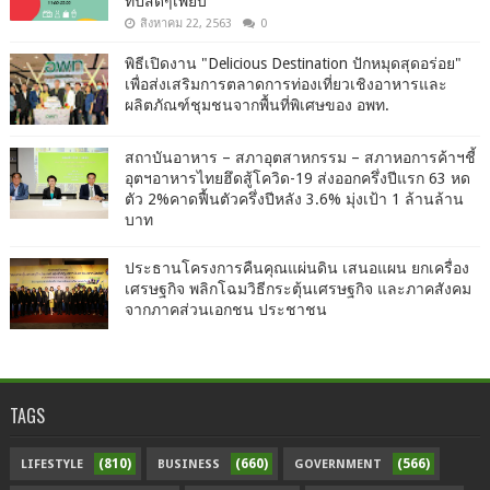
ทิปส์ดีๆเพียบ
สิงหาคม 22, 2563
0
พิธีเปิดงาน "Delicious Destination ปักหมุดสุดอร่อย"
เพื่อส่งเสริมการตลาดการท่องเที่ยวเชิงอาหารและ
ผลิตภัณฑ์ชุมชนจากพื้นที่พิเศษของ อพท.
สถาบันอาหาร – สภาอุตสาหกรรม – สภาหอการค้าฯชี้
อุตฯอาหารไทยฮึดสู้โควิด-19 ส่งออกครึ่งปีแรก 63 หด
ตัว 2%คาดฟื้นตัวครึ่งปีหลัง 3.6% มุ่งเป้า 1 ล้านล้าน
บาท
ประธานโครงการคืนคุณแผ่นดิน เสนอแผน ยกเครื่อง
เศรษฐกิจ พลิกโฉมวิธีกระตุ้นเศรษฐกิจ และภาคสังคม
จากภาคส่วนเอกชน ประชาชน
TAGS
(810)
(660)
(566)
LIFESTYLE
BUSINESS
GOVERNMENT