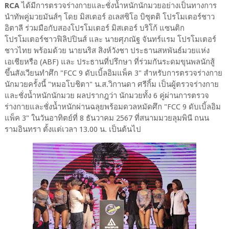
RCA
ได้มีการตรวจร่างกายและชั่งน้ำหนักนักมวยอย่างเป็นทางการ
นำทัพคู่มวยมันส์ๆ โดย มิสเตอร์ อเลสซิโอ บิซุตติ โปรโมเตอร์ชาว
อิตาลี ร่วมมือกับสองโปรโมเตอร์ มิสเตอร์ บริโก้ แซนติก
โปรโมเตอร์ชาวฟิลิปปินส์ และ นายศุภณัฐ จันทร์แรม โปรโมเตอร์
ชาวไทย พร้อมด้วย นายนริส สิงห์วังชา ประธานสหพันธ์มวยแห่ง
เอเชียหรือ (ABF) และ ประธานที่ปรึกษา ที่ร่วมกันระดมขุนพลนักสู้
ขึ้นสังเวียนทำศึก "FCC 9 ดับเบิ้ลอิมแพ็ค 3" สำหรับการตรวจร่างกาย
นักมวยครั้งนี้ "หมอโบชิตา" น.ส.วิกานดา ศรีกิ้ม เป็นผู้ตรวจร่างกาย
และชั่งน้ำหนักนักมวย ผลปรากฎว่า นักมวยทั้ง 6 คู่ผ่านการตรวจ
ร่างกายและชั่งน้ำหนักผ่านฉลุยพร้อมดวลหมัดศึก "FCC 9 ดับเบิ้ลอิม
แพ็ค 3" ในวันอาทิตย์ที่ 8 ธันวาคม 2567 ที่สนามมวยลุมพินี ถนน
รามอินทรา ตั้งแต่เวลา 13.00 น. เป็นต้นไป