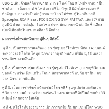
UBO 2 เส้น ด้วยสถิติการชกชนะมา 9 ไฟต์ โดย 9 ไฟต์ที่ผ่านมาขึ้น
ชกด้วยการน็อกเอาท์ 9 ไฟต์ อเลสซิโอ บิซุตติ ฝีมือไม่ธรรมดา ที่
สำคัญประกาศว่าเป็นนักสู้สายมวยโลก ไม่ว่าจะสู้ในเวทีมวยที่
Spaceplus RCA Plaza , FCC BOXING GYM PATTAYA และ เวทีมวย
ลุมพินี ผ่านการต่อสู้มาโชกโชน ปราบนักมวยมานักต่อนัก ชื่อเสียง
เป็นที่เลื่องลือในประเทศอิตาลี อีกด้วย
ผลการชั่งน้ำหนักนักมวยคู่อื่นๆ มีดังนี้
คู่ที่ 1. เป็นการชกรุ่นเครื่อง 6 ยก รุ่นซูเปอร์ไลท์เวท พิกัด 140 ปอนด์
ระหว่าง เอจี ไอริน โคนุก นักชกจากตุรกี พบกับ สริธียามูร์ธี เอสวา
ราน นักชกจากอินเดีย
คู่ที่ 2. เป็นการชกรุ่นเครื่อง 6 ยก รุ่นซูเปอร์ไลท์เวท (10 ยก)พิกัด 140
ปอนด์ ระหว่าง อีเฟ เดริน โคนุก นักชกจากตุรกี พบกับ ซาชิน เดช
วาล นักชกจากอินเดีย
คู่ที่ 3. เป็นการชกชิงเข็มขัดแชมป์โลก ABF รุ่นซูเปอร์แบนตัมเวท
พิกัด 122 ปอนด์ ระหว่าง เฮอร์ลัน โกเมซ นักชกฟิลิปปินส์ พบกับ วิกั
ส ซิงห์ นักชกจากอินเดีย
คู่ที่ 4. คู่ไฮไลท์ของรายการ เป็นการชกชิงเข็มขัดแชมป์โลก WBO