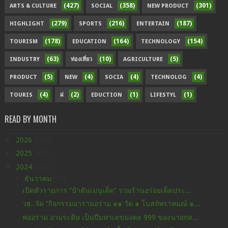
(427)
(358)
(301)
ARTS & CULTURE
SOCIAL
NEW PRODUCT
(279)
(216)
(187)
HIGHLIGHT
SPORTS
ENTERTAIN
(178)
(164)
(154)
TOURISM
EDUCATION
TECHNOLOGY
(63)
(10)
(5)
INDUSTRY
ท่องเที่ยว
AGRICULTURE
(5)
(4)
(4)
(4)
PRODUCT
NEW
SOCIA
TECHNOLOG
(4)
(2)
(1)
(1)
TOURIS
ฝ
EDUCTION
LIFESTYL
READ BY MONTH
►
2026
(296)
►
2025
(438)
▼
2024
(598)
▼
ธันวาคม
(28)
เปิดตัวรายการ “ป๋าดันเมนูเด็ด” รวมร้านอร่อยเด็ดประ...
วธ. จัด “กิจกรรมอารามอร่าม ๑๑ วัด ๑ โบสถ์พราหมณ์ ๑...
พ่ออร่าม อามระดิษ เป็นปีมหาเลขมงคล 999 ของนายกส...