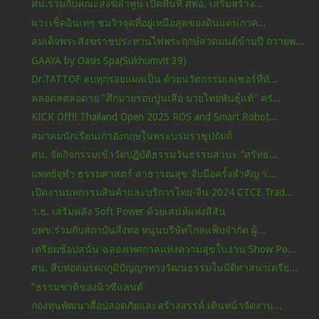
ศน.ร่วมกับคณะสงฆ์ลำพูน เปิดพื้นที่ ศพอ. เสริมสร้าง...
แวะเช็คอินเท่ๆ ชมวิวจุดที่อยู่เหนือสุดของดินแดนภาค...
สมเด็จพระสังฆราชประทานไฟพระฤกษ์สวดมนต์ข้ามปี ถวายพ...
GAAYA by Oasis Spa(Sukhumvit 39)
Dr.TATTOF ลบทุกรอยแผลเป็น ด้วยนวัตกรรมเลเซอร์ที่ทั...
คลอดสคลอดาย "ศึกมวยรอบปูนเสือ มวยไทยพันธุ์แท้" ครั...
KICK Off!! Thailand Open 2025 ROS and Smart Robot...
สมาคมนักเรียนเก่าอังกฤษในพระบรมราชูปถัมถ์
ศน. จัดกิจกรรมเข้าวัดปฏิบัติธรรมวันธรรมสวนะ “ศรัทธ...
แพทย์จุฬา ธรรมศาสตร์ สาธารณสุข จับมือครั้งสำคัญ ร่...
เปิดงานมหกรรมสินค้าและบริการไทย-จีน 2024 CTCE Trad...
ว.ธ. เสริมพลัง Soft Power ด้วยเสน่ห์แห่งสีสัน
บพข.ร่วมกับสถาบันสิ่งทอ หนุนบริษัทโกลแฟ็บจำกัด ผู้...
เตรียมช้อปสนั่น ฉลองเทศกาลแห่งความสุขในงาน Show Po...
ศน. สืบทอดมรดกภูมิปัญญาทางวัฒนธรรมในมิติศาสนาเตรีย...
"ธรรมชาติของนิวซีแลนด์
กองทุนพัฒนาสื่อปลอดภัยและสร้างสรรค์ เดินหน้าจัดงาน...