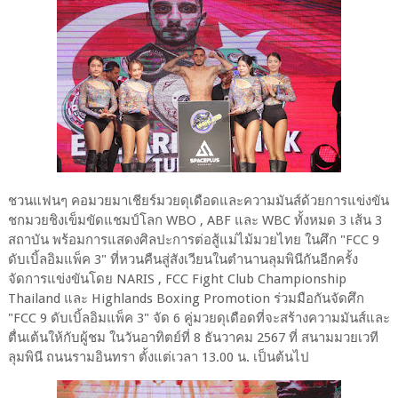
ชวนแฟนๆ คอมวยมาเชียร์มวยดุเดือดและความมันส์ด้วยการแข่งขัน
ชกมวยชิงเข็มขัดแชมป์โลก WBO , ABF และ WBC ทั้งหมด 3 เส้น 3
สถาบัน พร้อมการแสดงศิลปะการต่อสู้แม่ไม้มวยไทย ในศึก "FCC 9
ดับเบิ้ลอิมแพ็ค 3" ที่หวนคืนสู่สังเวียนในตำนานลุมพินีกันอีกครั้ง
จัดการแข่งขันโดย NARIS , FCC Fight Club Championship
Thailand และ Highlands Boxing Promotion ร่วมมือกันจัดศึก
"FCC 9 ดับเบิ้ลอิมแพ็ค 3" จัด 6 คู่มวยดุเดือดที่จะสร้างความมันส์และ
ตื่นเต้นให้กับผู้ชม ในวันอาทิตย์ที่ 8 ธันวาคม 2567 ที่ สนามมวยเวที
ลุมพินี ถนนรามอินทรา ตั้งแต่เวลา 13.00 น. เป็นต้นไป