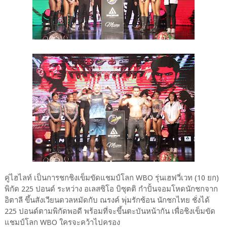
คู่ไฮไลท์ เป็นการชกชิงเข็มขัดแชมป์โลก WBO รุ่นเฮฟวี่เวท (10 ยก)
พิกัด 225 ปอนด์ ระหว่าง อเลสซิโอ บิซุตติ กำปั้นจอมโหดนักชกจาก
อิตาลี ขึ้นสังเวียนดวลหมัดกับ ณรงค์ พุ่มรักซ้อน นักชกไทย ชั่งได้
225 ปอนด์ตามพิกัดพอดี พร้อมที่จะขึ้นตะบันหน้ากัน เพื่อชิงเข็มขัด
แชมป์โลก WBO ใครจะคว้าไปครอง