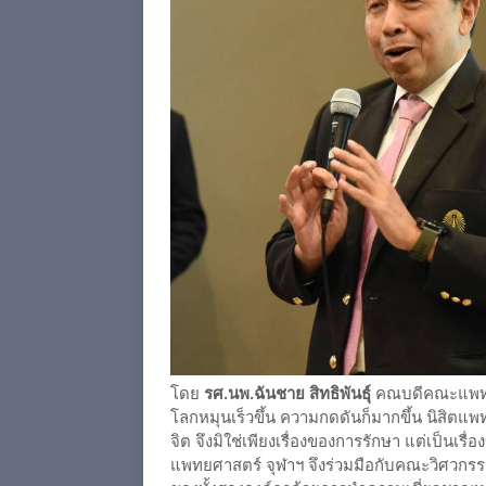
โดย
รศ.นพ.ฉันชาย สิทธิพันธุ์
คณบดีคณะแพทยศา
โลกหมุนเร็วขึ้น ความกดดันก็มากขึ้น นิสิตแพทย์
จิต จึงมิใช่เพียงเรื่องของการรักษา แต่เป็น
แพทยศาสตร์ จุฬาฯ จึงร่วมมือกับคณะวิศวกร