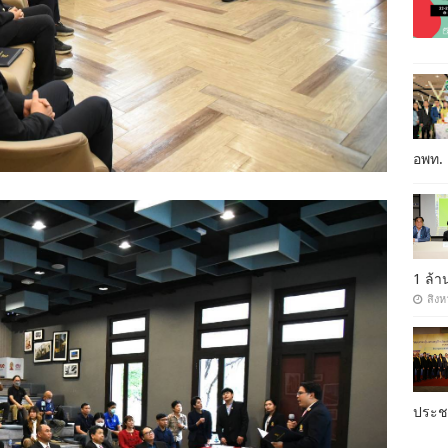
อพท.
1 ล้
สิงห
ประ