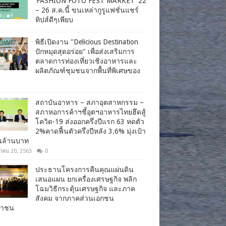
‘FASHION FOTO FEST MARKET’ 22
– 26 ส.ค.นี้ ขนเหล่ากูรูแฟชั่นแชร์
ทิปส์ดีๆเพียบ
พิธีเปิดงาน "Delicious Destination
ปักหมุดสุดอร่อย" เพื่อส่งเสริมการ
ตลาดการท่องเที่ยวเชิงอาหารและ
ผลิตภัณฑ์ชุมชนจากพื้นที่พิเศษของ
สถาบันอาหาร – สภาอุตสาหกรรม –
สภาหอการค้าฯชี้อุตฯอาหารไทยฮึดสู้
โควิด-19 ส่งออกครึ่งปีแรก 63 หดตัว
2%คาดฟื้นตัวครึ่งปีหลัง 3.6% มุ่งเป้า
านล้านบาท
าคม 20, 2563
0
ประธานโครงการคืนคุณแผ่นดิน
เสนอแผน ยกเครื่องเศรษฐกิจ พลิก
โฉมวิธีกระตุ้นเศรษฐกิจ และภาค
สังคม จากภาคส่วนเอกชน
ชาชน