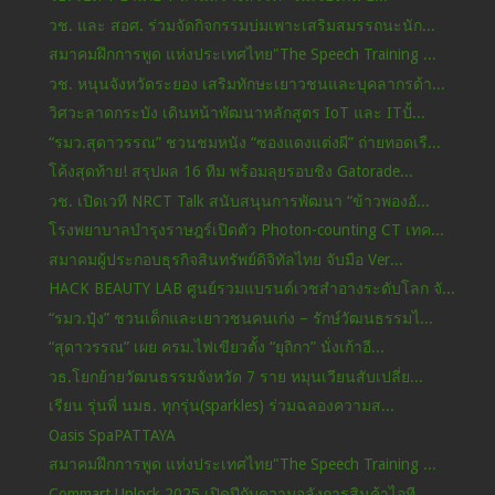
วช. และ สอศ. ร่วมจัดกิจกรรมบ่มเพาะเสริมสมรรถนะนัก...
สมาคมฝึกการพูด แห่งประเทศไทย"The Speech Training ...
วช. หนุนจังหวัดระยอง เสริมทักษะเยาวชนและบุคลากรด้า...
วิศวะลาดกระบัง เดินหน้าพัฒนาหลักสูตร IoT และ ITปั้...
“รมว.สุดาวรรณ” ชวนชมหนัง “ซองแดงแต่งผี” ถ่ายทอดเรื...
โค้งสุดท้าย! สรุปผล 16 ทีม พร้อมลุยรอบชิง Gatorade...
วช. เปิดเวที NRCT Talk สนับสนุนการพัฒนา “ข้าวพองอั...
โรงพยาบาลบำรุงราษฎร์เปิดตัว Photon-counting CT เทค...
สมาคมผู้ประกอบธุรกิจสินทรัพย์ดิจิทัลไทย จับมือ Ver...
HACK BEAUTY LAB ศูนย์รวมแบรนด์เวชสำอางระดับโลก จั...
“รมว.ปุ๋ง” ชวนเด็กและเยาวชนคนเก่ง – รักษ์วัฒนธรรมไ...
“สุดาวรรณ” เผย ครม.ไฟเขียวตั้ง “ยุถิกา” นั่งเก้าอี...
วธ.โยกย้ายวัฒนธรรมจังหวัด 7 ราย หมุนเวียนสับเปลี่ย...
เรียน รุ่นพี่ นมธ. ทุกรุ่น(sparkles) ร่วมฉลองความส...
Oasis SpaPATTAYA
สมาคมฝึกการพูด แห่งประเทศไทย"The Speech Training ...
Commart Unlock 2025 เปิดปีกับความอลังการสินค้าไอที...