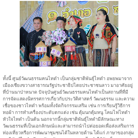
ทั้งนี้ ศูนย์วัฒนธรรมฅนไทดำ เป็นกลุ่มชาติพันธุ์ไทดำ อพยพมาจาก
เมืองเชียงขวางสาธารณรัฐประชาธิปไตยประชาชนลาว มาอาศัยอยู่
ที่บ้านนาป่าหนาด ปัจจุบันศูนย์วัฒนธรรมฅนไทดำเป็นสถานที่ที่มี
การจัดแสดงนิทรรศการเกี่ยวกับประวัติศาสตร์ วัฒนธรรม และความ
เชื่อของชาวไทดำ พร้อมทั้งจัดกิจกรรมเสริม เช่น การเรียนรู้วิธีการ
ทอผ้า การทำเครื่องประดับตกแต่ง เช่น ตุ้มนกตุ้มหนู โคมไฟไทดำ
หัวใจไทดำ เป็นต้น นอกจากนี้กลุ่มชาติพันธุ์ไทดำมีลักษณะทาง
วัฒนธรรมที่เป็นเอกลักษณ์และสามารถนำไปต่อยอดเพื่อส่งเสริมการ
ท่องเที่ยวหรือการพัฒนาชุมชนได้ในหลายด้าน ได้แก่ ภาษาของกลุ่ม