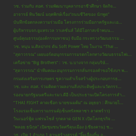
วช. ร่วมกับ สอศ. ร่วมพัฒนาบุคลากรอาชีวศึกษา จัดกิจ...
อาจารย์ ทินวัฒน์ มฤคพิกษ์เรื่อง“ถนนชีวิตของ นักพูด”
บันทึกข้อตกลงความร่วมมือ โครงการร่วมมือภาครัฐและเอ...
ผู้บริหารบจก.ยูแทรเวล วาเคชั่นส์ ได้มีโอกาสเข้าพบน...
ศูนย์คุณธรรม(องค์การมหาชน) จับมือ กระทรวงวัฒนธรรม ...
วช. หนุน ม.ศิลปากร ดัน Soft Power ไทย ในงาน “Thai ...
"สุดาวรรณ” เผยบอร์ดอนุกรรมการมรดกโลกทางวัฒนธรรมไฟเ...
เครือข่าย “Big Brothers“ : วช. บ.บางจาก กลุ่มบริษั...
“สุดาวรรณ” นำทีมคณะอนุกรรมการกลั่นกรองคำขอใช้งบฯ พ...
กรมส่งเสริมการเกษตร ชูความสำเร็จสร้างผู้ประกอบการธ...
วช. และ สอศ. ร่วมติดดาวผลงานสิ่งประดิษฐ์และนวัตกรร...
รองนายกรัฐมนตรีและรมว.ดีอี เป็นประธานเปิดโครงการสำ...
“THAI FIGHT คาดเชือก นายขนมต้ม” ณ อยุธยา : ศึกมวยไ...
โรงแรมเซ็นทาราแกรนด์(เซ็นทรัลพลาซา ลาดพร้าว)
วินเนอร์ฟู้ด แฟรนไชส์ รุกตลาด GEN X เปิดโลกธุรกิจ ...
“พลอย ธนิกุล” เปิดชุมชนวัดศรีคุนเมือง (เชียงคาน) ช...
วธ. เปิด 1 อำเภอ 1 ลานสร้างสรรค์ “จิ๊มเจื่องกิ๋น อ...