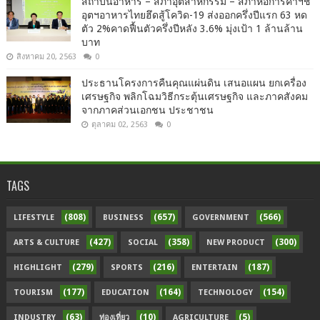
สถาบันอาหาร – สภาอุตสาหกรรม – สภาหอการค้าฯชี้
อุตฯอาหารไทยฮึดสู้โควิด-19 ส่งออกครึ่งปีแรก 63 หด
ตัว 2%คาดฟื้นตัวครึ่งปีหลัง 3.6% มุ่งเป้า 1 ล้านล้าน
บาท
สิงหาคม 20, 2563
0
ประธานโครงการคืนคุณแผ่นดิน เสนอแผน ยกเครื่อง
เศรษฐกิจ พลิกโฉมวิธีกระตุ้นเศรษฐกิจ และภาคสังคม
จากภาคส่วนเอกชน ประชาชน
ตุลาคม 02, 2563
0
TAGS
(808)
(657)
(566)
LIFESTYLE
BUSINESS
GOVERNMENT
(427)
(358)
(300)
ARTS & CULTURE
SOCIAL
NEW PRODUCT
(279)
(216)
(187)
HIGHLIGHT
SPORTS
ENTERTAIN
(177)
(164)
(154)
TOURISM
EDUCATION
TECHNOLOGY
(63)
(10)
(5)
INDUSTRY
ท่องเที่ยว
AGRICULTURE