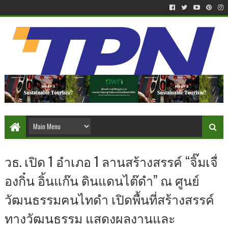
วธ. เปิด 1 อำเภอ 1 ลานสร้างสรรค์ “จิ๊มเจื่
องกิ๋น อิ้นแก๊น ดินแดนไต๊ดำ” ณ ศูนย์
วัฒนธรรมฅนไทดำ เปิดพื้นที่สร้างสรรค์
ทางวัฒนธรรม แสดงผลงานและ