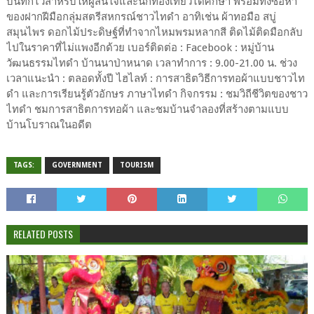
บันทึกไว้สำหรับให้ผู้สนใจและนักท่องเที่ยวได้ศึกษา พร้อมทั้งซื้อหา
ของฝากฝีมือกลุ่มสตรีสหกรณ์ชาวไทดำ อาทิเช่น ผ้าทอมือ สบู่
สมุนไพร ดอกไม้ประดิษฐ์ที่ทำจากไหมพรมหลากสี ติดไม้ติดมือกลับ
ไปในราคาที่ไม่แพงอีกด้วย เบอร์ติดต่อ : Facebook : หมู่บ้าน
วัฒนธรรมไทดำ บ้านนาป่าหนาด เวลาทำการ : 9.00-21.00 น. ช่วง
เวลาแนะนำ : ตลอดทั้งปี ไฮไลท์ : การสาธิตวิธีการทอผ้าแบบชาวไท
ดำ และการเรียนรู้ตัวอักษร ภาษาไทดำ กิจกรรม : ชมวิถีชีวิตของชาว
ไทดำ ชมการสาธิตการทอผ้า และชมบ้านจำลองที่สร้างตามแบบ
บ้านโบราณในอดีต
TAGS:
GOVERNMENT
TOURISM
RELATED POSTS