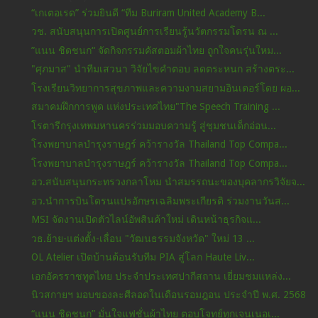
“เกเตอเรด” ร่วมยินดี “ทีม Buriram United Academy B...
วช. สนับสนุนการเปิดศูนย์การเรียนรู้นวัตกรรมโดรน ณ ...
”แนน ชิดชนก“ จัดกิจกรรมคัสตอมผ้าไทย ถูกใจคนรุ่นใหม...
"ศุภมาส" นำทีมเสวนา วิจัยไขคำตอบ ลดตระหนก สร้างตระ...
โรงเรียนวิทยาการสุขภาพและความงามสยามอินเตอร์โดย ผอ...
สมาคมฝึกการพูด แห่งประเทศไทย"The Speech Training ...
โรตารีกรุงเทพมหานครร่วมมอบความรู้ สู่ชุมชนเด็กอ่อน...
โรงพยาบาลบำรุงราษฎร์ คว้ารางวัล Thailand Top Compa...
โรงพยาบาลบำรุงราษฎร์ คว้ารางวัล Thailand Top Compa...
อว.สนับสนุนกระทรวงกลาโหม นำสมรรถนะของบุคลากรวิจัยจ...
อว.นำการบินโดรนแปรอักษรเฉลิมพระเกียรติ ร่วมงานวันส...
MSI จัดงานเปิดตัวไลน์อัพสินค้าใหม่ เดินหน้าธุรกิจแ...
วธ.ย้าย-แต่งตั้ง-เลื่อน "วัฒนธรรมจังหวัด" ใหม่ 13 ...
OL Atelier เปิดบ้านต้อนรับทีม PIA สู่โลก Haute Liv...
เอกอัครราชทูตไทย ประจำประเทศปากีสถาน เยี่ยมชมแหล่ง...
นิวสกายฯ มอบของละศีลอดในเดือนรอมฎอน ประจำปี พ.ศ. 2568
“แนน ชิดชนก” มั่นใจแฟชั่นผ้าไทย ตอบโจทย์ทุกเจนเนอเ...