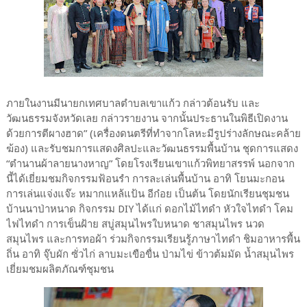
ภายในงานมีนายกเทศบาลตำบลเขาแก้ว กล่าวต้อนรับ และ
วัฒนธรรมจังหวัดเลย กล่าวรายงาน จากนั้นประธานในพิธีเปิดงาน
ด้วยการตีผางฮาด” (เครื่องดนตรีที่ทำจากโลหะมีรูปร่างลักษณะคล้าย
ฆ้อง) และรับชมการแสดงศิลปะและวัฒนธรรมพื้นบ้าน ชุดการแสดง
“ตำนานผ้าลายนางหาญ” โดยโรงเรียนเขาแก้วพิทยาสรรพ์ นอกจาก
นี้ได้เยี่ยมชมกิจกรรมฟ้อนรำ การละเล่นพื้นบ้าน อาทิ โยนมะกอน
การเล่นแจ่งแจ๊ะ หมากแหล้แป้น อีก๋อย เป็นต้น โดยนักเรียนชุมชน
บ้านนาป่าหนาด กิจกรรม DIY ได้แก่ ดอกไม้ไทดำ หัวใจไทดำ โคม
ไฟไทดำ การเข็นฝ้าย สบู่สมุนไพรใบหนาด ชาสมุนไพร นวด
สมุนไพร และการทอผ้า ร่วมกิจกรรมเรียนรู้ภาษาไทดำ ชิมอาหารพื้น
ถิ่น อาทิ จุ๊บผัก ซั่วไก่ ลาบมะเขือขื่น ป่ามไข่ ข้าวต้มมัด น้ำสมุนไพร
เยี่ยมชมผลิตภัณฑ์ชุมชน