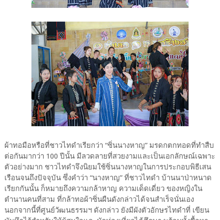
ผ้าทอมือหรือที่ชาวไทดำเรียกว่า “ซิ่นนางหาญ” มรดกตกทอดที่ทำสืบ
ต่อกันมากว่า 100 ปีนั้น มีลวดลายที่สวยงามและเป็นเอกลักษณ์เฉพาะ
ตัวอย่างมาก ชาวไทดำจึงนิยมใช้ซิ่นนางหาญในการประกอบพิธีเสน
เรือนจนถึงปัจจุบัน ซึ่งคำว่า “นางหาญ” ที่ชาวไทดำ บ้านนาป่าหนาด
เรียกกันนั้น ก็หมายถึงความกล้าหาญ ความเด็ดเดี่ยว ของหญิงใน
ตำนานคนที่สาม ที่กล้าทอผ้าซิ่นผืนดังกล่าวได้จนสำเร็จนั่นเอง
นอกจากนี้ที่ศูนย์วัฒนธรรมฯ ดังกล่าว ยังมีผังตัวอักษรไทดำที่ เขียน