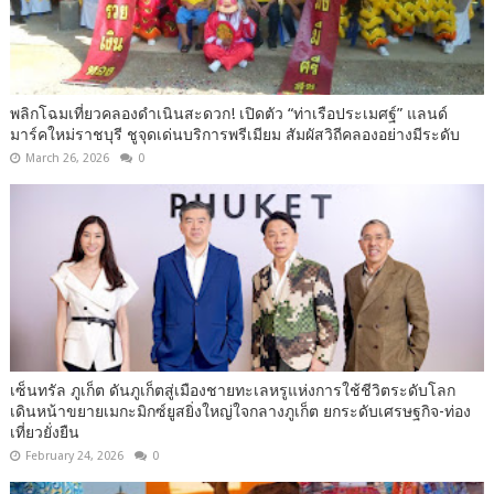
พลิกโฉมเที่ยวคลองดำเนินสะดวก! เปิดตัว “ท่าเรือประเมศฐ์” แลนด์
มาร์คใหม่ราชบุรี ชูจุดเด่นบริการพรีเมียม สัมผัสวิถีคลองอย่างมีระดับ
March 26, 2026
0
เซ็นทรัล ภูเก็ต ดันภูเก็ตสู่เมืองชายทะเลหรูแห่งการใช้ชีวิตระดับโลก
เดินหน้าขยายเมกะมิกซ์ยูสยิ่งใหญ่ใจกลางภูเก็ต ยกระดับเศรษฐกิจ-ท่อง
เที่ยวยั่งยืน
February 24, 2026
0