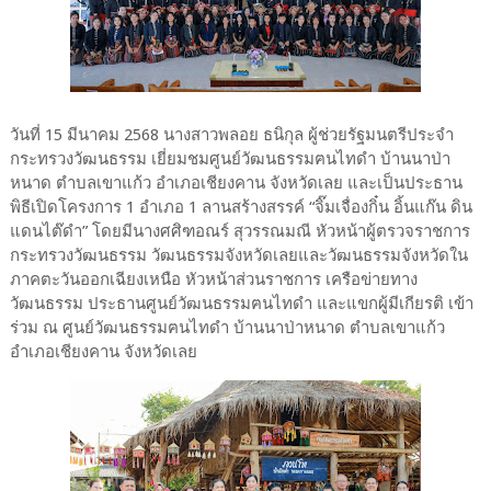
วันที่ 15 มีนาคม 2568 นางสาวพลอย ธนิกุล ผู้ช่วยรัฐมนตรีประจำ
กระทรวงวัฒนธรรม เยี่ยมชมศูนย์วัฒนธรรมฅนไทดำ บ้านนาป่า
หนาด ตำบลเขาแก้ว อำเภอเชียงคาน จังหวัดเลย และเป็นประธาน
พิธีเปิดโครงการ 1 อำเภอ 1 ลานสร้างสรรค์ “จิ๊มเจื่องกิ๋น อิ้นแก๊น ดิน
แดนไต๊ดำ” โดยมีนางศศิฑอณร์ สุวรรณมณี หัวหน้าผู้ตรวจราชการ
กระทรวงวัฒนธรรม วัฒนธรรมจังหวัดเลยและวัฒนธรรมจังหวัดใน
ภาคตะวันออกเฉียงเหนือ หัวหน้าส่วนราชการ เครือข่ายทาง
วัฒนธรรม ประธานศูนย์วัฒนธรรมฅนไทดำ และแขกผู้มีเกียรติ เข้า
ร่วม ณ ศูนย์วัฒนธรรมฅนไทดำ บ้านนาป่าหนาด ตำบลเขาแก้ว
อำเภอเชียงคาน จังหวัดเลย