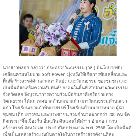
นางสาวพลอย กล่าวว่า กระทรวงวัฒนธรรม (วธ.) มีนโยบายขับ
เคลื่อนตามนโยบาย Soft Power มุ่งหวังให้เกิดการขับเคลื่อนและ
พื้นที่สร้างสรรค์ด้านศาสนา ศิลปะ และวัฒนธรรม ของชุมชน และ
เป็นพื้นที่ส่งเสริมความสัมพันธ์ของคนในพื้นที่ สำนักงานวัฒนธรรม
จังหวัดเลย จึงบูรณาการความร่วมมือกับภาคีเครือข่ายทาง
วัฒนธรรม ได้แก่ เทศบาลตำบลเขาแก้ว สภาวัฒนธรรมตำบลเขา
แก้ว โรงเรียนเขาแก้วพิทยาสรรพ์ โรงเรียนบ้านนาป่าหนาด ผู้นำ
ชุมชน เด็ก เยาวชน และประชาชน รวมจำนวนมากกว่า 200 คน จัด
กิจกรรม “จิ๊มเจื่องกิ๋น อิ้นแก๊น ดินแดนไต๊ดำ” 1 อำเภอ 1 ลาน
สร้างสรรค์ จังหวัดเลย ประจำปีงบประมาณ พ.ศ. 2568 โดยเปิดพื้นที่
เพื่อเป็นแหล่งสร้างแรงบันดาลใจในการสร้างสรรค์งานศิลป