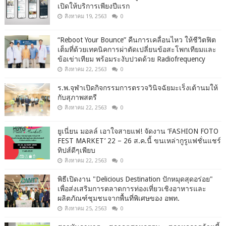
เปิดให้บริการเพียงปีแรก
สิงหาคม 19, 2563
0
“Reboot Your Bounce” คืนการเคลื่อนไหว ให้ชีวิตฟิต
เต็มที่ด้วยเทคนิคการผ่าตัดเปลี่ยนข้อสะโพกเทียมและ
ข้อเข่าเทียม พร้อมระงับปวดด้วย Radiofrequency
สิงหาคม 22, 2563
0
ร.พ.จุฬาเปิดกิจกรรมการตรวจวินิจฉัยมะเร็งเต้านมให้
กับสุภาพสตรี
สิงหาคม 22, 2563
0
ยูเนี่ยน มอลล์ เอาใจสายแฟ! จัดงาน ‘FASHION FOTO
FEST MARKET’ 22 – 26 ส.ค.นี้ ขนเหล่ากูรูแฟชั่นแชร์
ทิปส์ดีๆเพียบ
สิงหาคม 22, 2563
0
พิธีเปิดงาน "Delicious Destination ปักหมุดสุดอร่อย"
เพื่อส่งเสริมการตลาดการท่องเที่ยวเชิงอาหารและ
ผลิตภัณฑ์ชุมชนจากพื้นที่พิเศษของ อพท.
สิงหาคม 25, 2563
0