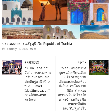
ประเทศสาธารณรัฐตูนีเซีย Republic of Tunisia
February 13, 2026
0
PREVIOUS
NEXT
วช. และ สอศ. ร่วม
“พลอย ธนิกุล” เปิด
จัดกิจกรรมบ่มเพาะ
ชุมชนวัดศรีคุนเมือง
เสริมสมรรถนะนัก
(เชียงคาน) ชวน
ประดิษฐ์อาชีวศึกษา
เยือนแหล่งท่องเที่ยว
“TVET Smart
ยั่งยืนระดับโลก ร่วม
Idea2Innovation“
พิธีผาสาดลอย
ภาคใต้และภาค
เคราะห์ริมน้ำโขง ใส่
ตะวันตก
บาตรข้าวเหนียว ชิม
อาหารพื้นถิ่น
รสชาติ...ที่หายไป