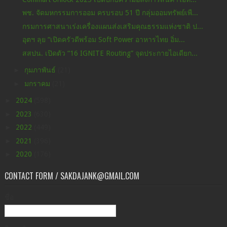
พช. จัดมหกรรมการออม ครบรอบ 51 ปี กลุ่มออมทรัพย์เพื...
กรมการศาสนาเร่งเครื่องแผนส่งเสริมคุณธรรมแห่งชาติ ป...
อุตฯ ลุย “เปิดครัวดีพร้อม Soft Power อาหารไทย อิ่ม...
สสปน. เปิดตัว “16 IGNITE Routing” จุดประกายไอเดียก...
►
กุมภาพันธ์
(21)
►
มกราคม
(21)
►
2024
(598)
►
2023
(630)
►
2022
(449)
►
2021
(396)
►
2020
(176)
CONTACT FORM / SAKDAJANK@GMAIL.COM
ชื่อ