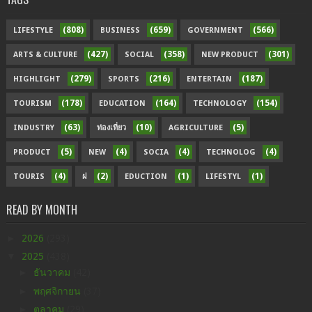
(808)
(659)
(566)
LIFESTYLE
BUSINESS
GOVERNMENT
(427)
(358)
(301)
ARTS & CULTURE
SOCIAL
NEW PRODUCT
(279)
(216)
(187)
HIGHLIGHT
SPORTS
ENTERTAIN
(178)
(164)
(154)
TOURISM
EDUCATION
TECHNOLOGY
(63)
(10)
(5)
INDUSTRY
ท่องเที่ยว
AGRICULTURE
(5)
(4)
(4)
(4)
PRODUCT
NEW
SOCIA
TECHNOLOG
(4)
(2)
(1)
(1)
TOURIS
ฝ
EDUCTION
LIFESTYL
READ BY MONTH
►
2026
(293)
▼
2025
(438)
►
ธันวาคม
(42)
►
พฤศจิกายน
(37)
►
ตุลาคม
(29)