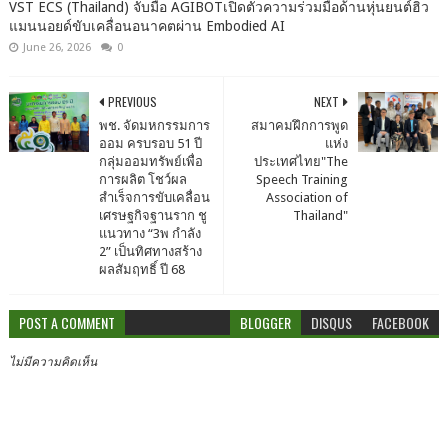
VST ECS (Thailand) จับมือ AGIBOTเปิดตัวความร่วมมือด้านหุ่นยนต์ฮิว
แมนนอยด์ขับเคลื่อนอนาคตผ่าน Embodied AI
June 26, 2026
0
PREVIOUS
NEXT
พช. จัดมหกรรมการ
สมาคมฝึกการพูด
ออม ครบรอบ 51 ปี
แห่ง
กลุ่มออมทรัพย์เพื่อ
ประเทศไทย"The
การผลิต โชว์ผล
Speech Training
สำเร็จการขับเคลื่อน
Association of
เศรษฐกิจฐานราก ชู
Thailand"
แนวทาง “3พ กำลัง
2” เป็นทิศทางสร้าง
ผลสัมฤทธิ์ ปี 68
POST A COMMENT
BLOGGER
DISQUS
FACEBOOK
ไม่มีความคิดเห็น