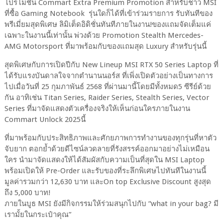
โปรโมชั่น Commart Extra Premium Promotion สำหรับชาว MSI
ที่ซื้อ Gaming Notebook รุ่นใดก็ได้ที่เข้าร่วมรายการ รับทันทีของ
พรีเมี่ยมสุดพิเศษ ลิมิเต็ดอิดิชั่นทันทีภายในงาน!ของแถมจัดเต็มแค่
เฉพาะในงานนี้เท่านั้น พ่วงด้วย Promotion Stealth Mercedes-
AMG Motorsport ที่มาพร้อมกับของแถมสุด Luxury สำหรับรุ่นนี้
สุดพิเศษกับการเปิดปีกับ New Lineup MSI RTX 50 Series Laptop ที่
ได้รับแรงบันดาลใจจากตำนานนอร์ส ที่เพิ่งเปิดตัวอย่างเป็นทางการ
ไปเมื่อวันที่ 25 กุมภาพันธ์ 2568 ที่ผ่านมานี้โดยมีทั้งหมด5 ซีรีย์ด้วย
กัน อาทิเช่น Titan Series, Raider Series, Stealth Series, Vector
Series ที่มาจัดแสดงตัวเครื่องจริงให้เห็นก่อนใครภายในงาน
Commart Unlock 2025นี้
ที่มาพร้อมกับประสิทธิภาพและศักยภาพการทำงานของทุกรุ่นที่หาตัว
จับยาก ตอกย้ำด้วยดีไซน์ลวดลายที่รังสรรค์ออกมาอย่างไม่เหมือน
ใคร นำมาจัดแสดงให้ได้สัมผัสกับความเป็นที่สุดใน MSI Laptop
พร้อมเปิดให้ Pre-Order และรับของที่ระลึกพิเศษไปทันทีในงานนี้
มูลค่ารวมกว่า 12,630 บาท และOn top Exclusive Discount สูงสุด
ถึง 5,000 บาท!
ภายในบูธ MSI ยังมีกิจกรรมให้ร่วมสนุกไปกับ “what in your bag? มี
เรามั้ยในกระเป๋าคุณ”