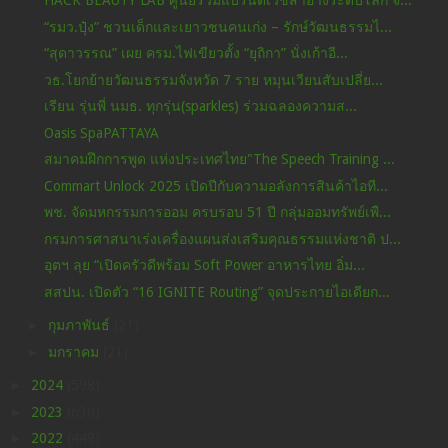
HACK BEAUTY LAB ศูนย์รวมแบรนด์เวชสำอางระดับโลก จั...
“รมว.ปุ๋ง” ชวนเด็กและเยาวชนคนเก่ง – รักษ์วัฒนธรรมไ...
“สุดาวรรณ” เผย ครม.ไฟเขียวตั้ง “ยุถิกา” นั่งเก้าอี...
วธ.โยกย้ายวัฒนธรรมจังหวัด 7 ราย หมุนเวียนสับเปลี่ย...
เรียน รุ่นพี่ นมธ. ทุกรุ่น(sparkles) ร่วมฉลองความส...
Oasis SpaPATTAYA
สมาคมฝึกการพูด แห่งประเทศไทย"The Speech Training ...
Commart Unlock 2025 เปิดปีกับความอลังการสินค้าไอที...
พช. จัดมหกรรมการออม ครบรอบ 51 ปี กลุ่มออมทรัพย์เพื...
กรมการศาสนาเร่งเครื่องแผนส่งเสริมคุณธรรมแห่งชาติ ป...
อุตฯ ลุย “เปิดครัวดีพร้อม Soft Power อาหารไทย อิ่ม...
สสปน. เปิดตัว “16 IGNITE Routing” จุดประกายไอเดียก...
►
กุมภาพันธ์
(21)
►
มกราคม
(21)
►
2024
(598)
►
2023
(630)
►
2022
(449)