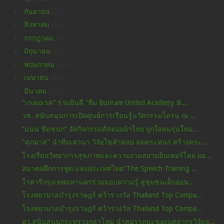
►
กันยายน
(26)
►
สิงหาคม
(32)
►
กรกฎาคม
(45)
►
มิถุนายน
(51)
►
พฤษภาคม
(34)
►
เมษายน
(45)
▼
มีนาคม
(55)
“เกเตอเรด” ร่วมยินดี “ทีม Buriram United Academy B...
วช. สนับสนุนการเปิดศูนย์การเรียนรู้นวัตกรรมโดรน ณ ...
”แนน ชิดชนก“ จัดกิจกรรมคัสตอมผ้าไทย ถูกใจคนรุ่นใหม...
"ศุภมาส" นำทีมเสวนา วิจัยไขคำตอบ ลดตระหนก สร้างตระ...
โรงเรียนวิทยาการสุขภาพและความงามสยามอินเตอร์โดย ผอ...
สมาคมฝึกการพูด แห่งประเทศไทย"The Speech Training ...
โรตารีกรุงเทพมหานครร่วมมอบความรู้ สู่ชุมชนเด็กอ่อน...
โรงพยาบาลบำรุงราษฎร์ คว้ารางวัล Thailand Top Compa...
โรงพยาบาลบำรุงราษฎร์ คว้ารางวัล Thailand Top Compa...
อว.สนับสนุนกระทรวงกลาโหม นำสมรรถนะของบุคลากรวิจัยจ...