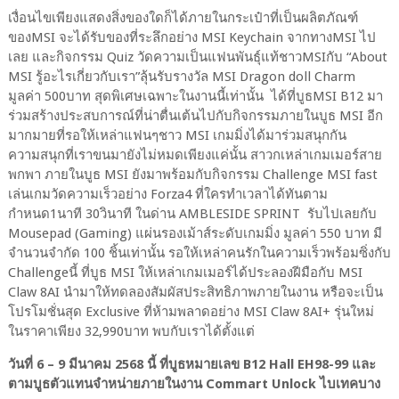
เงื่อนไขเพียงแสดงสิ่งของใดก็ได้ภายในกระเป๋าที่เป็นผลิตภัณฑ์
ของMSI จะได้รับของที่ระลึกอย่าง MSI Keychain จากทางMSI ไป
เลย และกิจกรรม Quiz วัดความเป็นแฟนพันธุ์แท้ชาวMSIกับ “About
MSI รู้อะไรเกี่ยวกับเรา”ลุ้นรับรางวัล MSI Dragon doll Charm
มูลค่า 500บาท สุดพิเศษเฉพาะในงานนี้เท่านั้น ได้ที่บูธMSI B12 มา
ร่วมสร้างประสบการณ์ที่น่าตื่นเต้นไปกับกิจกรรมภายในบูธ MSI อีก
มากมายที่รอให้เหล่าแฟนๆชาว MSI เกมมิ่งได้มาร่วมสนุกกัน
ความสนุกที่เราขนมายังไม่หมดเพียงแค่นั้น สาวกเหล่าเกมเมอร์สาย
พกพา ภายในบูธ MSI ยังมาพร้อมกับกิจกรรม Challenge MSI fast
เล่นเกมวัดความเร็วอย่าง Forza4 ที่ใครทำเวลาได้ทันตาม
กำหนด1นาที 30วินาที ในด่าน AMBLESIDE SPRINT รับไปเลยกับ
Mousepad (Gaming) แผ่นรองเม้าส์ระดับเกมมิ่ง มูลค่า 550 บาท มี
จำนวนจำกัด 100 ชิ้นเท่านั้น รอให้เหล่าคนรักในความเร็วพร้อมซิ่งกับ
Challengeนี้ ที่บูธ MSI ให้เหล่าเกมเมอร์ได้ประลองฝีมือกับ MSI
Claw 8AI นำมาให้ทดลองสัมผัสประสิทธิภาพภายในงาน หรือจะเป็น
โปรโมชั่นสุด Exclusive ที่ห้ามพลาดอย่าง MSI Claw 8AI+ รุ่นใหม่
ในราคาเพียง 32,990บาท พบกับเราได้ตั้งแต่
วันที่ 6 – 9 มีนาคม 2568 นี้ ที่บูธหมายเลข B12 Hall EH98-99 และ
ตามบูธตัวแทนจำหน่ายภายในงาน Commart Unlock ไบเทคบาง