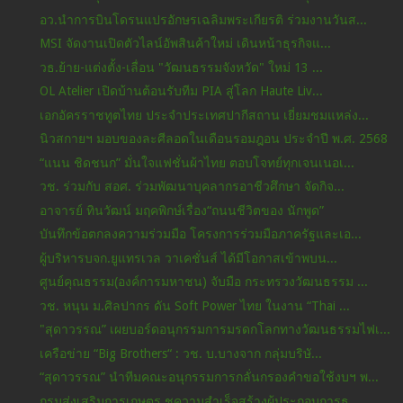
อว.นำการบินโดรนแปรอักษรเฉลิมพระเกียรติ ร่วมงานวันส...
MSI จัดงานเปิดตัวไลน์อัพสินค้าใหม่ เดินหน้าธุรกิจแ...
วธ.ย้าย-แต่งตั้ง-เลื่อน "วัฒนธรรมจังหวัด" ใหม่ 13 ...
OL Atelier เปิดบ้านต้อนรับทีม PIA สู่โลก Haute Liv...
เอกอัครราชทูตไทย ประจำประเทศปากีสถาน เยี่ยมชมแหล่ง...
นิวสกายฯ มอบของละศีลอดในเดือนรอมฎอน ประจำปี พ.ศ. 2568
“แนน ชิดชนก” มั่นใจแฟชั่นผ้าไทย ตอบโจทย์ทุกเจนเนอเ...
วช. ร่วมกับ สอศ. ร่วมพัฒนาบุคลากรอาชีวศึกษา จัดกิจ...
อาจารย์ ทินวัฒน์ มฤคพิกษ์เรื่อง“ถนนชีวิตของ นักพูด”
บันทึกข้อตกลงความร่วมมือ โครงการร่วมมือภาครัฐและเอ...
ผู้บริหารบจก.ยูแทรเวล วาเคชั่นส์ ได้มีโอกาสเข้าพบน...
ศูนย์คุณธรรม(องค์การมหาชน) จับมือ กระทรวงวัฒนธรรม ...
วช. หนุน ม.ศิลปากร ดัน Soft Power ไทย ในงาน “Thai ...
"สุดาวรรณ” เผยบอร์ดอนุกรรมการมรดกโลกทางวัฒนธรรมไฟเ...
เครือข่าย “Big Brothers“ : วช. บ.บางจาก กลุ่มบริษั...
“สุดาวรรณ” นำทีมคณะอนุกรรมการกลั่นกรองคำขอใช้งบฯ พ...
กรมส่งเสริมการเกษตร ชูความสำเร็จสร้างผู้ประกอบการธ...