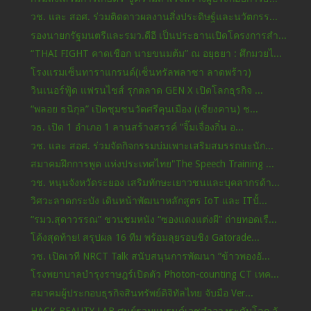
วช. และ สอศ. ร่วมติดดาวผลงานสิ่งประดิษฐ์และนวัตกรร...
รองนายกรัฐมนตรีและรมว.ดีอี เป็นประธานเปิดโครงการสำ...
“THAI FIGHT คาดเชือก นายขนมต้ม” ณ อยุธยา : ศึกมวยไ...
โรงแรมเซ็นทาราแกรนด์(เซ็นทรัลพลาซา ลาดพร้าว)
วินเนอร์ฟู้ด แฟรนไชส์ รุกตลาด GEN X เปิดโลกธุรกิจ ...
“พลอย ธนิกุล” เปิดชุมชนวัดศรีคุนเมือง (เชียงคาน) ช...
วธ. เปิด 1 อำเภอ 1 ลานสร้างสรรค์ “จิ๊มเจื่องกิ๋น อ...
วช. และ สอศ. ร่วมจัดกิจกรรมบ่มเพาะเสริมสมรรถนะนัก...
สมาคมฝึกการพูด แห่งประเทศไทย"The Speech Training ...
วช. หนุนจังหวัดระยอง เสริมทักษะเยาวชนและบุคลากรด้า...
วิศวะลาดกระบัง เดินหน้าพัฒนาหลักสูตร IoT และ ITปั้...
“รมว.สุดาวรรณ” ชวนชมหนัง “ซองแดงแต่งผี” ถ่ายทอดเรื...
โค้งสุดท้าย! สรุปผล 16 ทีม พร้อมลุยรอบชิง Gatorade...
วช. เปิดเวที NRCT Talk สนับสนุนการพัฒนา “ข้าวพองอั...
โรงพยาบาลบำรุงราษฎร์เปิดตัว Photon-counting CT เทค...
สมาคมผู้ประกอบธุรกิจสินทรัพย์ดิจิทัลไทย จับมือ Ver...