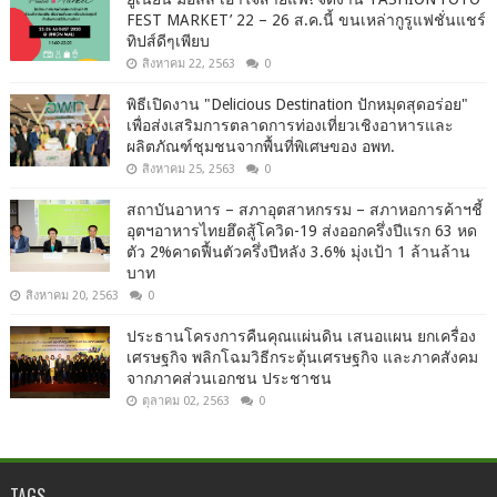
FEST MARKET’ 22 – 26 ส.ค.นี้ ขนเหล่ากูรูแฟชั่นแชร์
ทิปส์ดีๆเพียบ
สิงหาคม 22, 2563
0
พิธีเปิดงาน "Delicious Destination ปักหมุดสุดอร่อย"
เพื่อส่งเสริมการตลาดการท่องเที่ยวเชิงอาหารและ
ผลิตภัณฑ์ชุมชนจากพื้นที่พิเศษของ อพท.
สิงหาคม 25, 2563
0
สถาบันอาหาร – สภาอุตสาหกรรม – สภาหอการค้าฯชี้
อุตฯอาหารไทยฮึดสู้โควิด-19 ส่งออกครึ่งปีแรก 63 หด
ตัว 2%คาดฟื้นตัวครึ่งปีหลัง 3.6% มุ่งเป้า 1 ล้านล้าน
บาท
สิงหาคม 20, 2563
0
ประธานโครงการคืนคุณแผ่นดิน เสนอแผน ยกเครื่อง
เศรษฐกิจ พลิกโฉมวิธีกระตุ้นเศรษฐกิจ และภาคสังคม
จากภาคส่วนเอกชน ประชาชน
ตุลาคม 02, 2563
0
TAGS