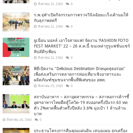
สิงหาคม 22, 2563
0
ร.พ.จุฬาเปิดกิจกรรมการตรวจวินิจฉัยมะเร็งเต้านมให้
กับสุภาพสตรี
สิงหาคม 22, 2563
0
ยูเนี่ยน มอลล์ เอาใจสายแฟ! จัดงาน ‘FASHION FOTO
FEST MARKET’ 22 – 26 ส.ค.นี้ ขนเหล่ากูรูแฟชั่นแชร์
ทิปส์ดีๆเพียบ
สิงหาคม 22, 2563
0
พิธีเปิดงาน "Delicious Destination ปักหมุดสุดอร่อย"
เพื่อส่งเสริมการตลาดการท่องเที่ยวเชิงอาหารและ
ผลิตภัณฑ์ชุมชนจากพื้นที่พิเศษของ อพท.
สิงหาคม 25, 2563
0
สถาบันอาหาร – สภาอุตสาหกรรม – สภาหอการค้าฯชี้
อุตฯอาหารไทยฮึดสู้โควิด-19 ส่งออกครึ่งปีแรก 63 หด
ตัว 2%คาดฟื้นตัวครึ่งปีหลัง 3.6% มุ่งเป้า 1 ล้านล้าน
บาท
สิงหาคม 20, 2563
0
ประธานโครงการคืนคุณแผ่นดิน เสนอแผน ยกเครื่อง