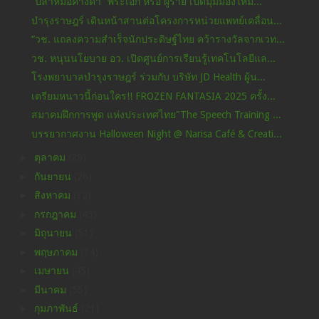
“ปลาหมอคางดำ” พระเอก หรือ ผู้ร้าย เปิดมุมมองใหม่...
บำรุงราษฎร์ เดินหน้าสานต่อโครงการหน่วยแพทย์เคลื่อน...
“วช. แถลงความสำเร็จนักประดิษฐ์ไทย คว้ารางวัลจากเวท...
วช. หนุนนโยบาย อว. เปิดศูนย์การเรียนรู้เทคโนโลยีแล...
โรงพยาบาลบำรุงราษฎร์ ร่วมกับ บริษัท JD Health ผู้น...
เตรียมหนาวนี้ก่อนใคร!! FROZEN FANTASIA 2025 ครั้ง...
สมาคมฝึกการพูด แห่งประเทศไทย"The Speech Training ...
บรรยากาศงาน Halloween Night @ Narisa Café & Creati...
►
ตุลาคม
(29)
►
กันยายน
(26)
►
สิงหาคม
(32)
►
กรกฎาคม
(45)
►
มิถุนายน
(51)
►
พฤษภาคม
(34)
►
เมษายน
(45)
►
มีนาคม
(55)
►
กุมภาพันธ์
(21)