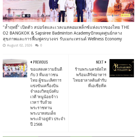
"ล้ำฤทธิ์” เปิดตัว สปอร์ตและเวลเนสคอมเพล็กซ์แห่งแรกของไทย THE
O2 BANGKOK & Sapsiree Badminton Academyปักหมุดศูนย์กลาง
สุขภาพและการฟื้นฟูครบวงจร รับเมกะเทรนด์ Wellness Economy
August 02, 2026
0
PREVIOUS
NEXT
ขอแสดงความยินดี
ร้านพระนครผัดไท
กับ 3 ทีมเยาวชน
พร้อมเสิร์ฟอาหาร
ไทย ผู้ชนะเลิศการ
ไทยฮาลาลต้นตำรับ
แข่งขันเครื่องบิน
ที่เอเชียทีค
จำลองวิทยุบังคับ
เวที ‘หนูน้อยจ้าว
เวหา’ รับถ้วย
พระราชทาน
พระบาทสมเด็จ
พระเจ้าอยู่หัว ประจำ
ปี 2568