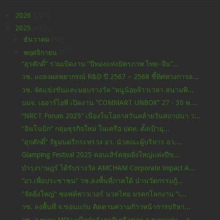
►
2026
(291)
▼
2025
(438)
►
ธันวาคม
(42)
▼
พฤศจิกายน
(37)
“สุรศักดิ์” ร่วมเปิดงาน “ปีทองแห่งมิตรภาพ ไทย–จีน”...
วช. แถลงผลพยากรณ์ R&D ปี 2567 – 2568 ชี้ทิศทางการล...
วช. จัดแข่งขันและมอบรางวัล “หนูน้อยจ้าวเวหา สนามพิ...
บมจ. เออาร์ไอพี เปิดงาน “COMMART UNBOX” 27 - 30 พ....
“NRCT Forum 2025” เนื่องในโอกาสวันคล้ายวันสถาปนา ว...
"อินโนบิก” กลุ่มธุรกิจใหม่ ในเครือ ปตท. ตั้งเป้ามุ...
“สุรศักดิ์” รัฐมนตรีกระทรวง อว. นำคณะผู้บริหาร อว....
Glamping Festival 2025 คอนเสิร์ตสุดยิ่งใหญ่แห่งปีข...
บำรุงราษฎร์ ได้รับรางวัล AMCHAM Corporate Impact A...
“อว.เพื่อประชาชน” วช.ลงพื้นที่ภาคใต้ นำนวัตกรรมกู้...
"จัดยิ่งใหญ่" ซอฟต์พาวเวอร์ นวดไทย มรดกโลกงาน “เ...
วช. ลงพื้นที่ จ.ขอนแก่น ติดตามความก้าวหน้าการบริหา...
วช. ลงนาม MOU ผนึกกำลังภาคีเครือข่าย จ.ขอนแก่น – จ...