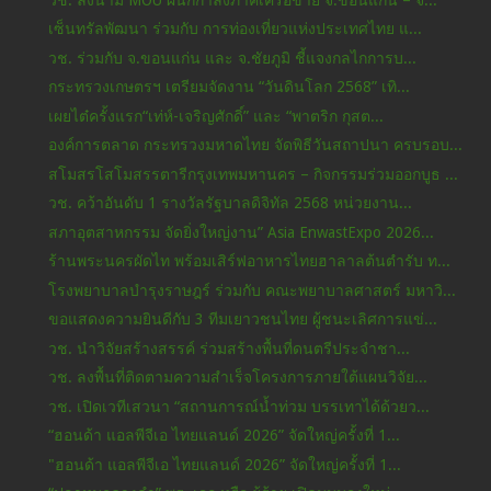
เซ็นทรัลพัฒนา ร่วมกับ การท่องเที่ยวแห่งประเทศไทย แ...
วช. ร่วมกับ จ.ขอนแก่น และ จ.ชัยภูมิ ชี้แจงกลไกการบ...
กระทรวงเกษตรฯ เตรียมจัดงาน “วันดินโลก 2568” เทิ...
เผยไต๋ครั้งแรก“เท่ห์-เจริญศักดิ์” และ “พาตริก กุสต...
องค์การตลาด กระทรวงมหาดไทย จัดพิธีวันสถาปนา ครบรอบ...
สโมสรโสโมสรรตารีกรุงเทพมหานคร – กิจกรรมร่วมออกบูธ ...
วช. คว้าอันดับ 1 รางวัลรัฐบาลดิจิทัล 2568 หน่วยงาน...
สภาอุตสาหกรรม จัดยิ่งใหญ่งาน” Asia EnwastExpo 2026...
ร้านพระนครผัดไท พร้อมเสิร์ฟอาหารไทยฮาลาลต้นตำรับ ท...
โรงพยาบาลบำรุงราษฎร์ ร่วมกับ คณะพยาบาลศาสตร์ มหาวิ...
ขอแสดงความยินดีกับ 3 ทีมเยาวชนไทย ผู้ชนะเลิศการแข่...
วช. นำวิจัยสร้างสรรค์ ร่วมสร้างพื้นที่ดนตรีประจำชา...
วช. ลงพื้นที่ติดตามความสำเร็จโครงการภายใต้แผนวิจัย...
วช. เปิดเวทีเสวนา “สถานการณ์น้ำท่วม บรรเทาได้ด้วยว...
“ฮอนด้า แอลพีจีเอ ไทยแลนด์ 2026” จัดใหญ่ครั้งที่ 1...
"ฮอนด้า แอลพีจีเอ ไทยแลนด์ 2026” จัดใหญ่ครั้งที่ 1...