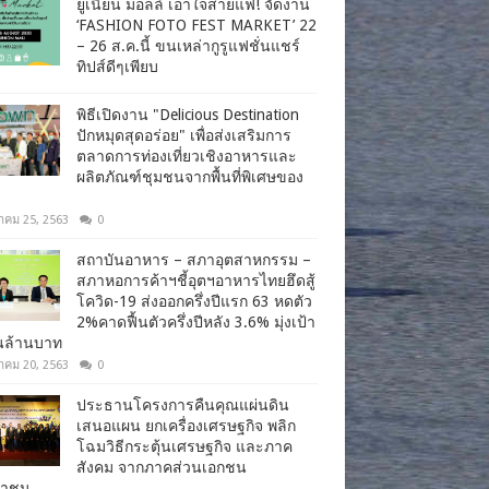
ยูเนี่ยน มอลล์ เอาใจสายแฟ! จัดงาน
‘FASHION FOTO FEST MARKET’ 22
– 26 ส.ค.นี้ ขนเหล่ากูรูแฟชั่นแชร์
ทิปส์ดีๆเพียบ
พิธีเปิดงาน "Delicious Destination
ปักหมุดสุดอร่อย" เพื่อส่งเสริมการ
ตลาดการท่องเที่ยวเชิงอาหารและ
ผลิตภัณฑ์ชุมชนจากพื้นที่พิเศษของ
าคม 25, 2563
0
สถาบันอาหาร – สภาอุตสาหกรรม –
สภาหอการค้าฯชี้อุตฯอาหารไทยฮึดสู้
โควิด-19 ส่งออกครึ่งปีแรก 63 หดตัว
2%คาดฟื้นตัวครึ่งปีหลัง 3.6% มุ่งเป้า
านล้านบาท
าคม 20, 2563
0
ประธานโครงการคืนคุณแผ่นดิน
เสนอแผน ยกเครื่องเศรษฐกิจ พลิก
โฉมวิธีกระตุ้นเศรษฐกิจ และภาค
สังคม จากภาคส่วนเอกชน
ชาชน