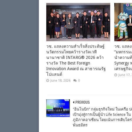
วช. แถลงความสำเร็จสิ่งประดิษฐ์
วช. แถลง
นวัตกรรมไทยคว้ารางวัลเวที
“มหกรรมง
นานาชาติ INTARG® 2026 คว้า
นำความท้
รางวัล The Best Foreign
Synergy พ
Innovation Award ณ สาธารณรัฐ
เศรษฐกิจแ
โปแลนด์
June 17,
June 18, 2026
0
PREVIOUS
"อินโนบิก” กลุ่มธุรกิจใหม่ ในเครือ ปต
เป้ามุ่งสู่การเป็นผู้นำ Life Science ใน
ภูมิภาคอาเซียน โดยเน้นการเติบโตร
พันธมิตร