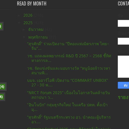
READ BY MONTH
CONT
►
2026
(296)
ชื่อ
▼
2025
(438)
)
►
ธันวาคม
(42)
อีเมล
▼
พฤศจิกายน
(37)
“สุรศักดิ์” ร่วมเปิดงาน “ปีทองแห่งมิตรภาพ ไทย–
จีน”...
ข้อค
วช. แถลงผลพยากรณ์ R&D ปี 2567 – 2568 ชี้ทิศ
ทางการล...
วช. จัดแข่งขันและมอบรางวัล “หนูน้อยจ้าวเวหา
สนามพิ...
บมจ. เออาร์ไอพี เปิดงาน “COMMART UNBOX”
27 - 30 พ....
(4)
“NRCT Forum 2025” เนื่องในโอกาสวันคล้ายวัน
4)
รายง
สถาปนา ว...
"อินโนบิก” กลุ่มธุรกิจใหม่ ในเครือ ปตท. ตั้งเป้า
มุ...
“สุรศักดิ์” รัฐมนตรีกระทรวง อว. นำคณะผู้บริหาร
อว....