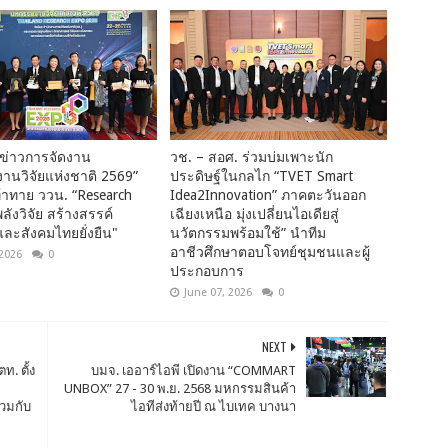
ข่าวการจัดงาน
วช. – สอศ. ร่วมบ่มเพาะนัก
านวิจัยแห่งชาติ 2569”
ประดิษฐ์ในกลไก “TVET Smart
าทาย ววน. “Research
Idea2Innovation” ภาคตะวันออก
ลังวิจัย สร้างสรรค์
เฉียงเหนือ มุ่งเปลี่ยนไอเดียสู่
ละสังคมไทยยั่งยืน"
นวัตกรรมพร้อมใช้” นำทีม
อาชีวศึกษาตอบโจทย์ชุมชนและผู้
 2026
0
ประกอบการ
June 07, 2026
0
NEXT
ท. ตั้ง
บมจ. เออาร์ไอพี เปิดงาน “COMMART
UNBOX” 27 - 30 พ.ย. 2568 มหกรรมสินค้า
่วมกับ
ไอทีส่งท้ายปี ณ ไบเทค บางนา