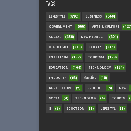
TAGS
(810)
(660)
LIFESTYLE
BUSINESS
(566)
(427
GOVERNMENT
ARTS & CULTURE
(358)
(301)
SOCIAL
NEW PRODUCT
(279)
(216)
HIGHLIGHT
SPORTS
(187)
(178)
ENTERTAIN
TOURISM
(164)
(154)
EDUCATION
TECHNOLOGY
(63)
(10)
INDUSTRY
ท่องเที่ยว
(5)
(5)
AGRICULTURE
PRODUCT
NEW
(4)
(4)
(
SOCIA
TECHNOLOG
TOURIS
(2)
(1)
(1)
ฝ
EDUCTION
LIFESTYL