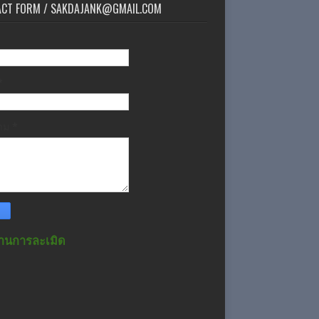
ACT FORM / SAKDAJANK@GMAIL.COM
*
วาม
*
านการละเมิด