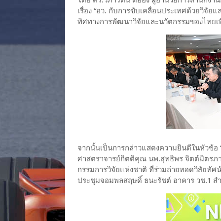
โดย ดร.วิภารัตน์ ดีอ่อง ผู้อำนวยการสำนักงาน
เรื่อง “อว. กับการขับเคลื่อนประเทศด้วยวิจั
ทิศทางการพัฒนาวิจัยและนวัตกรรมของไทยเพื
จากนั้นเป็นการกล่าวแสดงความยินดีในหัวข้อ 
ศาสตราจารย์กิตติคุณ นพ.สุทธิพร จิตต์มิตร
กรรมการวิจัยแห่งชาติ ที่ร่วมถ่ายทอดวิสัยท
ประชุมจอมพลสฤษดิ์ ธนะรัชต์ อาคาร วช.1 สำ