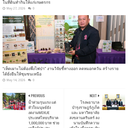
ในที่ดินทำกินให้แก่เกษตรกร
May 27, 2026
0
“เห็ดเผาะไม่ต้องพึ่งไฟป่า” งานวิจัยชี้ทางออก ลดหมอกควัน สร้างราย
ได้ยั่งยืนให้ชุมชนเหนือ
May 14, 2026
0
PREVIOUS
NEXT
น้ำท่วมรุนแรง แต่
โรงพยาบาล
หัวใจมนุษย์ยัง
บำรุงราษฎร์ภูเก็ต
งดงามMIXUE
และ มหาวิทยาลัย
ประเทศไทยบริจาค
สงขลานครินทร์ ลง
1,000,000 บาท ช่วย
นามบันทึกความ