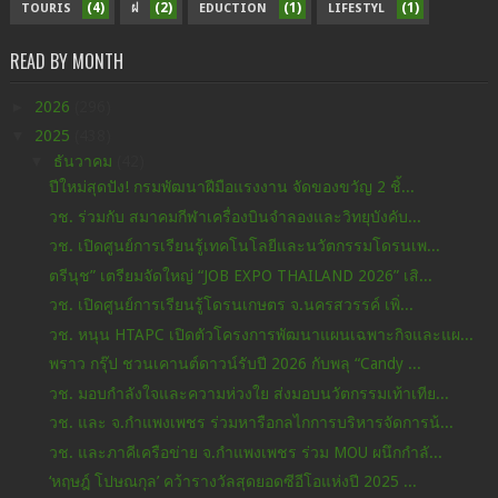
(4)
(2)
(1)
(1)
TOURIS
ฝ
EDUCTION
LIFESTYL
READ BY MONTH
►
2026
(296)
▼
2025
(438)
▼
ธันวาคม
(42)
ปีใหม่สุดปัง! กรมพัฒนาฝีมือแรงงาน จัดของขวัญ 2 ชิ้...
วช. ร่วมกับ สมาคมกีฬาเครื่องบินจำลองและวิทยุบังคับ...
วช. เปิดศูนย์การเรียนรู้เทคโนโลยีและนวัตกรรมโดรนเพ...
ตรีนุช” เตรียมจัดใหญ่ “JOB EXPO THAILAND 2026” เสิ...
วช. เปิดศูนย์การเรียนรู้โดรนเกษตร จ.นครสวรรค์ เพิ่...
วช. หนุน HTAPC เปิดตัวโครงการพัฒนาแผนเฉพาะกิจและแผ...
พราว กรุ๊ป ชวนเคานต์ดาวน์รับปี 2026 กับพลุ “Candy ...
วช. มอบกำลังใจและความห่วงใย ส่งมอบนวัตกรรมเท้าเทีย...
วช. และ จ.กำแพงเพชร ร่วมหารือกลไกการบริหารจัดการน้...
วช. และภาคีเครือข่าย จ.กำแพงเพชร ร่วม MOU ผนึกกำลั...
‘หฤษฎ์ โปษณกุล’ คว้ารางวัลสุดยอดซีอีโอแห่งปี 2025 ...