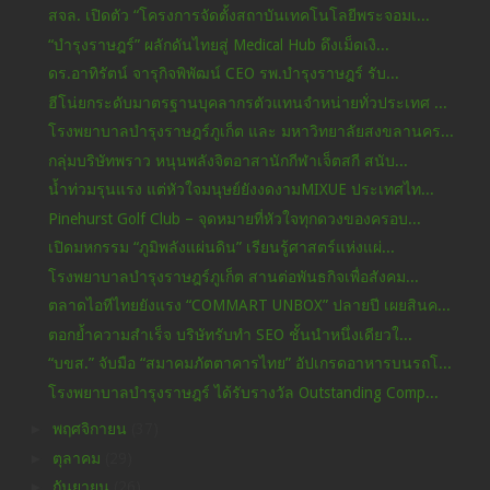
สจล. เปิดตัว “โครงการจัดตั้งสถาบันเทคโนโลยีพระจอมเ...
“บำรุงราษฎร์” ผลักดันไทยสู่ Medical Hub ดึงเม็ดเงิ...
ดร.อาทิรัตน์ จารุกิจพิพัฒน์ CEO รพ.บำรุงราษฎร์ รับ...
ฮีโน่ยกระดับมาตรฐานบุคลากรตัวแทนจำหน่ายทั่วประเทศ ...
โรงพยาบาลบำรุงราษฎร์ภูเก็ต และ มหาวิทยาลัยสงขลานคร...
กลุ่มบริษัทพราว หนุนพลังจิตอาสานักกีฬาเจ็ตสกี สนับ...
น้ำท่วมรุนแรง แต่หัวใจมนุษย์ยังงดงามMIXUE ประเทศไท...
Pinehurst Golf Club – จุดหมายที่หัวใจทุกดวงของครอบ...
เปิดมหกรรม “ภูมิพลังแผ่นดิน” เรียนรู้ศาสตร์แห่งแผ่...
โรงพยาบาลบำรุงราษฎร์ภูเก็ต สานต่อพันธกิจเพื่อสังคม...
ตลาดไอทีไทยยังแรง “COMMART UNBOX” ปลายปี เผยสินค...
ตอกย้ำความสำเร็จ บริษัทรับทำ SEO ชั้นนำหนึ่งเดียวใ...
“บขส.” จับมือ “สมาคมภัตตาคารไทย” อัปเกรดอาหารบนรถโ...
โรงพยาบาลบำรุงราษฎร์ ได้รับรางวัล Outstanding Comp...
►
พฤศจิกายน
(37)
►
ตุลาคม
(29)
►
กันยายน
(26)