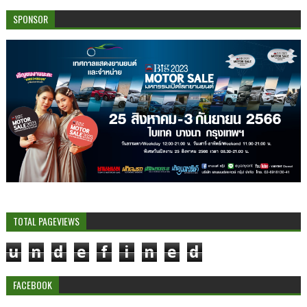
SPONSOR
TOTAL PAGEVIEWS
u
n
d
e
f
i
n
e
d
FACEBOOK