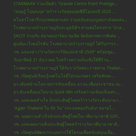
STARMARK ร่วมเปิดตัว “Grande Centre Point Prestige...
"หฤษฎ์ โปษณกุล'"คว้ารางวัลสุดยอดซีอีโอแห่งปี 2025 ...
สโมสรโรตารีกรุงเทพมหานคร ร่วมสนับสนุนบูทสภาสังคมสง...
โรงพยาบาลบำรุงราษฎร์และมูลนิธิฯ สานต่อโครงการ “อาส...
SACIT ร่วมกับ สมาคมปาร์คนายเลิศ จัดนิทรรศการพิเศษ ...
ศูนย์มะเร็งฮอไรซัน โรงพยาบาลบำรุงราษฎร์ ได้รับการร...
วช. แถลงข่าว“รางวัลการวิจัยแห่งชาติ 2569” พร้อมชูผ...
วันอาทิตย์ 21 ธันวาคม ไปสร้างความบันเทิงให้ที่ร้าน...
โรงพยาบาลบำรุงราษฎร์ ได้รับรางวัลพระราชทาน Thailan...
วช. เปิดศูนย์เรียนรู้เทคโนโลยีโดรนเกษตร เสริมทักษะ...
อว.เดินหน้านโยบายการขับเคลื่อน อววน.เพื่อประชาชน ณ...
อว.ขับเคลื่อนนโยบาย Quick Win เสริมความเข้มแข็งเศร...
วช. แถลงผลสำเร็จ นักประดิษฐ์ไทยคว้ารางวัลระดับนานา...
"Again Thailand ใน 90 วัน” กระแสตอบรับล้น! ขยายโ...
วช. เผยความสำเร็จนักประดิษฐ์ไทยในเวทีนานาชาติ SIIF...
วช. แถลงผลงานสิ่งประดิษฐ์ไทยคว้ารางวัลเวทีนานาชาติ...
วช. เปิดศูนย์พัฒนาระบบการใช้โดรนเพื่อสนับสนุนเมื่อ...