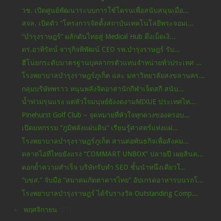
วช. เปิดศูนย์พัฒนาระบบการใช้โดรนเพื่อสนับสนุนเมื่อ...
สจล. เปิดตัว “โครงการจัดตั้งสถาบันเทคโนโลยีพระจอมเ...
“บำรุงราษฎร์” ผลักดันไทยสู่ Medical Hub ดึงเม็ดเงิ...
ดร.อาทิรัตน์ จารุกิจพิพัฒน์ CEO รพ.บำรุงราษฎร์ รับ...
ฮีโน่ยกระดับมาตรฐานบุคลากรตัวแทนจำหน่ายทั่วประเทศ ...
โรงพยาบาลบำรุงราษฎร์ภูเก็ต และ มหาวิทยาลัยสงขลานคร...
กลุ่มบริษัทพราว หนุนพลังจิตอาสานักกีฬาเจ็ตสกี สนับ...
น้ำท่วมรุนแรง แต่หัวใจมนุษย์ยังงดงามMIXUE ประเทศไท...
Pinehurst Golf Club – จุดหมายที่หัวใจทุกดวงของครอบ...
เปิดมหกรรม “ภูมิพลังแผ่นดิน” เรียนรู้ศาสตร์แห่งแผ่...
โรงพยาบาลบำรุงราษฎร์ภูเก็ต สานต่อพันธกิจเพื่อสังคม...
ตลาดไอทีไทยยังแรง “COMMART UNBOX” ปลายปี เผยสินค...
ตอกย้ำความสำเร็จ บริษัทรับทำ SEO ชั้นนำหนึ่งเดียวใ...
“บขส.” จับมือ “สมาคมภัตตาคารไทย” อัปเกรดอาหารบนรถโ...
โรงพยาบาลบำรุงราษฎร์ ได้รับรางวัล Outstanding Comp...
►
พฤศจิกายน
(37)