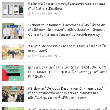
ฟิตบิท พรีเมียม ฉลองยอดผู้ติดตามกว่า 500,000 หลัง
เปิดให้บริการเพียงปีแรก
สิงหาคม 19, 2563
0
“Reboot Your Bounce” คืนการเคลื่อนไหว ให้ชีวิตฟิต
เต็มที่ด้วยเทคนิคการผ่าตัดเปลี่ยนข้อสะโพกเทียมและ
ข้อเข่าเทียม พร้อมระงับปวดด้วย Radiofrequency
ร.พ.จุฬาเปิดกิจกรรมการตรวจวินิจฉัยมะเร็งเต้านมให้
กับสุภาพสตรี
สิงหาคม 22, 2563
0
ยูเนี่ยน มอลล์ เอาใจสายแฟ! จัดงาน ‘FASHION FOTO
FEST MARKET’ 22 – 26 ส.ค.นี้ ขนเหล่ากูรูแฟชั่นแชร์
ทิปส์ดีๆเพียบ
พิธีเปิดงาน "Delicious Destination ปักหมุดสุดอร่อย"
เพื่อส่งเสริมการตลาดการท่องเที่ยวเชิงอาหารและ
ผลิตภัณฑ์ชุมชนจากพื้นที่พิเศษของ อพท.
สถาบันอาหาร – สภาอุตสาหกรรม – สภาหอการค้าฯชี้