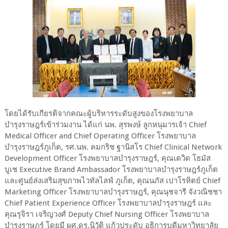
โดยได้รับเกียรติจากคณะผู้บริหารระดับสูงของโรงพยาบาล
บำรุงราษฎร์เข้าร่วมงาน ได้แก่ นพ. สุรพงษ์ ลูกหนุมารเจ้า Chief
Medical Officer and Chief Operating Officer โรงพยาบาล
บำรุงราษฎร์ภูเก็ต, รศ.นพ. คมกริช ฐานิสโร Chief Clinical Network
Development Officer โรงพยาบาลบำรุงราษฎร์, คุณเดวิด โธมัส
บูเช Executive Brand Ambassador โรงพยาบาลบำรุงราษฎร์ภูเก็ต
และศูนย์ส่งเสริมสุขภาพไวทัลไลฟ์ ภูเก็ต, คุณนภัส เปาโรหิตย์ Chief
Marketing Officer โรงพยาบาลบำรุงราษฎร์, คุณนุชจารี จังวณิชชา
Chief Patient Experience Officer โรงพยาบาลบำรุงราษฎร์ และ
คุณรุจิรา เจริญวงศ์ Deputy Chief Nursing Officer โรงพยาบาล
บำรุงราษฎร์ โดยมี ผศ.ดร.นิวัติ แก้วประดับ อธิการบดีมหาวิทยาลัย