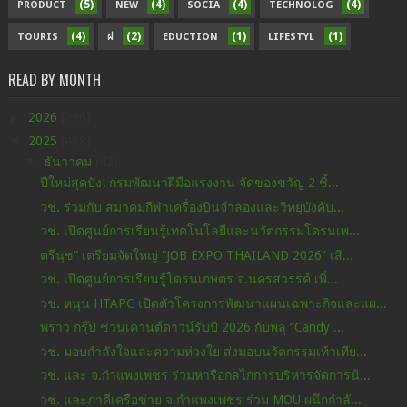
(5)
(4)
(4)
(4)
PRODUCT
NEW
SOCIA
TECHNOLOG
(4)
(2)
(1)
(1)
TOURIS
ฝ
EDUCTION
LIFESTYL
READ BY MONTH
►
2026
(296)
▼
2025
(438)
▼
ธันวาคม
(42)
ปีใหม่สุดปัง! กรมพัฒนาฝีมือแรงงาน จัดของขวัญ 2 ชิ้...
วช. ร่วมกับ สมาคมกีฬาเครื่องบินจำลองและวิทยุบังคับ...
วช. เปิดศูนย์การเรียนรู้เทคโนโลยีและนวัตกรรมโดรนเพ...
ตรีนุช” เตรียมจัดใหญ่ “JOB EXPO THAILAND 2026” เสิ...
วช. เปิดศูนย์การเรียนรู้โดรนเกษตร จ.นครสวรรค์ เพิ่...
วช. หนุน HTAPC เปิดตัวโครงการพัฒนาแผนเฉพาะกิจและแผ...
พราว กรุ๊ป ชวนเคานต์ดาวน์รับปี 2026 กับพลุ “Candy ...
วช. มอบกำลังใจและความห่วงใย ส่งมอบนวัตกรรมเท้าเทีย...
วช. และ จ.กำแพงเพชร ร่วมหารือกลไกการบริหารจัดการน้...
วช. และภาคีเครือข่าย จ.กำแพงเพชร ร่วม MOU ผนึกกำลั...