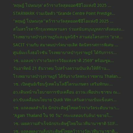
‘หฤษฎ์ โปษณกุล’ คว้ารางวัลสุดยอดซีอีโอแห่งปี 2025 ...
STARMARK ร่วมเปิดตัว “Grande Centre Point Prestige...
"หฤษฎ์ โปษณกุล'"คว้ารางวัลสุดยอดซีอีโอแห่งปี 2025 ...
สโมสรโรตารีกรุงเทพมหานคร ร่วมสนับสนุนบูทสภาสังคมสง...
โรงพยาบาลบำรุงราษฎร์และมูลนิธิฯ สานต่อโครงการ “อาส...
SACIT ร่วมกับ สมาคมปาร์คนายเลิศ จัดนิทรรศการพิเศษ ...
ศูนย์มะเร็งฮอไรซัน โรงพยาบาลบำรุงราษฎร์ ได้รับการร...
วช. แถลงข่าว“รางวัลการวิจัยแห่งชาติ 2569” พร้อมชูผ...
วันอาทิตย์ 21 ธันวาคม ไปสร้างความบันเทิงให้ที่ร้าน...
โรงพยาบาลบำรุงราษฎร์ ได้รับรางวัลพระราชทาน Thailan...
วช. เปิดศูนย์เรียนรู้เทคโนโลยีโดรนเกษตร เสริมทักษะ...
อว.เดินหน้านโยบายการขับเคลื่อน อววน.เพื่อประชาชน ณ...
อว.ขับเคลื่อนนโยบาย Quick Win เสริมความเข้มแข็งเศร...
วช. แถลงผลสำเร็จ นักประดิษฐ์ไทยคว้ารางวัลระดับนานา...
"Again Thailand ใน 90 วัน” กระแสตอบรับล้น! ขยายโ...
วช. เผยความสำเร็จนักประดิษฐ์ไทยในเวทีนานาชาติ SIIF...
วช. แถลงผลงานสิ่งประดิษฐ์ไทยคว้ารางวัลเวทีนานาชาติ...