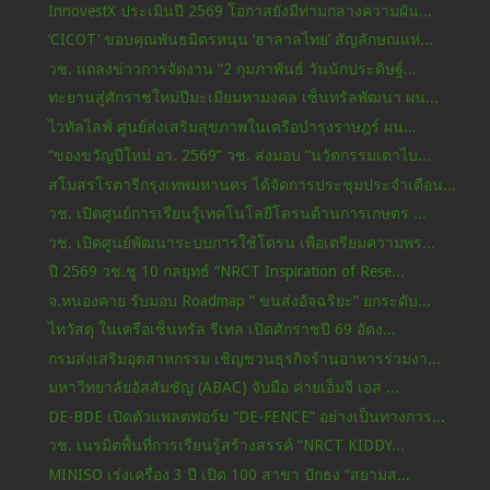
InnovestX ประเมินปี 2569 โอกาสยังมีท่ามกลางความผัน...
‘CICOT’ ขอบคุณพันธมิตรหนุน ‘ฮาลาลไทย’ สัญลักษณแห่...
วช. แถลงข่าวการจัดงาน “2 กุมภาพันธ์ วันนักประดิษฐ์...
ทะยานสู่ศักราชใหม่ปีมะเมียมหามงคล เซ็นทรัลพัฒนา ผน...
ไวทัลไลฟ์ ศูนย์ส่งเสริมสุขภาพในเครือบำรุงราษฎร์ ผน...
“ของขวัญปีใหม่ อว. 2569” วช. ส่งมอบ “นวัตกรรมเตาไบ...
สโมสรโรตารีกรุงเทพมหานคร ได้จัดการประชุมประจำเดือน...
วช. เปิดศูนย์การเรียนรู้เทคโนโลยีโดรนด้านการเกษตร ...
วช. เปิดศูนย์พัฒนาระบบการใช้โดรน เพื่อเตรียมความพร...
ปี 2569 วช.ชู 10 กลยุทธ์ “NRCT Inspiration of Rese...
จ.หนองคาย รับมอบ Roadmap “ ขนส่งอัจฉริยะ” ยกระดับ...
ไทวัสดุ ในเครือเซ็นทรัล รีเทล เปิดศักราชปี 69 อัดง...
กรมส่งเสริมอุตสาหกรรม เชิญชวนธุรกิจร้านอาหารร่วมงา...
มหาวิทยาลัยอัสสัมชัญ (ABAC) จับมือ ค่ายเอ็มจี เอส ...
DE-BDE เปิดตัวแพลตฟอร์ม “DE-FENCE” อย่างเป็นทางการ...
วช. เนรมิตพื้นที่การเรียนรู้สร้างสรรค์ “NRCT KIDDY...
MINISO เร่งเครื่อง 3 ปี เปิด 100 สาขา ปักธง “สยามส...