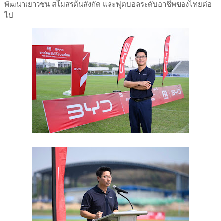
พัฒนาเยาวชน สโมสรต้นสังกัด และฟุตบอลระดับอาชีพของไทยต่อ
ไป