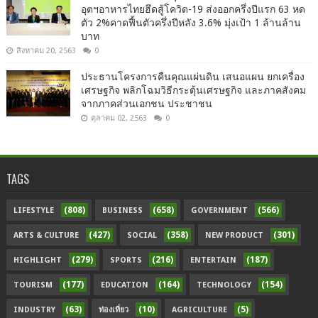
อุตฯอาหารไทยฮึดสู้โควิด-19 ส่งออกครึ่งปีแรก 63 หด
ตัว 2%คาดฟื้นตัวครึ่งปีหลัง 3.6% มุ่งเป้า 1 ล้านล้าน
บาท
สิงหาคม 20, 2563
0
ประธานโครงการคืนคุณแผ่นดิน เสนอแผน ยกเครื่อง
เศรษฐกิจ พลิกโฉมวิธีกระตุ้นเศรษฐกิจ และภาคสังคม
จากภาคส่วนเอกชน ประชาชน
ตุลาคม 02, 2563
0
TAGS
(808)
(658)
(566)
LIFESTYLE
BUSINESS
GOVERNMENT
(427)
(358)
(301)
ARTS & CULTURE
SOCIAL
NEW PRODUCT
(279)
(216)
(187)
HIGHLIGHT
SPORTS
ENTERTAIN
(177)
(164)
(154)
TOURISM
EDUCATION
TECHNOLOGY
(63)
(10)
(5)
INDUSTRY
ท่องเที่ยว
AGRICULTURE