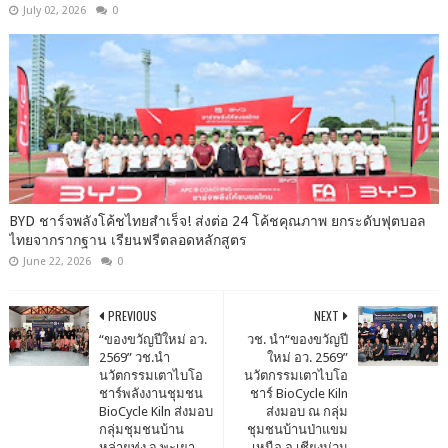
July 02, 2026
0
BYD ชาร์จพลังโค้ชไทยสำเร็จ! ส่งต่อ 24 โค้ชคุณภาพ ยกระดับฟุตบอล
ไทยจากรากฐาน เรียนฟรีตลอดหลักสูตร
June 22, 2026
0
PREVIOUS
NEXT
“ของขวัญปีใหม่ อว.
วช. นำ“ของขวัญปี
2569” วช.นำ
ใหม่ อว. 2569”
นวัตกรรมเตาไบโอ
นวัตกรรมเตาไบโอ
ชาร์พลังงานชุมชน
ชาร์ BioCycle Kiln
BioCycle Kiln ส่งมอบ
ส่งมอบ ณ กลุ่ม
กลุ่มชุมชนบ้าน
ชุมชนบ้านป่าแขม
หล่ายทุ่ง จ.พะเยา
เหนือ อ.เชียงม่วน