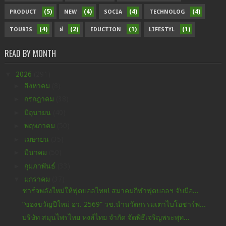
(5)
(4)
(4)
(4)
PRODUCT
NEW
SOCIA
TECHNOLOG
(4)
(2)
(1)
(1)
TOURIS
ฝ
EDUCTION
LIFESTYL
READ BY MONTH
▼
2026
(291)
►
สิงหาคม
(8)
►
กรกฎาคม
(38)
►
มิถุนายน
(40)
►
พฤษภาคม
(50)
►
เมษายน
(35)
►
มีนาคม
(50)
►
กุมภาพันธ์
(33)
▼
มกราคม
(37)
ชาร์จพลังใหม่ให้ฟุตบอลไทย! สมาคมกีฬาฟุตบอลฯ จับมือ...
“ของขวัญปีใหม่ อว. 2569” วช.นำนวัตกรรมเตาไบโอชาร์พ...
บริษัท สมุนไพรไทย หงส์ไทย จำกัด จัดพิธีเจริญพระพุท...