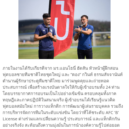
ภายในงานได้รับเกียรติจาก มร.แอนโธนี่ ฮัดสัน หัวหน้าผู้ฝึกสอน
ฟุตบอลชายทีมชาติไทยชุดใหญ่ และ “ตอง” กวินท์ ธรรมสัจจานันท์
ตำนานผู้รักษาประตูทีมชาติไทย มาร่วมพูดคุยและถ่ายทอด
ประสบการณ์ เพื่อสร้างแรงบันดาลใจให้กับผู้เข้าอบรมทั้ง 24 ท่าน
โดยบรรยากาศการอบรมเป็นไปอย่างเข้มข้น ครอบคลุมทั้งภาค
ทฤษฎีและภาคปฏิบัติในสนามจริง ผู้เข้าอบรมได้เรียนรู้แนวคิด
ฟุตบอลสมัยใหม่ การวางแท็กติก การพัฒนาผู้เล่นรายบุคคล รวมถึง
การบริหารจัดการทีมในระดับแข่งขัน โดยว่าที่โค้ชระดับ AFC ‘B’
License ต่างร่วมแลกเปลี่ยนความรู้ ประสบการณ์ และแท็กติกกัน
อย่างจริงจัง สะท้อนถึงความมุ่งมั่นในการนำองค์ความรู้ไปต่อยอด