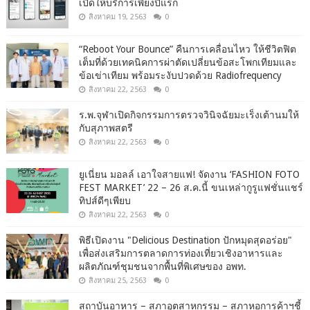
เปิดให้บริการเพียงปีแรก
สิงหาคม 19, 2563
0
“Reboot Your Bounce” คืนการเคลื่อนไหว ให้ชีวิตฟิต
เต็มที่ด้วยเทคนิคการผ่าตัดเปลี่ยนข้อสะโพกเทียมและ
ข้อเข่าเทียม พร้อมระงับปวดด้วย Radiofrequency
สิงหาคม 22, 2563
0
ร.พ.จุฬาเปิดกิจกรรมการตรวจวินิจฉัยมะเร็งเต้านมให้
กับสุภาพสตรี
สิงหาคม 22, 2563
0
ยูเนี่ยน มอลล์ เอาใจสายแฟ! จัดงาน ‘FASHION FOTO
FEST MARKET’ 22 – 26 ส.ค.นี้ ขนเหล่ากูรูแฟชั่นแชร์
ทิปส์ดีๆเพียบ
สิงหาคม 22, 2563
0
พิธีเปิดงาน "Delicious Destination ปักหมุดสุดอร่อย"
เพื่อส่งเสริมการตลาดการท่องเที่ยวเชิงอาหารและ
ผลิตภัณฑ์ชุมชนจากพื้นที่พิเศษของ อพท.
สิงหาคม 25, 2563
0
สถาบันอาหาร – สภาอุตสาหกรรม – สภาหอการค้าฯชี้