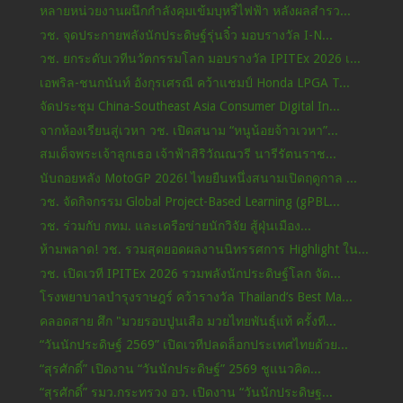
หลายหน่วยงานผนึกกำลังคุมเข้มบุหรี่ไฟฟ้า หลังผลสำรว...
วช. จุดประกายพลังนักประดิษฐ์รุ่นจิ๋ว มอบรางวัล I-N...
วช. ยกระดับเวทีนวัตกรรมโลก มอบรางวัล IPITEx 2026 เ...
เอพริล-ชนกนันท์ อังกุรเศรณี คว้าแชมป์ Honda LPGA T...
จัดประชุม China-Southeast Asia Consumer Digital In...
จากห้องเรียนสู่เวหา วช. เปิดสนาม “หนูน้อยจ้าวเวหา”...
สมเด็จพระเจ้าลูกเธอ เจ้าฟ้าสิริวัณณวรี นารีรัตนราช...
นับถอยหลัง MotoGP 2026! ไทยยืนหนึ่งสนามเปิดฤดูกาล ...
วช. จัดกิจกรรม Global Project-Based Learning (gPBL...
วช. ร่วมกับ กทม. และเครือข่ายนักวิจัย สู้ฝุ่นเมือง...
ห้ามพลาด! วช. รวมสุดยอดผลงานนิทรรศการ Highlight ใน...
วช. เปิดเวที IPITEx 2026 รวมพลังนักประดิษฐ์โลก จัด...
โรงพยาบาลบำรุงราษฎร์ คว้ารางวัล Thailand’s Best Ma...
คลอดสาย ศึก "มวยรอบปูนเสือ มวยไทยพันธุ์แท้ ครั้งที...
“วันนักประดิษฐ์ 2569” เปิดเวทีปลดล็อกประเทศไทยด้วย...
“สุรศักดิ์” เปิดงาน “วันนักประดิษฐ์” 2569 ชูแนวคิด...
“สุรศักดิ์” รมว.กระทรวง อว. เปิดงาน “วันนักประดิษฐ...