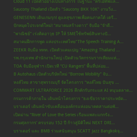
Cloud 11 เปิดตัวอย่างเป็นทางการ ในฐานะ “ครีเอทีฟแล...
Saucony Thailand เปิดตัว "Saucony BKK 10K" งานวิ่ง...
GENESENN เดินเกมรุก! ดูแลสุขภาพเพื่อคนภาคใต้ เตรี...
ปักหมุดโปรเจกต์ใหม่! “สมาคมสร้างดาว” จับมือ “จำดี...
"พาณิชย์” เร่งติดอาวุธ IP ให้ SMEใช้ทรัพย์สินทางปั...
สมาคมฝึกการพูด แห่งประเทศไทย"The Speech Training A...
ZEEKR จับมือ ททท. เปิดตัวแคมเปญ "Amazing Thailand ...
รพ.กรุงเทพ สำนักงานใหญ่ เปิดตัวนวัตกรรมรากเทียมแห่...
TOA จับมือจุฬาฯ เปิดเวที “CU Rangers” พื้นที่ปล่อย...
B Autohaus เปิดตัวบริษัทใหม่ “Borrow Mobility” จับ...
หงส์ไทย สาขาสุพรรณบุรี จัดโครงการ “หงส์ไทย ปันสุข ...
COMMART ULTRAFORCE 2026 คึกคักรับกระแส AI หนุนตลาด...
กรมการค้าภายใน เดินหน้าโครงการ “ธงเขียวราคาประหยัด...
บราเดอร์ เดินหน้าขับเคลื่อนองค์กรแห่งอนาคตสานต่อพั...
เปิดม่าน “River of Love the Series เรือนแพสะแกกรัง...
กรมศุลกากร’ ครบรอบ 152 ปี ก้าวสู่มิติใหม่ NEXT DRI...
บราเดอร์ และ BMB ร่วมสนับสนุน SCATT Jazz Bangkokจุ...