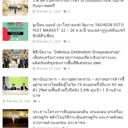
ร.พ.จุฬาเปิดกิจกรรมการตรวจวินิจฉัยมะเร็งเต้านมให้
กับสุภาพสตรี
สิงหาคม 22, 2563
0
ยูเนี่ยน มอลล์ เอาใจสายแฟ! จัดงาน ‘FASHION FOTO
FEST MARKET’ 22 – 26 ส.ค.นี้ ขนเหล่ากูรูแฟชั่นแชร์
ทิปส์ดีๆเพียบ
สิงหาคม 22, 2563
0
พิธีเปิดงาน "Delicious Destination ปักหมุดสุดอร่อย"
เพื่อส่งเสริมการตลาดการท่องเที่ยวเชิงอาหารและ
ผลิตภัณฑ์ชุมชนจากพื้นที่พิเศษของ อพท.
สิงหาคม 25, 2563
0
สถาบันอาหาร – สภาอุตสาหกรรม – สภาหอการค้าฯชี้
อุตฯอาหารไทยฮึดสู้โควิด-19 ส่งออกครึ่งปีแรก 63 หด
ตัว 2%คาดฟื้นตัวครึ่งปีหลัง 3.6% มุ่งเป้า 1 ล้านล้าน
บาท
สิงหาคม 20, 2563
0
ประธานโครงการคืนคุณแผ่นดิน เสนอแผน ยกเครื่อง
เศรษฐกิจ พลิกโฉมวิธีกระตุ้นเศรษฐกิจ และภาคสังคม
จากภาคส่วนเอกชน ประชาชน