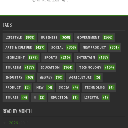
ตุลาคม 02, 2563
0
TAGS
(808)
(658)
(566)
LIFESTYLE
BUSINESS
GOVERNMENT
(427)
(358)
(301)
ARTS & CULTURE
SOCIAL
NEW PRODUCT
(279)
(216)
(187)
HIGHLIGHT
SPORTS
ENTERTAIN
(177)
(164)
(154)
TOURISM
EDUCATION
TECHNOLOGY
(63)
(10)
(5)
INDUSTRY
ท่องเที่ยว
AGRICULTURE
(5)
(4)
(4)
(4)
PRODUCT
NEW
SOCIA
TECHNOLOG
(4)
(2)
(1)
(1)
TOURIS
ฝ
EDUCTION
LIFESTYL
READ BY MONTH
▼
2026
(291)