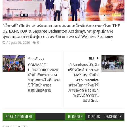
"ล้ำฤทธิ์” เปิดตัว สปอร์ตและเวลเนสคอมเพล็กซ์แห่งแรกของไทย THE
O2 BANGKOK & Sapsiree Badminton Academyปักหมุดศูนย์กลาง
สุขภาพและการฟื้นฟูครบวงจร รับเมกะเทรนด์ Wellness Economy
August 02, 2026
0
PREVIOUS
NEXT
COMMART
B Autohaus เปิดตัว
ULTRAFORCE 2026
บริษัทใหม่ “Borrow
คึกคักรับกระแส AI
Mobility” จับมือ
หนุนตลาดไอทีกลาง
Grab Executive
ปี โน้ตบุ๊กครอง
สร้างโอกาสใหม่ให้
แชมป์ยอดขาย
เจ้าของรถ พร้อมยก
ระดับบริการผ่าน
แอป Grab
POST A COMMENT
BLOGGER
DISQUS
FACEBOOK