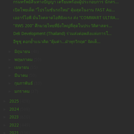
กรมทรัพย์สินทางปัญญา เตรียมพร้อมผู้ประกอบการ นักสร...
เปิดโพยเด็ด “โปรโมชั่นรถใหม่” คุ้มสุดในงาน FAST Au...
เออาร์ไอพี มั่นใจตลาดไอทียังแรง ส่ง “COMMART ULTRA...
"RWS 200” ศึกมวยไทยที่ยิ่งใหญ่ที่สุดในประวัติศาสตร...
Deli Development (Thailand) ร่วมส่งต่อพลังแห่งการใ...
อีซูซุ ตอกย้ำแนวคิด “คุ้มค่า...ฝ่าทุกวิกฤต” จัดเต็...
►
มิถุนายน
(40)
►
พฤษภาคม
(50)
►
เมษายน
(35)
►
มีนาคม
(50)
►
กุมภาพันธ์
(33)
►
มกราคม
(37)
►
2025
(438)
►
2024
(598)
►
2023
(630)
►
2022
(449)
►
2021
(396)