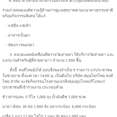
4. ทีมอาสาเครือข่ายกสิกรรมธรรมชาติ (กลุ่มแพทย์แผนไทย)
ร่วมถ่ายทอดองค์ความรู้ด้านการดูแลสุขภาพตามแนวทางธรรมชาติ
พร้อมกิจกรรมพิเศษ ได้แก่
- แช่มือ แช่เท้า
- อาหารเป็นยา
- หัตถการพอกตา
5. หน่วยแพทย์เคลื่อนที่ตรวจวัดสายตา ให้บริการวัดสายตา และ
แจกแว่นสำหรับผู้ที่สายตายาว จำนวน 1,000 ชิ้น
ทั้งนี้ หงส์ไทยยังได้ มอบสิ่งของจำเป็น 9 รายการ แก่ประชาชน
ในช่วงบ่าย ตั้งแต่เวลา 14.00 น. เป็นต้นไป บริษัท สมุนไพรไทย หงส์
ไทย จำกัด จะจัดกิจกรรมโรงทานแจกสิ่งของอุปโภคบริโภคแก่
ประชาชนที่เข้าร่วมงาน ประกอบด้วย
ข้าวสารถุงละ 5 กิโล 1,000 ถุง น้ำมันพืช 1,000 ขวด
มาม่า ลังละ 30 ห่อ 1,000 ลัง ปลากระป๋อง 6,000 กระป๋อง
เกลือ 1 แถว 12 ห่อ ไข่ไก่ 1 แผง 30 ฟอง 1,000 แผง