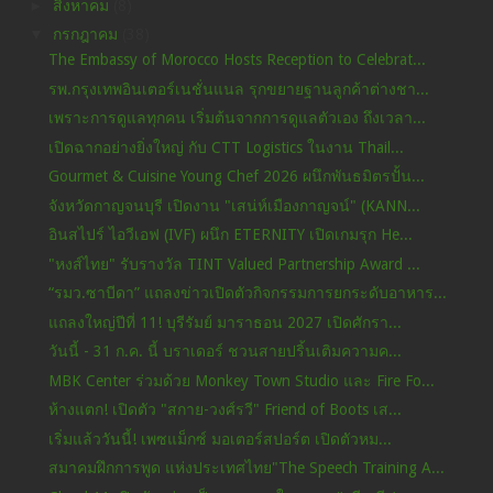
►
สิงหาคม
(8)
▼
กรกฎาคม
(38)
The Embassy of Morocco Hosts Reception to Celebrat...
รพ.กรุงเทพอินเตอร์เนชั่นแนล รุกขยายฐานลูกค้าต่างชา...
เพราะการดูแลทุกคน เริ่มต้นจากการดูแลตัวเอง ถึงเวลา...
เปิดฉากอย่างยิ่งใหญ่ กับ CTT Logistics ในงาน Thail...
Gourmet & Cuisine Young Chef 2026 ผนึกพันธมิตรปั้น...
จังหวัดกาญจนบุรี เปิดงาน "เสน่ห์เมืองกาญจน์" (KANN...
อินสไปร์ ไอวีเอฟ (IVF) ผนึก ETERNITY เปิดเกมรุก He...
"หงส์ไทย" รับรางวัล TINT Valued Partnership Award ...
“รมว.ซาบีดา” แถลงข่าวเปิดตัวกิจกรรมการยกระดับอาหาร...
แถลงใหญ่ปีที่ 11! บุรีรัมย์ มาราธอน 2027 เปิดศักรา...
วันนี้ - 31 ก.ค. นี้ บราเดอร์ ชวนสายปริ้นเติมความค...
MBK Center ร่วมด้วย Monkey Town Studio และ Fire Fo...
ห้างแตก! เปิดตัว "สกาย-วงศ์รวี" Friend of Boots เส...
เริ่มแล้ววันนี้! เพซแม็กซ์ มอเตอร์สปอร์ต เปิดตัวหม...
สมาคมฝึกการพูด แห่งประเทศไทย"The Speech Training A...