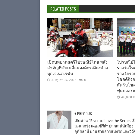
RELATED POSTS
เปิดบทบาทสตรีไปรษณีย์ไทย พลัง
ไปรษณีย์
สำคัญที่ขับเคลื่อนองค์กรเคียงข้าง
รางวัลให
ทุกเจเนอเรชัน
รางวัลรวม
โชคดีกิจก
August 07, 2026
0
ลั่นรับโชค
ฟุตบอลระ
August 0
PREVIOUS
เปิดม่าน “River of Love the Series เ
สะแกกรัง เดอะซีรีส์” ปลุกเสน่ห์เมือง
อุทัยธานี ผ่านสายธารแห่งรักและวิถีช