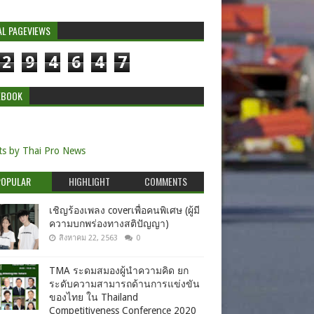
AL PAGEVIEWS
2
9
4
6
4
7
EBOOK
s by Thai Pro News
POPULAR
HIGHLIGHT
COMMENTS
เชิญร้องเพลง coverเพื่อคนพิเศษ (ผู้มี
ความบกพร่องทางสติปัญญา)
สิงหาคม 22, 2563
0
TMA ระดมสมองผู้นำความคิด ยก
ระดับความสามารถด้านการแข่งขัน
ของไทย ใน Thailand
Competitiveness Conference 2020