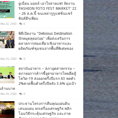
ยูเนี่ยน มอลล์ เอาใจสายแฟ! จัดงาน
‘FASHION FOTO FEST MARKET’ 22
– 26 ส.ค.นี้ ขนเหล่ากูรูแฟชั่นแชร์
ทิปส์ดีๆเพียบ
าคม 22, 2563
0
พิธีเปิดงาน "Delicious Destination
ปักหมุดสุดอร่อย" เพื่อส่งเสริมการ
ตลาดการท่องเที่ยวเชิงอาหารและ
ผลิตภัณฑ์ชุมชนจากพื้นที่พิเศษของ
าคม 25, 2563
0
สถาบันอาหาร – สภาอุตสาหกรรม –
สภาหอการค้าฯชี้อุตฯอาหารไทยฮึดสู้
โควิด-19 ส่งออกครึ่งปีแรก 63 หดตัว
2%คาดฟื้นตัวครึ่งปีหลัง 3.6% มุ่งเป้า
านล้านบาท
าคม 20, 2563
0
ประธานโครงการคืนคุณแผ่นดิน
เสนอแผน ยกเครื่องเศรษฐกิจ พลิก
โฉมวิธีกระตุ้นเศรษฐกิจ และภาค