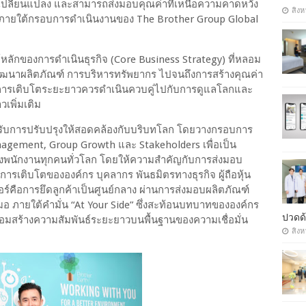
ารเปลี่ยนแปลง และสามารถส่งมอบคุณค่าที่เหนือความคาดหวัง
สิงห
งยืน ภายใต้กรอบการดำเนินงานของ The Brother Group Global
ธ์หลักของการดำเนินธุรกิจ (Core Business Strategy) ที่หลอม
พัฒนาผลิตภัณฑ์ การบริหารทรัพยากร ไปจนถึงการสร้างคุณค่า
ว่าการเติบโตระยะยาวควรดำเนินควบคู่ไปกับการดูแลโลกและ
เพิ่มเติม
ได้รับการปรับปรุงให้สอดคล้องกับบริบทโลก โดยวางกรอบการ
nagement, Group Growth และ Stakeholders เพื่อเป็น
พนักงานทุกคนทั่วโลก โดยให้ความสำคัญกับการส่งมอบ
บการเติบโตขององค์กร บุคลากร พันธมิตรทางธุรกิจ ผู้ถือหุ้น
์คือการยึดลูกค้าเป็นศูนย์กลาง ผ่านการส่งมอบผลิตภัณฑ์
อ ภายใต้คำมั่น “At Your Side” ซึ่งสะท้อนบทบาทขององค์กร
ปวดด้
พร้อมสร้างความสัมพันธ์ระยะยาวบนพื้นฐานของความเชื่อมั่น
สิงห