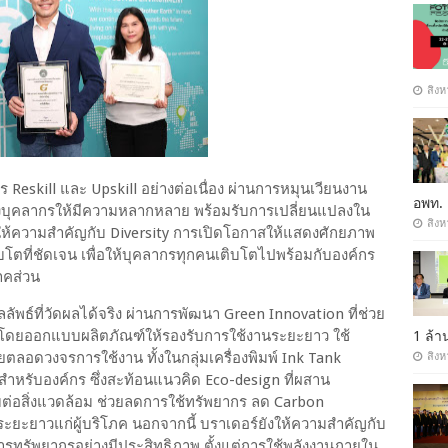
สิงห
 Reskill และ Upskill อย่างต่อเนื่อง ผ่านการหมุนเวียนงาน
อพท.
องบุคลากรให้มีความหลากหลาย พร้อมรับการเปลี่ยนแปลงใน
สิงห
ให้ความสำคัญกับ Diversity การเปิดโอกาสให้แสดงศักยภาพ
ิบโตที่ชัดเจน เพื่อให้บุคลากรทุกคนเติบโตไปพร้อมกับองค์กร
าคส่วน
ลัพธ์ที่วัดผลได้จริง ผ่านการพัฒนา Green Innovation ที่ช่วย
 โดยออกแบบผลิตภัณฑ์ให้รองรับการใช้งานระยะยาว ใช้
1 ล้
ยตลอดวงจรการใช้งาน ทั้งในกลุ่มเครื่องพิมพ์ Ink Tank
สิงห
สำหรับองค์กร ซึ่งสะท้อนแนวคิด Eco-design ที่ผสาน
ต่อสิ่งแวดล้อม ช่วยลดการใช้ทรัพยากร ลด Carbon
ะยะยาวแก่ผู้บริโภค นอกจากนี้ บราเดอร์ยังให้ความสำคัญกับ
ารทรัพยากรอย่างมีประสิทธิภาพ ตั้งแต่การใช้พลังงานภายใน