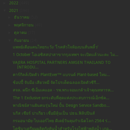
►
2022
(449)
▼
2021
(396)
►
ธันวาคม
(52)
►
พฤศจิกายน
(49)
►
ตุลาคม
(37)
▼
กันยายน
(24)
แพทย์เตือนคนไทยระวัง ‘โรคหัวใจห้องบนสั่นพลิ้ว’
1 October โอเอซิสสปาสาขากรุงเทพฯ จะเปิดแล้วนะคะ ไม...
VAJIRA HOSPITAL PARTNERS AMGEN THAILAND TO
INTRODU...
คาร์กิลล์เปิดตัว PlantEver™ แบรนด์ Plant-based ใหม...
ช้อปปี้ จับมือ เสียวหมี่ จัดโปรเด็ดฉลองเปิดตัวซีรี...
สจล. ผนึก ซีเอ็มเคแอล - รพ.พระจอมเกล้าเจ้าคุณทหารห...
The 1 Exclusive ยกระดับที่สุดแห่งประสบการณ์เอ็กซ์ค...
พาณิชย์สานฝันคนรุ่นใหม่ ปั้น Design Service Sandbo...
นริส เชียร์ ปาเกียว เชื่อมีลุ้นเป็น ปธน.ฟิลิปปินส์
กรมอนามัย-ไบเออร์ไทย ดีเดย์วันคุมกำเนิดโลก 2564 ร่...
โตชิบาเตรียมผลิตกังหันน้ำสำหรับโรงไฟฟ้าพลังน้ำ เกอ...