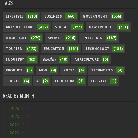
TAGS
(810)
(660)
(566)
LIFESTYLE
BUSINESS
GOVERNMENT
(427)
(358)
(301)
ARTS & CULTURE
SOCIAL
NEW PRODUCT
(279)
(216)
(187)
HIGHLIGHT
SPORTS
ENTERTAIN
(178)
(164)
(154)
TOURISM
EDUCATION
TECHNOLOGY
(63)
(10)
(5)
INDUSTRY
ท่องเที่ยว
AGRICULTURE
(5)
(4)
(4)
(4)
PRODUCT
NEW
SOCIA
TECHNOLOG
(4)
(2)
(1)
(1)
TOURIS
ฝ
EDUCTION
LIFESTYL
READ BY MONTH
►
2026
(296)
►
2025
(438)
►
2024
(598)
►
2023
(630)