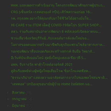
ททท. แถลงผลการดำเนินงาน โครงการพัฒนาศักยภาพผู้ประก...
CRG (เซ็นทรัล เรสตอรองส์ กรุ๊ป) เสิร์ฟความอร่อย 16...
รพ. กรุงเทพ อยากให้คุณกลับมาใช้ชีวิตได้อย่างมั่นใจ...
HI-CARE รวม ITEM เด็ดสู้ COVID-19จัดโปร SUPER SHOP...
สสว. ร่วมกับสถาบันอาหารพัฒนา 6 คลัสเตอร์เปิดตลาดบน...
ชวนเที่ยวจังหวัดบุรีรัมย์..กับแลนด์มารค์แห่งใหม่ขอ...
โอกาสของคนอยากสร้างอาชีพกับธุรกิจแฟรนไชส์อาหารเกาห...
กองทุนพัฒนาสื่อปลอดภัยและสร้างสรรค์ จับมือ วิทยาลั...
อีเว้นท์บันเทิงออนไลน์ สุดยิ่งใหญ่แห่งเอเชียเวที S...
อพท. รับรางวัล พาต้าโกลด์อวอร์ตส์ 2021
สูตินรีแพทย์ห่วงผู้หญิงไทยเสี่ยงโรค ‘ช็อกโกแลตซีสต...
“ธรรมาภิบาล” แสดงความอาลัยต่อการจากไปของพลโทสมชาติ...
“เดทตอล” ปกป้องสุขอนามัยผู้ป่วย Home Isolation มอ...
►
สิงหาคม
(18)
►
กรกฎาคม
(25)
►
มิถุนายน
(12)