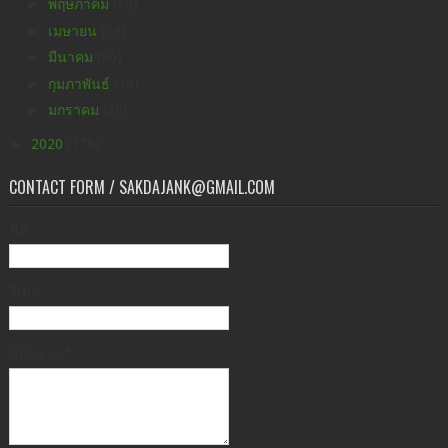
►
พฤษภาคม
(10)
►
เมษายน
(39)
►
มีนาคม
(56)
►
กุมภาพันธ์
(38)
►
มกราคม
(36)
►
2020
(176)
CONTACT FORM / SAKDAJANK@GMAIL.COM
ชื่อ
อีเมล
*
ข้อความ
*