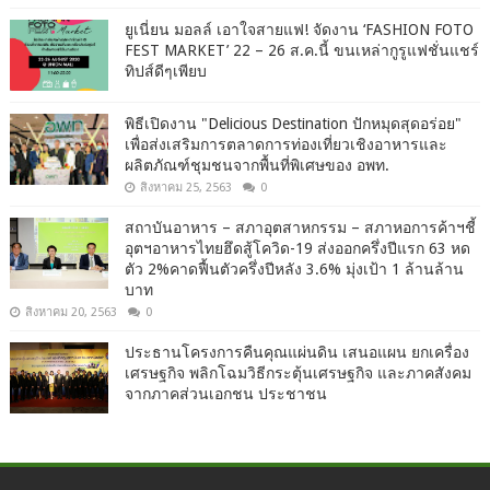
ยูเนี่ยน มอลล์ เอาใจสายแฟ! จัดงาน ‘FASHION FOTO
FEST MARKET’ 22 – 26 ส.ค.นี้ ขนเหล่ากูรูแฟชั่นแชร์
ทิปส์ดีๆเพียบ
พิธีเปิดงาน "Delicious Destination ปักหมุดสุดอร่อย"
เพื่อส่งเสริมการตลาดการท่องเที่ยวเชิงอาหารและ
ผลิตภัณฑ์ชุมชนจากพื้นที่พิเศษของ อพท.
สิงหาคม 25, 2563
0
สถาบันอาหาร – สภาอุตสาหกรรม – สภาหอการค้าฯชี้
อุตฯอาหารไทยฮึดสู้โควิด-19 ส่งออกครึ่งปีแรก 63 หด
ตัว 2%คาดฟื้นตัวครึ่งปีหลัง 3.6% มุ่งเป้า 1 ล้านล้าน
บาท
สิงหาคม 20, 2563
0
ประธานโครงการคืนคุณแผ่นดิน เสนอแผน ยกเครื่อง
เศรษฐกิจ พลิกโฉมวิธีกระตุ้นเศรษฐกิจ และภาคสังคม
จากภาคส่วนเอกชน ประชาชน