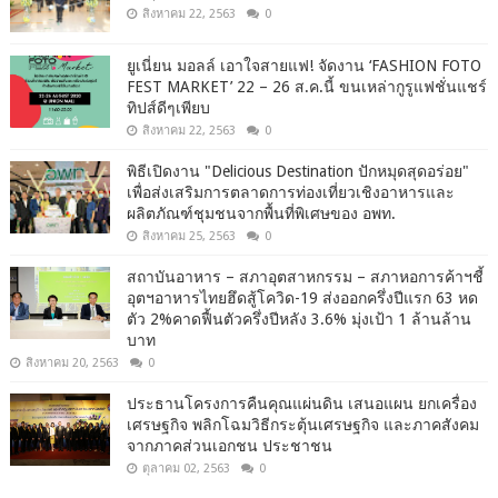
สิงหาคม 22, 2563
0
ยูเนี่ยน มอลล์ เอาใจสายแฟ! จัดงาน ‘FASHION FOTO
FEST MARKET’ 22 – 26 ส.ค.นี้ ขนเหล่ากูรูแฟชั่นแชร์
ทิปส์ดีๆเพียบ
สิงหาคม 22, 2563
0
พิธีเปิดงาน "Delicious Destination ปักหมุดสุดอร่อย"
เพื่อส่งเสริมการตลาดการท่องเที่ยวเชิงอาหารและ
ผลิตภัณฑ์ชุมชนจากพื้นที่พิเศษของ อพท.
สิงหาคม 25, 2563
0
สถาบันอาหาร – สภาอุตสาหกรรม – สภาหอการค้าฯชี้
อุตฯอาหารไทยฮึดสู้โควิด-19 ส่งออกครึ่งปีแรก 63 หด
ตัว 2%คาดฟื้นตัวครึ่งปีหลัง 3.6% มุ่งเป้า 1 ล้านล้าน
บาท
สิงหาคม 20, 2563
0
ประธานโครงการคืนคุณแผ่นดิน เสนอแผน ยกเครื่อง
เศรษฐกิจ พลิกโฉมวิธีกระตุ้นเศรษฐกิจ และภาคสังคม
จากภาคส่วนเอกชน ประชาชน
ตุลาคม 02, 2563
0