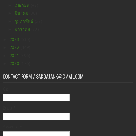
►
เมษายน
(42)
►
มีนาคม
(98)
►
กุมภาพันธ์
(59)
►
มกราคม
(73)
►
2023
(630)
►
2022
(449)
►
2021
(396)
►
2020
(176)
CONTACT FORM / SAKDAJANK@GMAIL.COM
ชื่อ
อีเมล
*
ข้อความ
*