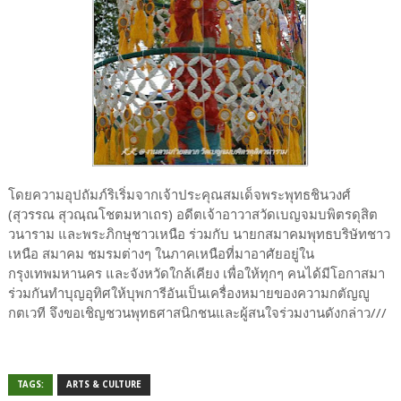
โดยความอุปถัมภ์ริเริ่มจากเจ้าประคุณสมเด็จพระพุทธชินวงศ์
(สุวรรณ สุวณฺณโชตมหาเถร) อดีตเจ้าอาวาสวัดเบญจมบพิตรดุสิต
วนาราม และพระภิกษุชาวเหนือ ร่วมกับ นายกสมาคมพุทธบริษัทชาว
เหนือ สมาคม ชมรมต่างๆ ในภาคเหนือที่มาอาศัยอยู่ใน
กรุงเทพมหานคร และจังหวัดใกล้เคียง เพื่อให้ทุกๆ คนได้มีโอกาสมา
ร่วมกันทำบุญอุทิศให้บุพการีอันเป็นเครื่องหมายของความกตัญญู
กตเวที จึงขอเชิญชวนพุทธศาสนิกชนและผู้สนใจร่วมงานดังกล่าว///
TAGS:
ARTS & CULTURE