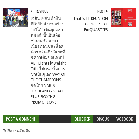
PREVIOUS
NEXT
เจสัน เซสัน กำปั้น
That”s IT REUNION
ฟิลิปปินส์ มวยสร้าง
CONCERT AT
"บริโก้" เดินลุยแลก
EmQUARTIER
หมัดกำปั้นอินเดีย
ชานบอรัง มาบา
เนียง ก่อนชนะน็อค
นักชกอินเดียในยกที่
9 คว้าเข็มขัดแชมป์
ABF Light Fly weight
Title ไปครองในการ
ชกเป็นคู่เอก WAY OF
THE CHAMPIONS
จัดโดย NARIS -
HIGHLAND - SPACE
PLUS BOXING
PROMOTIONS
POST A COMMENT
BLOGGER
DISQUS
FACEBOOK
ไม่มีความคิดเห็น