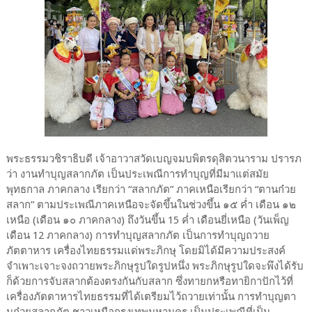
พระธรรมวชิราธิบดี เจ้าอาวาสวัดเบญจมบพิตรดุสิตวนาราม ปรารภ
ว่า งานทำบุญสลากภัต เป็นประเพณีการทำบุญที่มีมาแต่สมัย
พุทธกาล ภาคกลาง เรียกว่า “สลากภัต” ภาคเหนือเรียกว่า “ตานก๋วย
สลาก” ตามประเพณีภาคเหนือจะจัดขึ้นในช่วงขึ้น ๑๕ ค่ำ เดือน ๑๒
เหนือ (เดือน ๑๐ ภาคกลาง) ถึงวันขึ้น 15 ค่ำ เดือนยี่เหนือ (วันเพ็ญ
เดือน 12 ภาคกลาง) การทำบุญสลากภัต เป็นการทำบุญถวาย
ภัตตาหาร เครื่องไทยธรรมแด่พระภิกษุ โดยมิได้มีความประสงค์
จำเพาะเจาะจงถวายพระภิกษุรูปใดรูปหนึ่ง พระภิกษุรูปใดจะพึงได้รับ
ก็ด้วยการจับสลากต้องตรงกันกับสลาก ซึ่งทายกหรือทายิกาปักไว้ที่
เครื่องภัตตาหารไทยธรรมที่ได้เตรียมไว้ถวายเท่านั้น การทำบุญตา
นก๋วยสลากภัต ชาวเหนือกรุงเทพมหานคร เป็นประเพณีที่เป็น