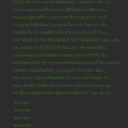
บีโอไอ ผนึกกำลัง สมาคมไทยซับคอน - อินฟอร์มา จัดงาน...
จากกระแสถุงขนมเบื้องงานวัด ที่มีข้อมูลประวัติเลขปร...
กระแสปาฎิหารย์ท้าวเวสสุวรรณ ที่เลเจนด์ สยาม กระหึ่...
นายภูเบศ ภักดีบดินทร์ (ประธานโครงการ จิตอาสา เยีย...
“กองทัพเรือ ประกอบพิธีนำเรือ ต.94 และเรือ ต.95 ไปจ...
THE MISSION FOR INSURANCE SUSTAINABILITY คปภ. เดิน...
นัท วอล์คเกอร์ เริ่มโปรโมชั่นใหม่ ลด 11% ตลอดเดือน...
แมคโดนัลด์ รุกเปิด Green Concept Store สาขาที่ 2 ท...
สมเด็จพระสังฆราช ฯ ประทานพรพร้อมประทานน้ำพระพุทธมน...
UNHCR ร่วมมือกับบริษัท เดอะมอลล์ กรุ๊ป จำกัด เปิดต...
นิทรรศการ Colors of Buriram สร้างกระแสผ้าไทยสู่นาน...
คปภ. เดินหน้ารุกเคียงข้างประชาชนเปิดโครงการประชุมเ...
กระหึ่ม!สนามศุภชลาศัย ฟุตบอลรักเมืองไทย “วปอ.-พระป...
►
สิงหาคม
(35)
►
กรกฎาคม
(41)
►
มิถุนายน
(31)
►
พฤษภาคม
(50)