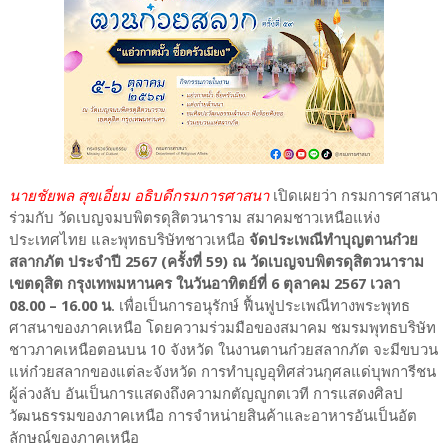
นายชัยพล สุขเอี่ยม อธิบดีกรมการศาสนา
เปิดเผยว่า กรมการศาสนา
ร่วมกับ วัดเบญจมบพิตรดุสิตวนาราม สมาคมชาวเหนือแห่ง
ประเทศไทย และพุทธบริษัทชาวเหนือ
จัดประเพณีทำบุญตานก๋วย
สลากภัต ประจำปี 2567 (ครั้งที่ 59) ณ วัดเบญจบพิตรดุสิตวนาราม
เขตดุสิต กรุงเทพมหานคร ในวันอาทิตย์ที่ 6 ตุลาคม 2567 เวลา
08.00 – 16.00 น
. เพื่อเป็นการอนุรักษ์ ฟื้นฟูประเพณีทางพระพุทธ
ศาสนาของภาคเหนือ โดยความร่วมมือของสมาคม ชมรมพุทธบริษัท
ชาวภาคเหนือตอนบน 10 จังหวัด ในงานตานก๋วยสลากภัต จะมีขบวน
แห่ก๋วยสลากของแต่ละจังหวัด การทำบุญอุทิศส่วนกุศลแด่บุพการีชน
ผู้ล่วงลับ อันเป็นการแสดงถึงความกตัญญูกตเวที การแสดงศิลป
วัฒนธรรมของภาคเหนือ การจำหน่ายสินค้าและอาหารอันเป็นอัต
ลักษณ์ของภาคเหนือ