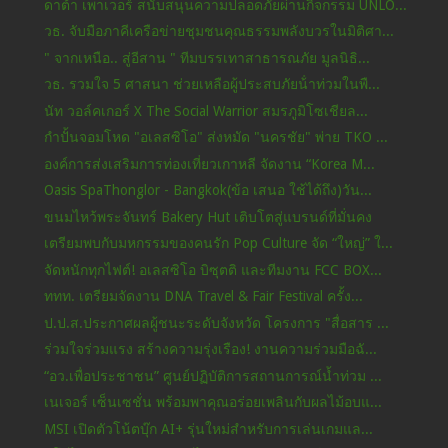
ดาต้า เพาเวอร์ สนับสนุนความปลอดภัยผ่านกิจกรรม UNLO...
วธ. จับมือภาคีเครือข่ายชุมชนคุณธรรมพลังบวรในมิติศา...
" จากเหนือ.. สู่อีสาน " ทีมบรรเทาสาธารณภัย มูลนิธิ...
วธ. รวมใจ 5 ศาสนา ช่วยเหลือผู้ประสบภัยน้ําท่วมในพื...
นัท วอล์คเกอร์ X The Social Warrior สมรภูมิโซเชียล...
กำปั้นจอมโหด "อเลสซิโอ" ส่งหมัด "นครชัย" พ่าย TKO ...
องค์การส่งเสริมการท่องเที่ยวเกาหลี จัดงาน “Korea M...
Oasis SpaThonglor - Bangkok(ข้อ เสนอ ใช้ได้ถึง)วัน...
ขนมไหว้พระจันทร์ Bakery Hut เติบโตสู่แบรนด์ที่มั่นคง
เตรียมพบกับมหกรรมของคนรัก Pop Culture จัด “ใหญ่” ใ...
จัดหนักทุกไฟต์! อเลสซิโอ บิซุตติ และทีมงาน FCC BOX...
ททท. เตรียมจัดงาน DNA Travel & Fair Festival ครั้ง...
ป.ป.ส.ประกาศผลผู้ชนะระดับจังหวัด โครงการ "สื่อสาร ...
ร่วมใจร่วมแรง สร้างความรุ่งเรือง! งานความร่วมมือฉั...
“อว.เพื่อประชาชน” ศูนย์ปฏิบัติการสถานการณ์น้ำท่วม ...
เนเจอร์ เซ็นเซชั่น พร้อมพาคุณอร่อยเพลินกับผลไม้อบแ...
MSI เปิดตัวโน้ตบุ๊ก AI+ รุ่นใหม่สำหรับการเล่นเกมแล...