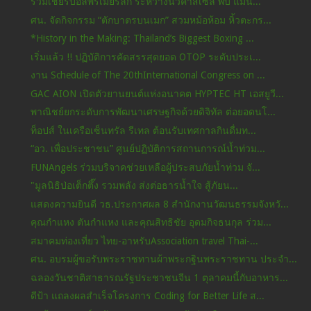
ร่วมเชียร์บอลพรีเมียร์ลีก ระหว่างนิวคาสเซิล พบ แมน...
ศน. จัดกิจกรรม “ตักบาตรบนเมก” สวมหม้อห้อม หิ้วตะกร...
*History in the Making: Thailand’s Biggest Boxing ...
เริ่มแล้ว !! ปฏิบัติการคัดสรรสุดยอด OTOP ระดับประเ...
งาน Schedule of The 20thInternational Congress on ...
GAC AION เปิดตัวยานยนต์แห่งอนาคต HYPTEC HT เอสยูวี...
พาณิชย์ยกระดับการพัฒนาเศรษฐกิจด้วยดิจิทัล ต่อยอดนโ...
ท็อปส์ ในเครือเซ็นทรัล รีเทล ต้อนรับเทศกาลกินดื่มท...
“อว. เพื่อประชาชน” ศูนย์ปฏิบัติการสถานการณ์น้ำท่วม...
FUNAngels ร่วมบริจาคช่วยเหลือผู้ประสบภัยน้ำท่วม จั...
"มูลนิธิป่อเต็กตึ๊ง รวมพลัง ส่งต่อธารน้ำใจ สู้ภัยน...
แสดงความยินดี วธ.ประกาศผล 8 สำนักงานวัฒนธรรมจังหวั...
คุณกำแหง ตันกำแหง และคุณสิทธิชัย อุดมกิจธนกุล ร่วม...
สมาคมท่องเที่ยว ไทย-อาหรับAssociation travel Thai-...
ศน. อบรมผู้ขอรับพระราชทานผ้าพระกฐินพระราชทาน ประจำ...
ฉลองวันชาติสาธารณรัฐประชาชนจีน 1 ตุลาคมนี้กับอาหาร...
ดีป้า แถลงผลสำเร็จโครงการ Coding for Better Life ส...