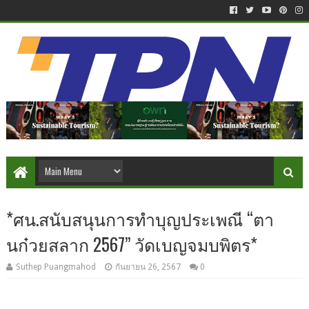
*ศน.สนับสนุนการทำบุญประเพณี “ตา
นก๋วยสลาก 2567” วัดเบญจมบพิตร*
Suthep Puangmahod
กันยายน 26, 2567
0