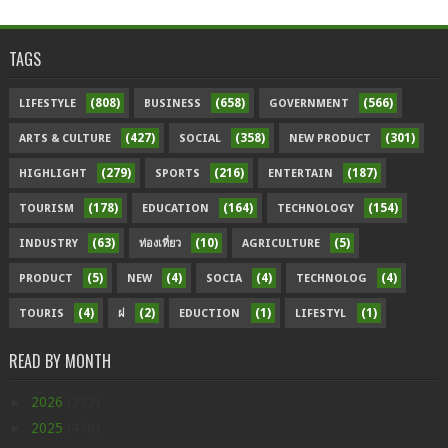
TAGS
(808)
(658)
(566)
LIFESTYLE
BUSINESS
GOVERNMENT
(427)
(358)
(301)
ARTS & CULTURE
SOCIAL
NEW PRODUCT
(279)
(216)
(187)
HIGHLIGHT
SPORTS
ENTERTAIN
(178)
(164)
(154)
TOURISM
EDUCATION
TECHNOLOGY
(63)
(10)
(5)
INDUSTRY
ท่องเที่ยว
AGRICULTURE
(5)
(4)
(4)
(4)
PRODUCT
NEW
SOCIA
TECHNOLOG
(4)
(2)
(1)
(1)
TOURIS
ฝ
EDUCTION
LIFESTYL
READ BY MONTH
►
2026
(292)
►
2025
(438)