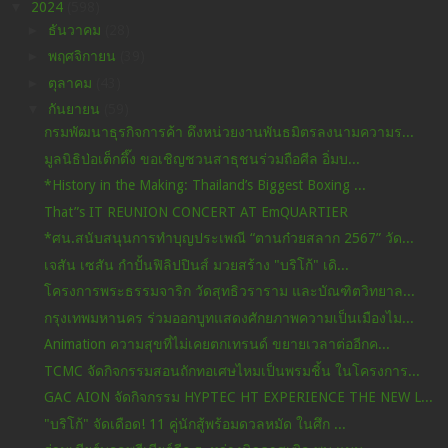
▼
2024
(598)
►
ธันวาคม
(28)
►
พฤศจิกายน
(39)
►
ตุลาคม
(43)
▼
กันยายน
(59)
กรมพัฒนาธุรกิจการค้า ดึงหน่วยงานพันธมิตรลงนามความร...
มูลนิธิป่อเต็กตึ๊ง ขอเชิญชวนสาธุชนร่วมถือศีล อิ่มบ...
*History in the Making: Thailand’s Biggest Boxing ...
That”s IT REUNION CONCERT AT EmQUARTIER
*ศน.สนับสนุนการทำบุญประเพณี “ตานก๋วยสลาก 2567” วัด...
เจสัน เซสัน กำปั้นฟิลิปปินส์ มวยสร้าง "บริโก้" เดิ...
โครงการพระธรรมจาริก วัดสุทธิวราราม และบัณฑิตวิทยาล...
กรุงเทพมหานคร ร่วมออกบูทแสดงศักยภาพความเป็นเมืองไม...
Animation ความสุขที่ไม่เคยตกเทรนด์ ขยายเวลาต่ออีกค...
TCMC จัดกิจกรรมสอนถักทอเศษไหมเป็นพรมชิ้น ในโครงการ...
GAC AION จัดกิจกรรม HYPTEC HT EXPERIENCE THE NEW L...
"บริโก้" จัดเดือด! 11 คู่นักสู้พร้อมดวลหมัด ในศึก ...