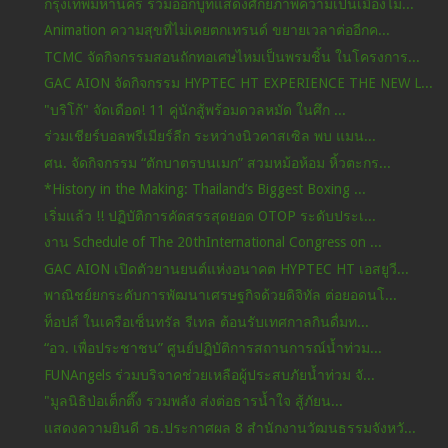
กรุงเทพมหานคร ร่วมออกบูทแสดงศักยภาพความเป็นเมืองไม...
Animation ความสุขที่ไม่เคยตกเทรนด์ ขยายเวลาต่ออีกค...
TCMC จัดกิจกรรมสอนถักทอเศษไหมเป็นพรมชิ้น ในโครงการ...
GAC AION จัดกิจกรรม HYPTEC HT EXPERIENCE THE NEW L...
"บริโก้" จัดเดือด! 11 คู่นักสู้พร้อมดวลหมัด ในศึก ...
ร่วมเชียร์บอลพรีเมียร์ลีก ระหว่างนิวคาสเซิล พบ แมน...
ศน. จัดกิจกรรม “ตักบาตรบนเมก” สวมหม้อห้อม หิ้วตะกร...
*History in the Making: Thailand’s Biggest Boxing ...
เริ่มแล้ว !! ปฏิบัติการคัดสรรสุดยอด OTOP ระดับประเ...
งาน Schedule of The 20thInternational Congress on ...
GAC AION เปิดตัวยานยนต์แห่งอนาคต HYPTEC HT เอสยูวี...
พาณิชย์ยกระดับการพัฒนาเศรษฐกิจด้วยดิจิทัล ต่อยอดนโ...
ท็อปส์ ในเครือเซ็นทรัล รีเทล ต้อนรับเทศกาลกินดื่มท...
“อว. เพื่อประชาชน” ศูนย์ปฏิบัติการสถานการณ์น้ำท่วม...
FUNAngels ร่วมบริจาคช่วยเหลือผู้ประสบภัยน้ำท่วม จั...
"มูลนิธิป่อเต็กตึ๊ง รวมพลัง ส่งต่อธารน้ำใจ สู้ภัยน...
แสดงความยินดี วธ.ประกาศผล 8 สำนักงานวัฒนธรรมจังหวั...