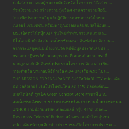
ป.ป.ส.ประกาศผลผู้ชนะระดับจังหวัด โครงการ "สื่อสาร ...
ร่วมใจร่วมแรง สร้างความรุ่งเรือง! งานความร่วมมือฉั...
“อว.เพื่อประชาชน” ศูนย์ปฏิบัติการสถานการณ์น้ำท่วม ...
เนเจอร์ เซ็นเซชั่น พร้อมพาคุณอร่อยเพลินกับผลไม้อบแ...
MSI เปิดตัวโน้ตบุ๊ก AI+ รุ่นใหม่สำหรับการเล่นเกมแล...
บีโอไอ ผนึกกำลัง สมาคมไทยซับคอน - อินฟอร์มา จัดงาน...
จากกระแสถุงขนมเบื้องงานวัด ที่มีข้อมูลประวัติเลขปร...
กระแสปาฎิหารย์ท้าวเวสสุวรรณ ที่เลเจนด์ สยาม กระหึ่...
นายภูเบศ ภักดีบดินทร์ (ประธานโครงการ จิตอาสา เยีย...
“กองทัพเรือ ประกอบพิธีนำเรือ ต.94 และเรือ ต.95 ไปจ...
THE MISSION FOR INSURANCE SUSTAINABILITY คปภ. เดิน...
นัท วอล์คเกอร์ เริ่มโปรโมชั่นใหม่ ลด 11% ตลอดเดือน...
แมคโดนัลด์ รุกเปิด Green Concept Store สาขาที่ 2 ท...
สมเด็จพระสังฆราช ฯ ประทานพรพร้อมประทานน้ำพระพุทธมน...
UNHCR ร่วมมือกับบริษัท เดอะมอลล์ กรุ๊ป จำกัด เปิดต...
นิทรรศการ Colors of Buriram สร้างกระแสผ้าไทยสู่นาน...
คปภ. เดินหน้ารุกเคียงข้างประชาชนเปิดโครงการประชุมเ...