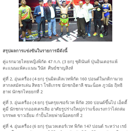
สรุปผลการแข่งขันในรายการมีดังนี้
คู่แรกมวยไทยหญิงพิกัด 47 ก.ก. (3 ยก) ชุตินันท์ ปุ่นอินเตอรแพ้
คะแนนแพ้คะแนน วีนัส ศิษย์ชาญสิงห์
คู่ที่ 2. อุ่นเครื่อง (4 ยก) รุ่นมิดเดิลเวทพิกัด 160 ปอนด์ในกติกามวย
สากลสมัครเล่น สิทธา โรดิเกรช นักชกอิตาลี ชนะน็อค ภูวนัย ฤิทธิ
ฮาฟ นักชกไทยยกที่ 2
คู่ที่ 3. อุ่นเครื่อง (4 ยก) รุ่นครุยเซอร์เวท พิกัด 200 ปอนด์ขึ้นไป เอ็ดดี้
คูมี่ นักชกจากออสเตรเลีย อาศัยรูปร่างใหญ่กว่าแข็งแรงกว่าไล่ถล่ม
บรรพต ขาวเอี่ยม กำปั้นไทยพ่ายน็อคยกที่ 2
คู่ที่ 4. อุ่นเครื่อง (6 ยก) รุ่นเวลเตอร์เวท พิกัด 147 ปอนด์ ระหว่าง เรย์