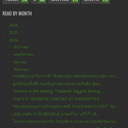
READ BY MONTH
►
2026
(289)
►
2025
(438)
▼
2024
(598)
►
ธันวาคม
(28)
►
พฤศจิกายน
(39)
►
ตุลาคม
(43)
▼
กันยายน
(59)
กรมพัฒนาธุรกิจการค้า ดึงหน่วยงานพันธมิตรลงนามความร...
มูลนิธิป่อเต็กตึ๊ง ขอเชิญชวนสาธุชนร่วมถือศีล อิ่มบ...
*History in the Making: Thailand’s Biggest Boxing ...
That”s IT REUNION CONCERT AT EmQUARTIER
*ศน.สนับสนุนการทำบุญประเพณี “ตานก๋วยสลาก 2567” วัด...
เจสัน เซสัน กำปั้นฟิลิปปินส์ มวยสร้าง "บริโก้" เดิ...
โครงการพระธรรมจาริก วัดสุทธิวราราม และบัณฑิตวิทยาล...