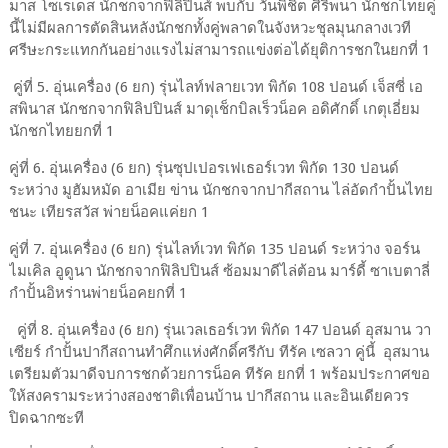
มาส โซเรเดส นักชกจากฟิลิปินส์ พบกับ วันพิชิต ศิริพนา นักชกไทยคู่
นี้ไม่มีผลการตัดสินหลังนักชกทั้งคู่พลาดในจังหวะชุลมุนกลางเวที
ศรีษะกระแทกกันอย่างแรงไม่สามารถแข่งต่อได้ยุติการชกในยกที่ 1
คู่ที่ 5. อุ่นเครื่อง (6 ยก) รุ่นไลท์ฟลายเวท พิกัด 108 ปอนด์ เจ็สซี่ เอ
สพินาส นักชกจากฟิลิปปินส์ มาดุเช็กบิลเร็วน็อค อดิศักดิ์ เกตุเอี่ยม
นักชกไทยยกที่ 1
คู่ที่ 6. อุ่นเครื่อง (6 ยก) รุ่นซุปเปอรเฟเธอร์เวท พิกัด 130 ปอนด์
ระหว่าง มูฮัมหมัด อาเมีย ข่าน นักชกจากปากีสถาน ไล่อัดกำปั้นไทย
ชนะ เทียรสวัส พ่ายน็อคแค่ยก 1
คู่ที่ 7. อุ่นเครื่อง (6 ยก) รุ่นไลท์เวท พิกัด 135 ปอนด์ ระหว่าง จอร์น
ไมเคิล อูดูนา นักชกจากฟิลิปปินส์ ซ้อมมาดีไล่ต้อน มาร์ดี้ ซาเบตาลี่
กำปั้นอิหร่านพ่ายน็อคยกที่ 1
คู่ที่ 8. อุ่นเครื่อง (6 ยก) รุ่นเวลเธอร์เวท พิกัด 147 ปอนด์ อุสมาน วา
เซียร์ กำปั้นปากีสถานทำศึกแห่งศักดิ์ศรีกับ ทีรัค เซลวา คู่นี้ อุสมาน
เตรียมตัวมาดีจบการชกด้วยการน็อค ทีรัค ยกที่ 1 พร้อมประกาศขอ
ให้สงครามระหว่างสองชาติเพื่อนบ้าน ปากีสถาน และอินเดียควร
ปิดฉากซะที