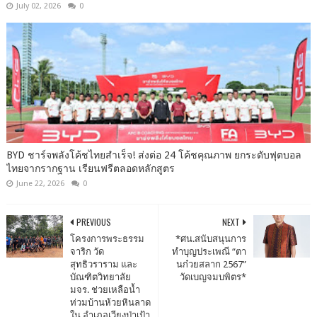
July 02, 2026
0
BYD ชาร์จพลังโค้ชไทยสำเร็จ! ส่งต่อ 24 โค้ชคุณภาพ ยกระดับฟุตบอล
ไทยจากรากฐาน เรียนฟรีตลอดหลักสูตร
June 22, 2026
0
PREVIOUS
NEXT
โครงการพระธรรม
*ศน.สนับสนุนการ
จาริก วัด
ทำบุญประเพณี “ตา
สุทธิวราราม และ
นก๋วยสลาก 2567”
บัณฑิตวิทยาลัย
วัดเบญจมบพิตร*
มจร. ช่วยเหลือน้ำ
ท่วมบ้านห้วยหินลาด
ใน อำเภอเวียงป่าเป้า