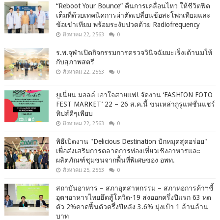
“Reboot Your Bounce” คืนการเคลื่อนไหว ให้ชีวิตฟิต
เต็มที่ด้วยเทคนิคการผ่าตัดเปลี่ยนข้อสะโพกเทียมและ
ข้อเข่าเทียม พร้อมระงับปวดด้วย Radiofrequency
สิงหาคม 22, 2563
0
ร.พ.จุฬาเปิดกิจกรรมการตรวจวินิจฉัยมะเร็งเต้านมให้
กับสุภาพสตรี
สิงหาคม 22, 2563
0
ยูเนี่ยน มอลล์ เอาใจสายแฟ! จัดงาน ‘FASHION FOTO
FEST MARKET’ 22 – 26 ส.ค.นี้ ขนเหล่ากูรูแฟชั่นแชร์
ทิปส์ดีๆเพียบ
สิงหาคม 22, 2563
0
พิธีเปิดงาน "Delicious Destination ปักหมุดสุดอร่อย"
เพื่อส่งเสริมการตลาดการท่องเที่ยวเชิงอาหารและ
ผลิตภัณฑ์ชุมชนจากพื้นที่พิเศษของ อพท.
สิงหาคม 25, 2563
0
สถาบันอาหาร – สภาอุตสาหกรรม – สภาหอการค้าฯชี้
อุตฯอาหารไทยฮึดสู้โควิด-19 ส่งออกครึ่งปีแรก 63 หด
ตัว 2%คาดฟื้นตัวครึ่งปีหลัง 3.6% มุ่งเป้า 1 ล้านล้าน
บาท