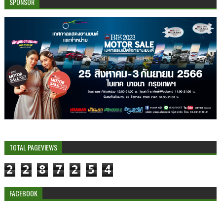
SPONSOR
TOTAL PAGEVIEWS
2
2
8
7
2
5
4
FACEBOOK