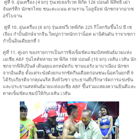
คู่ที่ 9. อุ่นเครื่อง (4 ยก) รุ่นเฟเธอร์เวท พิกัด 126 ปอนด์ พิสิทธิ์ เผ่า
จันทร์ทึก นักชกไทย ชนะคะแนน คามราน โอลูจ๊อฟ นักชกจากอาเซ
อร์ไบจาน
คู่ที่ 10. อุ่นเครื่อง (6 ยก) รุ่นเฮฟวี่เวทพิกัด 225 กิโลกรัมขึ้นไป ยี เซ
เจียง กำปั้นยักษ์จากจีน ใหญ่กว่าหนักกว่าน็อค มานิคันดัน ราจาเซกา
กำปั้นอินเดียยกที่ 1
คู่ที่ 11. คู่เอก ของรายการเป็นการชิงเข็มขัดแชมป์สหพันธ์มวยแห่ง
เอเชีย ABF รุ่นไลท์ฟลายเวท พิกัด 108 ปอนด์ (10 ยก) เจสัน เวสัน นัก
ชกจากฟิลิปปินส์ เดินลุยแลกหมัดกับ ชานบอรัง มาบาเนียง นักชก
จากอินเดีย ตั้งแต่ระฆังดังยกแรกซัดกีนเดือดก่อนชนะน็อคในยกที่ 9
ได้รับเกียรติจากคุณนริส สิงห์วังชา ประธานที่ปรึกษาจัดการแข่งขัน
และประธานสหพันธ์มวยแห่งเอเชีย ABF ขึ้นร่วมแสดงความยินดีและ
คาดเข็มขัดแชมป์ให้กับเจสัน เวสัน