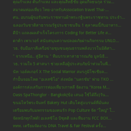
คุณกำแหง ตันกำแหง และคุณสิทธิชัย อุดมกิจธนกุล ร่วม...
สมาคมท่องเที่ยว ไทย-อาหรับAssociation travel Thai-...
ศน. อบรมผู้ขอรับพระราชทานผ้าพระกฐินพระราชทาน ประจำ...
ฉลองวันชาติสาธารณรัฐประชาชนจีน 1 ตุลาคมนี้กับอาหาร...
ดีป้า แถลงผลสำเร็จโครงการ Coding for Better Life ส...
ดาต้า เพาเวอร์ สนับสนุนความปลอดภัยผ่านกิจกรรม UNLO...
วธ. จับมือภาคีเครือข่ายชุมชนคุณธรรมพลังบวรในมิติศา...
" จากเหนือ.. สู่อีสาน " ทีมบรรเทาสาธารณภัย มูลนิธิ...
วธ. รวมใจ 5 ศาสนา ช่วยเหลือผู้ประสบภัยน้ําท่วมในพื...
นัท วอล์คเกอร์ X The Social Warrior สมรภูมิโซเชียล...
กำปั้นจอมโหด "อเลสซิโอ" ส่งหมัด "นครชัย" พ่าย TKO ...
องค์การส่งเสริมการท่องเที่ยวเกาหลี จัดงาน “Korea M...
Oasis SpaThonglor - Bangkok(ข้อ เสนอ ใช้ได้ถึง)วัน...
ขนมไหว้พระจันทร์ Bakery Hut เติบโตสู่แบรนด์ที่มั่นคง
เตรียมพบกับมหกรรมของคนรัก Pop Culture จัด “ใหญ่” ใ...
จัดหนักทุกไฟต์! อเลสซิโอ บิซุตติ และทีมงาน FCC BOX...
ททท. เตรียมจัดงาน DNA Travel & Fair Festival ครั้ง...