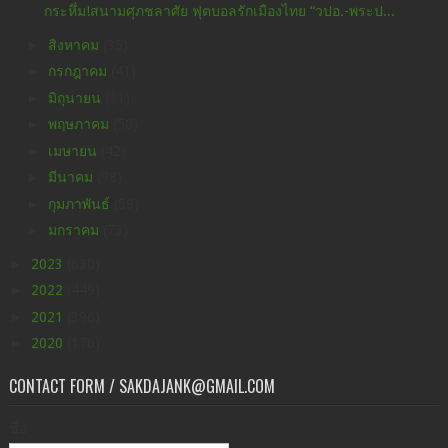
กระหึ่ม!สนามศุภชลาศัย ฟุตบอลรักเมืองไทย “วปอ.-พระป...
►
สิงหาคม
(35)
►
กรกฎาคม
(41)
►
มิถุนายน
(31)
►
พฤษภาคม
(50)
►
เมษายน
(42)
►
มีนาคม
(98)
►
กุมภาพันธ์
(59)
►
มกราคม
(73)
►
2023
(630)
►
2022
(449)
►
2021
(396)
►
2020
(176)
CONTACT FORM / SAKDAJANK@GMAIL.COM
ชื่อ