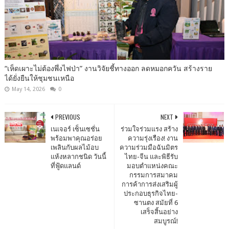
“เห็ดเผาะไม่ต้องพึ่งไฟป่า” งานวิจัยชี้ทางออก ลดหมอกควัน สร้างราย
ได้ยั่งยืนให้ชุมชนเหนือ
May 14, 2026
0
PREVIOUS
NEXT
เนเจอร์ เซ็นเซชั่น
ร่วมใจร่วมแรง สร้าง
พร้อมพาคุณอร่อย
ความรุ่งเรือง! งาน
เพลินกับผลไม้อบ
ความร่วมมือฉันมิตร
แห้งหลากชนิด วันนี้
ไทย-จีน และพิธีรับ
ที่ฟู้ดแลนด์
มอบตำแหน่งคณะ
กรรมการสมาคม
การค้าการส่งเสริมผู้
ประกอบธุรกิจไทย-
ซานตง สมัยที่ 6
เสร็จสิ้นอย่าง
สมบูรณ์!