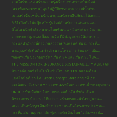
ร่วมใจร่วมแรง สร้างความรุ่งเรือง! งานความร่วมมือฉั...
“อว.เพื่อประชาชน” ศูนย์ปฏิบัติการสถานการณ์น้ำท่วม ...
เนเจอร์ เซ็นเซชั่น พร้อมพาคุณอร่อยเพลินกับผลไม้อบแ...
MSI เปิดตัวโน้ตบุ๊ก AI+ รุ่นใหม่สำหรับการเล่นเกมแล...
บีโอไอ ผนึกกำลัง สมาคมไทยซับคอน - อินฟอร์มา จัดงาน...
จากกระแสถุงขนมเบื้องงานวัด ที่มีข้อมูลประวัติเลขปร...
กระแสปาฎิหารย์ท้าวเวสสุวรรณ ที่เลเจนด์ สยาม กระหึ่...
นายภูเบศ ภักดีบดินทร์ (ประธานโครงการ จิตอาสา เยีย...
“กองทัพเรือ ประกอบพิธีนำเรือ ต.94 และเรือ ต.95 ไปจ...
THE MISSION FOR INSURANCE SUSTAINABILITY คปภ. เดิน...
นัท วอล์คเกอร์ เริ่มโปรโมชั่นใหม่ ลด 11% ตลอดเดือน...
แมคโดนัลด์ รุกเปิด Green Concept Store สาขาที่ 2 ท...
สมเด็จพระสังฆราช ฯ ประทานพรพร้อมประทานน้ำพระพุทธมน...
UNHCR ร่วมมือกับบริษัท เดอะมอลล์ กรุ๊ป จำกัด เปิดต...
นิทรรศการ Colors of Buriram สร้างกระแสผ้าไทยสู่นาน...
คปภ. เดินหน้ารุกเคียงข้างประชาชนเปิดโครงการประชุมเ...
กระหึ่ม!สนามศุภชลาศัย ฟุตบอลรักเมืองไทย “วปอ.-พระป...