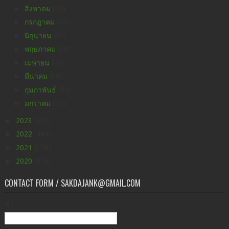
►
สิงหาคม
(35)
►
กรกฎาคม
(41)
►
มิถุนายน
(31)
►
พฤษภาคม
(50)
►
เมษายน
(42)
►
มีนาคม
(98)
►
กุมภาพันธ์
(59)
►
มกราคม
(73)
►
2023
(630)
►
2022
(449)
►
2021
(396)
►
2020
(176)
CONTACT FORM / SAKDAJANK@GMAIL.COM
ชื่อ