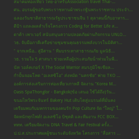
สมาคมท่องเที่ยว ไทย-อาหรับAssociation travel Thai-...
ศน. อบรมผู้ขอรับพระราชทานผ้าพระกฐินพระราชทาน ประจำ...
ฉลองวันชาติสาธารณรัฐประชาชนจีน 1 ตุลาคมนี้กับอาหาร...
ดีป้า แถลงผลสำเร็จโครงการ Coding for Better Life ส...
ดาต้า เพาเวอร์ สนับสนุนความปลอดภัยผ่านกิจกรรม UNLO...
วธ. จับมือภาคีเครือข่ายชุมชนคุณธรรมพลังบวรในมิติศา...
" จากเหนือ.. สู่อีสาน " ทีมบรรเทาสาธารณภัย มูลนิธิ...
วธ. รวมใจ 5 ศาสนา ช่วยเหลือผู้ประสบภัยน้ําท่วมในพื...
นัท วอล์คเกอร์ X The Social Warrior สมรภูมิโซเชียล...
กำปั้นจอมโหด "อเลสซิโอ" ส่งหมัด "นครชัย" พ่าย TKO ...
องค์การส่งเสริมการท่องเที่ยวเกาหลี จัดงาน “Korea M...
Oasis SpaThonglor - Bangkok(ข้อ เสนอ ใช้ได้ถึง)วัน...
ขนมไหว้พระจันทร์ Bakery Hut เติบโตสู่แบรนด์ที่มั่นคง
เตรียมพบกับมหกรรมของคนรัก Pop Culture จัด “ใหญ่” ใ...
จัดหนักทุกไฟต์! อเลสซิโอ บิซุตติ และทีมงาน FCC BOX...
ททท. เตรียมจัดงาน DNA Travel & Fair Festival ครั้ง...
ป.ป.ส.ประกาศผลผู้ชนะระดับจังหวัด โครงการ "สื่อสาร ...