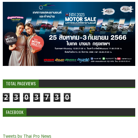
TOTAL PAGEVIEWS
2
3
0
3
7
3
0
FACEBOOK
Tweets by Thai Pro News