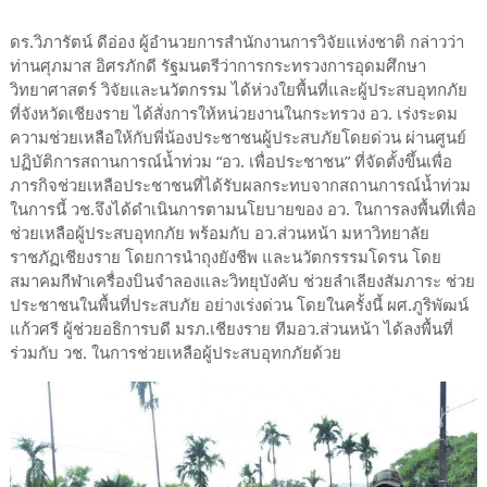
ดร.วิภารัตน์ ดีอ่อง ผู้อำนวยการสำนักงานการวิจัยแห่งชาติ กล่าวว่า
ท่านศุภมาส อิศรภักดี รัฐมนตรีว่าการกระทรวงการอุดมศึกษา
วิทยาศาสตร์ วิจัยและนวัตกรรม ได้ห่วงใยพื้นที่และผู้ประสบอุทกภัย
ที่จังหวัดเชียงราย ได้สั่งการให้หน่วยงานในกระทรวง อว. เร่งระดม
ความช่วยเหลือให้กับพี่น้องประชาชนผู้ประสบภัยโดยด่วน ผ่านศูนย์
ปฏิบัติการสถานการณ์น้ำท่วม “อว. เพื่อประชาชน” ที่จัดตั้งขึ้นเพื่อ
ภารกิจช่วยเหลือประชาชนที่ได้รับผลกระทบจากสถานการณ์น้ำท่วม
ในการนี้ วช.จึงได้ดำเนินการตามนโยบายของ อว. ในการลงพื้นที่เพื่อ
ช่วยเหลือผู้ประสบอุทกภัย พร้อมกับ อว.ส่วนหน้า มหาวิทยาลัย
ราชภัฏเชียงราย โดยการนำถุงยังชีพ และนวัตกรรรมโดรน โดย
สมาคมกีฬาเครื่องบินจำลองและวิทยุบังคับ ช่วยลำเลียงสัมภาระ ช่วย
ประชาชนในพื้นที่ประสบภัย อย่างเร่งด่วน โดยในครั้งนี้ ผศ.ภูริพัฒน์
แก้วศรี ผู้ช่วยอธิการบดี มรภ.เชียงราย ทีมอว.ส่วนหน้า ได้ลงพื้นที่
ร่วมกับ วช. ในการช่วยเหลือผู้ประสบอุทกภัยด้วย