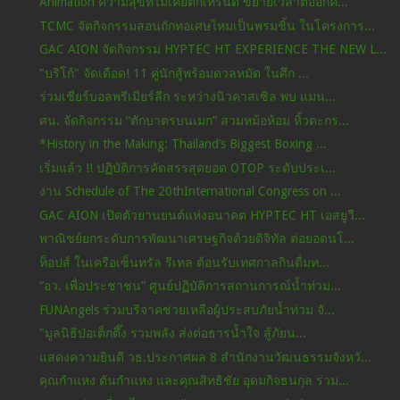
Animation ความสุขที่ไม่เคยตกเทรนด์ ขยายเวลาต่ออีกค...
TCMC จัดกิจกรรมสอนถักทอเศษไหมเป็นพรมชิ้น ในโครงการ...
GAC AION จัดกิจกรรม HYPTEC HT EXPERIENCE THE NEW L...
"บริโก้" จัดเดือด! 11 คู่นักสู้พร้อมดวลหมัด ในศึก ...
ร่วมเชียร์บอลพรีเมียร์ลีก ระหว่างนิวคาสเซิล พบ แมน...
ศน. จัดกิจกรรม “ตักบาตรบนเมก” สวมหม้อห้อม หิ้วตะกร...
*History in the Making: Thailand’s Biggest Boxing ...
เริ่มแล้ว !! ปฏิบัติการคัดสรรสุดยอด OTOP ระดับประเ...
งาน Schedule of The 20thInternational Congress on ...
GAC AION เปิดตัวยานยนต์แห่งอนาคต HYPTEC HT เอสยูวี...
พาณิชย์ยกระดับการพัฒนาเศรษฐกิจด้วยดิจิทัล ต่อยอดนโ...
ท็อปส์ ในเครือเซ็นทรัล รีเทล ต้อนรับเทศกาลกินดื่มท...
“อว. เพื่อประชาชน” ศูนย์ปฏิบัติการสถานการณ์น้ำท่วม...
FUNAngels ร่วมบริจาคช่วยเหลือผู้ประสบภัยน้ำท่วม จั...
"มูลนิธิป่อเต็กตึ๊ง รวมพลัง ส่งต่อธารน้ำใจ สู้ภัยน...
แสดงความยินดี วธ.ประกาศผล 8 สำนักงานวัฒนธรรมจังหวั...
คุณกำแหง ตันกำแหง และคุณสิทธิชัย อุดมกิจธนกุล ร่วม...