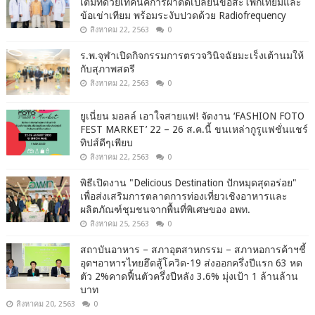
เต็มที่ด้วยเทคนิคการผ่าตัดเปลี่ยนข้อสะโพกเทียมและ
ข้อเข่าเทียม พร้อมระงับปวดด้วย Radiofrequency
สิงหาคม 22, 2563
0
ร.พ.จุฬาเปิดกิจกรรมการตรวจวินิจฉัยมะเร็งเต้านมให้
กับสุภาพสตรี
สิงหาคม 22, 2563
0
ยูเนี่ยน มอลล์ เอาใจสายแฟ! จัดงาน ‘FASHION FOTO
FEST MARKET’ 22 – 26 ส.ค.นี้ ขนเหล่ากูรูแฟชั่นแชร์
ทิปส์ดีๆเพียบ
สิงหาคม 22, 2563
0
พิธีเปิดงาน "Delicious Destination ปักหมุดสุดอร่อย"
เพื่อส่งเสริมการตลาดการท่องเที่ยวเชิงอาหารและ
ผลิตภัณฑ์ชุมชนจากพื้นที่พิเศษของ อพท.
สิงหาคม 25, 2563
0
สถาบันอาหาร – สภาอุตสาหกรรม – สภาหอการค้าฯชี้
อุตฯอาหารไทยฮึดสู้โควิด-19 ส่งออกครึ่งปีแรก 63 หด
ตัว 2%คาดฟื้นตัวครึ่งปีหลัง 3.6% มุ่งเป้า 1 ล้านล้าน
บาท
สิงหาคม 20, 2563
0