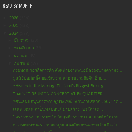
READ BY MONTH
►
2026
(296)
►
2025
(438)
▼
2024
(598)
►
ธันวาคม
(28)
►
พฤศจิกายน
(39)
►
ตุลาคม
(43)
▼
กันยายน
(59)
กรมพัฒนาธุรกิจการค้า ดึงหน่วยงานพันธมิตรลงนามความร...
มูลนิธิป่อเต็กตึ๊ง ขอเชิญชวนสาธุชนร่วมถือศีล อิ่มบ...
*History in the Making: Thailand’s Biggest Boxing ...
That”s IT REUNION CONCERT AT EmQUARTIER
*ศน.สนับสนุนการทำบุญประเพณี “ตานก๋วยสลาก 2567” วัด...
เจสัน เซสัน กำปั้นฟิลิปปินส์ มวยสร้าง "บริโก้" เดิ...
โครงการพระธรรมจาริก วัดสุทธิวราราม และบัณฑิตวิทยาล...
กรุงเทพมหานคร ร่วมออกบูทแสดงศักยภาพความเป็นเมืองไม...