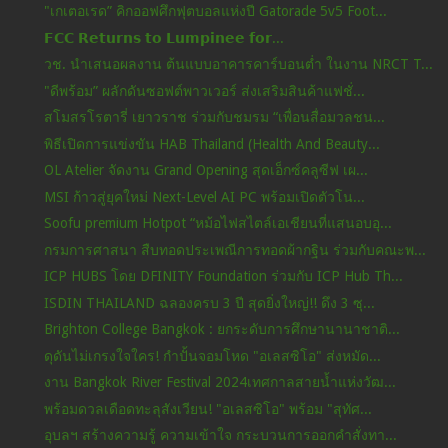
"เกเตอเรด” คิกออฟศึกฟุตบอลแห่งปี Gatorade 5v5 Foot...
𝗙𝗖𝗖 𝗥𝗲𝘁𝘂𝗿𝗻𝘀 𝘁𝗼 𝗟𝘂𝗺𝗽𝗶𝗻𝗲𝗲 𝗳𝗼𝗿...
วช. นำเสนอผลงาน ต้นแบบอาคารคาร์บอนต่ำ ในงาน NRCT T...
"ดีพร้อม” ผลักดันซอฟต์พาวเวอร์ ส่งเสริมสินค้าแฟชั่...
สโมสรโรตารี่ เยาวราช ร่วมกับชมรม “เพื่อนสื่อมวลชน...
พิธีเปิดการแข่งขัน HAB Thailand (Health And Beauty...
OL Atelier จัดงาน Grand Opening สุดเอ็กซ์คลูซีฟ เผ...
MSI ก้าวสู่ยุคใหม่ Next-Level AI PC พร้อมเปิดตัวโน...
Soofu premium Hotpot “หม้อไฟสไตล์เอเชียนที่แสนอบอุ...
กรมการศาสนา สืบทอดประเพณีการทอดผ้ากฐิน ร่วมกับคณะพ...
ICP HUBS โดย DFINITY Foundation ร่วมกับ ICP Hub Th...
ISDIN THAILAND ฉลองครบ 3 ปี สุดยิ่งใหญ่!! ดึง 3 ซุ...
Brighton College Bangkok : ยกระดับการศึกษานานาชาติ...
ดุดันไม่เกรงใจใคร! กำปั้นจอมโหด "อเลสซิโอ" ส่งหมัด...
งาน Bangkok River Festival 2024เทศกาลสายน้ำแห่งวัฒ...
พร้อมดวลเดือดทะลุสังเวียน! "อเลสซิโอ" พร้อม "สุทัศ...
อุบลฯ สร้างความรู้ ความเข้าใจ กระบวนการออกคำสั่งทา...