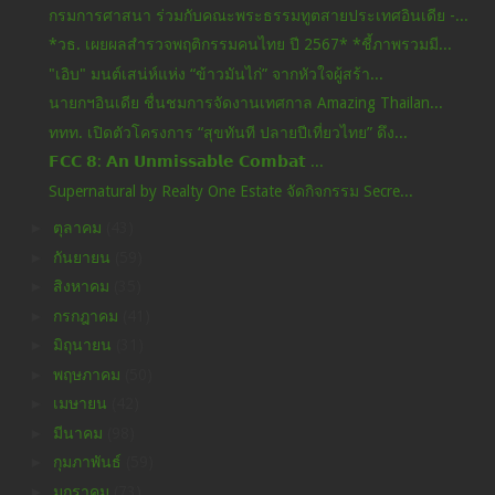
กรมการศาสนา ร่วมกับคณะพระธรรมทูตสายประเทศอินเดีย -...
*วธ. เผยผลสำรวจพฤติกรรมคนไทย ปี 2567* *ชี้ภาพรวมมี...
"เอิบ" มนต์เสน่ห์แห่ง “ข้าวมันไก่” จากหัวใจผู้สร้า...
นายกฯอินเดีย ชื่นชมการจัดงานเทศกาล Amazing Thailan...
ททท. เปิดตัวโครงการ “สุขทันที ปลายปีเที่ยวไทย” ดึง...
𝗙𝗖𝗖 𝟴: 𝗔𝗻 𝗨𝗻𝗺𝗶𝘀𝘀𝗮𝗯𝗹𝗲 𝗖𝗼𝗺𝗯𝗮𝘁 ...
Supernatural by Realty One Estate จัดกิจกรรม Secre...
►
ตุลาคม
(43)
►
กันยายน
(59)
►
สิงหาคม
(35)
►
กรกฎาคม
(41)
►
มิถุนายน
(31)
►
พฤษภาคม
(50)
►
เมษายน
(42)
►
มีนาคม
(98)
►
กุมภาพันธ์
(59)
►
มกราคม
(73)