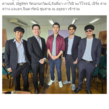
ตานนท์, ณัฐพัชร รัตนกนกวัฒน์,จันทิมา-ภาวิณี นะวิโรจน์, เอิร์ธ สาย
สว่าง และดร.จินดารัตน์ ชุมสาย ณ อยุธยา เข้าร่วม