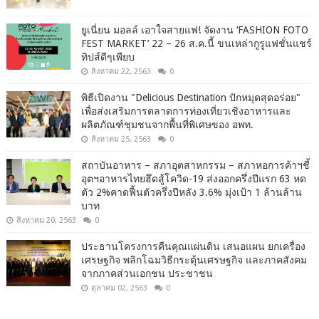
ยูเนี่ยน มอลล์ เอาใจสายแฟ! จัดงาน ‘FASHION FOTO
FEST MARKET’ 22 – 26 ส.ค.นี้ ขนเหล่ากูรูแฟชั่นแชร์
ทิปส์ดีๆเพียบ
สิงหาคม 22, 2563
0
พิธีเปิดงาน "Delicious Destination ปักหมุดสุดอร่อย"
เพื่อส่งเสริมการตลาดการท่องเที่ยวเชิงอาหารและ
ผลิตภัณฑ์ชุมชนจากพื้นที่พิเศษของ อพท.
สิงหาคม 25, 2563
0
สถาบันอาหาร – สภาอุตสาหกรรม – สภาหอการค้าฯชี้
อุตฯอาหารไทยฮึดสู้โควิด-19 ส่งออกครึ่งปีแรก 63 หด
ตัว 2%คาดฟื้นตัวครึ่งปีหลัง 3.6% มุ่งเป้า 1 ล้านล้าน
บาท
สิงหาคม 20, 2563
0
ประธานโครงการคืนคุณแผ่นดิน เสนอแผน ยกเครื่อง
เศรษฐกิจ พลิกโฉมวิธีกระตุ้นเศรษฐกิจ และภาคสังคม
จากภาคส่วนเอกชน ประชาชน
ตุลาคม 02, 2563
0