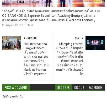
"ล้ำฤทธิ์” เปิดตัว สปอร์ตและเวลเนสคอมเพล็กซ์แห่งแรกของไทย THE
O2 BANGKOK & Sapsiree Badminton Academyปักหมุดศูนย์กลาง
สุขภาพและการฟื้นฟูครบวงจร รับเมกะเทรนด์ Wellness Economy
August 02, 2026
0
PREVIOUS
NEXT
Skal International
Glamping Festival
Bangkok จัดงาน
2024 คอนเสิร์ตสุดยิ่ง
เลี้ยงต้อนรับอดีต
ใหญ่ของเมืองหัวหิน
นายก Skal Bali คน
ยกทัพศิลปินจัดเต็ม
วงการท่องเที่ยว
เปิดประสบการณ์
โรงแรมมาร่วมงาน
ท่องเที่ยวพักผ่อนรูป
คับคั่ง ณ โรงแรม
แบบใหม่สไตล์แคมป์
สุโขทัย กรุงเทพฯ
ปิ้ง
POST A COMMENT
BLOGGER
DISQUS
FACEBOOK
ไม่มีความคิดเห็น