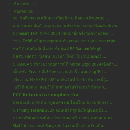
►
ธันวาคม
(28)
▼
พฤศจิกายน
(39)
วธ. จัดกิจกรรมเฉลิมพระเกียรติ สมเด็จพระเจ้าลูกเธอ ...
นายกำแหง ตันกำแหง ร่วมงานประชุมการส่งเสริมผลิตภัณฑ...
Commart Tech X Pro 2024 กลับมาอีกครั้งกับความอลังก...
*วธ. จัดพิธีเจริญพระพุทธมนต์ถวายพระราชกุศล พระบาทส...
ชลธี สิงห์มนัสศักดิ์ คว้าเข็มขัด ABF Bantam Weight...
นิสสัน เปิดตัว “นิสสัน เซเรน่า ใหม่” ในงานมอเตอร์ ...
CHANGAN สร้างปรากฏการณ์ที่ Motor Expo 2024 เปิดตัว...
เซ็นทรัล รีเทล ปลื้ม! ปักธงความสำเร็จ แคมเปญ ‘Hi! ...
เที่ยวงาน FD EXPO 2024พบกันวันที่ 12-15 ธันวาคนี้(...
"บริโก้-ศุภณัฐ" สอบริโก้-ศุภณัฐงโปรโมเตอร์ จัดหนัก...
𝗙𝗖𝗖 𝗥𝗲𝘁𝘂𝗿𝗻𝘀 𝘁𝗼 𝗟𝘂𝗺𝗽𝗶𝗻𝗲𝗲 𝗳𝗼𝗿...
มิลเลนเนียม ฮิลตัน กรุงเทพฯ เผยโฉมใหม่ ด้วยนวัตกรร...
Glamping Festival 2024 คอนเสิร์ตสุดยิ่งใหญ่ของเมือ...
ดร.พงศ์พิพัฒน์ พงษ์ตน ประธานฝ่ายวิชาการ สมาคมนักเร...
Skal International Bangkok จัดงานเลี้ยงต้อนรับอดีต...