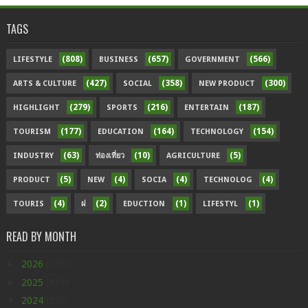
TAGS
(808)
(657)
(566)
LIFESTYLE
BUSINESS
GOVERNMENT
(427)
(358)
(300)
ARTS & CULTURE
SOCIAL
NEW PRODUCT
(279)
(216)
(187)
HIGHLIGHT
SPORTS
ENTERTAIN
(177)
(164)
(154)
TOURISM
EDUCATION
TECHNOLOGY
(63)
(10)
(5)
INDUSTRY
ท่องเที่ยว
AGRICULTURE
(5)
(4)
(4)
(4)
PRODUCT
NEW
SOCIA
TECHNOLOG
(4)
(2)
(1)
(1)
TOURIS
ฝ
EDUCTION
LIFESTYL
READ BY MONTH
►
2026
(289)
►
2025
(438)
▼
2024
(598)